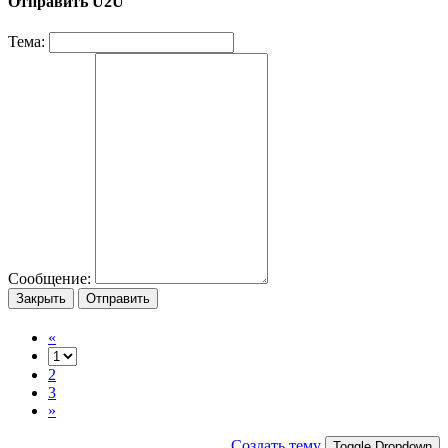
Отправить U2U
Тема:
Сообщение:
Закрыть
Отправить
«
2
3
»
Создать тему
Toggle Dropdown