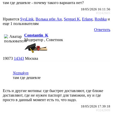
там где дешевле - почему такого варианта нет?
18/05/2026 16:11:56
#3242605
Нравится
SysLink
,
Волька ибн Ан
,
Serguei K
,
Erlang
,
Roshka
и
еще
1 пользователям
Ответить
Constantin_K
Модератор , Советник
19073
14343
Москва
Neznakyn
там где дешевле
Есть и другие мотивы: где быстрее доставляют, где ближе
доставляют, где не нужен паспорт для таможни, ну и где
просто в данный момент есть то, что надо.
18/05/2026 17:39:18
#3242609