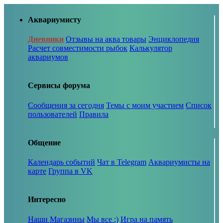
Аквариумисту
Дневники
Отзывы на аква товары
Энциклопедия
Расчет совместимости рыбок
Калькулятор
аквариумов
Сервисы форума
Сообщения за сегодня
Темы с моим участием
Список
пользователей
Правила
Общение
Календарь событий
Чат в Telegram
Аквариумисты на
карте
Группа в VK
Интересно
Наши Магазины
Мы все :)
Игра на память