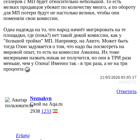
селлеров с МП будет относительно небольшой. То есть
мелких продавцов убежит по количеству много, а по обороту
для МП потери будут не настолько велики, чтобы они
поменяли свои комиссии.
Одна надежда на то, что народ начнёт мигрировать на те
площадки, где (пока?) нет такой дикой комиссии, как у
"большой тройки" МП. Например, на Авито. Может быть
тогда Озон задумается о том, что надо бы посмотреть на
мировой опыт, то есть на комиссии Амазона. Их тоже
мизерными назвать никак не получится, но они в ТРИ раза
меньше, чем у Озона! Именно так - в три раза, а не на три
процента
21/05/2026 05:05:17
#3242755
Ответить
Neznakyn
Свой на Aqa.ru
2938
1233
Erlang