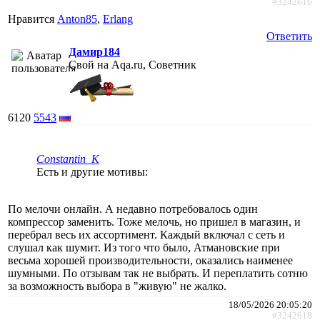
#3242616
Нравится
Anton85
,
Erlang
Ответить
Дамир184
Свой на Aqa.ru, Советник
6120
5543
Constantin_K
Есть и другие мотивы:
По мелочи онлайн. А недавно потребовалось один
компрессор заменить. Тоже мелочь, но пришел в магазин, и
перебрал весь их ассортимент. Каждый включал с сеть и
слушал как шумит. Из того что было, Атмановские при
весьма хорошей производительности, оказались наименее
шумными. По отзывам так не выбрать. И переплатить сотню
за возможность выбора в "живую" не жалко.
18/05/2026 20:05:20
#3242618