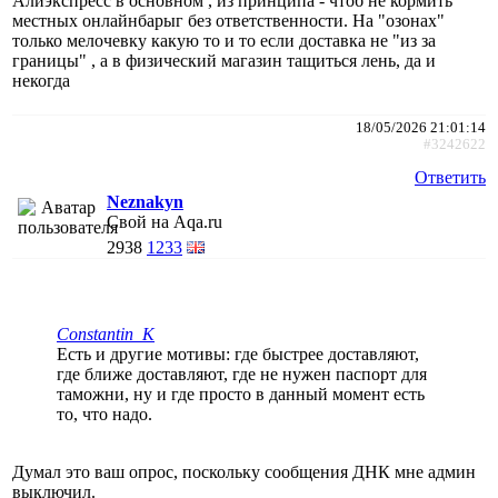
Алиэкспресс в основном , из принципа - чтоб не кормить
местных онлайнбарыг без ответственности. На "озонах"
только мелочевку какую то и то если доставка не "из за
границы" , а в физический магазин тащиться лень, да и
некогда
18/05/2026 21:01:14
#3242622
Ответить
Neznakyn
Свой на Aqa.ru
2938
1233
Constantin_K
Есть и другие мотивы: где быстрее доставляют,
где ближе доставляют, где не нужен паспорт для
таможни, ну и где просто в данный момент есть
то, что надо.
Думал это ваш опрос, поскольку сообщения ДНК мне админ
выключил.