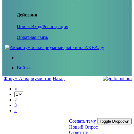
Действия
Поиск
Вход/Регистрация
Обратная связь
Войти
Форум Аквариумистов
Назад
«
2
3
»
Создать тему
Toggle Dropdown
Новый Опрос
Ответить