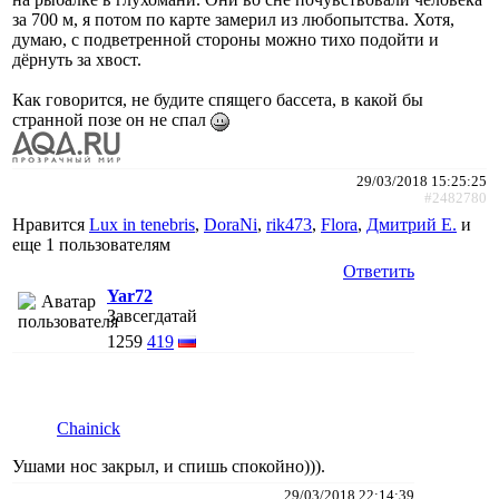
за 700 м, я потом по карте замерил из любопытства. Хотя,
думаю, с подветренной стороны можно тихо подойти и
дёрнуть за хвост.
Как говорится, не будите спящего бассета, в какой бы
странной позе он не спал
29/03/2018 15:25:25
#2482780
Нравится
Lux in tenebris
,
DoraNi
,
rik473
,
Flora
,
Дмитрий Е.
и
еще
1 пользователям
Ответить
Yar72
Завсегдатай
1259
419
Chainick
Ушами нос закрыл, и спишь спокойно))).
29/03/2018 22:14:39