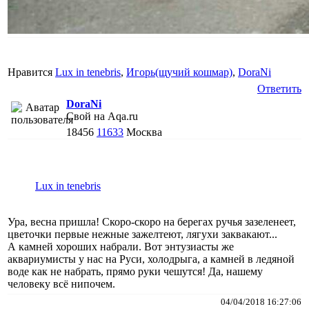
Нравится
Lux in tenebris
,
Игорь(щучий кошмар)
,
DoraNi
Ответить
DoraNi
Свой на Aqa.ru
18456
11633
Москва
Lux in tenebris
Ура, весна пришла! Скоро-скоро на берегах ручья зазеленеет,
цветочки первые нежные зажелтеют, лягухи заквакают...
А камней хороших набрали. Вот энтузиасты же
аквариумисты у нас на Руси, холодрыга, а камней в ледяной
воде как не набрать, прямо руки чешутся! Да, нашему
человеку всё нипочем.
04/04/2018 16:27:06