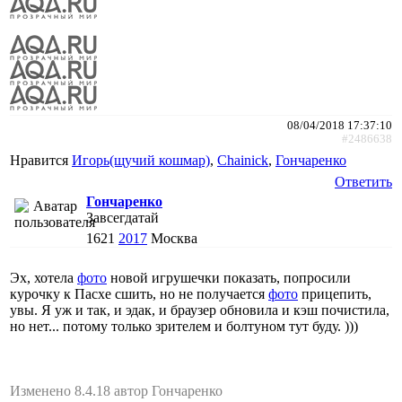
08/04/2018 17:37:10
#2486638
Нравится
Игорь(щучий кошмар)
,
Chainick
,
Гончаренко
Ответить
Гончаренко
Завсегдатай
1621
2017
Москва
Эх, хотела
фото
новой игрушечки показать, попросили
курочку к Пасхе сшить, но не получается
фото
прицепить,
увы. Я уж и так, и эдак, и браузер обновила и кэш почистила,
но нет... потому только зрителем и болтуном тут буду. )))
Изменено 8.4.18 автор Гончаренко