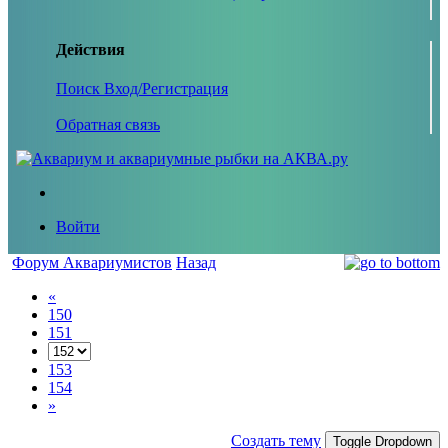
Действия
Поиск
Вход/Регистрация
Обратная связь
Войти
Форум Аквариумистов
Назад
«
150
151
153
154
»
Создать тему
Toggle Dropdown