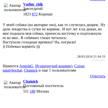
Vadim_chik
Завсегдатай
1823
872
Кириши
У моей собаки (на аватарке она), как то случилась диарея.. Ну
дали лекарства и сутки не кормим.. И вот лег я на диван, ко
мне подошла моя собака, принесла косточку и подтолкнула
ее ко мне.. В собачьих глазах читалось:
Наступали голодные времена? На, погрызи!
)) Побежал кормить )))
28/03/2018 21:04:53
#2482485
Нравится
AngelaG
,
Игорь(щучий кошмар)
,
Corsar
,
natalybochar
,
Chainick
и еще
1 пользователям
Ответить
Chainick
Постоянный посетитель
511
186
Москва