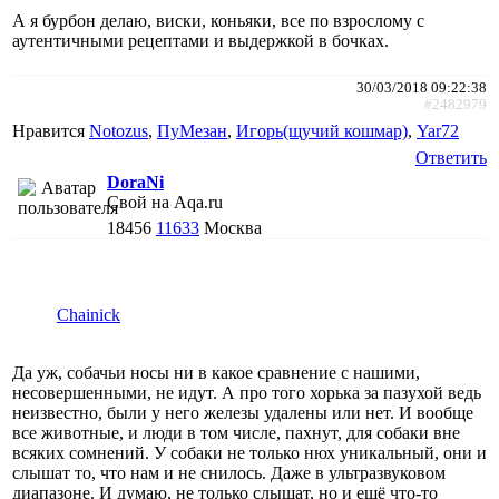
А я бурбон делаю, виски, коньяки, все по взрослому с
аутентичными рецептами и выдержкой в бочках.
30/03/2018 09:22:38
#2482979
Нравится
Notozus
,
ПуМезан
,
Игорь(щучий кошмар)
,
Yar72
Ответить
DoraNi
Свой на Aqa.ru
18456
11633
Москва
Chainick
Да уж, собачьи носы ни в какое сравнение с нашими,
несовершенными, не идут. А про того хорька за пазухой ведь
неизвестно, были у него железы удалены или нет. И вообще
все животные, и люди в том числе, пахнут, для собаки вне
всяких сомнений. У собаки не только нюх уникальный, они и
слышат то, что нам и не снилось. Даже в ультразвуковом
диапазоне. И думаю, не только слышат, но и ещё что-то