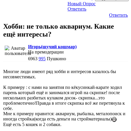
Новый Опрос
Ответить
Ответить
Хобби: не только аквариум. Какие
ещё интересы?
Игорь(щучий кошмар)
На премодерации
6963
995
Пушкино
Многие люди имеют ряд хобби и интересов казалось бы
несовместимых.
К примеру : с нами на занятия по кёкусинкай-карате ходил
парень который ещё и занимался игрой на скрипке! после
нескольких разбитых кулаком досок- скрипка...это
проблемотично!Правда в итоге скрипка всё же перетянула к
себе.
Мне к примеру нравится: аквариум, рыбалка, металопоиск и
иногда стройка(когда есть деньги на стройматериалы)
Ещё есть 5 кошек и 2 собаки.