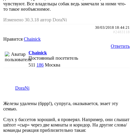
чувствуют. Все владельцы собак ведь замечали за ними что-
то такое необъяснимое.
Изменено 30.3.18 автор DoraNi
30/03/2018 18:44:21
#2483118
Нравится
Chainick
Ответить
Chainick
Постоянный посетитель
511
186
Москва
DoraNi
Железы удалены (бррр!), супруга, оказывается, знает эту
семью.
Слух у бассетов хороший, я проверял. Например, они слышат
шёпот «сыр» через две комнаты и коридор. На другие слова/
команды реакция приблизительно такая: