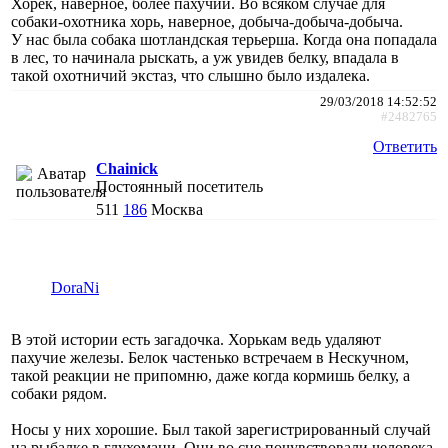
Хорёк, наверное, более пахучий. Во всяком случае для
собаки-охотника хорь, наверное, добыча-добыча-добыча.
У нас была собака шотландская терьерша. Когда она попадала
в лес, то начинала рыскать, а уж увидев белку, впадала в
такой охотничий экстаз, что слышно было издалека.
29/03/2018 14:52:52
#2482765
Ответить
Chainick
Постоянный посетитель
511
186
Москва
DoraNi
В этой истории есть загадочка. Хорькам ведь удаляют
пахучие железы. Белок частенько встречаем в Нескучном,
такой реакции не припомню, даже когда кормишь белку, а
собаки рядом.
Носы у них хорошие. Был такой зарегистрированный случай
на рыбалке в глухомани. Они во сне почувствовали человека