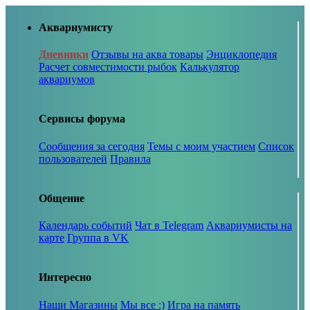
Аквариумисту
Дневники
Отзывы на аква товары
Энциклопедия
Расчет совместимости рыбок
Калькулятор
аквариумов
Сервисы форума
Сообщения за сегодня
Темы с моим участием
Список
пользователей
Правила
Общение
Календарь событий
Чат в Telegram
Аквариумисты на
карте
Группа в VK
Интересно
Наши Магазины
Мы все :)
Игра на память