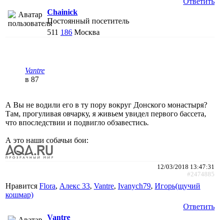
Ответить
Chainick
Постоянный посетитель
511
186
Москва
Vantre
в 87
А Вы не водили его в ту пору вокруг Донского монастыря?
Там, прогуливая овчарку, я живьем увидел первого бассета,
что впоследствии и подвигло обзавестись.
А это наши собачьи бои:
12/03/2018 13:47:31
#2474885
Нравится
Flora
,
Алекс 33
,
Vantre
,
Ivanych79
,
Игорь(щучий
кошмар)
Ответить
Vantre