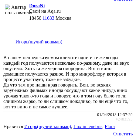
DoraNi
Свой на Aqa.ru
18456
11633
Москва
Игорь(щучий кошмар)
В нашем непредсказуемом климате одни и те же ягоды
каждый год получаются несколько по-разному, даже на вкус
ощутимо. Хоть та же черная смородина. Вот и вино
домашнее получается разное. И про микрофлору, которая в
процессе участвует, тоже не забудьте.
Да что там про наши края говорить. Вон, во всяких
зарубежных фильмах иногда обсуждают какое-нибудь вино
урожая такого-то года и говорят, что в том году было то ли
слишком жарко, то ли слишком дождливо, то ли ещё что-то,
вот то вино и не самое лучшее.
01/04/2018 12:37:29
#2483595
Нравится
Игорь(щучий кошмар)
,
Lux in tenebris
,
Flora
Ответить