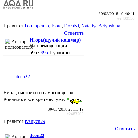
30/03/2018 19:46:41
#2483136
Нравится
Гончаренко
,
Flora
,
DoraNi
,
Nataliya Artyushina
Ответить
Игорь(щучий кошмар)
На премодерации
6963
995
Пушкино
deen22
Вина , настойки и самогон делал.
Кончилось всё крепкое...уже.
30/03/2018 23:11:19
#2483200
Нравится
Ivanych79
Ответить
deen22