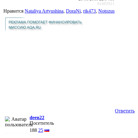
#2482921
Нравится
Nataliya Artyushina
,
DoraNi
,
rik473
,
Notozus
Ответить
deen22
Посетитель
188
25