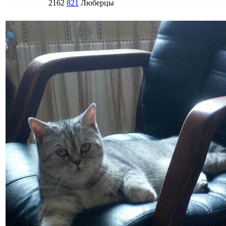
2162
821
Люберцы