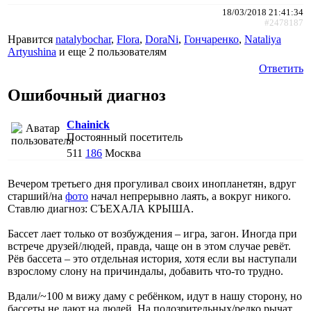
18/03/2018 21:41:34
#2478187
Нравится
natalybochar
,
Flora
,
DoraNi
,
Гончаренко
,
Nataliya
Artyushina
и еще
2 пользователям
Ответить
Ошибочный диагноз
Chainick
Постоянный посетитель
511
186
Москва
Вечером третьего дня прогуливал своих инопланетян, вдруг
старший/на
фото
начал непрерывно лаять, а вокруг никого.
Ставлю диагноз: СЪЕХАЛА КРЫША.
Бассет лает только от возбуждения – игра, загон. Иногда при
встрече друзей/людей, правда, чаще он в этом случае ревёт.
Рёв бассета – это отдельная история, хотя если вы наступали
взрослому слону на причиндалы, добавить что-то трудно.
Вдали/~100 м вижу даму с ребёнком, идут в нашу сторону, но
бассеты не лают на людей. На подозрительных/редко рычат,