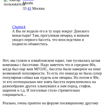
Малёк
33
41
Москва
Chainick
А Вы не водили его в ту пору вокруг Донского
монастыря? Там, прогуливая овчарку, я живьем
увидел первого бассета, что впоследствии и
подвигло обзавестись.
Нет, мы гуляли в измайловском парке, там тусовалась целая
компашка с бассетами. Надо заметить что в середине 80х,
когда был еще жив МГОЛС, бассеты были наверное на пике
возможной популярности. То есть это никогда не была супер
популярная собака как пудель или овчарка. Но потом в 90е,
те кто потенциально мог взять бассета переключились на
разнообразие других хлынувших к нам пород, стафов,
шарпеев и т.д. И поголовье столо стремительно
сокращаться....
Реально, очень приятно на форуме посвященному другому