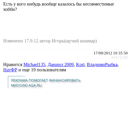
Есть у кого нибудь вообще казалось бы несовместимые
хобби?
Изменено 17.9.12 автор Игорь(щучий кошмар)
17/09/2012 10:35:50
#1672200
Нравится
Michael135
,
Даниил 2009
,
Kori
,
ВладимиРыбка
,
НатФР
и еще
19 пользователям