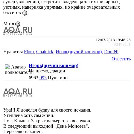
супер увлечению, встретить владельца таких шикарных,
уютных, наверняка упрямых, но крайне очаровательных
бассетов
Мотя
12/03/2018 19:48:26
#2475061
Нравится
Flora
,
Chainick
,
Игорь(щучий кошмар)
,
DoraNi
Ответить
Игорь(щучий кошмар)
На премодерации
6963
995
Пушкино
Ура!!! Я доделал будку для своего исчадия.
Утеплена хоть сам живи.
Пол. Крыша. Закрыт вальер от сквозняков.
В следующий выходной "День Моисеев".
Переселю наконец.