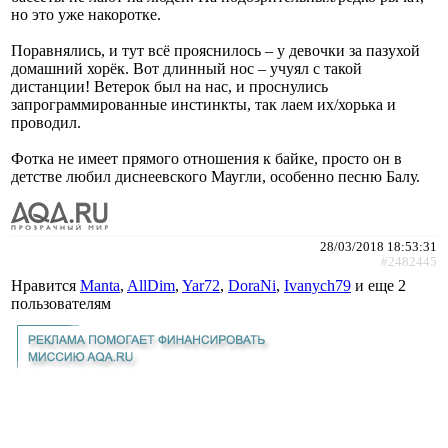
но это уже накоротке.
Поравнялись, и тут всё прояснилось – у девочки за пазухой
домашний хорёк. Вот длинный нос – учуял с такой
дистанции! Ветерок был на нас, и проснулись
запрограммированные инстинкты, так лаем их/хорька и
проводил.
Фотка не имеет прямого отношения к байке, просто он в
детстве любил диснеевского Маугли, особенно песню Балу.
28/03/2018 18:53:31
#2482445
Нравится
Manta
,
AllDim
,
Yar72
,
DoraNi
,
Ivanych79
и еще
2
пользователям