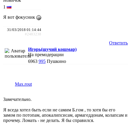
Новичок
1
Я вот фокусник
31/03/2018 01:14:44
#2483238
Ответить
Игорь(щучий кошмар)
На премодерации
6963
995
Пушкино
Max.rout
Замечательно.
Я вседа хотел быть если не самим Б.гом , то хотя бы его
замом по потопам, апокалипсисам, армагеддонам, колапсам и
прочему. Ломать - не делать. Я бы справился.