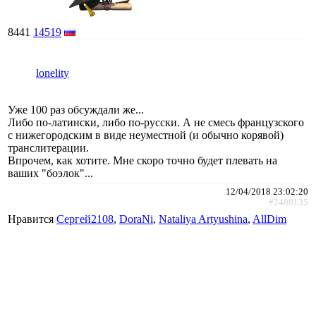
8441
14519
lonelity
Уже 100 раз обсуждали же...
Либо по-латински, либо по-русски. А не смесь французского
с нижегородским в виде неуместной (и обычно корявой)
транслитерации.
Впрочем, как хотите. Мне скоро точно будет плевать на
ваших "боэлок"...
12/04/2018 23:02:20
#2488135
Нравится
Сергей2108
,
DoraNi
,
Nataliya Artyushina
,
AllDim