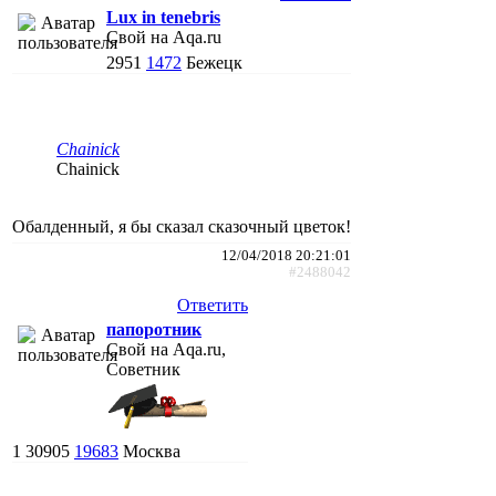
Lux in tenebris
Свой на Aqa.ru
2951
1472
Бежецк
Chainick
Chainick
Обалденный, я бы сказал сказочный цветок!
12/04/2018 20:21:01
#2488042
Ответить
папоротник
Свой на Aqa.ru,
Советник
1
30905
19683
Москва