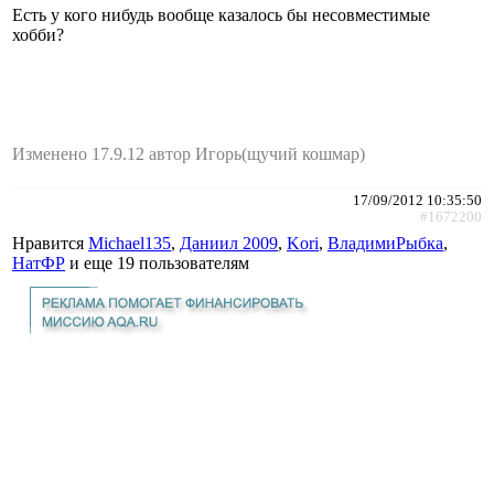
Есть у кого нибудь вообще казалось бы несовместимые
хобби?
Изменено 17.9.12 автор Игорь(щучий кошмар)
17/09/2012 10:35:50
#1672200
Нравится
Michael135
,
Даниил 2009
,
Kori
,
ВладимиРыбка
,
НатФР
и еще
19 пользователям