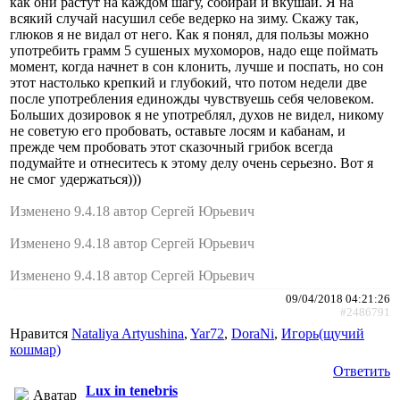
как они растут на каждом шагу, собирай и вкушай. Я на
всякий случай насушил себе ведерко на зиму. Скажу так,
глюков я не видал от него. Как я понял, для пользы можно
употребить грамм 5 сушеных мухоморов, надо еще поймать
момент, когда начнет в сон клонить, лучше и поспать, но сон
этот настолько крепкий и глубокий, что потом недели две
после употребления единожды чувствуешь себя человеком.
Больших дозировок я не употреблял, духов не видел, никому
не советую его пробовать, оставьте лосям и кабанам, и
прежде чем пробовать этот сказочный грибок всегда
подумайте и отнеситесь к этому делу очень серьезно. Вот я
не смог удержаться)))
Изменено 9.4.18 автор Сергей Юрьевич
Изменено 9.4.18 автор Сергей Юрьевич
Изменено 9.4.18 автор Сергей Юрьевич
09/04/2018 04:21:26
#2486791
Нравится
Nataliya Artyushina
,
Yar72
,
DoraNi
,
Игорь(щучий
кошмар)
Ответить
Lux in tenebris