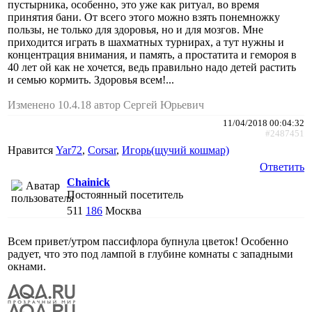
пустырника, особенно, это уже как ритуал, во время
принятия бани. От всего этого можно взять понемножку
пользы, не только для здоровья, но и для мозгов. Мне
приходится играть в шахматных турнирах, а тут нужны и
концентрация внимания, и память, а простатита и гемороя в
40 лет ой как не хочется, ведь правильно надо детей растить
и семью кормить. Здоровья всем!...
Изменено 10.4.18 автор Сергей Юрьевич
11/04/2018 00:04:32
#2487451
Нравится
Yar72
,
Corsar
,
Игорь(щучий кошмар)
Ответить
Chainick
Постоянный посетитель
511
186
Москва
Всем привет/утром пассифлора бупнула цветок! Особенно
радует, что это под лампой в глубине комнаты с западными
окнами.