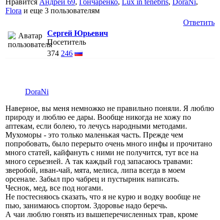
Нравится
Андрей 69
,
Гончаренко
,
Lux in tenebris
,
DoraNi
,
Flora
и еще
3 пользователям
Ответить
Сергей Юрьевич
Посетитель
374
246
DoraNi
Наверное, вы меня немножко не правильно поняли. Я люблю
природу и люблю ее дары. Вообще никогда не хожу по
аптекам, если болею, то лечусь народными методами.
Мухоморы - это только маленькая часть. Прежде чем
попробовать, было перерыто очень много инфы и прочитано
много статей, кайфануть с ними не получится, тут все на
много серьезней. А так каждый год запасаюсь травами:
зверобой, иван-чай, мята, мелиса, липа всегда в моем
орсенале. Забыл про чабрец и пустырник написать.
Чеснок, мед, все под ногами.
Не постесняюсь сказать, что я не курю и водку вообще не
пью, занимаюсь спортом. Здоровье надо беречь.
А чаи люблю гонять из вышеперечисленных трав, кроме