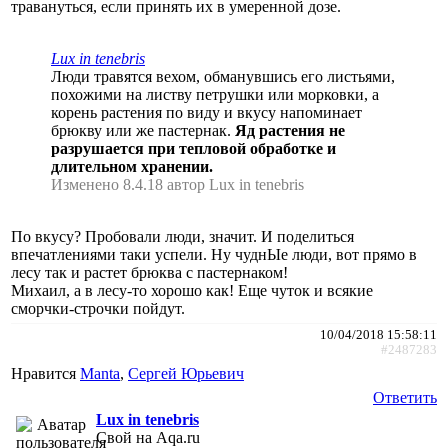
травануться, если принять их в умеренной дозе.
Lux in tenebris
Люди травятся вехом, обманувшись его листьями,
похожими на листву петрушки или морковки, а
корень растения по виду и вкусу напоминает
брюкву или же пастернак.
Яд растения не
разрушается при тепловой обработке и
длительном хранении.
Изменено 8.4.18 автор Lux in tenebris
По вкусу? Пробовали люди, значит. И поделиться
впечатлениями таки успели. Ну чуднЫе люди, вот прямо в
лесу так и растет брюква с пастернаком!
Михаил, а в лесу-то хорошо как! Еще чуток и всякие
сморчки-строчки пойдут.
10/04/2018 15:58:11
#2487283
Нравится
Manta
,
Сергей Юрьевич
Ответить
Lux in tenebris
Свой на Aqa.ru