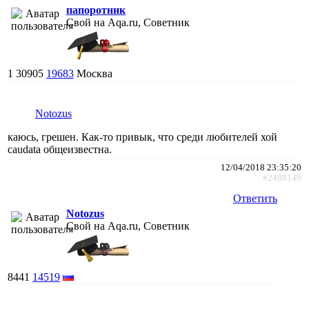
папоротник
Свой на Aqa.ru, Советник
1
30905
19683
Москва
Notozus
каюсь, грешен. Как-то привык, что среди любителей хой
caudata общеизвестна.
12/04/2018 23:35:20
#2488149
Ответить
Notozus
Свой на Aqa.ru, Советник
8441
14519