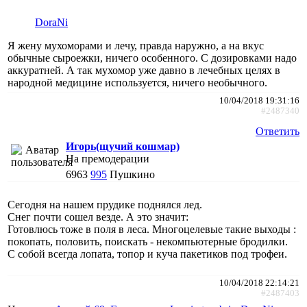
DoraNi
Я жену мухоморами и лечу, правда наружно, а на вкус
обычные сыроежки, ничего особенного. С дозировками надо
аккуратней. А так мухомор уже давно в лечебных целях в
народной медицине используется, ничего необычного.
10/04/2018 19:31:16
#2487340
Ответить
Игорь(щучий кошмар)
На премодерации
6963
995
Пушкино
Сегодня на нашем прудике поднялся лед.
Снег почти сошел везде. А это значит:
Готовлюсь тоже в поля в леса. Многоцелевые такие выходы :
покопать, половить, поискать - некомпьютерные бродилки.
С собой всегда лопата, топор и куча пакетиков под трофеи.
10/04/2018 22:14:21
#2487403