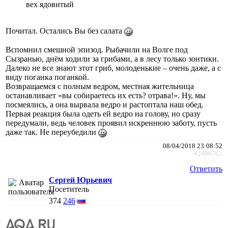
вех ядовитый
Почитал. Остались Вы без салата
Вспомнил смешной эпизод. Рыбачили на Волге под
Сызранью, днём ходили за грибами, а в лесу только зонтики.
Далеко не все знают этот гриб, молоденькие – очень даже, а с
виду поганка поганкой.
Возвращаемся с полным ведром, местная жительница
останавливает «вы собираетесь их есть? отрава!». Ну, мы
посмеялись, а она вырвала ведро и растоптала наш обед.
Первая реакция была одеть ей ведро на голову, но сразу
передумали, ведь человек проявил искреннюю заботу, пусть
даже так. Не переубедили
08/04/2018 23:08:52
#2486762
Ответить
Сергей Юрьевич
Посетитель
374
246