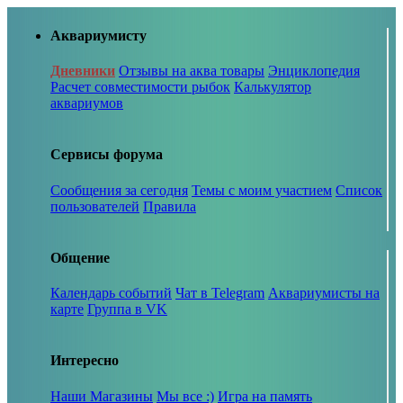
Аквариумисту
Дневники
Отзывы на аква товары
Энциклопедия
Расчет совместимости рыбок
Калькулятор
аквариумов
Сервисы форума
Сообщения за сегодня
Темы с моим участием
Список
пользователей
Правила
Общение
Календарь событий
Чат в Telegram
Аквариумисты на
карте
Группа в VK
Интересно
Наши Магазины
Мы все :)
Игра на память