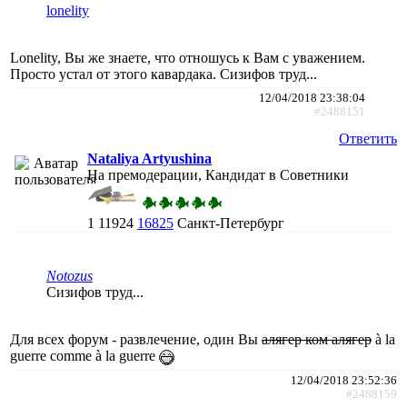
lonelity
Lonelity, Вы же знаете, что отношусь к Вам с уважением.
Просто устал от этого кавардака. Сизифов труд...
12/04/2018 23:38:04
#2488151
Ответить
Nataliya Artyushina
На премодерации, Кандидат в Советники
1
11924
16825
Санкт-Петербург
Notozus
Сизифов труд...
Для всех форум - развлечение, один Вы
алягер ком алягер
à la
guerre comme à la guerre
12/04/2018 23:52:36
#2488159