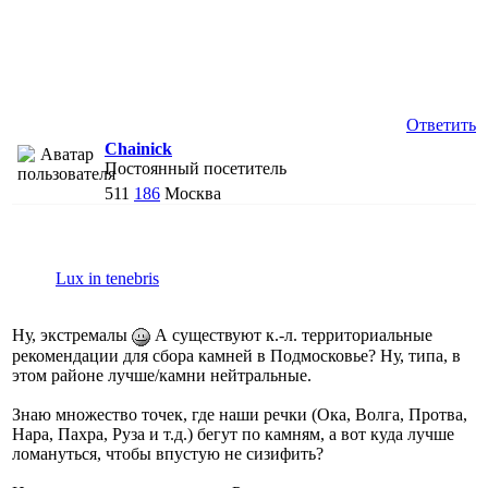
Ответить
Chainick
Постоянный посетитель
511
186
Москва
Lux in tenebris
Ну, экстремалы
А существуют к.-л. территориальные
рекомендации для сбора камней в Подмосковье? Ну, типа, в
этом районе лучше/камни нейтральные.
Знаю множество точек, где наши речки (Ока, Волга, Протва,
Нара, Пахра, Руза и т.д.) бегут по камням, а вот куда лучше
ломануться, чтобы впустую не сизифить?