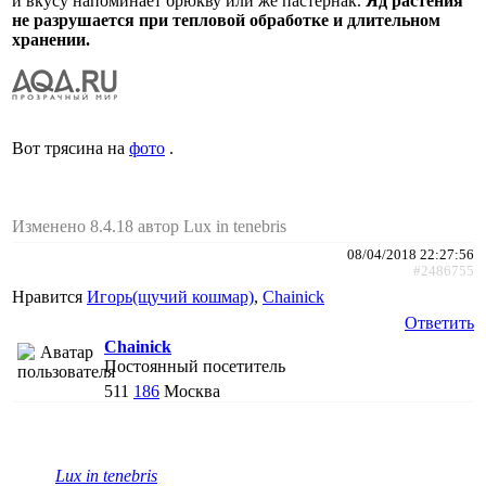
и вкусу напоминает брюкву или же пастернак.
Яд растения
не разрушается при тепловой обработке и длительном
хранении.
Вот трясина на
фото
.
Изменено 8.4.18 автор Lux in tenebris
08/04/2018 22:27:56
#2486755
Нравится
Игорь(щучий кошмар)
,
Chainick
Ответить
Chainick
Постоянный посетитель
511
186
Москва
Lux in tenebris