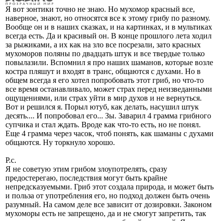
Я вот зонтики точно не знаю. Но мухомор красный все,
наверное, знают, но относятся все к этому грибу по разному.
Вообще он и в наших сказках, и на картинках, и в мультиках
всегда есть. Да и красивый он. В конце прошлого лета ходил
за рыжиками, а их как на зло все посрезали, зато красных
мухоморов поляны по двадцать штук и все твердые только
повылазили. Вспомнил я про наших шаманов, которые возле
костра пляшут и входят в транс, общаются с духами. Но в
общем всегда я его хотел попробовать этот гриб, но что-то
все время останавливало, может страх перед неизведанными
ощущениями, или страх уйти в мир духов и не вернуться.
Вот и решился я. Порыл ютуб, как делать, насушил штук
десять.... И попробовал его... Зы. Заварил 4 грамма грибного
супчика и стал ждать. Вроде как что-то есть, но не понял.
Еще 4 грамма через часок, чтоб понять, как шаманы с духами
общаются. Ну торкнуло хорошо.
Р.с.
Я не советую этим грибом злоупотрелять, сразу
предостерегаю, последствия могут быть крайне
непредсказуемыми. Гриб этот создала природа, и может быть
и польза от употребления его, но подход должен быть очень
разумный. На самом деле все зависит от дозировки. Законом
мухоморы есть не запрещено, да и не смогут запретить, так