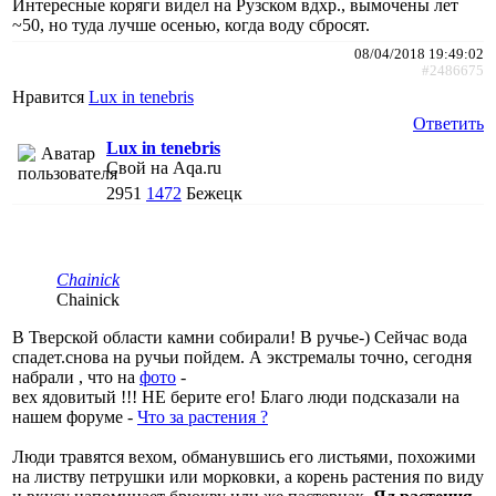
Интересные коряги видел на Рузском вдхр., вымочены лет
~50, но туда лучше осенью, когда воду сбросят.
08/04/2018 19:49:02
#2486675
Нравится
Lux in tenebris
Ответить
Lux in tenebris
Свой на Aqa.ru
2951
1472
Бежецк
Chainick
Chainick
В Тверской области камни собирали! В ручье-) Сейчас вода
спадет.снова на ручьи пойдем. А экстремалы точно, сегодня
набрали , что на
фото
-
вех ядовитый !!! НЕ берите его! Благо люди подсказали на
нашем форуме -
Что за растения ?
Люди травятся вехом, обманувшись его листьями, похожими
на листву петрушки или морковки, а корень растения по виду