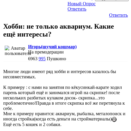
Новый Опрос
Ответить
Ответить
Хобби: не только аквариум. Какие
ещё интересы?
Игорь(щучий кошмар)
На премодерации
6963
995
Пушкино
Многие люди имеют ряд хобби и интересов казалось бы
несовместимых.
К примеру : с нами на занятия по кёкусинкай-карате ходил
парень который ещё и занимался игрой на скрипке! после
нескольких разбитых кулаком досок- скрипка...это
проблемотично!Правда в итоге скрипка всё же перетянула к
себе.
Мне к примеру нравится: аквариум, рыбалка, металопоиск и
иногда стройка(когда есть деньги на стройматериалы)
Ещё есть 5 кошек и 2 собаки.