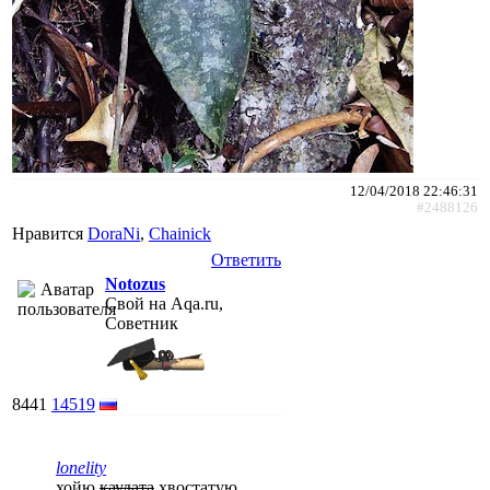
12/04/2018 22:46:31
#2488126
Нравится
DoraNi
,
Chainick
Ответить
Notozus
Свой на Aqa.ru,
Советник
8441
14519
lonelity
хойю
каудата
хвостатую