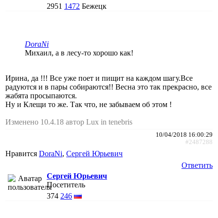
2951
1472
Бежецк
DoraNi
Михаил, а в лесу-то хорошо как!
Ирина, да !!! Все уже поет и пищит на каждом шагу.Все
радуются и в пары собираются!! Весна это так прекрасно, все
жабята просыпаются.
Ну и Клещи то же. Так что, не забываем об этом !
Изменено 10.4.18 автор Lux in tenebris
10/04/2018 16:00:29
#2487288
Нравится
DoraNi
,
Сергей Юрьевич
Ответить
Сергей Юрьевич
Посетитель
374
246