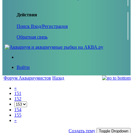
Действия
Поиск
Вход/Регистрация
Обратная связь
Войти
Форум Аквариумистов
Назад
«
151
152
154
155
»
Создать тему
Toggle Dropdown