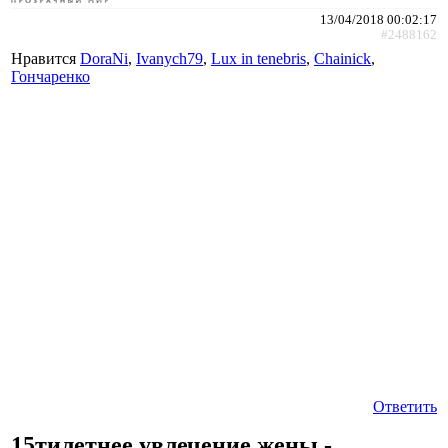
13/04/2018 00:02:17
#2488162
Нравится
DoraNi
,
Ivanych79
,
Lux in tenebris
,
Chainick
,
Гончаренко
Ответить
15тилетнее увлечение жены -