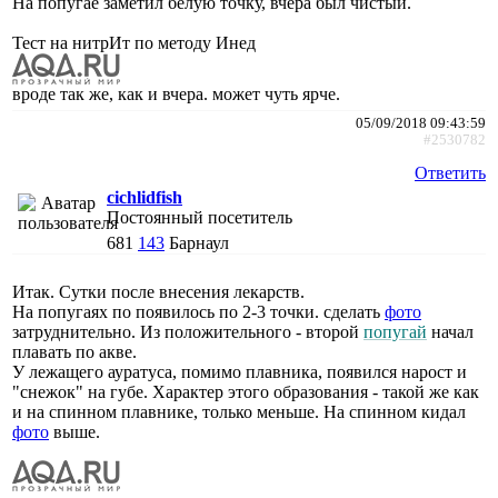
На попугае заметил белую точку, вчера был чистый.
Тест на нитрИт по методу Инед
вроде так же, как и вчера. может чуть ярче.
05/09/2018 09:43:59
#2530782
Ответить
cichlidfish
Постоянный посетитель
681
143
Барнаул
Итак. Сутки после внесения лекарств.
На попугаях по появилось по 2-3 точки. сделать
фото
затруднительно. Из положительного - второй
попугай
начал
плавать по акве.
У лежащего ауратуса, помимо плавника, появился нарост и
"снежок" на губе. Характер этого образования - такой же как
и на спинном плавнике, только меньше. На спинном кидал
фото
выше.