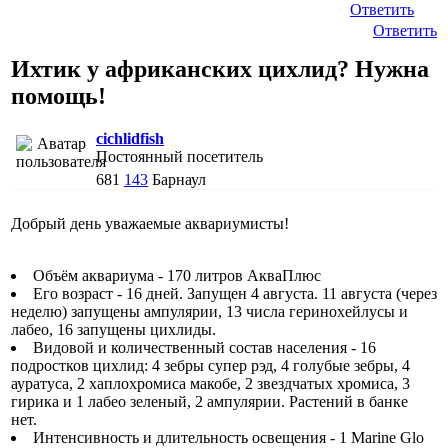
Ответить
Ответить
Ихтик у африканских цихлид? Нужна
помощь!
cichlidfish
Постоянный посетитель
681
143
Барнаул
Добрый день уважаемые аквариумисты!
Объём аквариума - 170 литров АкваПлюс
Его возраст - 16 дней. Запущен 4 августа. 11 августа (через
неделю) запущены ампулярии, 13 числа геринохейлусы и
лабео, 16 запущены цихлиды.
Видовой и количественный состав населения - 16
подростков цихлид: 4 зебры супер рэд, 4 голубые зебры, 4
ауратуса, 2 хаплохромиса макобе, 2 звездчатых хромиса, 3
гирика и 1 лабео зеленый, 2 ампулярии. Растений в банке
нет.
Интенсивность и длительность освещения - 1 Marine Glo