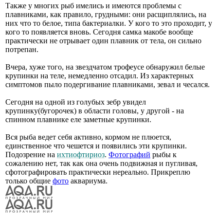
Также у многих рыб имелись и имеются проблемы с
плавниками, как правило, грудными: они расщиплялись, на
них что то белое, типа бактериалки. У кого то это проходит, у
кого то появляется вновь. Сегодня самка макобе вообще
практически не отрывает один плавник от тела, он сильно
потрепан.
Вчера, хуже того, на звездчатом трофеусе обнаружил белые
крупинки на теле, немедленно отсадил. Из характерных
симптомов пыло подергивание плавниками, зевал и чесался.
Сегодня на одной из голубых зебр увидел
крупинку(бугорочек) в области головы, у другой - на
спинном плавнике еле заметные крупинки.
Вся рыба ведет себя активно, кормом не плюется,
единственное что чешется и появились эти крупинки.
Подозрение на
ихтиофтириоз
.
Фотографий
рыбы к
сожалению нет, так как она очень подвижная и пугливая,
сфотографировать практически нереально. Прикреплю
только общие
фото
аквариума.