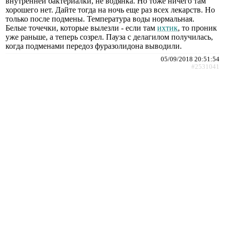
внутренней бактериалки, не водянка. Но тоже ничего там
хорошего нет. Дайте тогда на ночь еще раз всех лекарств. Но
только после подмены. Температура воды нормальная.
Белые точечки, которые вылезли - если там
ихтик
, то проник
уже раньше, а теперь созрел. Пауза с делагилом получилась,
когда подменами передоз фуразолидона выводили.
05/09/2018 20:51:54
#2531041