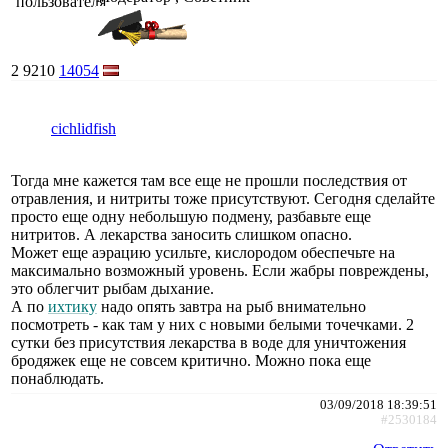
2
9210
14054
cichlidfish
Тогда мне кажется там все еще не прошли последствия от
отравления, и нитриты тоже присутствуют. Сегодня сделайте
просто еще одну небольшую подмену, разбавьте еще
нитритов. А лекарства заносить слишком опасно.
Может еще аэрацию усильте, кислородом обеспечьте на
максимально возможный уровень. Если жабры повреждены,
это облегчит рыбам дыхание.
А по
ихтику
надо опять завтра на рыб внимательно
посмотреть - как там у них с новыми белыми точечками. 2
сутки без присутствия лекарства в воде для уничтожения
бродяжек еще не совсем критично. Можно пока еще
понаблюдать.
03/09/2018 18:39:51
#2530184