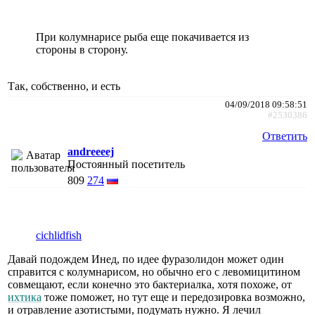
При колумнарисе рыба еще покачивается из
стороны в сторону.
Так, собственно, и есть
04/09/2018 09:58:51
#2530386
Ответить
andreeeej
Постоянный посетитель
809
274
cichlidfish
Давай подождем Инед, по идее фуразолидон может один
справится с колумнарисом, но обычно его с левомицитином
совмещают, если конечно это бактериалка, хотя похоже, от
ихтика
тоже поможет, но тут еще и передозировка возможно,
и отравление азотистыми, подумать нужно. Я лечил