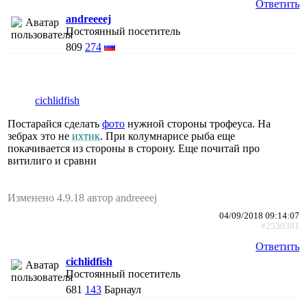
Ответить
andreeeej
Постоянный посетитель
809
274
cichlidfish
Постарайся сделать
фото
нужной стороны трофеуса. На
зебрах это не
ихтик
. При колумнарисе рыба еще
покачивается из стороны в сторону. Еще почитай про
витилиго и сравни
Изменено 4.9.18 автор andreeeej
04/09/2018 09:14:07
#2530381
Ответить
cichlidfish
Постоянный посетитель
681
143
Барнаул