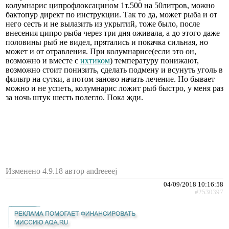
колумнарис ципрофлоксацином 1т.500 на 50литров, можно
бактопур директ по инструкции. Так то да, может рыба и от
него сесть и не вылазить из укрытий, тоже было, после
внесения ципро рыба через три дня оживала, а до этого даже
половины рыб не видел, прятались и покачка сильная, но
может и от отравления. При колумнарисе(если это он,
возможно и вместе с
ихтиком
) температуру понижают,
возможно стоит понизить, сделать подмену и всунуть уголь в
фильтр на сутки, а потом заново начать лечение. Но бывает
можно и не успеть, колумнарис ложит рыб быстро, у меня раз
за ночь штук шесть полегло. Пока жди.
Изменено 4.9.18 автор andreeeej
04/09/2018 10:16:58
#2530397