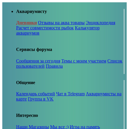
Аквариумисту
Дневники
Отзывы на аква товары
Энциклопедия
Расчет совместимости рыбок
Калькулятор
аквариумов
Сервисы форума
Сообщения за сегодня
Темы с моим участием
Список
пользователей
Правила
Общение
Календарь событий
Чат в Telegram
Аквариумисты на
карте
Группа в VK
Интересно
Наши Магазины
Мы все :)
Игра на память