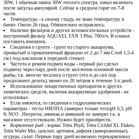
30W, 1 обычная лампа 30W теплого спектра. начал включать
после запуска ампулярий. Сейчас в среднем горят по 7-8
часов.
Температура - к своему стыду, не знаю температуру в
банке. Около 26 град. Обязательно исправлюсь.
Наличие фильтров и других вспомогательных устройств -
внутренний фильтр AQUAEL FAN 3 Plus, 700л/ч. В планах
поставить внешник.
Сведения о грунте - грунт из старого аквариума,
промытый и прокипяченый фракции от 2 до 7 мм.Слой 1,5-4
см ( под наклоном к передней стенке)
Частота и режим подмен воды - первый раз сделал
подмену через пару дней после заселения основной массы
рыбы, т.к. многие чесались о грунт (что и до сих пор
продолжают делать), менял по 20 литров в течение 3-х дней.
Использование лекарственных препаратов и других
химических средств, включая аквариумные удобрения - не
исползовал.
Если имеются, то сведения о гидрохимических
параметрах - тесты НИЛПА (замерил только что):gH 6,5; pH
8; NO3 . Нитриты, аммиак и аммоний не замерял т.к. в
магазине отсутствовали. Нужно будет приобрести.
Кормление рыб - корма: Tetra Phyli, Tetra Cichlid XL Flakes,
Tetra Wafer Mix, циклоп, артемия, дафния (замороженные),
огурцы, салат. Первые пару дней возможно перекармливал