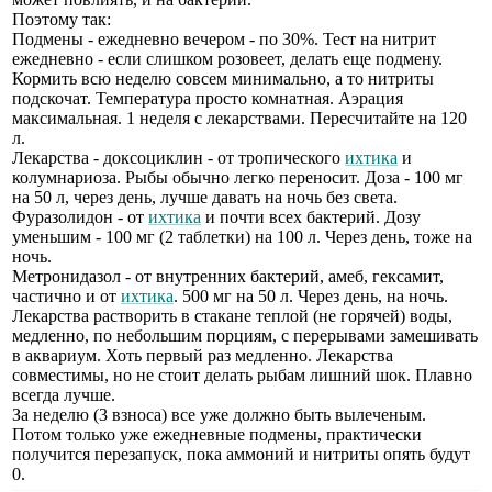
Поэтому так:
Подмены - ежедневно вечером - по 30%. Тест на нитрит
ежедневно - если слишком розовеет, делать еще подмену.
Кормить всю неделю совсем минимально, а то нитриты
подскочат. Температура просто комнатная. Аэрация
максимальная. 1 неделя с лекарствами. Пересчитайте на 120
л.
Лекарства - доксоциклин - от тропического
ихтика
и
колумнариоза. Рыбы обычно легко переносит. Доза - 100 мг
на 50 л, через день, лучше давать на ночь без света.
Фуразолидон - от
ихтика
и почти всех бактерий. Дозу
уменьшим - 100 мг (2 таблетки) на 100 л. Через день, тоже на
ночь.
Метронидазол - от внутренних бактерий, амеб, гексамит,
частично и от
ихтика
. 500 мг на 50 л. Через день, на ночь.
Лекарства растворить в стакане теплой (не горячей) воды,
медленно, по небольшим порциям, с перерывами замешивать
в аквариум. Хоть первый раз медленно. Лекарства
совместимы, но не стоит делать рыбам лишний шок. Плавно
всегда лучше.
За неделю (3 взноса) все уже должно быть вылеченым.
Потом только уже ежедневные подмены, практически
получится перезапуск, пока аммоний и нитриты опять будут
0.