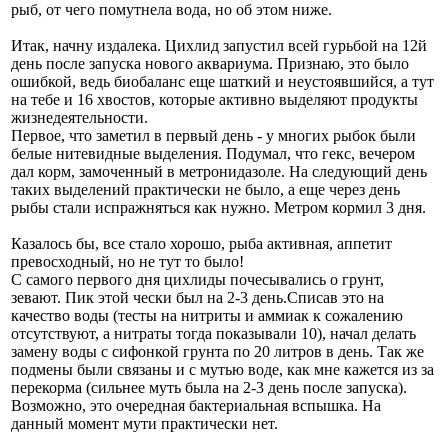
рыб, от чего помутнела вода, но об этом ниже.
Итак, начну издалека. Цихлид запустил всей гурьбой на 12й
день после запуска нового аквариума. Признаю, это было
ошибкой, ведь биобаланс еще шаткий и неустоявшийся, а тут
на тебе и 16 хвостов, которые активно выделяют продукты
жизнедеятельности.
Первое, что заметил в первый день - у многих рыбок были
белые нитевидные выделения. Подумал, что гекс, вечером
дал корм, замоченный в метронидазоле. На следующий день
таких выделений практически не было, а еще через день
рыбы стали испражняться как нужно. Метром кормил 3 дня.
Казалось бы, все стало хорошо, рыба активная, аппетит
превосходный, но не тут то было!
С самого первого дня цихлиды почесывались о грунт,
зевают. Пик этой чески был на 2-3 день.Списав это на
качество воды (тесты на нитриты и аммиак к сожалению
отсутствуют, а нитраты тогда показывали 10), начал делать
замену воды с сифонкой грунта по 20 литров в день. Так же
подмены были связаны и с мутью воде, как мне кажется из за
перекорма (сильнее муть была на 2-3 день после запуска).
Возможно, это очередная бактериальная вспышка. На
данный момент мути практически нет.