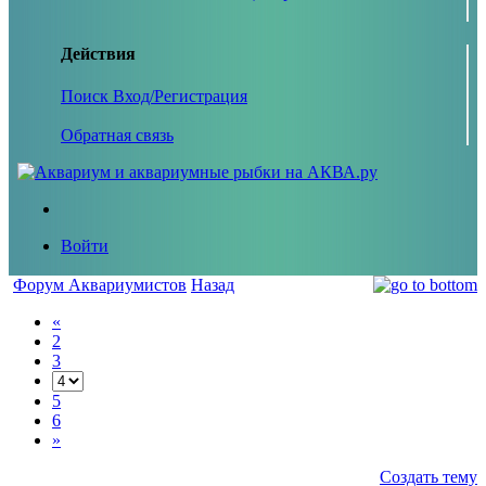
Действия
Поиск
Вход/Регистрация
Обратная связь
Войти
Форум Аквариумистов
Назад
«
2
3
5
6
»
Создать тему