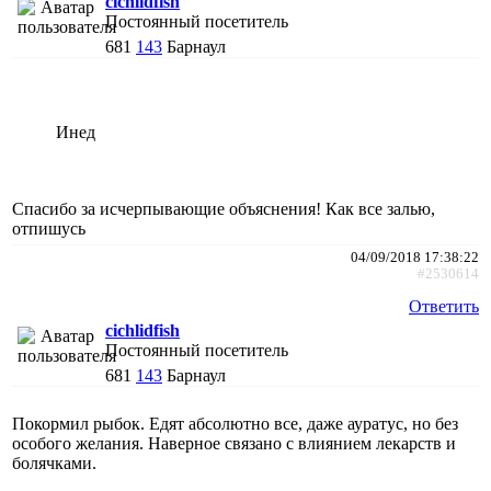
cichlidfish
Постоянный посетитель
681
143
Барнаул
Инед
Спасибо за исчерпывающие объяснения! Как все залью,
отпишусь
04/09/2018 17:38:22
#2530614
Ответить
cichlidfish
Постоянный посетитель
681
143
Барнаул
Покормил рыбок. Едят абсолютно все, даже ауратус, но без
особого желания. Наверное связано с влиянием лекарств и
болячками.