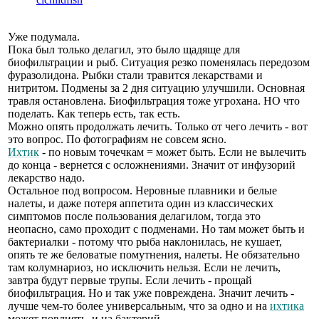
Уже подумала.
Пока был только делагил, это было щадяще для
биофильтрации и рыб. Ситуация резко поменялась передозом
фуразолидона. Рыбки стали травится лекарствами и
нитритом. Подмены за 2 дня ситуацию улучшили. Основная
травля остановлена. Биофильтрация тоже угрохана. НО что
поделать. Как теперь есть, так есть.
Можно опять продолжать лечить. Только от чего лечить - вот
это вопрос. По фотографиям не совсем ясно.
Ихтик
- по новым точечкам = может быть. Если не вылечить
до конца - вернется с осложнениями. Значит от инфузорий
лекарство надо.
Остальное под вопросом. Неровные плавники и белые
налеты, и даже потеря аппетита один из классических
симптомов после пользования делагилом, тогда это
неопасно, само проходит с подменами. Но там может быть и
бактериалки - потому что рыба наклонилась, не кушает,
опять те же беловатые помутнения, налеты. Не обязательно
там колумнариоз, но исключить нельзя. Если не лечить,
завтра будут первые трупы. Если лечить - прощай
биофильтрация. Но и так уже повреждена. Значит лечить -
лучше чем-то более универсальным, что за одно и на
ихтика
может повлиять, и на бактерий.