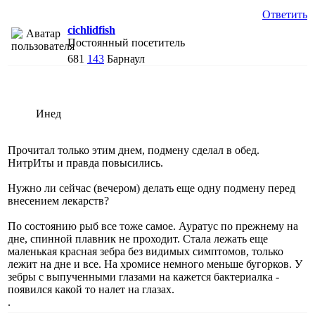
Ответить
cichlidfish
Постоянный посетитель
681
143
Барнаул
Инед
Прочитал только этим днем, подмену сделал в обед.
НитрИты и правда повысились.
Нужно ли сейчас (вечером) делать еще одну подмену перед
внесением лекарств?
По состоянию рыб все тоже самое. Ауратус по прежнему на
дне, спинной плавник не проходит. Стала лежать еще
маленькая красная зебра без видимых симптомов, только
лежит на дне и все. На хромисе немного меньше бугорков. У
зебры с выпученными глазами на кажется бактериалка -
появился какой то налет на глазах.
.