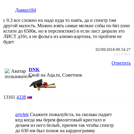
Дамир184
с 0.3 все сложно их надо куда то паять, да и спектр там
другой малость. Можно взять самые мелкие собы по 6вт (они
кстати до 6500к, но в перспективе) и если лист дюрали это
ЛИСТ д16т, а не фольга из алюмо-картона, то проблем не
будет
02/09/2018 09:54:27
#2529466
Ответить
DNK
Свой на Aqa.ru, Советник
13161
4338
artvhm
Скажите пожалуйста, на сколько падает
кпд когда мы берем фиолетовый кристалл и
делаем из него белый, причем так чтобы спектр
до 630 нм был похож на кардиограмму