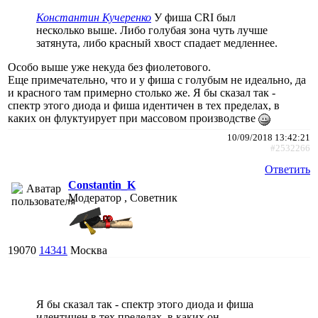
Константин Кучеренко
У фиша CRI был
несколько выше. Либо голубая зона чуть лучше
затянута, либо красный хвост спадает медленнее.
Особо выше уже некуда без фиолетового.
Еще примечательно, что и у фиша с голубым не идеально, да
и красного там примерно столько же. Я бы сказал так -
спектр этого диода и фиша идентичен в тех пределах, в
каких он флуктуирует при массовом производстве
10/09/2018 13:42:21
#2532266
Ответить
Constantin_K
Модератор , Советник
19070
14341
Москва
Я бы сказал так - спектр этого диода и фиша
идентичен в тех пределах, в каких он