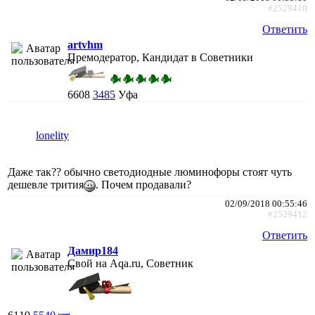
#2529410
Ответить
artvhm
Премодератор, Кандидат в Советники
6608
3485
Уфа
lonelity
Даже так?? обычно светодиодные люминофоры стоят чуть
дешевле трития
. Почем продавали?
02/09/2018 00:55:46
#2529412
Ответить
Дамир184
Свой на Aqa.ru, Советник