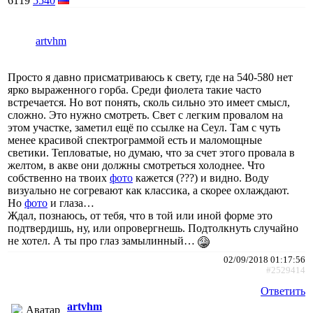
6119
5540
artvhm
Просто я давно присматриваюсь к свету, где на 540-580 нет
ярко выраженного горба. Среди фиолета такие часто
встречается. Но вот понять, сколь сильно это имеет смысл,
сложно. Это нужно смотреть. Свет с легким провалом на
этом участке, заметил ещё по ссылке на Сеул. Там с чуть
менее красивой спектрограммой есть и маломощные
светики. Тепловатые, но думаю, что за счет этого провала в
желтом, в акве они должны смотреться холоднее. Что
собственно на твоих
фото
кажется (???) и видно. Воду
визуально не согревают как классика, а скорее охлаждают.
Но
фото
и глаза…
Ждал, познаюсь, от тебя, что в той или иной форме это
подтвердишь, ну, или опровергнешь. Подтолкнуть случайно
не хотел. А ты про глаз замылинный…
02/09/2018 01:17:56
#2529414
Ответить
artvhm