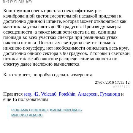
Конструкция очень простая: спектрофотометр с
калиброванной светоизмерительной насадкой приделан к
достаточно длинной штанге, которая может отклоняться как
маятник на углы влоть до 90 градусов. Произведу замеры
освещенности, а также мощности света на кв. единицы
площади во всех участках спектра при различных углах
наклона штанги. Поскольку светодиод светит только в
нижнюю полусферу, нет необходимости описывать весь круг,
достаточно одного сектора в 90 градусов. Итоговый световой
поток а так же абсолютное распределение мощности по
спектру далее несложно вычисляется.
Как стемнеет, попробую сделать измерения.
27/07/2016 17:15:12
#2255173
Нравится
serg_42
,
Volcan0
,
Potekhin
,
Андерсен
,
Гуманоид
и
еще
16 пользователям