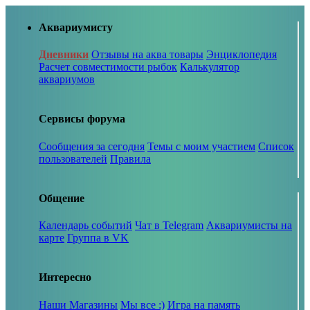
Аквариумисту
Дневники
Отзывы на аква товары
Энциклопедия
Расчет совместимости рыбок
Калькулятор
аквариумов
Сервисы форума
Сообщения за сегодня
Темы с моим участием
Список
пользователей
Правила
Общение
Календарь событий
Чат в Telegram
Аквариумисты на
карте
Группа в VK
Интересно
Наши Магазины
Мы все :)
Игра на память