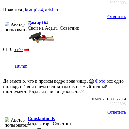
#2529393
Нравится
Дамир184
,
artvhm
Ответить
Дамир184
Свой на Aqa.ru, Советник
6119
5540
artvhm
Да заметно, что в правом ведре вода чище.
Фото
все одно
подоврут. Свои впечатления, глаз тут самый точный
инструмент. Вода сильно чище кажется?
02/09/2018 00:29:19
#2529398
Ответить
Constantin_K
Модератор , Советник