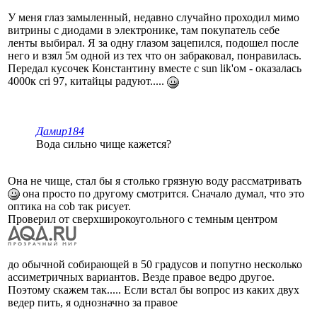
У меня глаз замыленный, недавно случайно проходил мимо
витрины с диодами в электронике, там покупатель себе
ленты выбирал. Я за одну глазом зацепился, подошел после
него и взял 5м одной из тех что он забраковал, понравилась.
Передал кусочек Константину вместе с sun lik'ом - оказалась
4000к cri 97, китайцы радуют.....
Дамир184
Вода сильно чище кажется?
Она не чище, стал бы я столько грязную воду рассматривать
она просто по другому смотрится. Сначало думал, что это
оптика на cob так рисует.
Проверил от сверхширокоугольного с темным центром
до обычной собирающей в 50 градусов и попутно несколько
ассиметричных вариантов. Везде правое ведро другое.
Поэтому скажем так..... Если встал бы вопрос из каких двух
ведер пить, я однозначно за правое