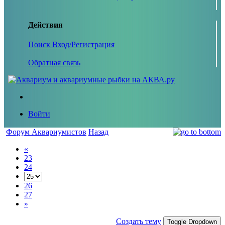
Действия
Поиск
Вход/Регистрация
Обратная связь
Войти
Форум Аквариумистов
Назад
«
23
24
26
27
»
Создать тему
Toggle Dropdown