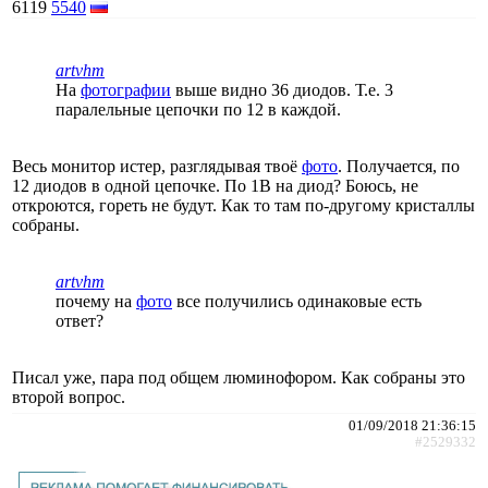
6119
5540
artvhm
На
фотографии
выше видно 36 диодов. Т.е. 3
паралельные цепочки по 12 в каждой.
Весь монитор истер, разглядывая твоё
фото
. Получается, по
12 диодов в одной цепочке. По 1В на диод? Боюсь, не
откроются, гореть не будут. Как то там по-другому кристаллы
собраны.
artvhm
почему на
фото
все получились одинаковые есть
ответ?
Писал уже, пара под общем люминофором. Как собраны это
второй вопрос.
01/09/2018 21:36:15
#2529332