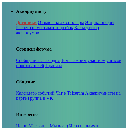
Аквариумисту
Дневники
Отзывы на аква товары
Энциклопедия
Расчет совместимости рыбок
Калькулятор
аквариумов
Сервисы форума
Сообщения за сегодня
Темы с моим участием
Список
пользователей
Правила
Общение
Календарь событий
Чат в Telegram
Аквариумисты на
карте
Группа в VK
Интересно
Наши Магазины
Мы все :)
Игра на память