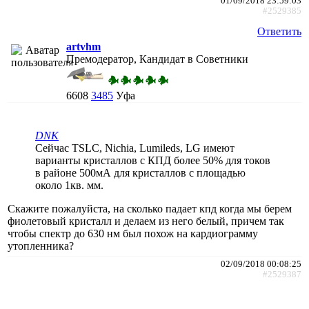
01/09/2018 23:59:03
#2529385
Ответить
artvhm
Премодератор, Кандидат в Советники
6608
3485
Уфа
DNK
Сейчас TSLC, Nichia, Lumileds, LG имеют
варианты кристаллов с КПД более 50% для токов
в районе 500мА для кристаллов с площадью
около 1кв. мм.
Скажите пожалуйста, на сколько падает кпд когда мы берем
фиолетовый кристалл и делаем из него белый, причем так
чтобы спектр до 630 нм был похож на кардиограмму
утопленника?
02/09/2018 00:08:25
#2529387