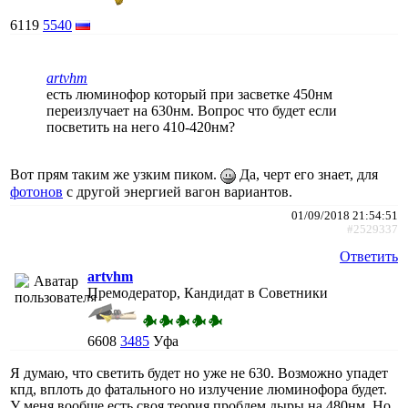
6119
5540
artvhm
есть люминофор который при засветке 450нм
переизлучает на 630нм. Вопрос что будет если
посветить на него 410-420нм?
Вот прям таким же узким пиком.
Да, черт его знает, для
фотонов
с другой энергией вагон вариантов.
01/09/2018 21:54:51
#2529337
Ответить
artvhm
Премодератор, Кандидат в Советники
6608
3485
Уфа
Я думаю, что светить будет но уже не 630. Возможно упадет
кпд, вплоть до фатального но излучение люминофора будет.
У меня вообще есть своя теория проблем дыры на 480нм. Но