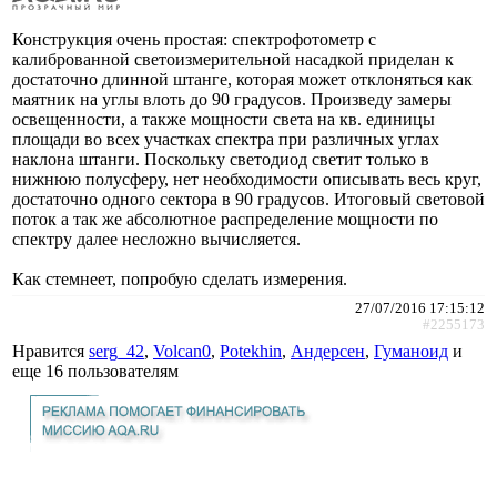
Конструкция очень простая: спектрофотометр с
калиброванной светоизмерительной насадкой приделан к
достаточно длинной штанге, которая может отклоняться как
маятник на углы влоть до 90 градусов. Произведу замеры
освещенности, а также мощности света на кв. единицы
площади во всех участках спектра при различных углах
наклона штанги. Поскольку светодиод светит только в
нижнюю полусферу, нет необходимости описывать весь круг,
достаточно одного сектора в 90 градусов. Итоговый световой
поток а так же абсолютное распределение мощности по
спектру далее несложно вычисляется.
Как стемнеет, попробую сделать измерения.
27/07/2016 17:15:12
#2255173
Нравится
serg_42
,
Volcan0
,
Potekhin
,
Андерсен
,
Гуманоид
и
еще
16 пользователям