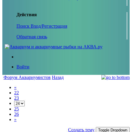
Действия
Поиск
Вход/Регистрация
Обратная связь
Войти
Форум Аквариумистов
Назад
«
22
23
25
26
»
Создать тему
Toggle Dropdown