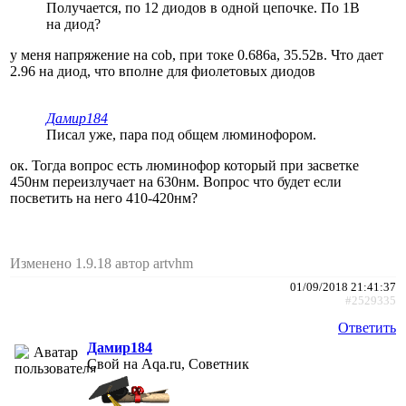
Получается, по 12 диодов в одной цепочке. По 1В
на диод?
у меня напряжение на cob, при токе 0.686а, 35.52в. Что дает
2.96 на диод, что вполне для фиолетовых диодов
Дамир184
Писал уже, пара под общем люминофором.
ок. Тогда вопрос есть люминофор который при засветке
450нм переизлучает на 630нм. Вопрос что будет если
посветить на него 410-420нм?
Изменено 1.9.18 автор artvhm
01/09/2018 21:41:37
#2529335
Ответить
Дамир184
Свой на Aqa.ru, Советник