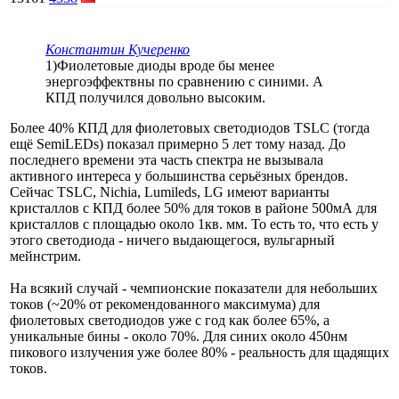
Константин Кучеренко
1)Фиолетовые диоды вроде бы менее
энергоэффектвны по сравнению с синими. А
КПД получился довольно высоким.
Более 40% КПД для фиолетовых светодиодов TSLC (тогда
ещё SemiLEDs) показал примерно 5 лет тому назад. До
последнего времени эта часть спектра не вызывала
активного интереса у большинства серьёзных брендов.
Сейчас TSLC, Nichia, Lumileds, LG имеют варианты
кристаллов с КПД более 50% для токов в районе 500мА для
кристаллов с площадью около 1кв. мм. То есть то, что есть у
этого светодиода - ничего выдающегося, вульгарный
мейнстрим.
На всякий случай - чемпионские показатели для небольших
токов (~20% от рекомендованного максимума) для
фиолетовых светодиодов уже с год как более 65%, а
уникальные бины - около 70%. Для синих около 450нм
пикового излучения уже более 80% - реальность для щадящих
токов.