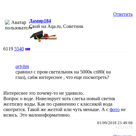
Ответить
Дамир184
Свой на Aqa.ru, Советник
6119
5540
artvhm
сравнил с пром светильник на 5000к cri80( на
глаз), сабж интереснее , что еще посмотреть?
Интереснее это почему-то не удивило.
Вопрос о воде. Нивелирует хоть слегка новый светик
желтизну воды. Как по сравнению с классикой вода
смотрится. Такой же желтой или чуть меньше. А с
фото
не
возись. Это малоинформативно.
01/09/2018 23:49:08
#2529376