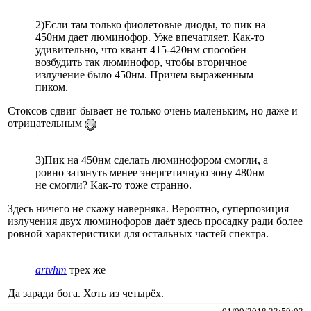
2)Если там только фиолетовые диоды, то пик на
450нм дает люминофор. Уже впечатляет. Как-то
удивительно, что квант 415-420нм способен
возбудить так люминофор, чтобы вторичное
излучение было 450нм. Причем выраженным
пиком.
Стоксов сдвиг бывает не только очень маленьким, но даже и
отрицательным
3)Пик на 450нм сделать люминофором смогли, а
ровно затянуть менее энергетичную зону 480нм
не смогли? Как-то тоже странно.
Здесь ничего не скажу наверняка. Вероятно, суперпозиция
излучения двух люминофоров даёт здесь просадку ради более
ровной характеристики для остальных частей спектра.
artvhm
трех же
Да заради бога. Хоть из четырёх.