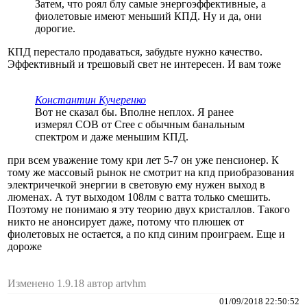
Затем, что роял блу самые энергоэффективные, а
фиолетовые имеют меньший КПД. Ну и да, они
дорогие.
КПД перестало продаваться, забудьте нужно качество.
Эффективный и трешовый свет не интересен. И вам тоже
Константин Кучеренко
Вот не сказал бы. Вполне неплох. Я ранее
измерял COB от Cree c обычным банальным
спектром и даже меньшим КПД.
при всем уважение тому кри лет 5-7 он уже пенсионер. К
тому же массовый рынок не смотрит на кпд приобразования
электричечкой энергии в световую ему нужен выход в
люменах. А тут выходом 108лм с ватта только смешить.
Поэтому не понимаю я эту теорию двух кристаллов. Такого
никто не анонсирует даже, потому что плюшек от
фиолетовых не остается, а по кпд синим проиграем. Еще и
дороже
Изменено 1.9.18 автор artvhm
01/09/2018 22:50:52