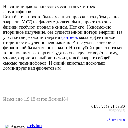
На синиий давно наносят смеси из двух и трех
люминофоров.
Если бы так просто было, у синих провал в голубом давно
закрыли. У СД на фиолете должен быть, просто законы
физики требуют, провал в синем. Нет его. Невозможно
вторичное излучение, без существенной потери энергии. На
участке где разность энергий
фотонов
мала эффективное
вторичное излучение невозможно. А излучать голубой с
фиолетовой базы уже не сложно. Но голубой провал почему
то не полностью закрыт. Судя по спектру все ведёт к тому,
что двух кристальный чип стоит, и всё накрыто общей
смесью люминофоров. И синий кристалл несколько
доминирует над фиолетовым.
Изменено 1.9.18 автор Дамир184
01/09/2018 21:03:30
#2529315
Ответить
artvhm