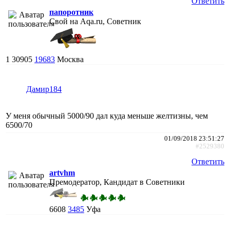
Ответить
папоротник
Свой на Aqa.ru, Советник
1
30905
19683
Москва
Дамир184
У меня обычный 5000/90 дал куда меньше желтизны, чем
6500/70
01/09/2018 23:51:27
#2529380
Ответить
artvhm
Премодератор, Кандидат в Советники
6608
3485
Уфа