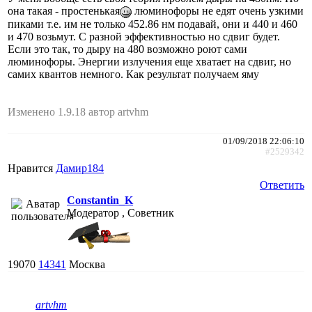
она такая - простенькая
люминофоры не едят очень узкими
пиками т.е. им не только 452.86 нм подавай, они и 440 и 460
и 470 возьмут. С разной эффективностью но сдвиг будет.
Если это так, то дыру на 480 возможно роют сами
люминофоры. Энергии излучения еще хватает на сдвиг, но
самих квантов немного. Как результат получаем яму
Изменено 1.9.18 автор artvhm
01/09/2018 22:06:10
#2529342
Нравится
Дамир184
Ответить
Constantin_K
Модератор , Советник
19070
14341
Москва
artvhm