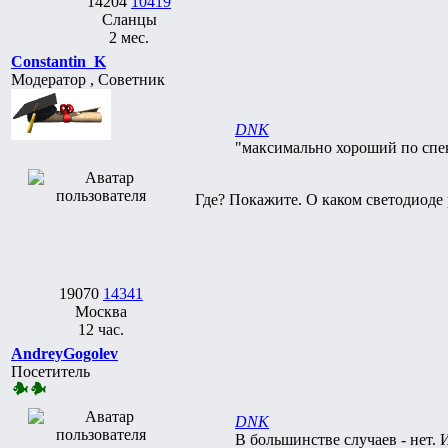
14204
10419
Сланцы
2 мес.
Constantin_K
Модератор , Советник
DNK
"максимально хороший по спек
Где? Покажите. О каком светодиоде 
19070
14341
Москва
12 час.
AndreyGogolev
Посетитель
DNK
В большинстве случаев - нет. 