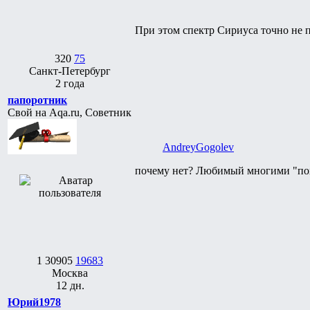
При этом спектр Сириуса точно не 
320
75
Санкт-Петербург
2 года
папоротник
Свой на Aqa.ru, Советник
AndreyGogolev
почему нет? Любимый многими "похо
1
30905
19683
Москва
12 дн.
Юрий1978