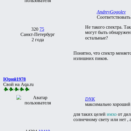
AndreyGogolev
Соответствовать
Не такого спектра. Та
320
75
могут быть обнаруже
Санкт-Петербург
остальные?
2 года
Понятно, что спектр меняетс
излишних пиков.
Юрий1978
Свой на Aqa.ru
DNK
максимально хороший 
для таких целей
имхо
от дил
солнечному свету или нет , 