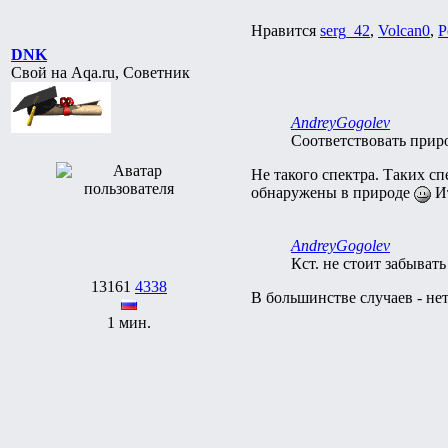
Нравится
serg_42
,
Volcan0
,
P
DNK
Свой на Aqa.ru, Советник
AndreyGogolev
Соответствовать приро
Не такого спектра. Таких с
обнаружены в природе
Ит
AndreyGogolev
Кст. не стоит забыват
13161
4338
В большинстве случаев - нет
1 мин.