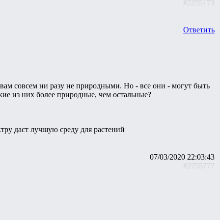
#2255173
Ответить
ам совсем ни разу не природными. Но - все они - могут быть
кие из них более природные, чем остальные?
тру даст лучшую среду для растений
07/03/2020 22:03:43
#2755777