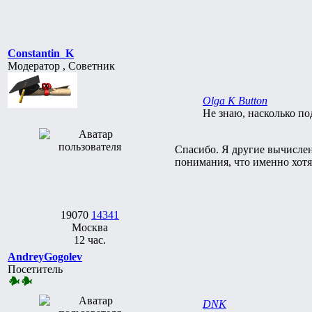
Constantin_K
Модератор , Советник
Olga K Button
Не знаю, насколько по
Спасибо. Я другие вычислен
понимания, что именно хотят
19070
14341
Москва
12 час.
AndreyGogolev
Посетитель
DNK