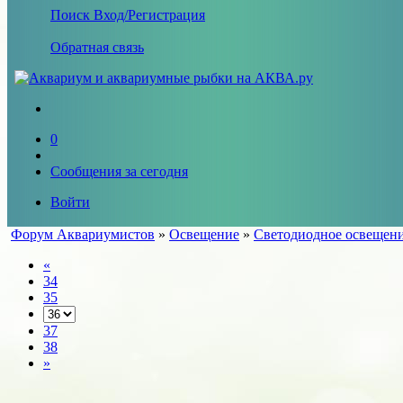
Поиск
Вход/Регистрация
Обратная связь
0
Сообщения за сегодня
Войти
Форум Аквариумистов
»
Освещение
»
Светодиодное освещен
«
34
35
37
38
»