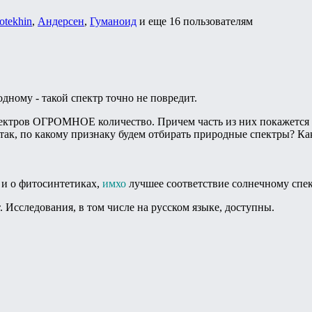
otekhin
,
Андерсен
,
Гуманоид
и еще
16 пользователям
дному - такой спектр точно не повредит.
пектров ОГРОМНОЕ количество. Причем часть из них покажется в
ак, по какому признаку будем отбирать природные спектры? Ка
ь и о фитосинтетиках,
имхо
лучшее соответствие солнечному спек
. Исследования, в том числе на русском языке, доступны.