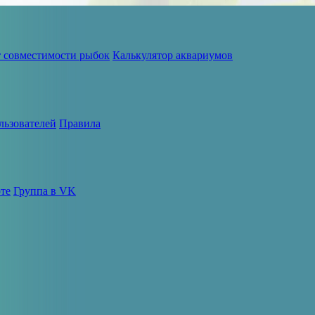
т совместимости рыбок
Калькулятор аквариумов
льзователей
Правила
те
Группа в VK