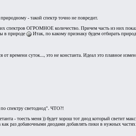
 природному - такой спектр точно не повредит.
ких спектров ОГРОМНОЕ количество. Причем часть из них покаже
ны в природе
Итак, по какому признаку будем отбирать приро
я от времени суток..., это не константа. Идеал это плавное из
по спектру светодиод". ЧТО?!
етанта - тоесть меня )) будет хорош тот диод который светит мак
а как раз добавочными диодами добавлять пики в нужных частях с