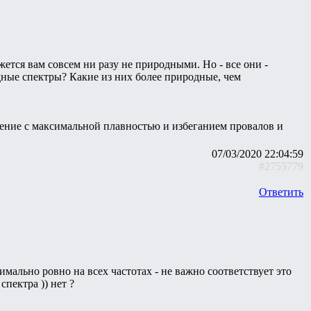
тся вам совсем ни разу не природными. Но - все они -
дные спектры? Какие из них более природные, чем
менение с максимальной плавностью и избеганием провалов и
07/03/2020 22:04:59
#2755779
Ответить
симально ровно на всех частотах - не важно соответствует это
пектра )) нет ?