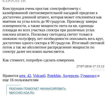
Конструкция очень простая: спектрофотометр с
калиброванной светоизмерительной насадкой приделан к
достаточно длинной штанге, которая может отклоняться как
маятник на углы влоть до 90 градусов. Произведу замеры
освещенности, а также мощности света на кв. единицы
площади во всех участках спектра при различных углах
наклона штанги. Поскольку светодиод светит только в
нижнюю полусферу, нет необходимости описывать весь круг,
достаточно одного сектора в 90 градусов. Итоговый световой
поток а так же абсолютное распределение мощности по
спектру далее несложно вычисляется.
Как стемнеет, попробую сделать измерения.
27/07/2016 17:15:12
#2255173
Нравится
serg_42
,
Volcan0
,
Potekhin
,
Андерсен
,
Гуманоид
и
еще
16 пользователям