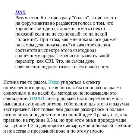
DNK
Разумеется. Я не про траву "болею", а про то, что
на форуме активно раздаются голоса о том, что
хорошие светодиоды должны иметь спектр
похожий если не на солнечный, то на некий
"плоский". При этом, как мне показалось (может
на самом деле показалось?) в качестве оценки
соответствия спектра этого светодиода
солнечному предлагается использовать такой
параметр, как CRI. Что, на самом деле,
совершенно недопустимо - о чём и мой спич.
Истина где-то рядом.
Имхо
упираться в спектр
определенного диода не верно как бы он не «совпадал» с
солнечным и по какой бы методике не показывали это
совпадение.
ИМХО
спектр должен быть переменным для
имитации суточных ритмов, собственно для этого и задумал
эксперимент. Вот только чем дальше разбираюсь и больше
читаю вижу и недостатки в основной идее. Трава у нас, как
правило, на глубине 0,5 м, но при этом она в природе чаще
на глубине 1-2, а для морских аквариумов и большей глубине
и не всегда в прозрачной воде и по этому нужно