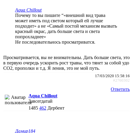
Aqua Chillout
Почему то вы пишите “«внешний вид трава
может иметь под светом который ей лучше
подходит» а не «Самый постой механизм вызвать
красный окрас, дать больше света и света
попрохладнее»
Не последовательнось просматриватся.
Просматривается, вы не внимательны. Дать больше света, это
в первую очередь ускорить рост травы, что тянет за собой удо
СО2, прополки и т.д. Я ленив, это не мой путь.
17/03/2020 15:58:16
#2760302
Ответить
Aqua Chillout
Завсегдатай
1485
462
Дербент
Дамир184