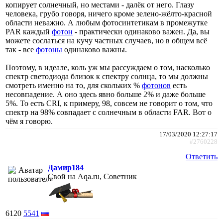
копирует солнечный, но местами - далёк от него. Глазу
человека, грубо говоря, ничего кроме зелено-жёлто-красной
области неважно. А любым фотосинтетикам в промежутке
PAR каждый
фотон
- практически одинаково важен. Да, вы
можете сослаться на кучу частных случаев, но в общем всё
так - все
фотоны
одинаково важны.
Поэтому, в идеале, коль уж мы рассуждаем о том, насколько
спектр светодиода близок к спектру солнца, то мы должны
смотреть именно на то, для скольких %
фотонов
есть
несовпадение. А оно здесь явно больше 2% и даже больше
5%. То есть CRI, к примеру, 98, совсем не говорит о том, что
спектр на 98% совпадает с солнечным в области FAR. Вот о
чём я говорю.
17/03/2020 12:27:17
#2760228
Ответить
Дамир184
Свой на Aqa.ru, Советник
6120
5541