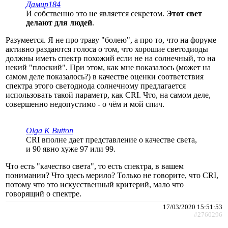
Дамир184
И собственно это не является секретом.
Этот свет
делают для людей
.
Разумеется. Я не про траву "болею", а про то, что на форуме
активно раздаются голоса о том, что хорошие светодиоды
должны иметь спектр похожий если не на солнечный, то на
некий "плоский". При этом, как мне показалось (может на
самом деле показалось?) в качестве оценки соответствия
спектра этого светодиода солнечному предлагается
использовать такой параметр, как CRI. Что, на самом деле,
совершенно недопустимо - о чём и мой спич.
Olga K Button
CRI вполне дает представление о качестве света,
и 90 явно хуже 97 или 99.
Что есть "качество света", то есть спектра, в вашем
понимании? Что здесь мерило? Только не говорите, что CRI,
потому что это искусственный критерий, мало что
говорящий о спектре.
17/03/2020 15:51:53
#2760296