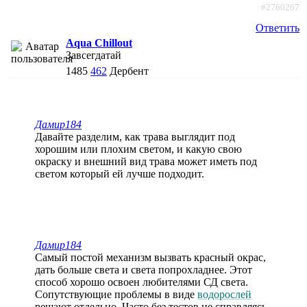
#2760267
Ответить
Aqua Chillout
Завсегдатай
1485
462
Дербент
Дамир184
Давайте разделим, как трава выглядит под
хорошим или плохим светом, и какую свою
окраску и внешний вид трава может иметь под
светом который ей лучше подходит.
Дамир184
Самый постой механизм вызвать красный окрас,
дать больше света и света попрохладнее. Этот
способ хорошо освоен любителями СД света.
Сопутствующие проблемы в виде
водорослей
решают отдельно. Часто без тестов не справляясь.