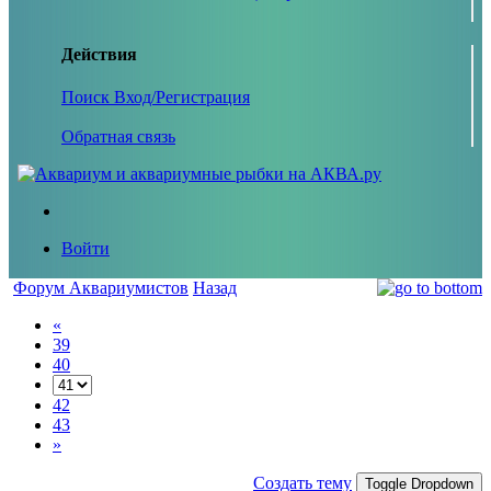
Действия
Поиск
Вход/Регистрация
Обратная связь
Войти
Форум Аквариумистов
Назад
«
39
40
42
43
»
Создать тему
Toggle Dropdown