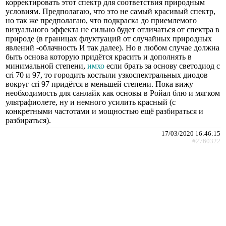
корректировать этот спектр для соответствия природным
условиям. Предполагаю, что это не самый красивый спектр,
но так же предполагаю, что подкраска до приемлемого
визуального эффекта не сильно будет отличаться от спектра в
природе (в границах флуктуаций от случайных природных
явлений -облачность И так далее). Но в любом случае должна
быть основа которую придётся красить и дополнять в
минимальной степени,
имхо
если брать за основу светодиод с
cri 70 и 97, то городить костыли узкоспектральных диодов
вокруг cri 97 придётся в меньшей степени. Пока вижу
необходимость для санлайк как основы в Ройал блю и мягком
ультрафиолете, ну и немного усилить красный (с
конкретными частотами и мощностью ещё разбираться и
разбираться).
17/03/2020 16:46:15
#2760322