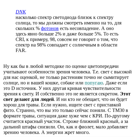
DNK
насколько спектр светодиода близок к спектру
солнца, то мы должны смотреть именно на то, для
скольких %
фотонов
есть несовпадение. А оно
здесь явно больше 2% и даже больше 5%. То есть
CRI, к примеру, 98, совсем не говорит о том, что
спектр на 98% совпадает с солнечным в области
FAR.
Ну как бы в любой методике по оценке цветопередачи
учитывают особенности зрения человека. Т.е. свет с высокой
для нас оценкой, не только растениям точно не сымитирует
солнце, но и вашей кошке, собаке или
попугаю
. Даже если
это D источник. У них другая кривая чувствительности
зрения к свету. И собственно это не является секретом.
Этот
свет делают для людей
. И ни кто не обещает, что он будет
хорош для травы. Если нужно, ищите свет с приставкой
фито. Странно, что вы это только сейчас поняли. С ТМ30 в
формате травы, ситуация даже хуже чем с КРИ. По-другому
считается красный участок. Строже ближний красный, а за
дальний штафы снизили. Он, как и фиолет, мало добавляет
зрению человека. А энергии жрет много.