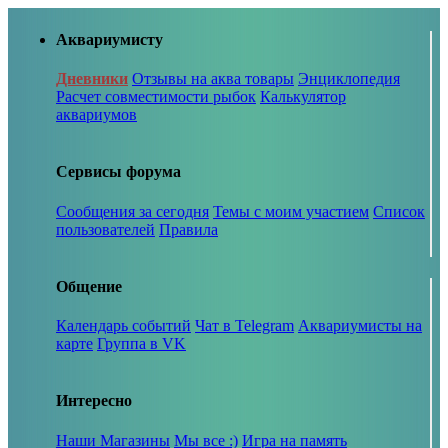
Аквариумисту
Дневники
Отзывы на аква товары
Энциклопедия
Расчет совместимости рыбок
Калькулятор
аквариумов
Сервисы форума
Сообщения за сегодня
Темы с моим участием
Список
пользователей
Правила
Общение
Календарь событий
Чат в Telegram
Аквариумисты на
карте
Группа в VK
Интересно
Наши Магазины
Мы все :)
Игра на память