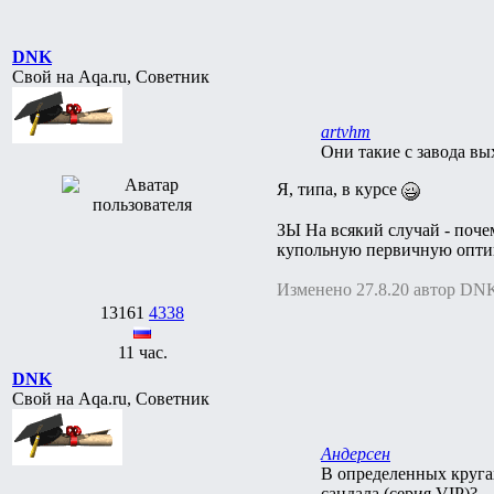
DNK
Свой на Aqa.ru, Советник
artvhm
Они такие с завода вы
Я, типа, в курсе
ЗЫ На всякий случай - поче
купольную первичную оптику.
Изменено 27.8.20 автор DN
13161
4338
11 час.
DNK
Свой на Aqa.ru, Советник
Андерсен
В определенных кругах
сандала (серия VIP)?