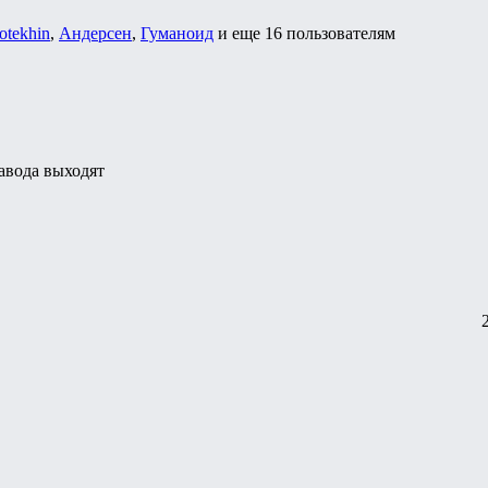
otekhin
,
Андерсен
,
Гуманоид
и еще
16 пользователям
завода выходят