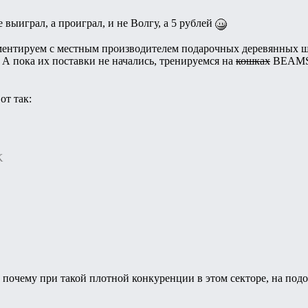
е выиграл, а проиграл, и не Волгу, а 5 рублей
ментируем с местным производителем подарочных деревянных ш
А пока их поставки не начались, тренируемся на
кошках
BEAMS-1
от так:
K
, почему при такой плотной конкуренции в этом секторе, на по