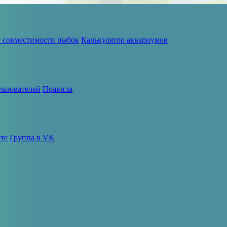
т совместимости рыбок
Калькулятор аквариумов
льзователей
Правила
те
Группа в VK