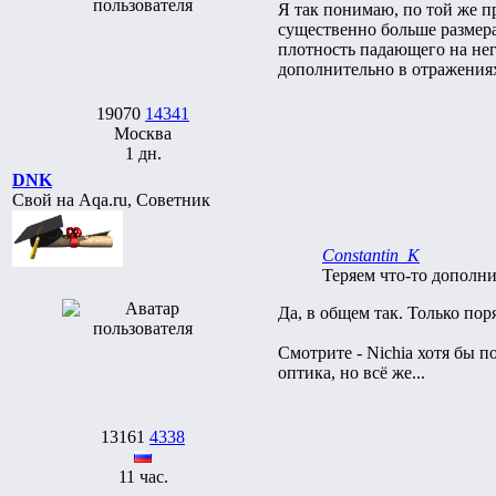
Я так понимаю, по той же п
существенно больше размер
плотность падающего на нег
дополнительно в отражения
19070
14341
Москва
1 дн.
DNK
Свой на Aqa.ru, Советник
Constantin_K
Теряем что-то дополн
Да, в общем так. Только пор
Смотрите - Nichia хотя бы п
оптика, но всё же...
13161
4338
11 час.