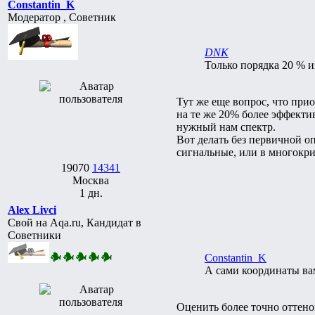
Constantin_K
Модератор , Советник
DNK
Только порядка 20 % и
Тут же еще вопрос, что при
на те же 20% более эффекти
нужный нам спектр.
Вот делать без первичной о
сигнальные, или в многокр
19070
14341
Москва
1 дн.
Alex Livci
Свой на Aqa.ru, Кандидат в
Советники
Constantin_K
А сами координаты ва
Оценить более точно оттено