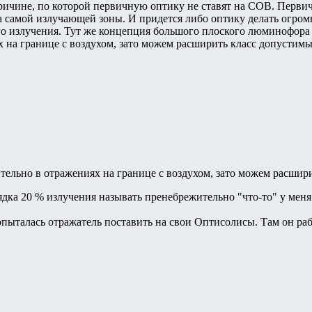
ричине, по которой первичную оптику не ставят на COB. Первична
а самой излучающей зоны. И придется либо оптику делать огро
о излучения. Тут же концепция большого плоского люминофора с
х на границе с воздухом, зато можем расширить класс допусти
ительно в отражениях на границе с воздухом, зато можем расши
ядка 20 % излучения называть пренебрежительно "что-то" у меня
опыталась отражатель поставить на свои Оптисолисы. Там он раб