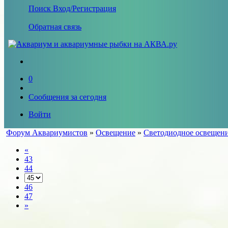
Поиск
Вход/Регистрация
Обратная связь
0
Сообщения за сегодня
Войти
Форум Аквариумистов
»
Освещение
»
Светодиодное освещен
«
43
44
46
47
»