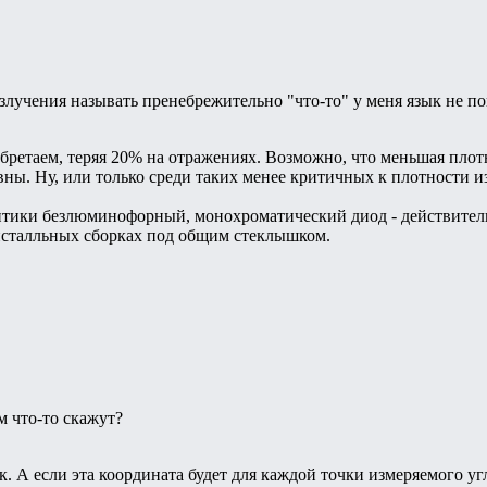
злучения называть пренебрежительно "что-то" у меня язык не по
обретаем, теряя 20% на отражениях. Возможно, что меньшая пло
вны. Ну, или только среди таких менее критичных к плотности 
птики безлюминофорный, монохроматический диод - действительно
исталльных сборках под общим стеклышком.
м что-то скажут?
к. А если эта координата будет для каждой точки измеряемого уг