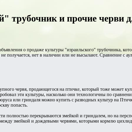
" трубочник и прочие черви д
объявления о продаже культуры "израильского" трубочника, кот
 не получается, нет в наличии или не высылают. Сравнение с ау
упного червя, продающегося на птичке, который тоже может кул
пробовал эти культуры, насколько они технологичны по сравнен
оруса или гриндаля можно купить с разводных культур на Птичк
скву попасть.
ти полностью перекрываются змейкой и гриндалем, но на перспе
 между змейкой и дождевыми червями, которыми кормлю цихлид