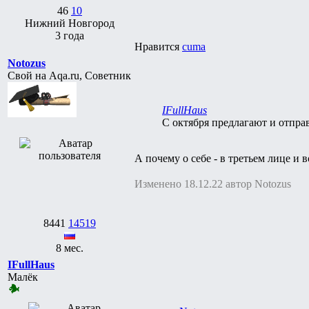
46
10
Нижний Новгород
3 года
Нравится
cuma
Notozus
Свой на Aqa.ru, Советник
IFullHaus
С октября предлагают и отправ
А почему о себе - в третьем лице и
Изменено 18.12.22 автор Notozus
8441
14519
8 мес.
IFullHaus
Малёк