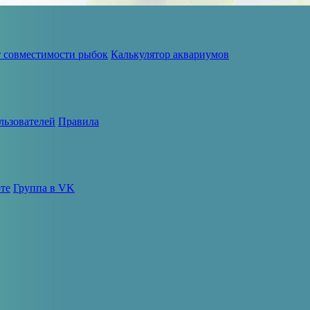
т совместимости рыбок
Калькулятор аквариумов
льзователей
Правила
те
Группа в VK