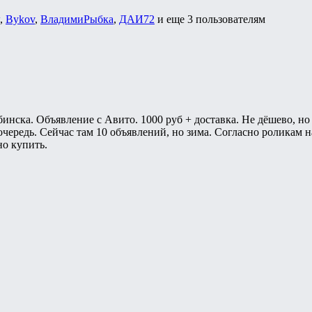
,
Bykov
,
ВладимиРыбка
,
ДАИ72
и еще
3 пользователям
бинска. Объявление с Авито. 1000 руб + доставка. Не дёшево, но 
 очередь. Сейчас там 10 объявлений, но зима. Согласно роликам
о купить.