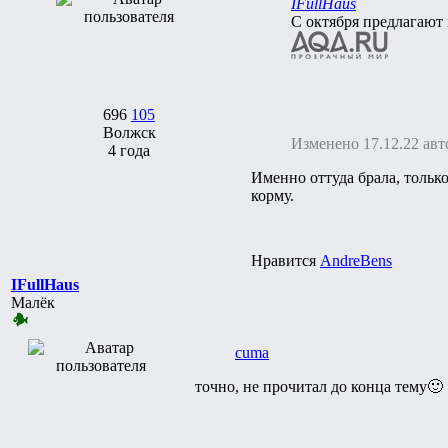
IFullHaus
С октября предлагают 
696
105
Волжск
Изменено 17.12.22 авт
4 года
Именно оттуда брала, тольк
корму.
Нравится
AndreBens
IFullHaus
Малёк
cuma
точно, не прочитал до конца тему🙂