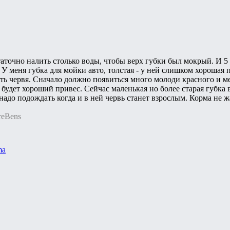
таточно налить столько воды, чтобы верх губки был мокрый. И 5
У меня губка для мойки авто, толстая - у ней слишком хорошая 
ть червя. Сначало должно появиться много молоди красного и ме
а будет хороший привес. Сейчас маленькая но более старая губка 
надо подождать когда и в ней червь станет взрослым. Корма не 
reBens
ma