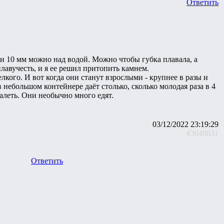
Ответить
 и 10 мм можно над водой. Можно чтобы губка плавала, а
плавучесть, и я ее решил притопить камнем.
лкого. И вот когда они станут взрослыми - крупнее в разы и
в небольшом контейнере даёт столько, сколько молодая раза в 4
жалеть. Они необычно много едят.
03/12/2022 23:19:29
#3049831
Ответить