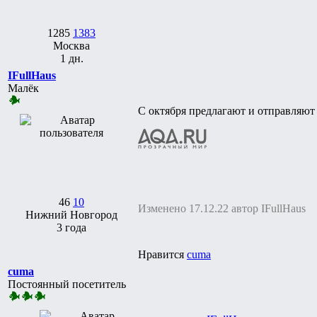
1285
1383
Москва
1 дн.
IFullHaus
Малёк
С октября предлагают и отправляют 
46
10
Изменено 17.12.22 автор IFullHaus
Нижний Новгород
3 года
Нравится
cuma
cuma
Постоянный посетитель