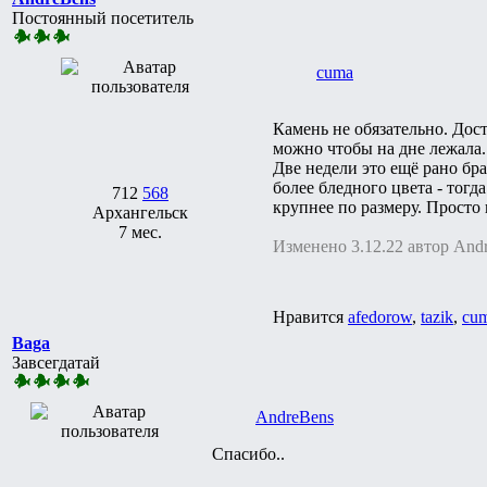
Постоянный посетитель
cuma
Камень не обязательно. Дос
можно чтобы на дне лежала. 
Две недели это ещё рано бра
более бледного цвета - тогд
712
568
крупнее по размеру. Просто 
Архангельск
7 мес.
Изменено 3.12.22 автор And
Нравится
afedorow
,
tazik
,
cu
Baga
Завсегдатай
AndreBens
Спасибо..