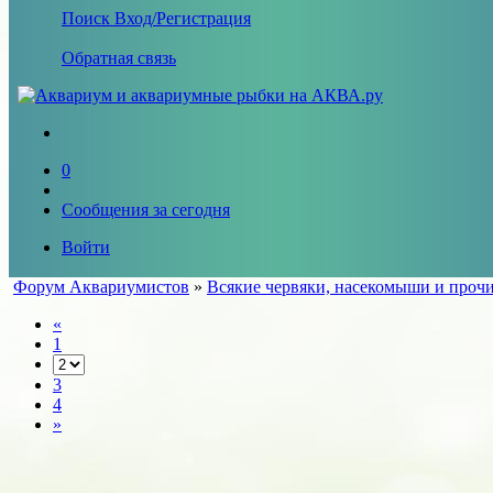
Поиск
Вход/Регистрация
Обратная связь
0
Сообщения за сегодня
Войти
Форум Аквариумистов
»
Всякие червяки, насекомыши и проч
«
1
3
4
»