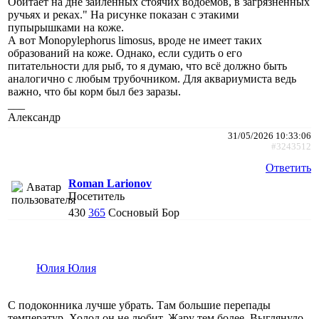
Обитает на дне заиленных стоячих водоёмов, в загрязнённых
ручьях и реках." На рисунке показан с этакими
пупырышками на коже.
А вот Monopylephorus limosus, вроде не имеет таких
образований на коже. Однако, если судить о его
питательности для рыб, то я думаю, что всё должно быть
аналогично с любым трубочником. Для аквариумиста ведь
важно, что бы корм был без заразы.
___
Александр
31/05/2026 10:33:06
#3243512
Ответить
Roman Larionov
Посетитель
430
365
Сосновый Бор
Юлия Юлия
С подоконника лучше убрать. Там большие перепады
температур. Холод он не любит. Жару тем более. Выглянуло