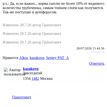
p.s.: Да, если важно... корма сыплю не более 10% от видимого
количества трубочника, самым тонким слоем как получается.
Ток-же поступаю и аулофорусом.
Изменено 20.7.26 автор Гранатович
Изменено 20.7.26 автор Гранатович
Изменено 20.7.26 автор Гранатович
20/07/2026 15:44:56
#3246234
Нравится
Alkor
,
kazakovp
,
Sergey PAT_A
Ответить
kazakovp
Завсегдатай
1354
1482
Москва
Гранатович