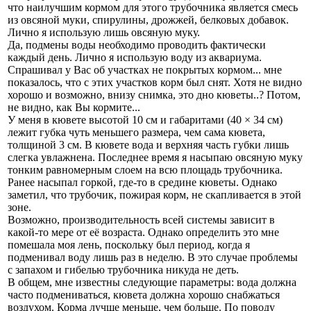
что наилучшим кормом для этого трубочника является смесь
из овсяной муки, спирулины, дрожжей, белковых добавок.
Лично я использую лишь овсяную муку.
Да, подмены воды необходимо проводить фактически
каждый день. Лично я использую воду из аквариума.
Спрашивал у Вас об участках не покрытых кормом... мне
показалось, что с этих участков корм был снят. Хотя не видно
хорошо и возможно, внизу снимка, это дно кюветы..? Потом,
не видно, как Вы кормите...
У меня в кювете высотой 10 см и габаритами (40 × 34 см)
лежит губка чуть меньшего размера, чем сама кювета,
толщиной 3 см. В кювете вода и верхняя часть губки лишь
слегка увлажнена. Последнее время я насыпаю овсяную муку
тонким равномерным слоем на всю площадь трубочника.
Ранее насыпал горкой, где-то в средине кюветы. Однако
заметил, что трубочик, пожирая корм, не скапливается в этой
зоне.
Возможно, производительность всей системы зависит в
какой-то мере от её возраста. Однако определить это мне
помешала моя лень, поскольку был период, когда я
подменивал воду лишь раз в неделю. В это случае проблемы
с запахом и гибелью трубочника никуда не деть.
В общем, мне известны следующие параметры: вода должна
часто подмениваться, кювета должна хорошо снабжаться
воздухом. Корма лучше меньше, чем больше. По поводу