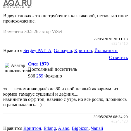
В двух словах - это не трубочник как таковой, несколько иное
происхождение.
Изменено 30.5.26 автор ViSet
29/05/2026 20:11:13
#3243410
Нравится
Sergey PAT_A
,
Gamayun
,
Криптон
,
Йошкинкот
Ответить
Олег 1970
Постоянный посетитель
986
259
Фрязино
эх......вспоминаю далёкие 80 и свой первый аквариум. из
кормов гамарус сушеный и дафния.....
извините за офф топ, навеяло с утра. но всё росло, плодилось
и размножалось. =)
30/05/2026 08:34:20
#3243428
Нравится
Криптон
,
Erlang
,
Alano
,
Bigbizon
,
Чапай