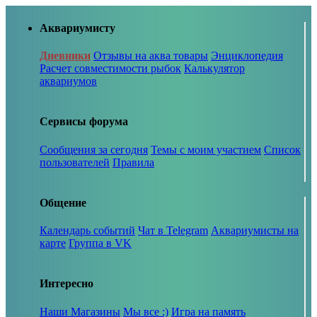
Аквариумисту
Дневники
Отзывы на аква товары
Энциклопедия
Расчет совместимости рыбок
Калькулятор
аквариумов
Сервисы форума
Сообщения за сегодня
Темы с моим участием
Список
пользователей
Правила
Общение
Календарь событий
Чат в Telegram
Аквариумисты на
карте
Группа в VK
Интересно
Наши Магазины
Мы все :)
Игра на память