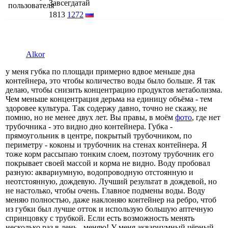
Завсегдатай
1813
1272
Alkor
у меня губка по площади примерно вдвое меньше дна
контейнера, это чтобы количество воды было больше. Я так
делаю, чтобы снизить концентрацию продуктов метаболизма.
Чем меньше концентрация дерьма на единицу объёма - тем
здоровее культура. Так содержу давно, точно не скажу, не
помню, но не менее двух лет. Вы правы, в моём
фото
, где нет
трубочника - это видно дно контейнера. Губка -
прямоугольник в центре, покрытый трубочником, по
периметру - коконы и трубочник на стенах контейнера. Я
тоже корм рассыпаю тонким слоем, поэтому трубочник его
покрывает своей массой и корма не видно. Воду пробовал
разную: аквариумную, водопроводную отстоянную и
неотстоянную, дождевую. Лучший результат в дождевой, но
не настолько, чтобы очень. Главное подмены воды. Воду
меняю полностью, даже наклоняю контейнер на ребро, чтоб
из губки был лучше отток и использую большую аптечную
спринцовку с трубкой. Если есть возможность менять
несколько раз в день - меняю! У меня аквариумный чёрный,