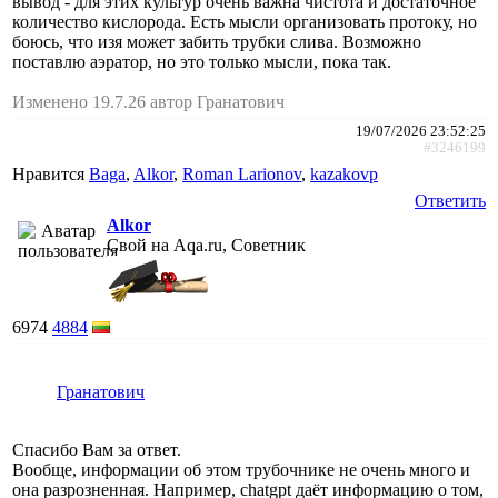
вывод - для этих культур очень важна чистота и достаточное
количество кислорода. Есть мысли организовать протоку, но
боюсь, что изя может забить трубки слива. Возможно
поставлю аэратор, но это только мысли, пока так.
Изменено 19.7.26 автор Гранатович
19/07/2026 23:52:25
#3246199
Нравится
Baga
,
Alkor
,
Roman Larionov
,
kazakovp
Ответить
Alkor
Свой на Aqa.ru, Советник
6974
4884
Гранатович
Спасибо Вам за ответ.
Вообще, информации об этом трубочнике не очень много и
она разрозненная. Например, chatgpt даёт информацию о том,