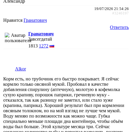
Александр
19/07/2026 21:54:26
#3246197
Нравится
Гранатович
Ответить
Гранатович
Завсегдатай
1813
1272
Alkor
Корм есть, но трубочник его быстро покрывает. Я сейчас
кормлю только овсяной мукой. Пробовал в качестве
добавления спирулину (аптечную), молотую в кофемолка
сухую крапиву, порошок паприки, гречневую муку -
отказался, так как разницу не заметил, или стало хуже
(крапива, паприка). Хороший результат был при кормлении
овсяным толокном, но на мой взгляд не лучше чем мукой.
Воду меняю по возможности как можно чаще. Губка
специально меньше площади дна контейнера, чтобы объём
воды был больше. Этой культуре месяца три. Сейчас
сокращаю количество рыбы и перестал разводить, поэтому