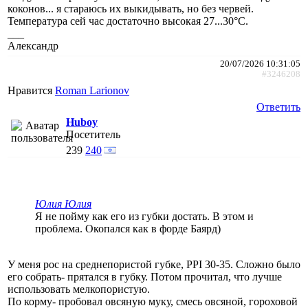
коконов... я стараюсь их выкидывать, но без червей.
Температура сей час достаточно высокая 27...30°C.
___
Александр
20/07/2026 10:31:05
#3246208
Нравится
Roman Larionov
Ответить
Huboy
Посетитель
239
240
Юлия Юлия
Я не пойму как его из губки достать. В этом и
проблема. Окопался как в форде Баярд)
У меня рос на среднепористой губке, PPI 30-35. Сложно было
его собрать- прятался в губку. Потом прочитал, что лучше
использовать мелкопористую.
По корму- пробовал овсяную муку, смесь овсяной, гороховой