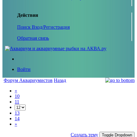
Действия
Поиск
Вход/Регистрация
Обратная связь
Войти
Форум Аквариумистов
Назад
«
10
11
13
14
»
Создать тему
Toggle Dropdown