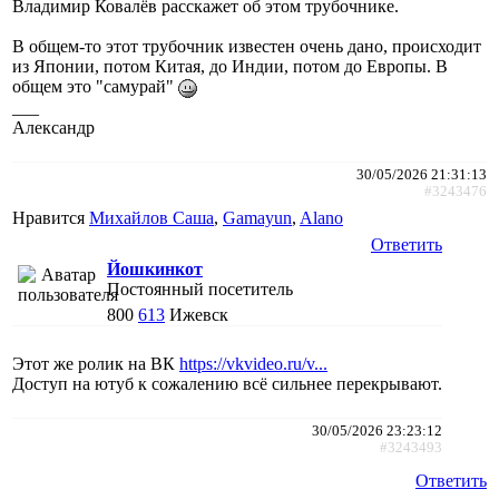
Владимир Ковалёв расскажет об этом трубочнике.
В общем-то этот трубочник известен очень дано, происходит
из Японии, потом Китая, до Индии, потом до Европы. В
общем это "самурай"
___
Александр
30/05/2026 21:31:13
#3243476
Нравится
Михайлов Саша
,
Gamayun
,
Alano
Ответить
Йошкинкот
Постоянный посетитель
800
613
Ижевск
Этот же ролик на ВК
https://vkvideo.ru/v...
Доступ на ютуб к сожалению всё сильнее перекрывают.
30/05/2026 23:23:12
#3243493
Ответить