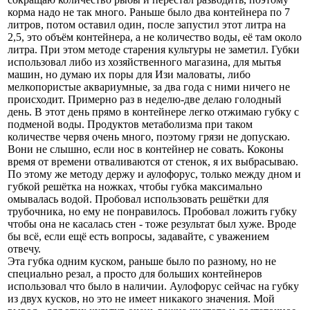
корма надо не так много. Раньше было два контейнера по 7
литров, потом оставил один, после запустил этот литра на
2,5, это объём контейнера, а не количество воды, её там около
литра. При этом методе старения культуры не заметил. Губки
использовал либо из хозяйственного магазина, для мытья
машин, но думаю их поры для Изи маловаты, либо
мелкопористые аквариумные, за два года с ними ничего не
происходит. Примерно раз в неделю-две делаю голодный
день. В этот день прямо в контейнере легко отжимаю губку с
подменой воды. Продуктов метаболизма при таком
количестве червя очень много, поэтому грязи не допускаю.
Вони не слышно, если нос в контейнер не совать. Коконы
время от времени отваливаются от стенок, я их выбрасываю.
По этому же методу держу и аулофорус, только между дном и
губкой решётка на ножках, чтобы губка максимально
омывалась водой. Пробовал использовать решётки для
трубочника, но ему не понравилось. Пробовал ложить губку
чтобы она не касалась стен - тоже результат был хуже. Вроде
бы всё, если ещё есть вопросы, задавайте, с уважением
отвечу.
Эта губка одним куском, раньше было по разному, но не
специально резал, а просто для больших контейнеров
использовал что было в наличии. Аулофорус сейчас на губку
из двух кусков, но это не имеет никакого значения. Мой