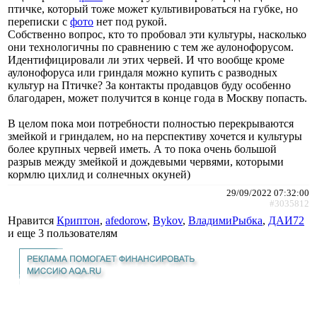
птичке, который тоже может культивироваться на губке, но
переписки с
фото
нет под рукой.
Собственно вопрос, кто то пробовал эти культуры, насколько
они технологичны по сравнению с тем же аулонофорусом.
Идентифицировали ли этих червей. И что вообще кроме
аулонофоруса или гриндаля можно купить с разводных
культур на Птичке? За контакты продавцов буду особенно
благодарен, может получится в конце года в Москву попасть.
В целом пока мои потребности полностью перекрываются
змейкой и гриндалем, но на перспективу хочется и культуры
более крупных червей иметь. А то пока очень большой
разрыв между змейкой и дождевыми червями, которыми
кормлю цихлид и солнечных окуней)
29/09/2022 07:32:00
#3035812
Нравится
Криптон
,
afedorow
,
Bykov
,
ВладимиРыбка
,
ДАИ72
и еще
3 пользователям