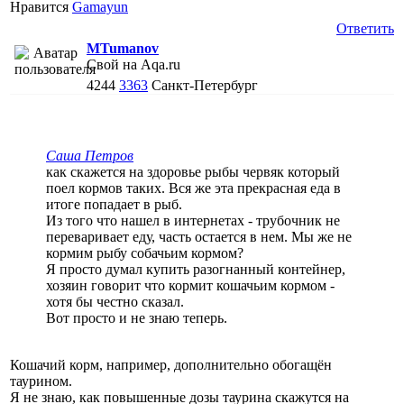
Нравится
Gamayun
Ответить
MTumanov
Свой на Aqa.ru
4244
3363
Санкт-Петербург
Саша Петров
как скажется на здоровье рыбы червяк который
поел кормов таких. Вся же эта прекрасная еда в
итоге попадает в рыб.
Из того что нашел в интернетах - трубочник не
переваривает еду, часть остается в нем. Мы же не
кормим рыбу собачьим кормом?
Я просто думал купить разогнанный контейнер,
хозяин говорит что кормит кошачьим кормом -
хотя бы честно сказал.
Вот просто и не знаю теперь.
Кошачий корм, например, дополнительно обогащён
таурином.
Я не знаю, как повышенные дозы таурина скажутся на