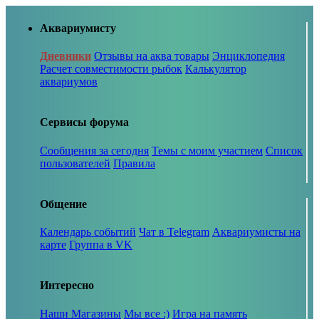
Аквариумисту
Дневники
Отзывы на аква товары
Энциклопедия
Расчет совместимости рыбок
Калькулятор
аквариумов
Сервисы форума
Сообщения за сегодня
Темы с моим участием
Список
пользователей
Правила
Общение
Календарь событий
Чат в Telegram
Аквариумисты на
карте
Группа в VK
Интересно
Наши Магазины
Мы все :)
Игра на память