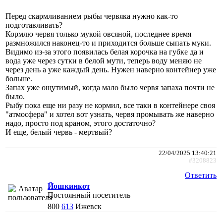
Перед скармливанием рыбы червяка нужно как-то
подготавливать?
Кормлю червя только мукой овсяной, последнее время
размножился наконец-то и приходится больше сыпать муки.
Видимо из-за этого появилась белая корочка на губке да и
вода уже через сутки в белой мути, теперь воду меняю не
через день а уже каждый день. Нужен наверно контейнер уже
больше.
Запах уже ощутимый, когда мало было червя запаха почти не
было.
Рыбу пока еще ни разу не кормил, все таки в контейнере своя
"атмосфера" и хотел вот узнать, червя промывать же наверно
надо, просто под краном, этого достаточно?
И еще, белый червь - мертвый?
22/04/2025 13:40:21
#3208823
Ответить
Йошкинкот
Постоянный посетитель
800
613
Ижевск