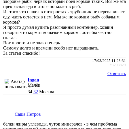
здоровье рыбы червяк который поел кормов таких. Вся же эта
прекрасная еда в итоге попадает в рыб.
Из того что нашел в интернетах - трубочник не переваривает
еду, часть остается в нем. Мы же не кормим рыбу собачьим
кормом?
Я просто думал купить разогнанный контейнер, хозяин
говорит что кормит кошачьим кормом - хотя бы честно
сказал.
Вот просто и не знаю теперь.
Самому долго и времени особо нет выращивать.
За статьи спасибо!
17/03/2025 11:28:31
#3203829
Ответить
Ingan
Малёк
34
32
Москва
Саша Петров
белки жиры углеводы, чуток минералов - в чем проблема