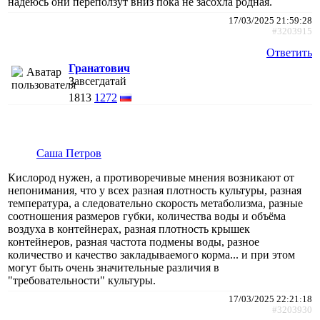
надеюсь они переползут вниз пока не засохла родная.
17/03/2025 21:59:28
#3203915
Ответить
Гранатович
Завсегдатай
1813
1272
Саша Петров
Кислород нужен, а противоречивые мнения возникают от
непонимания, что у всех разная плотность культуры, разная
температура, а следовательно скорость метаболизма, разные
соотношения размеров губки, количества воды и объёма
воздуха в контейнерах, разная плотность крышек
контейнеров, разная частота подмены воды, разное
количество и качество закладываемого корма... и при этом
могут быть очень значительные различия в
"требовательности" культуры.
17/03/2025 22:21:18
#3203930