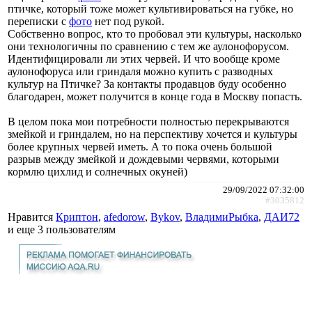
птичке, который тоже может культивироваться на губке, но
переписки с
фото
нет под рукой.
Собственно вопрос, кто то пробовал эти культуры, насколько
они технологичны по сравнению с тем же аулонофорусом.
Идентифицировали ли этих червей. И что вообще кроме
аулонофоруса или гриндаля можно купить с разводных
культур на Птичке? За контакты продавцов буду особенно
благодарен, может получится в конце года в Москву попасть.
В целом пока мои потребности полностью перекрываются
змейкой и гриндалем, но на перспективу хочется и культуры
более крупных червей иметь. А то пока очень большой
разрыв между змейкой и дождевыми червями, которыми
кормлю цихлид и солнечных окуней)
29/09/2022 07:32:00
#3035812
Нравится
Криптон
,
afedorow
,
Bykov
,
ВладимиРыбка
,
ДАИ72
и еще
3 пользователям