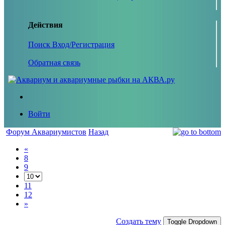
Действия
Поиск
Вход/Регистрация
Обратная связь
Войти
Форум Аквариумистов
Назад
«
8
9
11
12
»
Создать тему
Toggle Dropdown