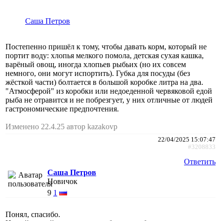
Саша Петров
Постепенно пришёл к тому, чтобы давать корм, который не
портит воду: хлопья мелкого помола, детская сухая кашка,
варёный овощ, иногда хлопьев рыбьих (но их совсем
немного, они могут испортить). Губка для посуды (без
жёсткой части) болтается в большой коробке литра на два.
"Атмосферой" из коробки или недоеденной червяковой едой
рыба не отравится и не побрезгует, у них отличные от людей
гастрономические предпочтения.
Изменено 22.4.25 автор kazakovp
22/04/2025 15:07:47
#3208833
Ответить
Саша Петров
Новичок
9
1
Понял, спасибо.