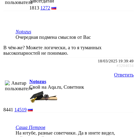
Завсегдатай
1813
1272
Notozus
Очередная подмена смыслов от Вас
В чём-же? Можете логически, а то я туманных
высокопарностей не понимаю.
18/03/2025 19:39:49
#3204034
Ответить
Notozus
Свой на Aqa.ru, Советник
8441
14519
Саша Петров
На ютубе, разные советчики. Да в инете видел,