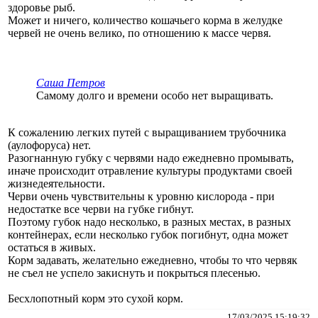
здоровье рыб.
Может и ничего, количество кошачьего корма в желудке
червей не очень велико, по отношению к массе червя.
Саша Петров
Самому долго и времени особо нет выращивать.
К сожалению легких путей с выращиванием трубочника
(аулофоруса) нет.
Разогнанную губку с червями надо ежедневно промывать,
иначе происходит отравление культуры продуктами своей
жизнедеятельности.
Черви очень чувствительны к уровню кислорода - при
недостатке все черви на губке гибнут.
Поэтому губок надо несколько, в разных местах, в разных
контейнерах, если несколько губок погибнут, одна может
остаться в живых.
Корм задавать, желательно ежедневно, чтобы то что червяк
не съел не успело закиснуть и покрыться плесенью.
Бесхлопотный корм это сухой корм.
17/03/2025 15:19:32