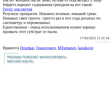
Насчёт волшебства не знаю, но как-то подсмотрел у Jurijs
Jutjajevs вариант содержания гриндаля на вот таком:
Грунт для цветов
Результат прекрасен. Никаких волокон, никакой грязи.
Никаких смен грунта - просто раз в пол года досыпал по
сантиметру и перемешивал.
Единственное - перед использованием нужно хорошо
промыть этот субстрат от пыли.
17/03/2025 15:51:54
#3203870
Нравится
Drumkar
,
Гранатович
,
MTumanov
,
kazakovp