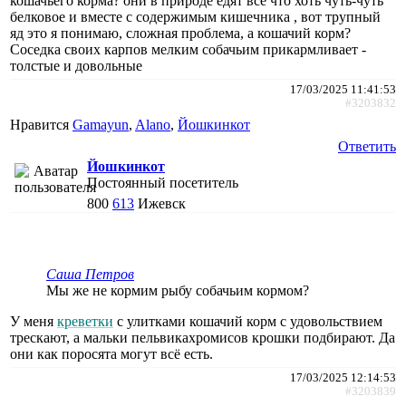
кошачьего корма? они в природе едят все что хоть чуть-чуть
белковое и вместе с содержимым кишечника , вот трупный
яд это я понимаю, сложная проблема, а кошачий корм?
Соседка своих карпов мелким собачьим прикармливает -
толстые и довольные
17/03/2025 11:41:53
#3203832
Нравится
Gamayun
,
Alano
,
Йошкинкот
Ответить
Йошкинкот
Постоянный посетитель
800
613
Ижевск
Саша Петров
Мы же не кормим рыбу собачьим кормом?
У меня
креветки
с улитками кошачий корм с удовольствием
трескают, а мальки пельвикахромисов крошки подбирают. Да
они как поросята могут всё есть.
17/03/2025 12:14:53
#3203839