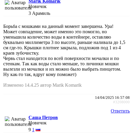
Marik Komarik
Новичок
3
Арамиль
Борьба с мошками на данный момент завершена. Ура!
Может совпадение, может именно это помогло, но
уменьшила количество воды в контейнере, оставляю
буквально миллиметра 3 по высоте, раньше наливала до 1,5
см где-то. Крышки плотнее закрыла, подложив под 1 из 4
краев зубочистку.
Червь стал находится по всей поверхности мочалки и по
стенкам. Так как воды стало меньше, то личинки мошки
вылезли из мочалки и их можно было выбрать пинцетом.
Ну как-то так, вдруг кому поможет)
Изменено 14.4.25 автор Marik Komarik
14/04/2025 16:57:08
#3208000
Ответить
Саша Петров
Новичок
9
1