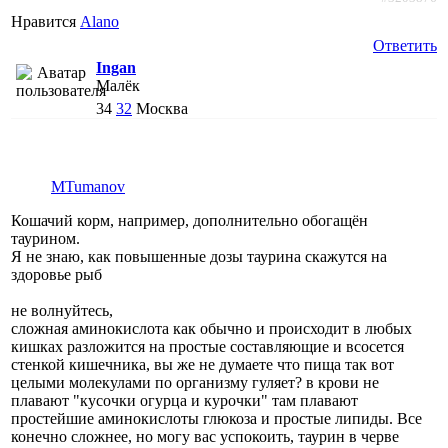
Нравится
Alano
Ответить
Ingan
Малёк
34
32
Москва
MTumanov
Кошачий корм, например, дополнительно обогащён
таурином.
Я не знаю, как повышенные дозы таурина скажутся на
здоровье рыб
не волнуйтесь,
сложная аминокислота как обычно и происходит в любых
кишках разложится на простые составляющие и всосется
стенкой кишечника, вы же не думаете что пища так вот
целыми молекулами по организму гуляет? в крови не
плавают "кусочки огурца и курочки" там плавают
простейшие аминокислоты глюкоза и простые липиды. Все
конечно сложнее, но могу вас успокоить, таурин в черве