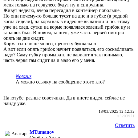
меня только на геркулесе будут ну и спирулина.
Живут неделю, вчера пересадил в контейнер побольше.
Но они почему-то больше тусят на дне и в губке (в родной
когда сидели), на корм как в видео не вылазили и по- этому
уже на след. сутки на корме появлялся зеленый грибок ну и
запашок был. В новом, за ночь, уже часть червей смотрю
опять на дне сидит.
Корма сыплю не много, щепотку буквально.
А вот если опять грибок начнет появляться, его соскабливать
надо? Саму губку промывать не вариант я так понимаю,
часть червя там сидит да и мало его у меня.
Notozus
А можно ссылку на сообщение этого кто?
На ютубе, разные советчики. Да в инете видел, сейчас не
найду уже.
18/03/2025 12:12:32
#3203971
Ответить
MTumanov
Свой на Aqa.ru