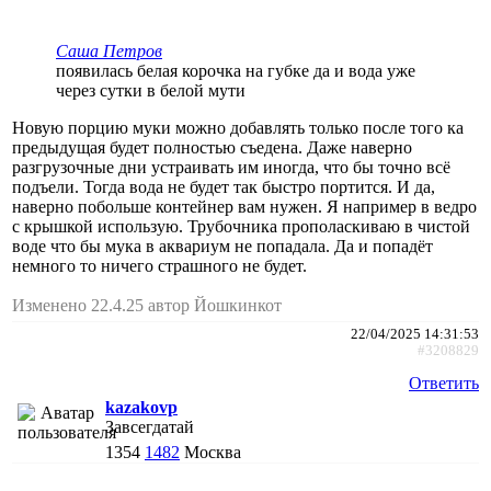
Саша Петров
появилась белая корочка на губке да и вода уже
через сутки в белой мути
Новую порцию муки можно добавлять только после того ка
предыдущая будет полностью съедена. Даже наверно
разгрузочные дни устраивать им иногда, что бы точно всё
подъели. Тогда вода не будет так быстро портится. И да,
наверно побольше контейнер вам нужен. Я например в ведро
с крышкой использую. Трубочника прополаскиваю в чистой
воде что бы мука в аквариум не попадала. Да и попадёт
немного то ничего страшного не будет.
Изменено 22.4.25 автор Йошкинкот
22/04/2025 14:31:53
#3208829
Ответить
kazakovp
Завсегдатай
1354
1482
Москва