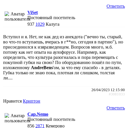
Ответить
ViSet
Постоянный посетитель
937
1029
Калуга
Вступил и я. Нет, не как дед из анекдота ("вечно ты, старый,
во что-то вступаешь, вчерась в г**но, сегодня в партию"), но
присоединился к изяразведенцем. Вопросов много, м.б.
потому как нет опыта на аулофорусе. Например, как
определить, что культура разогналась и пора перемещать с
покупной губки на свою? По оборудованию пошёл по пути,
изложенному
AndreBens
'ом, за что ему спасибо - в деталях.
Губка только не знаю пока, плотная ли слишком, толстая
ли....
26/04/2023 12:15:00
#3081033
Нравится
Криптон
Ответить
Cap.Nemo
Постоянный посетитель
856
2871
Кемерово