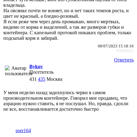
владельца.
На овсянке почти не воняет, но и нет таких темпов роста, и
цвет не красный, а бледно-розовый.
Я если реже чем через день промываю, много мертвых,
видимо от корма и выделений, а так же размеров губки и
контейнера. С капельной протокой никаких проблем, только
подсыпай корм и забирай.
08/07/2023 15:18:16
#3092612
Ответить
Bykov
Посетитель
431
435
Москва
У меня неделю назад задохнулись черви в самом
производительном контейнере. Говорил мне продавец, что
аэрацию нужно ставить, я не послушал. Но, правда, сдохли
не все, восстанавливается достаточно быстро
user164