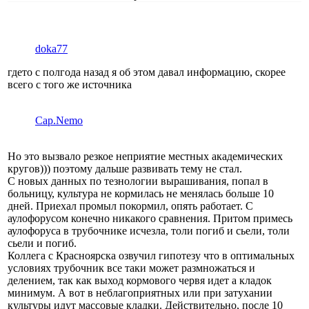
doka77
гдето с полгода назад я об этом давал информацию, скорее
всего с того же источника
Cap.Nemo
Но это вызвало резкое неприятие местных академических
кругов))) поэтому дальше развивать тему не стал.
С новых данных по тезнологии вырашивания, попал в
больницу, культура не кормилась не менялась больше 10
дней. Приехал промыл покормил, опять работает. С
аулофорусом конечно никакого сравнения. Притом примесь
аулофоруса в трубочнике исчезла, толи погиб и сьели, толи
сьели и погиб.
Коллега с Красноярска озвучил гипотезу что в оптимальных
условиях трубочник все таки может размножаться и
делением, так как выход кормового червя идет а кладок
минимум. А вот в неблагоприятных или при затухании
культуры идут массовые кладки. Действительно, после 10