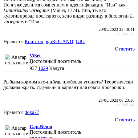
Но я уже делился сомнением в идентификации "Изи" как
Lumbriculus variegatus
(Müller, 1774). Ибо, те, кто
культивировал последнего, ясно видят разницу в биологии
L.
variegatus
и "Изи".
20/05/2023 23:40:41
#3085118
Нравится
Криптон
,
igoROLAND
,
GIO
Ответить
ViSet
Постоянный посетитель
937
1029
Калуга
Рыбьим кормом кто-нибудь пробовал угощать? Теоретически
должны жрать. Идеальный вариант для сбыта просрочки.
21/05/2023 08:23:30
#3085141
Нравится
doka77
Ответить
Cap.Nemo
Постоянный посетитель