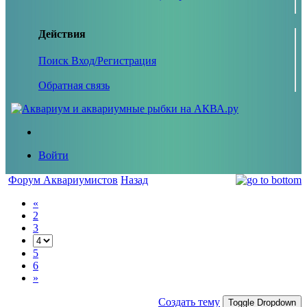
Действия
Поиск
Вход/Регистрация
Обратная связь
Войти
Форум Аквариумистов
Назад
«
2
3
5
6
»
Создать тему
Toggle Dropdown