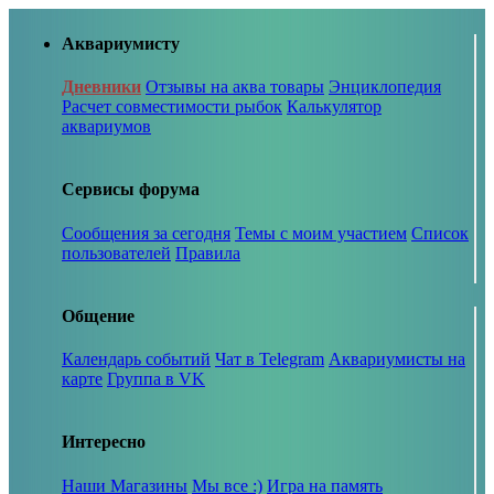
Аквариумисту
Дневники
Отзывы на аква товары
Энциклопедия
Расчет совместимости рыбок
Калькулятор
аквариумов
Сервисы форума
Сообщения за сегодня
Темы с моим участием
Список
пользователей
Правила
Общение
Календарь событий
Чат в Telegram
Аквариумисты на
карте
Группа в VK
Интересно
Наши Магазины
Мы все :)
Игра на память