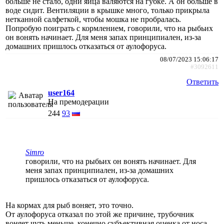
больше не стало, одни яйца валяются на губке. А он больше в
воде сидит. Вентиляции в крышке много, только прикрыла
нетканной салфеткой, чтобы мошка не пробралась.
Попробую поиграть с кормлением, говорили, что на рыбьих
он вонять начинает. Для меня запах принципиален, из-за
домашних пришлось отказаться от аулофоруса.
08/07/2023 15:06:17
#3092611
Ответить
user164
На премодерации
244
93
Simro
говорили, что на рыбьих он вонять начинает. Для
меня запах принципиален, из-за домашних
пришлось отказаться от аулофоруса.
На кормах для рыб воняет, это точно.
От аулофоруса отказал по этой же причине, трубочник
воняет чуть меньше, конечно субъективная оценка от носа