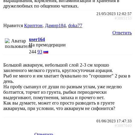
выращивания, кормления, витаминизации и хранения в
дружелюбных по общению чатиках.
21/05/2023 12:02:57
#3085153
Нравится
Криптон
,
Дамир184
,
doka77
Ответить
user164
На премодерации
244
93
Большой аквариум, небольшой слой 2-3 см хорошо
заиленного мелкого грунта, круглосуточная аэрация.
Рыб не много и им хватает буквально по "горошине" 2 раза в
день.
На пробу сыпанул от души по разным углам, уже неделю
болтается, торчит из грунта, рыбки периодически
выдергивают, помутнения, запаха и прочего нет.
Как вы думаете, может его просто разводить в грунте
аквариума, при условии, что аквариум не сифонится?
01/06/2023 17:47:33
#3087040
Ответить