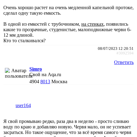
Очень хорошо растет на очень медленной капельной протоке,
сделал одну такую емкость.
В одной из емкостей с трубочником,
на стенках
, появились
какие то прозрачные, студенистые, малоподвижные черви 6-
12 мм длиной.
Кто то сталкивался?
08/07/2023 12:20:51
#3092594
Ответить
Simro
Свой на Aqa.ru
4904
8013
Москва
user164
Я свой промываю редко, раза два в неделю - просто сливаю
воду по краю и добавляю новую. Червя мало, он не успевает
засраться. Но такое ощущение, что за всё время самого червя