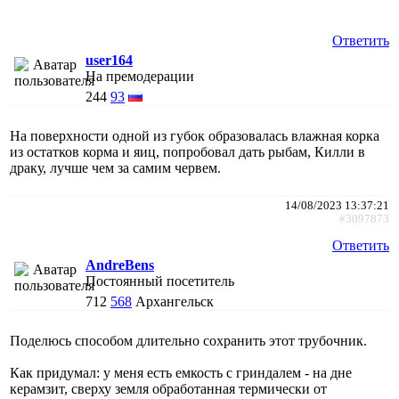
Ответить
user164
На премодерации
244
93
На поверхности одной из губок образовалась влажная корка
из остатков корма и яиц, попробовал дать рыбам, Килли в
драку, лучше чем за самим червем.
14/08/2023 13:37:21
#3097873
Ответить
AndreBens
Постоянный посетитель
712
568
Архангельск
Поделюсь способом длительно сохранить этот трубочник.
Как придумал: у меня есть емкость с гриндалем - на дне
керамзит, сверху земля обработанная термически от