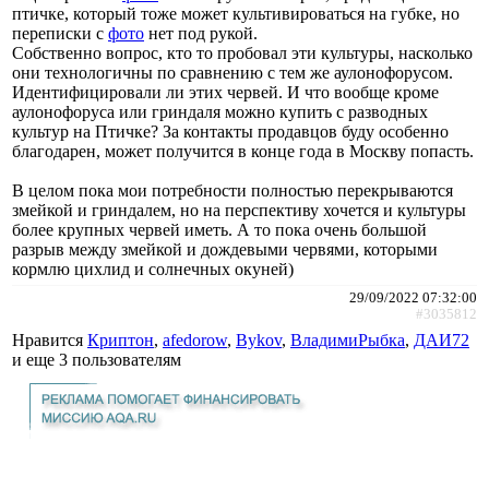
птичке, который тоже может культивироваться на губке, но
переписки с
фото
нет под рукой.
Собственно вопрос, кто то пробовал эти культуры, насколько
они технологичны по сравнению с тем же аулонофорусом.
Идентифицировали ли этих червей. И что вообще кроме
аулонофоруса или гриндаля можно купить с разводных
культур на Птичке? За контакты продавцов буду особенно
благодарен, может получится в конце года в Москву попасть.
В целом пока мои потребности полностью перекрываются
змейкой и гриндалем, но на перспективу хочется и культуры
более крупных червей иметь. А то пока очень большой
разрыв между змейкой и дождевыми червями, которыми
кормлю цихлид и солнечных окуней)
29/09/2022 07:32:00
#3035812
Нравится
Криптон
,
afedorow
,
Bykov
,
ВладимиРыбка
,
ДАИ72
и еще
3 пользователям