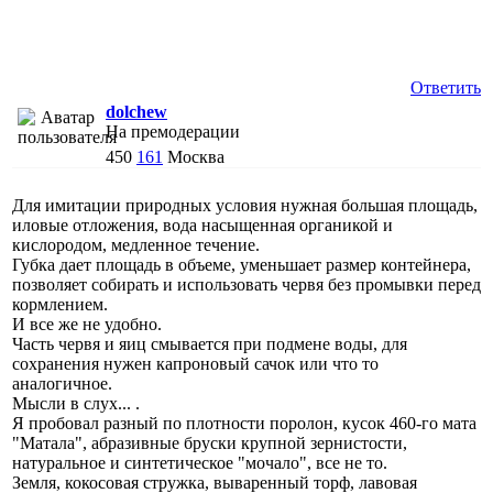
Ответить
dolchew
На премодерации
450
161
Москва
Для имитации природных условия нужная большая площадь,
иловые отложения, вода насыщенная органикой и
кислородом, медленное течение.
Губка дает площадь в объеме, уменьшает размер контейнера,
позволяет собирать и использовать червя без промывки перед
кормлением.
И все же не удобно.
Часть червя и яиц смывается при подмене воды, для
сохранения нужен капроновый сачок или что то
аналогичное.
Мысли в слух... .
Я пробовал разный по плотности поролон, кусок 460-го мата
"Матала", абразивные бруски крупной зернистости,
натуральное и синтетическое "мочало", все не то.
Земля, кокосовая стружка, вываренный торф, лавовая