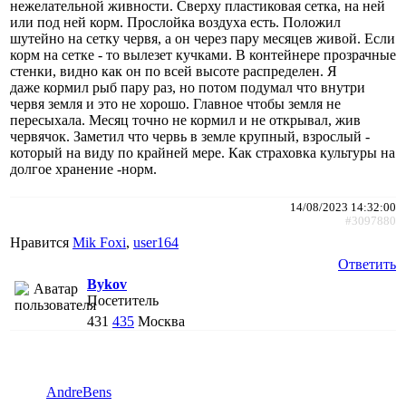
нежелательной живности. Сверху пластиковая сетка, на ней
или под ней корм. Прослойка воздуха есть. Положил
шутейно на сетку червя, а он через пару месяцев живой. Если
корм на сетке - то вылезет кучками. В контейнере прозрачные
стенки, видно как он по всей высоте распределен. Я
даже кормил рыб пару раз, но потом подумал что внутри
червя земля и это не хорошо. Главное чтобы земля не
пересыхала. Месяц точно не кормил и не открывал, жив
червячок. Заметил что червь в земле крупный, взрослый -
который на виду по крайней мере. Как страховка культуры на
долгое хранение -норм.
14/08/2023 14:32:00
#3097880
Нравится
Mik Foxi
,
user164
Ответить
Bykov
Посетитель
431
435
Москва
AndreBens