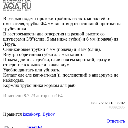
В разрыв подачи протоки тройник из автозапчастей от
омывателя, трубка Ф4 мм вн. отвод от основной протоки на
трубочника.
В гастроемкости два отверстия на разной высоте со
штуцерами 3/8"(слив, 5 мм ниже губки) и 6 мм (подача) из
Леруа.
Силиконовые трубки 4 мм (подача) и 8 мм (слив).
Внутри обрезанная губка для мытья авто.
Подача длинная трубка, слив совсем короткий, сразу в
отверстие в крышке и в аквариум.
Удобно двигать или убирать.
Капает еле еле кап-кап-кап )), последствий в аквариуме не
наблюдаю.
Кормлю трубочника кормом для рыб.
Изменено 8.7.23 автор user164
08/07/2023 18:35:02
#3092635
Нравится
kazakovp
,
Bykov
Ответить
user164