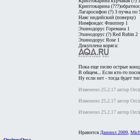
Криптокарина курчавая (?) 
Криптокарина (???)обратнос
Лагаросифон (?) 3 пучка по 
Наяс индийский (поверху)
Нимфоидес Флиппер 1
Эхинодорус Горемана 1
Эхинодорус (?) Red Rubin 2
Эхинодорус Rose 1
Докуплена коряга:
Пока еще пилю острые концы
В общем... Если кто-то посов
Ну если нет - тогда будет т
Изменено 25.2.17 автор Оrci
Изменено 25.2.17 автор Оrci
Изменено 25.2.17 автор Оrci
Нравится
Даниил 2009
,
Mich
ОrcinusОrca