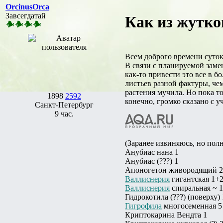
ОrcinusОrca
Завсегдатай
Как из жутко
Всем доброго времени суток
В связи с планируемой заме
как-то привести это все в 
листьев разной фактуры, чем
растения мучила. Но пока т
1898
2592
конечно, громко сказано с у
Санкт-Петербург
9 час.
(Заранее извиняюсь, но пол
Анубиас нана 1
Анубиас (???) 1
Апоногетон живородящий 
Валлиснерия
гигантская 1+
Валлиснерия
спиральная ~ 
Гидрокотила (???) (поверху) 
Гигрофила
многосеменная 5
Криптокарина Вендта 1