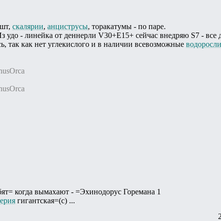
 шт,
скалярии
,
анциструсы
, торакатумы - по паре.
Из удо - линейка от деннерли V30+E15+ сейчас внедряю S7 - все 
ь, так как нет углекислого и в наличии всевозможные
водоросл
nusОrca
nusОrca
бят= когда вымахают - =Эхинодорус Горемана 1
ерия
гигантская=(с) ...