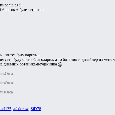
3
пиральная 5
5-6 веток + будет стрижка
, потом буду варить...
етует - буду очень благодарна, а то ботаник и дизайнер из меня ч
ипа дневник ботаника-неудачника
nusОrca
nusОrca
nusОrca
ael135
,
afedorow
,
SiD78