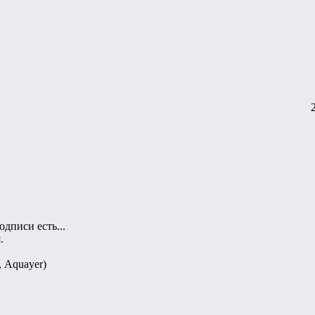
дписи есть...
.
, Aquayer)