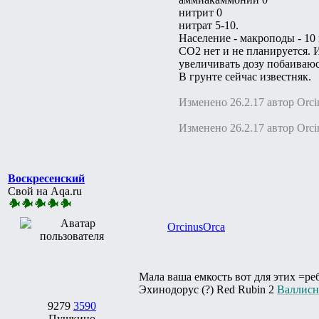
нитрит 0
нитрат 5-10.
Население - макроподы - 10
CO2 нет и не планируется. 
увеличивать дозу побаиваюс
В грунте сейчас известняк.
Изменено 26.2.17 автор Оrci
Изменено 26.2.17 автор Оrci
Воскресенский
Свой на Aqa.ru
ОrcinusОrca
Мала ваша емкость вот для этих =ре
Эхинодорус (?) Red Rubin 2
Валлисн
9279
3590
Пушкино