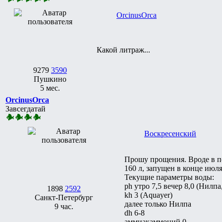
ОrcinusОrca
Какой литраж...
9279
3590
Пушкино
5 мес.
ОrcinusОrca
Завсегдатай
Воскресенский
Прошу прощения. Вроде в по
160 л, запущен в конце июля
Текущие параметры воды:
ph утро 7,5 вечер 8,0 (Нилпа
1898
2592
kh 3 (Aquayer)
Санкт-Петербург
далее только Нилпа
9 час.
dh 6-8
аммиакаммоний 0