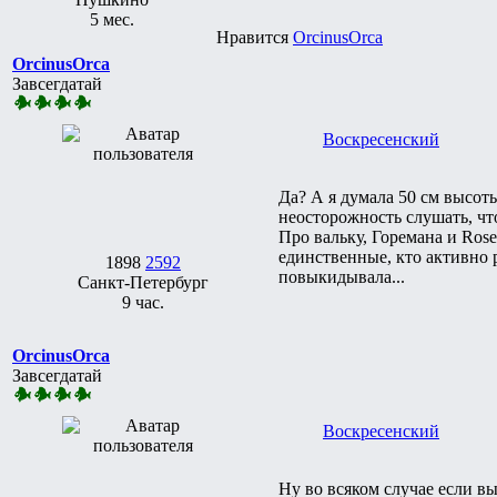
5 мес.
Нравится
ОrcinusОrca
ОrcinusОrca
Завсегдатай
Воскресенский
Да? А я думала 50 см высоты
неосторожность слушать, что
Про вальку, Горемана и Rose
единственные, кто активно р
1898
2592
повыкидывала...
Санкт-Петербург
9 час.
ОrcinusОrca
Завсегдатай
Воскресенский
Ну во всяком случае если вы