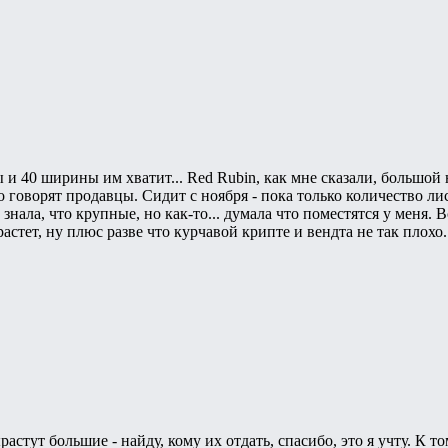
 и 40 ширины им хватит... Red Rubin, как мне сказали, большой н
 говорят продавцы. Сидит с ноября - пока только количество лис
 знала, что крупные, но как-то... думала что поместятся у меня. 
астет, ну плюс разве что курчавой крипте и вендта не так плохо
растут большие - найду, кому их отдать, спасибо, это я учту. К 