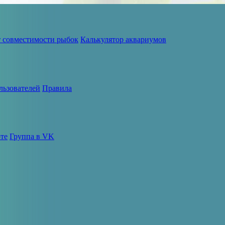
т совместимости рыбок
Калькулятор аквариумов
льзователей
Правила
те
Группа в VK