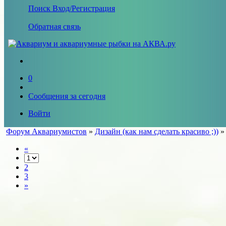
Поиск
Вход/Регистрация
Обратная связь
0
Сообщения за сегодня
Войти
Форум Аквариумистов
»
Дизайн (как нам сделать красиво ;))
«
2
3
»