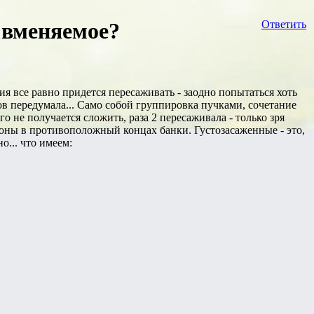
о вменяемое?
Ответить
я все равно придется пересаживать - заодно попытаться хоть
ов передумала... Само собой группировка пучками, сочетание
о не получается сложить, раза 2 пересаживала - только зря
зоны в противоположный концах банки. Густозасаженные - это,
о... что имеем: