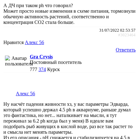
А ДЧ при таком ph что говорил?
Может просто новые изменения в схеме питания, тормознули
обычную активность растений, соответственно и
концентрация СО2 стала больше.
31/07/2022 02:53:57
#3023464
Нравится
Алекс 56
Ответить
Gra Crysis
Постоянный посетитель
777
374
Курск
Алекс 56
Ну насчёт падения живности хз, у вас параметры Эдварда,
который успешно держал 4.5 ph в аквариуме, раньше думал
это фантастика, но нет... наталкивает на мысли, я тут
переживал за 6.2 ph когда был у меня) В идеале вам
подобрать рыб живущих в кислой воде, раз все так растет то
и смысла нет менять параметры.
Из его описания - pH снижается и стабилизируется на 4.5 в