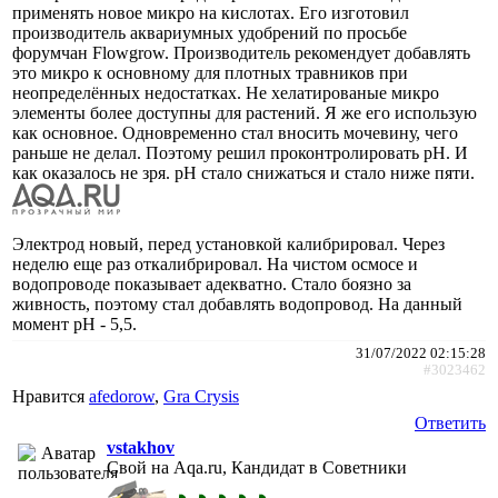
применять новое микро на кислотах. Его изготовил
производитель аквариумных удобрений по просьбе
форумчан Flowgrow. Производитель рекомендует добавлять
это микро к основному для плотных травников при
неопределённых недостатках. Не хелатированые микро
элементы более доступны для растений. Я же его использую
как основное. Одновременно стал вносить мочевину, чего
раньше не делал. Поэтому решил проконтролировать рН. И
как оказалось не зря. рН стало снижаться и стало ниже пяти.
Электрод новый, перед установкой калибрировал. Через
неделю еще раз откалибрировал. На чистом осмосе и
водопроводе показывает адекватно. Стало боязно за
живность, поэтому стал добавлять водопровод. На данный
момент рН - 5,5.
31/07/2022 02:15:28
#3023462
Нравится
afedorow
,
Gra Crysis
Ответить
vstakhov
Свой на Aqa.ru, Кандидат в Советники