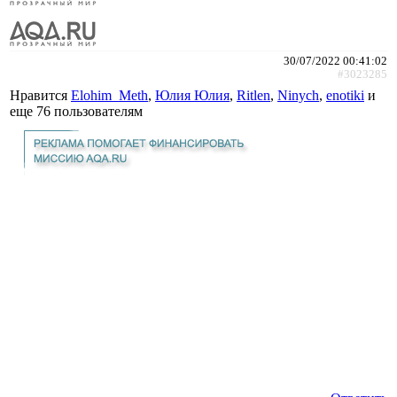
30/07/2022 00:41:02
#3023285
Нравится
Elohim_Meth
,
Юлия Юлия
,
Ritlen
,
Ninych
,
enotiki
и
еще
76 пользователям