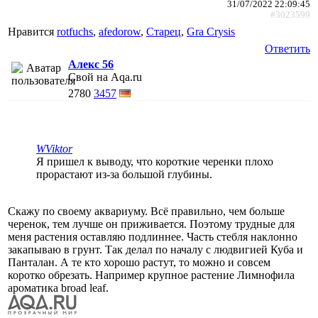
31/07/2022 22:09:45
#3023599
Нравится
rotfuchs
,
afedorow
,
Старец
,
Gra Crysis
Ответить
Алекс 56
Свой на Aqa.ru
2780
3457
WViktor
Я пришел к выводу, что короткие черенки плохо
прорастают из-за большой глубины.
Скажу по своему аквариуму. Всё правильно, чем больше
черенок, тем лучше он приживается. Поэтому трудные для
меня растения оставляю подлиннее. Часть стебля наклонно
закапываю в грунт. Так делал по началу с людвигией Куба и
Панталан. А те кто хорошо растут, то можно и совсем
коротко обрезать. Например крупное растение Лимнофила
ароматика broad leaf.