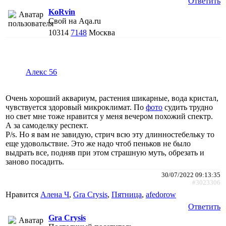
Ответить
KoRvin
Свой на Aqa.ru
10314
7148
Москва
Алекс 56
Очень хороший аквариум, растения шикарные, вода кристал,
чувствуется здоровый микроклимат. По
фото
судить трудно
но свет мне тоже нравится у меня вечером похожий спектр.
А за самоделку респект.
P/s. Но я вам не завидую, стрич всю эту длинностебельку то
еще удовольствие. Это же надо чтоб пеньков не было
выдрать все, подняв при этом страшную муть, обрезать и
заново посадить.
30/07/2022 09:13:35
#3023306
Нравится
Алена Ч
,
Gra Crysis
,
Пятница
,
afedorow
Ответить
Gra Crysis