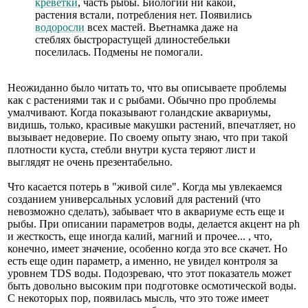
креветки
, часть рыбы. Биологии ни какой,
растения встали, потребления нет. Появились
водоросли
всех мастей. Вьетнамка даже на
стеблях быстрорастущей длиностебельки
поселилась. Подмены не помогали.
Неожиданно было читать то, что вы описываете проблемы
как с растениями так и с рыбами. Обычно про проблемы
умалчивают. Когда показывают голандские аквариумы,
видишь, только, красивые макушки растений, впечатляет, но
вызывает недоверие. По своему опыту знаю, что при такой
плотности куста, стебли внутри куста теряют лист и
выглядят не очень презентабельно.
Что касается потерь в "живой силе". Когда мы увлекаемся
созданием универсальных условий для растений (что
невозможно сделать), забывает что в аквариуме есть еще и
рыбы. При описании параметров воды, делается акцент на ph
и жесткость, еще иногда калий, магний и прочее... , что,
конечно, имеет значение, особенно когда это все скачет. Но
есть еще один параметр, а именно, не увидел контроля за
уровнем TDS воды. Подозреваю, что этот показатель может
быть довольно высоким при подготовке осмотической воды.
С некоторых пор, появилась мысль, что это тоже имеет