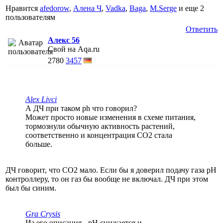
Нравится
afedorow
,
Алена Ч
,
Vadka
,
Baga
,
M.Serge
и еще
2
пользователям
Ответить
Алекс 56
Свой на Aqa.ru
2780
3457
Alex Livci
А ДЧ при таком ph что говорил?
Может просто новые изменения в схеме питания,
тормознули обычную активность растений,
соответственно и концентрация СО2 стала
больше.
ДЧ говорит, что СО2 мало. Если бы я доверил подачу газа рН
контроллеру, то он газ бы вообще не включал. ДЧ при этом
был бы синим.
Gra Crysis
Из его описания - pH снижается и