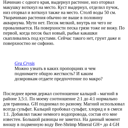
Начинаю с одного края, выдернул растение, низ оторвал
макушку воткнул на место. Куст выдернул, отделил пучок,
низ оторвал и воткнул также на место. Столб воды 50 см.
Укорачиваю растения обычно не выше в половину
аквариума. Мути нет. Песок мелкий, внутрь ни чего не
проваливается. На поверхности песка грязи тоже не вижу. По
первой, когда песок был новый, рыбьи какашки
скапливались под кустами. Сейчас такого нет, грунт даже и
поверхностно не сифоню.
Gra Crysis
Можно узнать в каких пропорциях и чем
поднимаете общую жесткость? И каким
дозировкам отдаете предпочтение по макро?
Последнее время держал соотношение кальций - магний в
районе 3,5:1. По моему соотношение 2:1 до 4:1 нормально
для травника. GH поднимал по разному. Магний использовал
всегда сульфат. Кальций пробовал сульфат, хлорид и в смеси
1:1. Добавлял также немного водопровода, состав его мне
известен. Большой разницы не заметил. На данный момент
вношу в подменную воду Bee-Shrimp Mineral GH+ до 4 GH