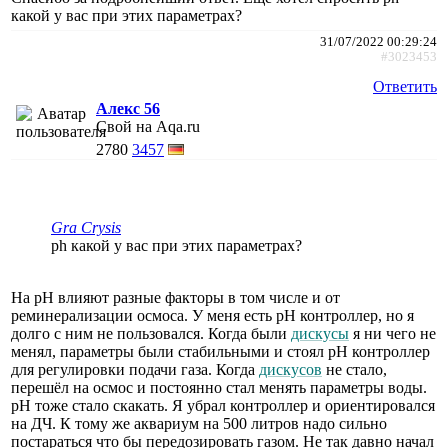
какой у вас при этих параметрах?
31/07/2022 00:29:24
#3023453
Ответить
Алекс 56
Свой на Aqa.ru
2780
3457
Gra Crysis
ph какой у вас при этих параметрах?
На рН влияют разные факторы в том числе и от
реминерализации осмоса. У меня есть рН контроллер, но я
долго с ним не пользовался. Когда были
дискусы
я ни чего не
менял, параметры были стабильными и стоял рН контроллер
для регулировки подачи газа. Когда
дискусов
не стало,
перешёл на осмос и постоянно стал менять параметры воды.
рН тоже стало скакать. Я убрал контроллер и ориентировался
на ДЧ. К тому же аквариум на 500 литров надо сильно
постараться что бы передозировать газом. Не так давно начал