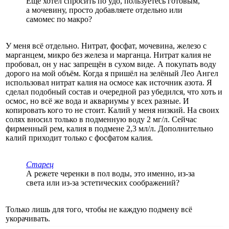
Еще хотел спросить по удо, пользуетесь готовым,
а мочевину, просто добавляете отдельно или
самомес по макро?
У меня всё отдельно. Нитрат, фосфат, мочевина, железо с
марганцем, микро без железа и марганца. Нитрат калия не
пробовал, он у нас запрещён в сухом виде. А покупать воду
дорого на мой объём. Когда я пришёл на зелёный Лео Ангел
использовал нитрат калия на осмосе как источник азота. Я
сделал подобный состав и очередной раз убедился, что хоть и
осмос, но всё же вода и аквариумы у всех разные. И
копировать кого то не стоит. Калий у меня низкий. На своих
солях вносил только в подменную воду 2 мг/л. Сейчас
фирменный рем, калия в подмене 2,3 мл/л. Дополнительно
калий приходит только с фосфатом калия.
Старец
А режете черенки в пол воды, это именно, из-за
света или из-за эстетических соображений?
Только лишь для того, чтобы не каждую подмену всё
укорачивать.