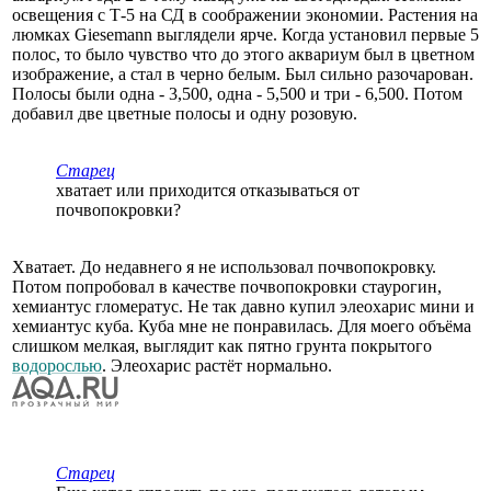
освещения с Т-5 на СД в соображении экономии. Растения на
люмках Giesemann выглядели ярче. Когда установил первые 5
полос, то было чувство что до этого аквариум был в цветном
изображение, а стал в черно белым. Был сильно разочарован.
Полосы были одна - 3,500, одна - 5,500 и три - 6,500. Потом
добавил две цветные полосы и одну розовую.
Старец
хватает или приходится отказываться от
почвопокровки?
Хватает. До недавнего я не использовал почвопокровку.
Потом попробовал в качестве почвопокровки стаурогин,
хемиантус гломератус. Не так давно купил элеохарис мини и
хемиантус куба. Куба мне не понравилась. Для моего объёма
слишком мелкая, выглядит как пятно грунта покрытого
водорослью
. Элеохарис растёт нормально.
Старец