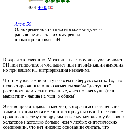
4601
4036
Алекс 56
Одновременно стал вносить мочевину, чего
раньше не делал. Поэтому решил
проконтролировать рН.
Вряд ли это связанно. Мочевина на самом деле увеличивает
PH при гидролизе и уменьшает при нитрификации аммония,
но при вашем PH нитрификация незначима.
Что там у вас с микро - тут совсем не берусь сказать. То, что
нехелатированные микроэлементы якобы "доступнее"
растениям, чем хелатированные, - это полная чушь (или
маркетинг - лапша на уши, в общем).
Этот вопрос я задавал знакомой, которая имеет степень по
химии и занимается именно хелатредуктазами. По ее словам,
сродство к железу или другим тяжелым металлам у белковых
хелаторов настолько больше, чем у любых синтетических
соединений, что нет никаких оснований считать, что