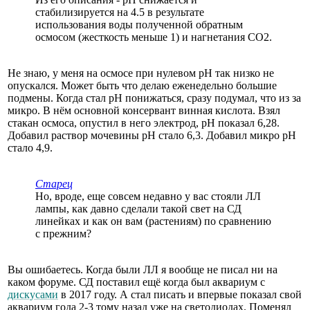
стабилизируется на 4.5 в результате
использования воды полученной обратным
осмосом (жесткость меньше 1) и нагнетания CO2.
Не знаю, у меня на осмосе при нулевом рН так низко не
опускался. Может быть что делаю еженедельно большие
подмены. Когда стал рН понижаться, сразу подумал, что из за
микро. В нём основной консервант винная кислота. Взял
стакан осмоса, опустил в него электрод, рН показал 6,28.
Добавил раствор мочевины рН стало 6,3. Добавил микро рН
стало 4,9.
Старец
Но, вроде, еще совсем недавно у вас стояли ЛЛ
лампы, как давно сделали такой свет на СД
линейках и как он вам (растениям) по сравнению
с прежним?
Вы ошибаетесь. Когда были ЛЛ я вообще не писал ни на
каком форуме. СД поставил ещё когда был аквариум с
дискусами
в 2017 году. А стал писать и впервые показал свой
аквариум года 2-3 тому назад уже на светодиодах. Поменял