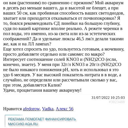
он вам (растениям) по сравнению с прежним? Мой аквариум
в десять раз меньше вашего, да и высотой не блещет, а при
ваших 50 см, как пробивная способность ваших светодиодов,
хватает или приходится отказываться от почвопокровки? Я
то, боялся рекомендовать СД линейки на большую глубину,
судя по вашей картинке вполне реально. А режете черенки в
пол воды, это именно, из-за света или из-за эстетических
соображений? Да и удельные люксы 46,5 лм/л делали такими
же, как и на ЛЛ лампах?
Еще хотел спросить по удо, пользуетесь готовым, а мочевину,
просто добавляете отдельно или самомес по макро?
Интересует соотношение солей KNO3 и (NH2)2CO (если,
конечно, знаете). У меня при 32г/л KNO3 и 20г/л (NH2)2CO
не было никакого понижения рН, хоть и использовал я это
удо 6 месяцев. У вас высокий показатель нитрата в в воде, а
случайно, не определяли или рассчитывали сколько у вас,
при этом, добавляется Калия?
Удачи, процветания вашему аквариуму!
31/07/2022 10:25:03
#3023488
Нравится
afedorow
,
Vadka
,
Алекс 56