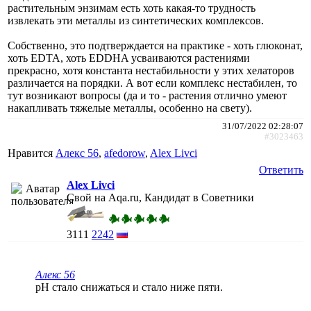
растительным энзимам есть хоть какая-то трудность
извлекать эти металлы из синтетических комплексов.
Собственно, это подтверждается на практике - хоть глюконат,
хоть EDTA, хоть EDDHA усваиваются растениями
прекрасно, хотя константа нестабильности у этих хелаторов
различается на порядки. А вот если комплекс нестабилен, то
тут возникают вопросы (да и то - растения отлично умеют
накапливать тяжелые металлы, особенно на свету).
31/07/2022 02:28:07
#3023463
Нравится
Алекс 56
,
afedorow
,
Alex Livci
Ответить
Alex Livci
Свой на Aqa.ru, Кандидат в Советники
3111
2242
Алекс 56
рН стало снижаться и стало ниже пяти.