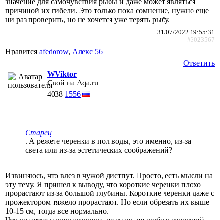
значение для самочувствия рыбы и даже может являться
причиной их гибели. Это только пока сомнение, нужно еще
ни раз проверить, но не хочется уже терять рыбу.
31/07/2022 19:55:31
#3023567
Нравится
afedorow
,
Алекс 56
Ответить
WViktor
Свой на Aqa.ru
4038
1556
Старец
. А режете черенки в пол воды, это именно, из-за
света или из-за эстетических соображений?
Извиняюсь, что влез в чужой дистпут. Просто, есть мысли на
эту тему. Я пришел к выводу, что короткие черенки плохо
прорастают из-за большой глубины. Короткие черенки даже с
прожектором тяжело прорастают. Но если обрезать их выше
10-15 см, тогда все нормально.
Что касается почвопокровки, не знаю, не люблю заросший