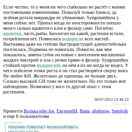
Если честно, то у меня ни чего стабильно не растёт с моими
постоянными изменениями. Пожалуй только бликса, да
зелёная ротала макрандра не убиваемые. Syngonanthusа у
меня сейчас нет. Пропал когда по неосторожности попало
много сильно ядовитого клея в фильтр самп. Погибли
креветки
, часть рыбы. Биологии ни какой, растения встали,
потребления нет. Появились
водоросли
всех мастей.
Вьетнамка даже на стеблях быстрорастущей длиностебельки
поселилась. Подмены не помогали. Помогло, как мне
показалось, замена губок на новые с внесением магазинных
жидких бактерий и ила с речки прямо в фильтр. Syngonanthus
стойкий против
водорослей
, на нём я их ни когда не видел. У
него побелели точки роста и он стал растворятся сверху вниз.
Не любит КН. Желательно до единицы, не больше двух.
Сильно высокий GH тоже не желательно. Но это только моё
наблюдение. Возможно у кого то другой опыт с этим
растением.
30/07/2022 23:46:22
#3023443
Нравится
Волька ибн Ан
,
ЕвгенийН
,
Baga
,
afedorow
,
Smolvile
и еще
8 пользователям