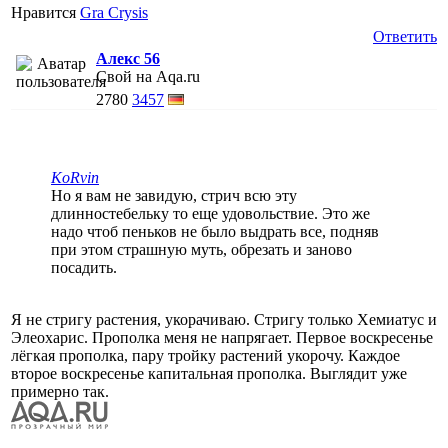
Нравится
Gra Crysis
Ответить
Алекс 56
Свой на Aqa.ru
2780
3457
KoRvin
Но я вам не завидую, стрич всю эту
длинностебельку то еще удовольствие. Это же
надо чтоб пеньков не было выдрать все, подняв
при этом страшную муть, обрезать и заново
посадить.
Я не стригу растения, укорачиваю. Стригу только Хемиатус и
Элеохарис. Прополка меня не напрягает. Первое воскресенье
лёгкая прополка, пару тройку растений укорочу. Каждое
второе воскресенье капитальная прополка. Выглядит уже
примерно так.