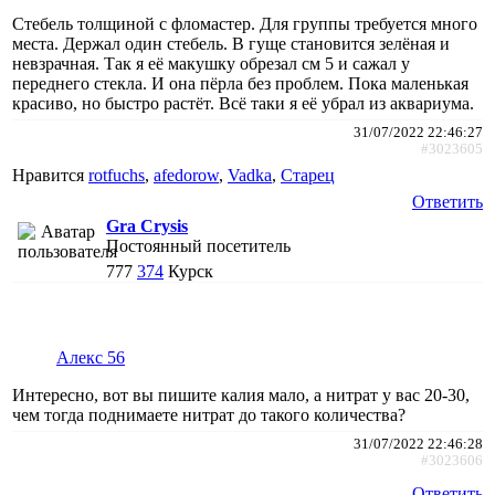
Стебель толщиной с фломастер. Для группы требуется много
места. Держал один стебель. В гуще становится зелёная и
невзрачная. Так я её макушку обрезал см 5 и сажал у
переднего стекла. И она пёрла без проблем. Пока маленькая
красиво, но быстро растёт. Всё таки я её убрал из аквариума.
31/07/2022 22:46:27
#3023605
Нравится
rotfuchs
,
afedorow
,
Vadka
,
Старец
Ответить
Gra Crysis
Постоянный посетитель
777
374
Курск
Алекс 56
Интересно, вот вы пишите калия мало, а нитрат у вас 20-30,
чем тогда поднимаете нитрат до такого количества?
31/07/2022 22:46:28
#3023606
Ответить