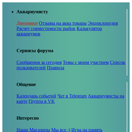
Аквариумисту
Дневники
Отзывы на аква товары
Энциклопедия
Расчет совместимости рыбок
Калькулятор
аквариумов
Сервисы форума
Сообщения за сегодня
Темы с моим участием
Список
пользователей
Правила
Общение
Календарь событий
Чат в Telegram
Аквариумисты на
карте
Группа в VK
Интересно
Наши Магазины
Мы все :)
Игра на память