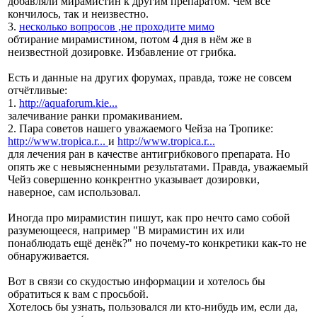
добавляли мирамистин к другим препаратом. Чем всё
кончилось, так и неизвестно.
3.
несколько вопросов ,не проходите мимо
обтирание мирамистином, потом 4 дня в нём же в
неизвестной дозировке. Избавление от грибка.
Есть и данные на других форумах, правда, тоже не совсем
отчётливые:
1.
http://aquaforum.kie...
залечивание ранки промакиванием.
2. Пара советов нашего уважаемого Чейза на Тропике:
http://www.tropica.r...
и
http://www.tropica.r...
для лечения ран в качестве антигрибкового препарата. Но
опять же с невыясненными результатами. Правда, уважаемый
Чейз совершенно конкрентно указывает дозировки,
наверное, сам использовал.
Иногда про мирамистин пишут, как про нечто само собой
разумеющееся, например "В мирамистин их или
понаблюдать ещё денёк?" но почему-то конкретики как-то не
обнаруживается.
Вот в связи со скудостью информации и хотелось бы
обратиться к вам с просьбой.
Хотелось бы узнать, пользовался ли кто-нибудь им, если да,