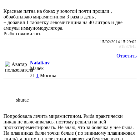
Красные пятна на боках у золотой почти прошли ,
обрабатываю мирамистином 3 раза в день ,
+ добавил 1 таблетку левомитицина на 40 литров и две
ампулы иммуномодулятора.
Рыбка оживилась
15/02/2014 15:29:02
#1937645
Ответить
Natali-nv
Малёк
21
1
Москва
shurae
Попробовала лечить мирамистином. Рыба практически
никак не вылечивалась, поэтому решила на ней
проэксперементировать. Не знаю, что за болячка у нее была.
На плавниках были точки белые ( по видимому плавниковая
гниль), а потом на теле стали появляться белесые пятна,