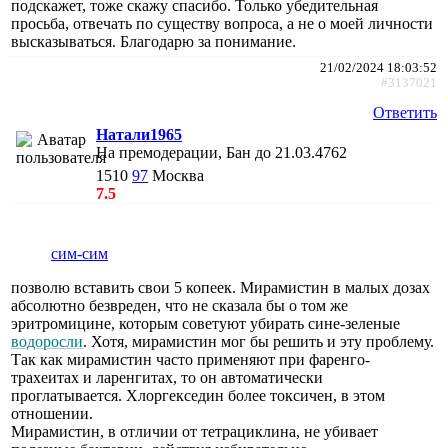
подскажет, тоже скажу спасибо. Только убедительная
просьба, отвечать по существу вопроса, а не о моей личности
высказываться. Благодарю за понимание.
21/02/2024 18:03:52
#3137021
Ответить
Натали1965
На премодерации, Бан до 21.03.4762
1510
97
Москва
7.5
сим-сим
позволю вставить свои 5 копеек. Мирамистин в малых дозах
абсолютно безвреден, что не сказала бы о том же
эритромицине, которым советуют убирать сине-зеленые
водоросли
. Хотя, мирамистин мог бы решить и эту проблему.
Так как мирамистин часто применяют при фаренго-
трахеитах и ларенгитах, то он автоматически
проглатывается. Хлоргекседин более токсичен, в этом
отношении.
Мирамистин, в отличии от тетрациклина, не убивает