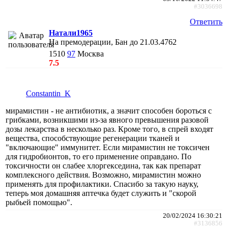
#3036698
Ответить
Натали1965
На премодерации, Бан до 21.03.4762
1510
97
Москва
7.5
Constantin_K
мирамистин - не антибиотик, а значит способен бороться с
грибками, возникшими из-за явного превышения разовой
дозы лекарства в несколько раз. Кроме того, в спрей входят
вещества, способствующие регенерации тканей и
"включающие" иммунитет. Если мирамистин не токсичен
для гидробионтов, то его применение оправдано. По
токсичности он слабее хлоргекседина, так как препарат
комплексного действия. Возможно, мирамистин можно
применять для профилактики. Спасибо за такую науку,
теперь моя домашняя аптечка будет служить и "скорой
рыбьей помощью".
20/02/2024 16:30:21
#3136856