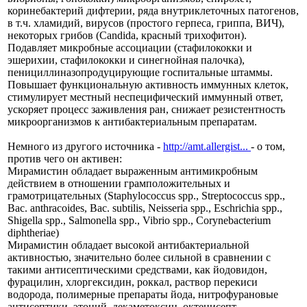
коринебактерий дифтерии, ряда внутриклеточных патогенов,
в т.ч. хламидий, вирусов (простого герпеса, гриппа, ВИЧ),
некоторых грибов (Candida, красный трихофитон).
Подавляет микробные ассоциации (стафилококки и
эшерихии, стафилококки и синегнойная палочка),
пенициллиназопродуцирующие госпитальные штаммы.
Повышает функциональную активность иммунных клеток,
стимулирует местный неспецифический иммунный ответ,
ускоряет процесс заживления ран, снижает резистентность
микроорганизмов к антибактериальным препаратам.
Немного из другого источника -
http://amt.allergist...
- о том,
против чего он активен:
Мирамистин обладает выраженным антимикробным
действием в отношении грамположительных и
грамотрицательных (Staphylococcus spp., Streptococcus spp.,
Bac. anthracoides, Bac. subtilis, Neisseria spp., Eschrichia spp.,
Shigella spp., Salmonella spp., Vibrio spp., Corynebacterium
diphtheriae)
Мирамистин обладает высокой антибактериальной
активностью, значительно более сильной в сравнении с
такими антисептическими средствами, как йодовидон,
фурацилин, хлоргексидин, роккал, раствор перекиси
водорода, полимерные препараты йода, нитрофурановые
антисептики, этоний, декаметоксин, октенисепт.