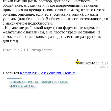
то как именно (мазь, раствор, дозировки, кратность..., в
общей акве, отсаднике или кратковременными ваннами,
применялся ли препарат совместно с чем-то), от чего (что за
болезнь, описание, если есть, ссылка на топик), с каким
успехом (или без оного). В общем - если есть возможность, то
с максимумом подробностей.
- Кормление рыб: какой корм (если фирменные корма, то
желательно с названием, а не просто "красные хлопья", в
каком количестве, сколько раз в день, есть ли разгрузочные
дни и т.д.
Изменено 7.1.10 автор shurae
08/01/2010 00:11:28
#1014831
Нравится
Roman1981
,
Alex-diletant
,
Нелена