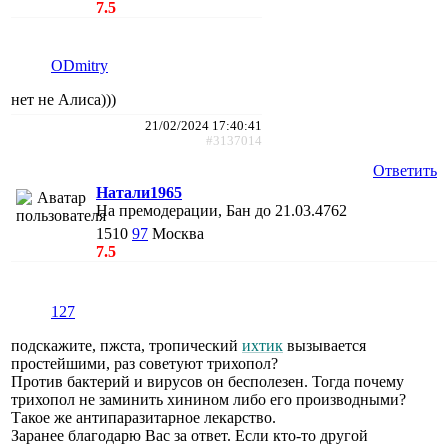
7.5
ODmitry
нет не Алиса)))
21/02/2024 17:40:41
#3137014
Ответить
Натали1965
На премодерации, Бан до 21.03.4762
1510
97
Москва
7.5
127
подскажите, пжста, тропический
ихтик
вызывается
простейшими, раз советуют трихопол?
Против бактерий и вирусов он бесполезен. Тогда почему
трихопол не заминить хинином либо его производными?
Такое же антипаразитарное лекарство.
Заранее благодарю Вас за ответ. Если кто-то другой