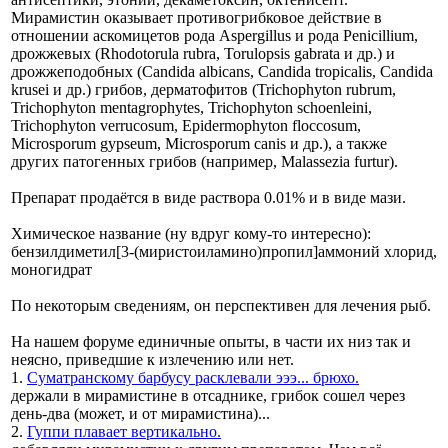
Мирамистин оказывает противогрибковое действие в
отношении аскомицетов рода Aspergillus и рода Penicillium,
дрожжевых (Rhodotorula rubra, Torulopsis gabrata и др.) и
дрожжеподобных (Candida albicans, Candida tropicalis, Candida
krusei и др.) грибов, дерматофитов (Trichophyton rubrum,
Trichophyton mentagrophytes, Trichophyton schoenleini,
Trichophyton verrucosum, Epidermophyton floccosum,
Microsporum gypseum, Microsporum canis и др.), а также
других патогенных грибов (например, Malassezia furtur).
Препарат продаётся в виде раствора 0.01% и в виде мази.
Химическое название (ну вдруг кому-то интересно):
бензилдиметил[3-(миристоиламино)пропил]аммоний хлорид,
моногидрат
По некоторым сведениям, он перспективен для лечения рыб.
На нашем форуме единичные опыты, в части их низ так и
неясно, приведшие к излечению или нет.
1.
Суматранскому барбусу расклевали эээ... брюхо.
держали в мирамистине в отсаднике, грибок сошел через
день-два (может, и от мирамистина)...
2.
Гуппи плавает вертикально.