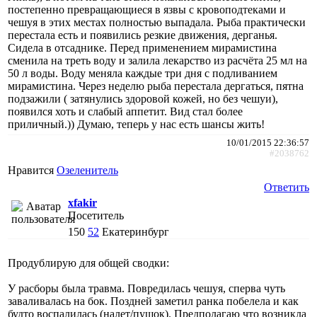
постепенно превращающиеся в язвы с кровоподтеками и
чешуя в этих местах полностью выпадала. Рыба практически
перестала есть и появились резкие движения, дерганья.
Сидела в отсаднике. Перед применением мирамистина
сменила на треть воду и залила лекарство из расчёта 25 мл на
50 л воды. Воду меняла каждые три дня с подливанием
мирамистина. Через неделю рыба перестала дергаться, пятна
подзажили ( затянулись здоровой кожей, но без чешуи),
появился хоть и слабый аппетит. Вид стал более
приличный.)) Думаю, теперь у нас есть шансы жить!
10/01/2015 22:36:57
#2038762
Нравится
Озеленитель
Ответить
xfakir
Посетитель
150
52
Екатеринбург
Продублирую для общей сводки:
У расборы была травма. Повредилась чешуя, сперва чуть
заваливалась на бок. Поздней заметил ранка побелела и как
будто воспалилась (налет/пушок). Предполагаю что возникла