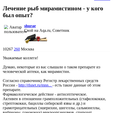
Лечение рыб мирамистином - у кого
был опыт?
shurae
Свой на Aqa.ru, Советник
10267
260
Москва
Уважаемые коллеги!
Думаю, некоторые из вас слышали о таком препарате из
человеческой аптеки, как мирамистин.
Согласно справочнику Регистр лекарственных средств
России -
http://rlsnet.ru/mnn...
- есть такие данные об этом
препарате.
Фармакологическое действие - антисептическое.
Активен в отношении грамположительных (стафилококки,
стрептококки, бациллы сибирской язвы и др.) и
грамотрицательных (эшерихии, шигеллы, сальмонеллы,
вибрионы, гонококки) микроорганизмов, спирохет,