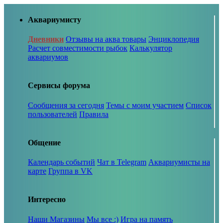
Аквариумисту
Дневники
Отзывы на аква товары
Энциклопедия
Расчет совместимости рыбок
Калькулятор
аквариумов
Сервисы форума
Сообщения за сегодня
Темы с моим участием
Список
пользователей
Правила
Общение
Календарь событий
Чат в Telegram
Аквариумисты на
карте
Группа в VK
Интересно
Наши Магазины
Мы все :)
Игра на память