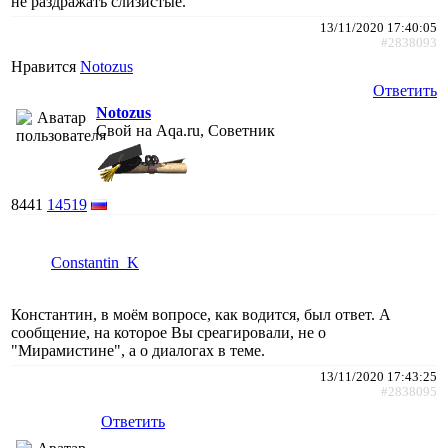
не раздражать слизистые.
13/11/2020 17:40:05
#2838093
Нравится
Notozus
Ответить
Notozus
Свой на Aqa.ru, Советник
8441
14519
Constantin_K
Константин, в моём вопросе, как водится, был ответ. А
сообщение, на которое Вы среагировали, не о
"Мирамистине", а о диалогах в теме.
13/11/2020 17:43:25
#2838095
Ответить