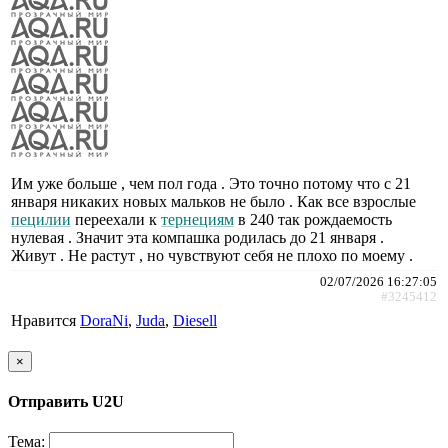
Им уже больше , чем пол года . Это точно потому что с 21
января никаких новых мальков не было . Как все взрослые
пецилии
переехали к
тернециям
в 240 так рождаемость
нулевая . Значит эта компашка родилась до 21 января .
Живут . Не растут , но чувствуют себя не плохо по моему .
02/07/2026 16:27:05
#3245412
Нравится
DoraNi
,
Juda
,
Diesell
×
Отправить U2U
Тема: