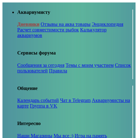
Аквариумисту
Дневники
Отзывы на аква товары
Энциклопедия
Расчет совместимости рыбок
Калькулятор
аквариумов
Сервисы форума
Сообщения за сегодня
Темы с моим участием
Список
пользователей
Правила
Общение
Календарь событий
Чат в Telegram
Аквариумисты на
карте
Группа в VK
Интересно
Наши Магазины
Мы все :)
Игра на память