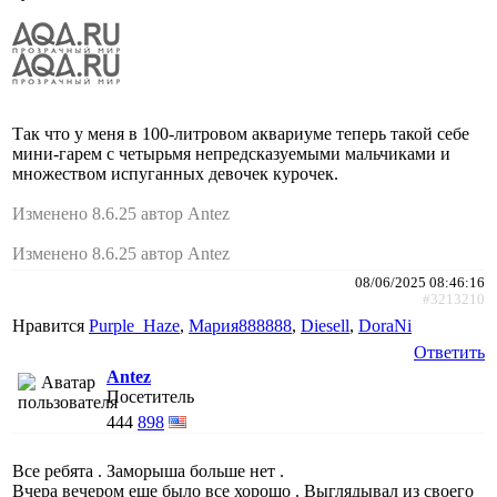
Так что у меня в 100-литровом аквариуме теперь такой себе
мини-гарем с четырьмя непредсказуемыми мальчиками и
множеством испуганных девочек курочек.
Изменено 8.6.25 автор Antez
Изменено 8.6.25 автор Antez
08/06/2025 08:46:16
#3213210
Нравится
Purple_Haze
,
Мария888888
,
Diesell
,
DoraNi
Ответить
Antez
Посетитель
444
898
Все ребята . Заморыша больше нет .
Вчера вечером еще было все хорошо . Выглядывал из своего