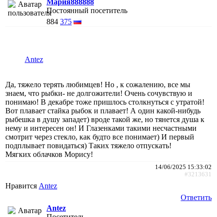
Мария888888
Постоянный посетитель
884
375
Antez
Да, тяжело терять любимцев! Но , к сожалению, все мы
знаем, что рыбки- не долгожители! Очень сочувствую и
понимаю! В декабре тоже пришлось столкнуться с утратой!
Вот плавает стайка рыбок и плавает! А один какой-нибудь
рыбешка в душу западет) вроде такой же, но тянется душа к
нему и интересен он! И Глазенками такими несчастными
смотрит через стекло, как будто все понимает) И первый
подплывает повидаться) Таких тяжело отпускать!
Мягких облачков Морису!
14/06/2025 15:33:02
#3213631
Нравится
Antez
Ответить
Antez
Посетитель