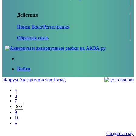
Действия
Поиск
Вход/Регистрация
Обратная связь
Войти
Форум Аквариумистов
Назад
«
6
7
9
10
»
Создать тему