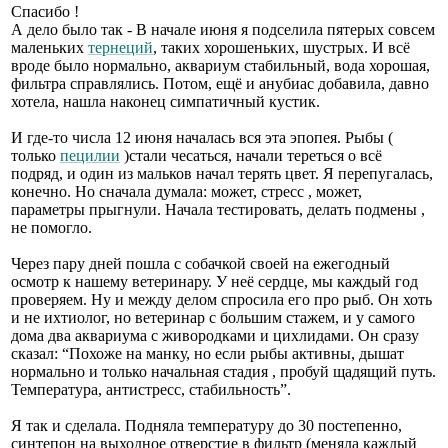
Спасибо !
А дело было так - В начале июня я подселила пятерых совсем
маленьких
тернеций
, таких хорошеньких, шустрых. И всё
вроде было нормально, аквариум стабильный, вода хорошая,
фильтра справлялись. Потом, ещё и анубиас добавила, давно
хотела, нашла наконец симпатичный кустик.
И где-то числа 12 июня началась вся эта эпопея. Рыбы (
только
пецилии
)стали чесаться, начали тереться о всё
подряд, и один из мальков начал терять цвет. Я перепугалась,
конечно. Но сначала думала: может, стресс , может,
параметры прыгнули. Начала тестировать, делать подмены ,
не помогло.
Через пару дней пошла с собачкой своей на ежегодный
осмотр к нашему ветеринару. У неё сердце, мы каждый год
проверяем. Ну и между делом спросила его про рыб. Он хоть
и не ихтиолог, но ветеринар с большим стажем, и у самого
дома два аквариума с живородками и цихлидами. Он сразу
сказал: “Похоже на манку, но если рыбы активны, дышат
нормально и только начальная стадия , пробуй щадящий путь.
Температура, антистресс, стабильность”.
Я так и сделала. Подняла температуру до 30 постепенно,
синтепон на выходное отверстие в фильтр (меняла каждый