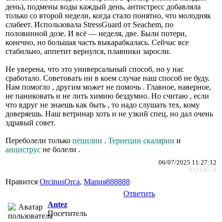
день), подмены воды каждый день, антистресс добавляла
только со второй недели, когда стало понятно, что молодняк
слабеет. Использовала StressGuard от Seachem, по
половинной дозе. И всё — неделя, две. Были потери,
конечно, но большая часть выкарабкалась. Сейчас все
стабильно, аппетит вернулся, плавники заросли.
Не уверена, что это универсальный способ, но у нас
сработало. Советовать ни в коем случае наш способ не буду.
Нам помогло , другим может не помочь . Главное, наверное,
не паниковать и не лить химию бездумно. Но считаю , если
что вдруг не знаешь как быть , то надо слушать тех, кому
доверяешь. Наш ветринар хоть и не узкий спец, но дал очень
здравый совет.
Переболели только
пецилии
.
Тернеции
скалярии
и
анциструс
не болели .
06/07/2025 11:27:12
#3214674
Нравится
ОrcinusОrca
,
Мария888888
Ответить
Antez
Посетитель