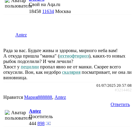
Свой на Aqa.ru
18458
11634
Москва
Antez
Рада за вас. Будьте живы и здоровы, мирного неба вам!
А откуда пришла "манка" (
ихтиофтириоз
), каких-то новых
рыбок подселили? И чем лечили?
Хвост у
пецилии
пропал явно не от манки. Скорее всего
откусили. Вон, как недобро
скалярия
посматривает, не она ли
виновница.
01/07/2025 20:57:08
#3214462
Нравится
Мария888888
,
Antez
Ответить
Antez
Посетитель
444
898