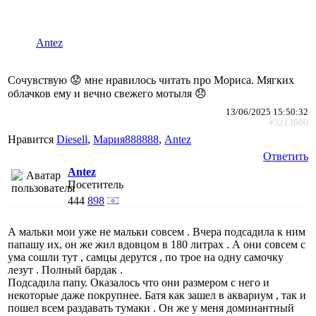
Antez
Сочувствую 😟 мне нравилось читать про Мориса. Мягких
облачков ему и вечно свежего мотыля 😞
13/06/2025 15:50:32
#3213600
Нравится
Diesell
,
Мария888888
,
Antez
Ответить
Antez
Посетитель
444
898
А мальки мои уже не мальки совсем . Вчера подсадила к ним
папашу их, он же жил вдовцом в 180 литрах . А они совсем с
ума сошли тут , самцы дерутся , по трое на одну самочку
лезут . Полный бардак .
Подсадила папу. Оказалось что они размером с него и
некоторые даже покрупнее. Батя как зашел в аквариум , так и
пошел всем раздавать тумаки . Он же у меня доминантный