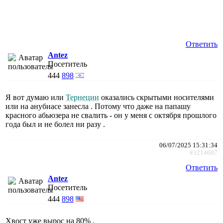
Ответить
Antez
Посетитель
444
898
Я вот думаю или
Тернеции
оказались скрытыми носителями
или на анубиасе занесла . Потому что даже на папашу
красного абьюзера не свалить - он у меня с октября прошлого
года был и не болел ни разу .
06/07/2025 15:31:34
#3214687
Ответить
Antez
Посетитель
444
898
Хвост уже вырос на 80% .