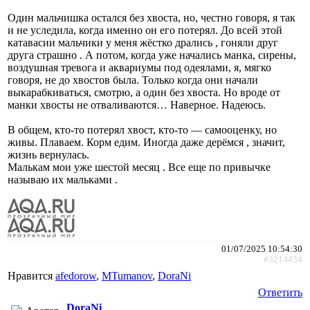
Один мальчишка остался без хвоста, но, честно говоря, я так
и не уследила, когда именно он его потерял. До всей этой
катавасии мальчики у меня жёстко дрались , гоняли друг
друга страшно . А потом, когда уже начались манка, сирены,
воздушная тревога и аквариумы под одеялами, я, мягко
говоря, не до хвостов была. Только когда они начали
выкарабкиваться, смотрю, а один без хвоста. Но вроде от
манки хвосты не отваливаются… Наверное. Надеюсь.
В общем, кто-то потерял хвост, кто-то — самооценку, но
живы. Плаваем. Корм едим. Иногда даже дерёмся , значит,
жизнь вернулась.
Малькам мои уже шестой месяц . Все еще по привычке
называю их мальками .
01/07/2025 10:54:30
#3214434
Нравится
afedorow
,
MTumanov
,
DoraNi
Ответить
DoraNi