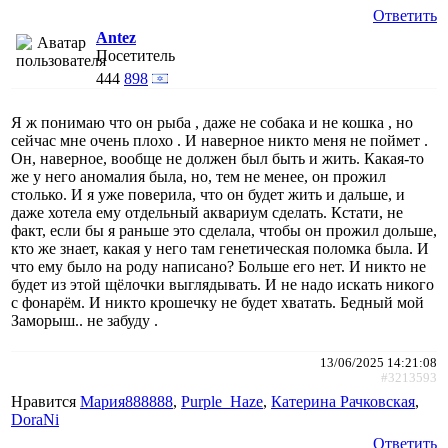
Ответить
Antez
Посетитель
444
898
Я ж понимаю что он рыба , даже не собака и не кошка , но
сейчас мне очень плохо . И наверное никто меня не поймет .
Он, наверное, вообще не должен был быть и жить. Какая-то
же у него аномалия была, но, тем не менее, он прожил
столько. И я уже поверила, что он будет жить и дальше, и
даже хотела ему отдельный аквариум сделать. Кстати, не
факт, если бы я раньше это сделала, чтобы он прожил дольше,
кто же знает, какая у него там генетическая поломка была. И
что ему было на роду написано? Больше его нет. И никто не
будет из этой щёлочки выглядывать. И не надо искать никого
с фонарём. И никто крошечку не будет хватать. Бедный мой
Заморыш.. не забуду .
13/06/2025 14:21:08
#3213593
Нравится
Мария888888
,
Purple_Haze
,
Катерина Рачковская
,
DoraNi
Ответить