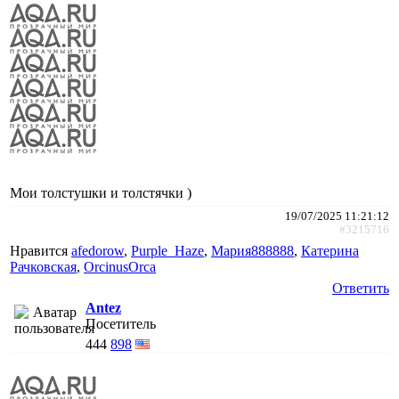
Мои толстушки и толстячки )
19/07/2025 11:21:12
#3215716
Нравится
afedorow
,
Purple_Haze
,
Мария888888
,
Катерина
Рачковская
,
ОrcinusОrca
Ответить
Antez
Посетитель
444
898