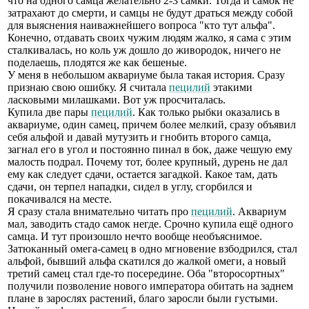
что на одного самца желательно 2-3 самки. Тогда и самок не
затрахают до смерти, и самцы не будут драться между собой
для выяснения наиважнейшего вопроса "кто тут альфа".
Конечно, отдавать своих чужим людям жалко, я сама с этим
сталкивалась, но коль уж дошло до живородок, ничего не
поделаешь, плодятся же как бешеные.
У меня в небольшом аквариуме была такая история. Сразу
признаю свою ошибку. Я считала
пецилий
этакими
ласковыми милашками. Вот уж просчиталась.
Купила две пары
пецилий
. Как только рыбки оказались в
аквариуме, один самец, причем более мелкий, сразу объявил
себя альфой и давай мутузить и гнобить второго самца,
загнал его в угол и постоянно пинал в бок, даже чешую ему
малость подрал. Почему тот, более крупный, дурень не дал
ему как следует сдачи, остается загадкой. Какое там, дать
сдачи, он терпел нападки, сидел в углу, сгорбился и
покачивался на месте.
Я сразу стала внимательно читать про
пецилий
. Аквариум
мал, заводить стадо самок негде. Срочно купила ещё одного
самца. И тут произошло нечто вообще необъяснимое.
Затюканный омега-самец в одно мгновение взбодрился, стал
альфой, бывший альфа скатился до жалкой омеги, а новый
третий самец стал где-то посередине. Оба "второсортных"
получили позволение нового императора обитать на заднем
плане в зарослях растений, благо заросли были густыми.