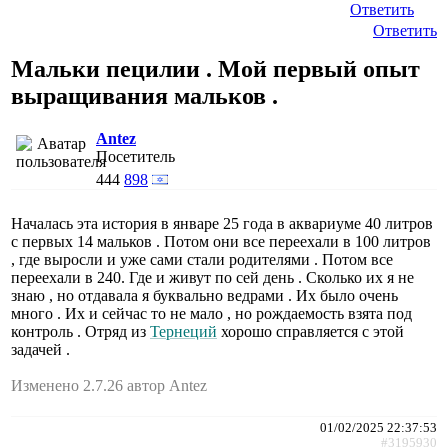
Ответить
Ответить
Мальки пецилии . Мой первый опыт
выращивания мальков .
Antez
Посетитель
444
898
Началась эта история в январе 25 года в аквариуме 40 литров
с первых 14 мальков . Потом они все переехали в 100 литров
, где выросли и уже сами стали родителями . Потом все
переехали в 240. Где и живут по сей день . Сколько их я не
знаю , но отдавала я буквально ведрами . Их было очень
много . Их и сейчас то не мало , но рождаемость взята под
контроль . Отряд из
Тернеций
хорошо справляется с этой
задачей .
Изменено 2.7.26 автор Antez
01/02/2025 22:37:53
#3195930