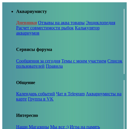
Аквариумисту
Дневники
Отзывы на аква товары
Энциклопедия
Расчет совместимости рыбок
Калькулятор
аквариумов
Сервисы форума
Сообщения за сегодня
Темы с моим участием
Список
пользователей
Правила
Общение
Календарь событий
Чат в Telegram
Аквариумисты на
карте
Группа в VK
Интересно
Наши Магазины
Мы все :)
Игра на память