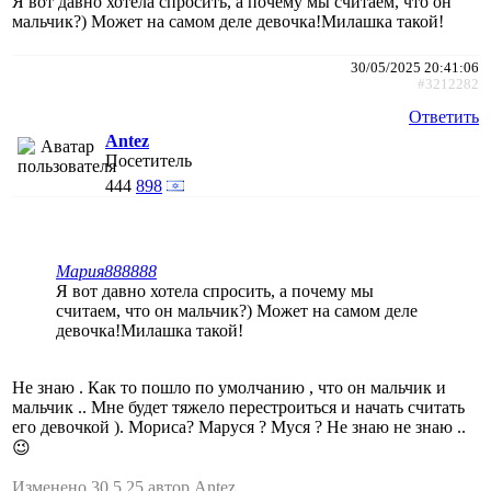
Я вот давно хотела спросить, а почему мы считаем, что он
мальчик?) Может на самом деле девочка!Милашка такой!
30/05/2025 20:41:06
#3212282
Ответить
Antez
Посетитель
444
898
Мария888888
Я вот давно хотела спросить, а почему мы
считаем, что он мальчик?) Может на самом деле
девочка!Милашка такой!
Не знаю . Как то пошло по умолчанию , что он мальчик и
мальчик .. Мне будет тяжело перестроиться и начать считать
его девочкой ). Мориса? Маруся ? Муся ? Не знаю не знаю ..
😉
Изменено 30.5.25 автор Antez