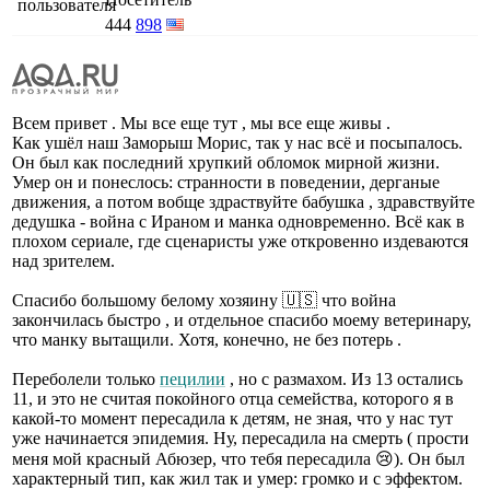
444
898
Всем привет . Мы все еще тут , мы все еще живы .
Как ушёл наш Заморыш Морис, так у нас всё и посыпалось.
Он был как последний хрупкий обломок мирной жизни.
Умер он и понеслось: странности в поведении, дерганые
движения, а потом вобще здраствуйте бабушка , здравствуйте
дедушка - война с Ираном и манка одновременно. Всё как в
плохом сериале, где сценаристы уже откровенно издеваются
над зрителем.
Спасибо большому белому хозяину 🇺🇸 что война
закончилась быстро , и отдельное спасибо моему ветеринару,
что манку вытащили. Хотя, конечно, не без потерь .
Переболели только
пецилии
, но с размахом. Из 13 остались
11, и это не считая покойного отца семейства, которого я в
какой-то момент пересадила к детям, не зная, что у нас тут
уже начинается эпидемия. Ну, пересадила на смерть ( прости
меня мой красный Абюзер, что тебя пересадила 😢). Он был
характерный тип, как жил так и умер: громко и с эффектом.