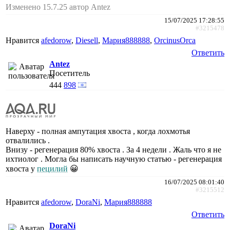
Изменено 15.7.25 автор Antez
15/07/2025 17:28:55
#3215478
Нравится
afedorow
,
Diesell
,
Мария888888
,
ОrcinusОrca
Ответить
Antez
Посетитель
444
898
Наверху - полная ампутация хвоста , когда лохмотья
отвалились .
Внизу - регенерация 80% хвоста . За 4 недели . Жаль что я не
ихтиолог . Могла бы написать научную статью - регенерация
хвоста у
пецилий
😀
16/07/2025 08:01:40
#3215512
Нравится
afedorow
,
DoraNi
,
Мария888888
Ответить
DoraNi