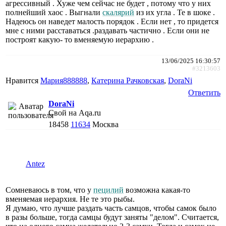
агрессивный . Хуже чем сейчас не будет , потому что у них
полнейший хаос . Выгнали
скалярий
из их угла . Те в шоке .
Надеюсь он наведет малость порядок . Если нет , то придется
мне с ними расставаться .раздавать частично . Если они не
построят какую- то вменяемую иерархию .
13/06/2025 16:30:57
#3213603
Нравится
Мария888888
,
Катерина Рачковская
,
DoraNi
Ответить
DoraNi
Свой на Aqa.ru
18458
11634
Москва
Antez
Сомневаюсь в том, что у
пецилий
возможна какая-то
вменяемая иерархия. Не те это рыбы.
Я думаю, что лучше раздать часть самцов, чтобы самок было
в разы больше, тогда самцы будут заняты "делом". Считается,