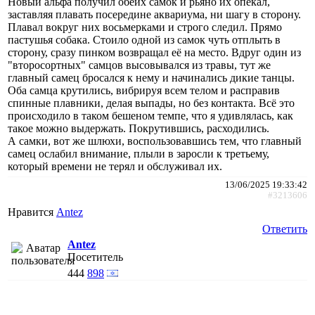
Новый альфа получил обеих самок и рьяно их опекал,
заставляя плавать посередине аквариума, ни шагу в сторону.
Плавал вокруг них восьмерками и строго следил. Прямо
пастушья собака. Стоило одной из самок чуть отплыть в
сторону, сразу пинком возвращал её на место. Вдруг один из
"второсортных" самцов высовывался из травы, тут же
главный самец бросался к нему и начинались дикие танцы.
Оба самца крутились, вибрируя всем телом и расправив
спинные плавники, делая выпады, но без контакта. Всё это
происходило в таком бешеном темпе, что я удивлялась, как
такое можно выдержать. Покрутившись, расходились.
А самки, вот же шлюхи, воспользовавшись тем, что главный
самец ослабил внимание, плыли в заросли к третьему,
который времени не терял и обслуживал их.
13/06/2025 19:33:42
#3213606
Нравится
Antez
Ответить
Antez
Посетитель
444
898