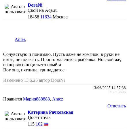
DoraNi
Свой на Aqa.ru
18458
11634
Москва
Antez
Сочувствую и понимаю. Пусть даже не хомячок, в руки не
взять, не почесать. Просто маленькая рыбёшка. Но свой же,
из первого пецильего помёта.
Вот она, пятница, тринадцатое.
Изменено 13.6.25 автор DoraNi
13/06/2025 14:57:38
#3213596
Нравится
Мария888888
,
Antez
Ответить
Катерина Рачковская
Посетитель
115
102