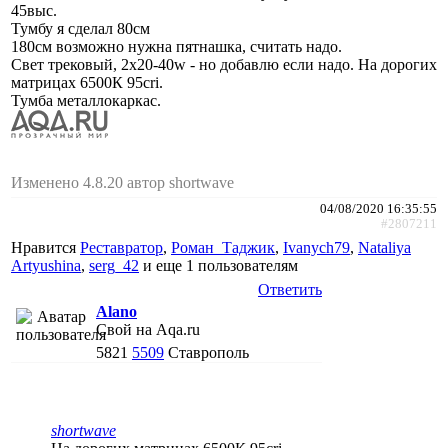
45выс.
Тумбу я сделал 80см
180см возможно нужна пятнашка, считать надо.
Свет трековый, 2х20-40w - но добавлю если надо. На дорогих
матрицах 6500К 95cri.
Тумба металлокаркас.
Изменено 4.8.20 автор shortwave
04/08/2020 16:35:55
#2807211
Нравится
Реставратор
,
Роман_Таджик
,
Ivanych79
,
Nataliya
Artyushina
,
serg_42
и еще
1 пользователям
Ответить
Alano
Свой на Aqa.ru
5821
5509
Ставрополь
shortwave