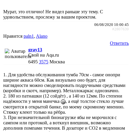
Мурат, это отлично! Не видел раньше эту тему. С
удовольствием, прослежу за вашим проектом.
06/08/2020 10:00:45
#2807639
Нравится
paln1
,
Alano
Ответить
gray13
Свой на Aqa.ru
6495
3575
Москва
1. Для удобства обслуживания тумба 70см - самое онопри
ширине акваса 60см. Как визуально оно будет, для
наглядности можно смоделировать подручными средствами
(коробки и скотч, например). Металлокаркас однозначно.
2. 180 из патнашки (12 сойдёт) , а 140 из 12мм. По степени
надёжности у меня манечка
, а ещё толстое стекло лучше
смотрится в открытой банке, по моему скромному мнению.
Стяжку клеют только на рёбра.
3. При незначительной бионагрузке ябы не морочился с
сампом или протокой, а воткнул внешник, возможно
дополнив помпами течения. В дозаторе и СО2 в медленном