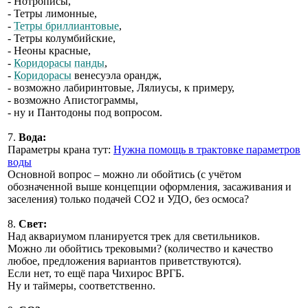
- Нотрописы,
- Тетры лимонные,
-
Тетры бриллиантовые
,
- Тетры колумбийские,
- Неоны красные,
-
Коридорасы
панды
,
-
Коридорасы
венесуэла орандж,
- возможно лабиринтовые, Лялиусы, к примеру,
- возможно Апистограммы,
- ну и Пантодоны под вопросом.
7.
Вода:
Параметры крана тут:
Нужна помощь в трактовке параметров
воды
Основной вопрос – можно ли обойтись (с учётом
обозначенной выше концепции оформления, засаживания и
заселения) только подачей СО2 и УДО, без осмоса?
8.
Свет:
Над аквариумом планируется трек для светильников.
Можно ли обойтись трековыми? (количество и качество
любое, предложения вариантов приветствуются).
Если нет, то ещё пара Чихирос ВРГБ.
Ну и таймеры, соответственно.