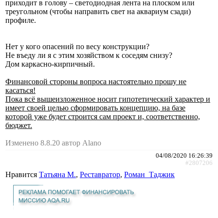
приходит в голову – светодиодная лента на плоском или
треугольном (чтобы направить свет на аквариум сзади)
профиле.
Нет у кого опасений по весу конструкции?
Не въеду ли я с этим хозяйством к соседям снизу?
Дом каркасно-кирпичный.
Финансовой стороны вопроса настоятельно прошу не
касаться!
Пока всё вышеизложенное носит гипотетический характер и
имеет своей целью сформировать концепцию, на базе
которой уже будет строится сам проект и, соответственно,
бюджет.
Изменено 8.8.20 автор Alano
04/08/2020 16:26:39
#2807206
Нравится
Татьяна М.
,
Реставратор
,
Роман_Таджик