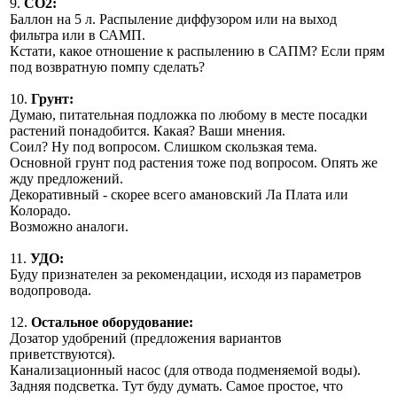
9.
СО2:
Баллон на 5 л. Распыление диффузором или на выход
фильтра или в САМП.
Кстати, какое отношение к распылению в САПМ? Если прям
под возвратную помпу сделать?
10.
Грунт:
Думаю, питательная подложка по любому в месте посадки
растений понадобится. Какая? Ваши мнения.
Соил? Ну под вопросом. Слишком скользкая тема.
Основной грунт под растения тоже под вопросом. Опять же
жду предложений.
Декоративный - скорее всего амановский Ла Плата или
Колорадо.
Возможно аналоги.
11.
УДО:
Буду признателен за рекомендации, исходя из параметров
водопровода.
12.
Остальное оборудование:
Дозатор удобрений (предложения вариантов
приветствуются).
Канализационный насос (для отвода подменяемой воды).
Задняя подсветка. Тут буду думать. Самое простое, что