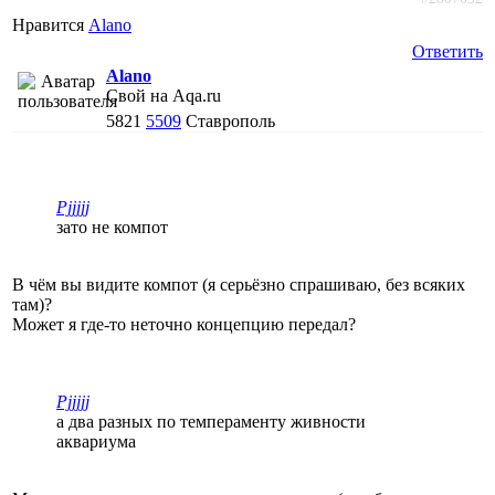
Нравится
Alano
Ответить
Alano
Свой на Aqa.ru
5821
5509
Ставрополь
Pjjjjj
зато не компот
В чём вы видите компот (я серьёзно спрашиваю, без всяких
там)?
Может я где-то неточно концепцию передал?
Pjjjjj
а два разных по темпераменту живности
аквариума