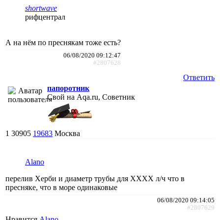
shortwave
рифцентрал
А на нём по преснякам тоже есть?
06/08/2020 09:12:47
#2807628
Ответить
папоротник
Свой на Aqa.ru, Советник
1
30905
19683
Москва
Alano
перелив Херби и диаметр трубы для ХХХХ л/ч что в
пресняке, что в море одинаковые
06/08/2020 09:14:05
#2807629
Нравится
Alano