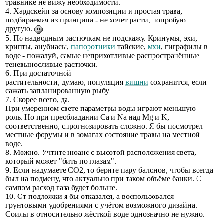
травнике не вижу необходимости.
4. Хардскейп за основу композиции и простая трава,
подбираемая из принципа - не хочет расти, попробую
другую.
5. По надводным растючкам не подскажу. Кринумы, эхи,
крипты, анубиасы,
папоротники
тайские,
мхи
, гиграфилы в
воде - пожалуй, самые неприхотливые распространённые
теневыносливые растючки.
6. При достаточной
растительности, думаю, популяция
вишни
сохранится, если
сажать запланированную рыбу.
7. Скорее всего, да.
При умеренном свете параметры воды играют меньшую
роль. Но при преобладании Са и Na над Mg и K,
соответственно, спрогнозировать сложно. Я бы посмотрел
местные форумы и в зомагах состояние травы на местной
воде.
8. Можно. Учтите нюанс с высотой расположения света,
который может "бить по глазам".
9. Если надумаете СО2, то берите пару балонов, чтобы всегда
был на подмену, что актуально при таком объёме банки. С
сампом расход газа будет больше.
10. От подложки я бы отказался, а воспользовался
грунтовыми удобрениями с учётом возможного дизайна.
Соилы в относительно жёсткой воде однозначно не нужно.