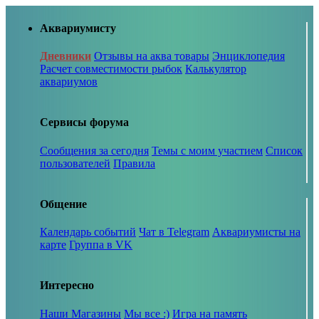
Аквариумисту
Дневники
Отзывы на аква товары
Энциклопедия
Расчет совместимости рыбок
Калькулятор
аквариумов
Сервисы форума
Сообщения за сегодня
Темы с моим участием
Список
пользователей
Правила
Общение
Календарь событий
Чат в Telegram
Аквариумисты на
карте
Группа в VK
Интересно
Наши Магазины
Мы все :)
Игра на память