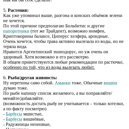
5.
Растения:
Как уже упоминал выше, разгона и конских объёмов зелени
не хочется.
По этой причине предполагаю Больбитис и другие
папоротники
(тот же Трайдент), возможно нимфеи,
Криптокорины балансе, Циперус хелфера, ароидные.
Очень хочется, чтобы трава активно вылезала из воды, но не
теряла вида.
Нравится Аргентинский эхинодорус, но уж очень он
здоровый. Хотя возможно и его рассмотрю.
В общем приветствуются любые рекомендации по растючке,
особенно по той, что из воды вылезать любит.
6.
Рыба/другая живность:
Ну неретины само собой.
Аманки
тоже. Обычные
вишни
думаю тоже.
По рыбе напишу список желаемого, а вы поправляйте/
меняйте/добавляйте.
(возможность достать рыбу не учитывается – только хотелки,
а по факту посмотрю)
-
Барбусы
мшистые,
-
Барбусы
вишнёвые,
- Радужницы неоновые,