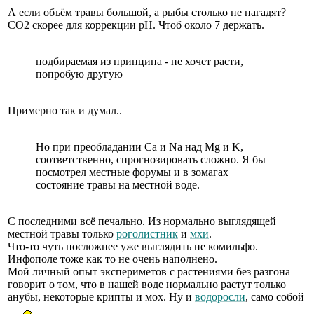
А если объём травы большой, а рыбы столько не нагадят?
СО2 скорее для коррекции рН. Чтоб около 7 держать.
подбираемая из принципа - не хочет расти,
попробую другую
Примерно так и думал..
Но при преобладании Са и Na над Mg и K,
соответственно, спрогнозировать сложно. Я бы
посмотрел местные форумы и в зомагах
состояние травы на местной воде.
С последними всё печально. Из нормально выглядящей
местной травы только
роголистник
и
мхи
.
Что-то чуть посложнее уже выглядить не комильфо.
Инфополе тоже как то не очень наполнено.
Мой личный опыт экспериметов с растениями без разгона
говорит о том, что в нашей воде нормально растут только
анубы, некоторые крипты и мох. Ну и
водоросли
, само собой