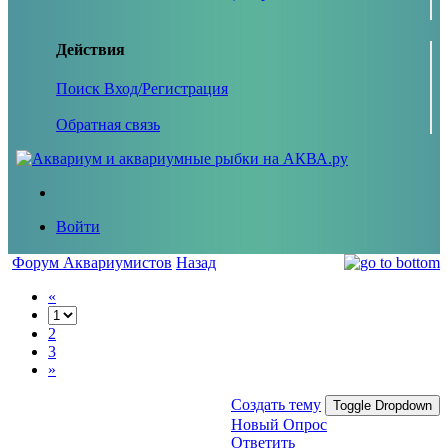
Действия
Поиск
Вход/Регистрация
Обратная связь
Войти
Форум Аквариумистов
Назад
«
2
3
»
Создать тему
Toggle Dropdown
Новый Опрос
Ответить