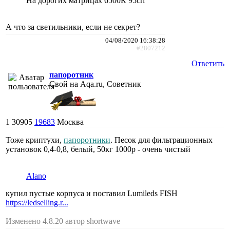
На дорогих матрицах 6500К 95cri
А что за светильники, если не секрет?
04/08/2020 16:38:28
#2807212
Ответить
папоротник
Свой на Aqa.ru, Советник
1
30905
19683
Москва
Тоже криптухи,
папоротники
. Песок для фильтрационных
установок 0,4-0,8, белый, 50кг 1000р - очень чистый
Alano
купил пустые корпуса и поставил Lumileds FISH
https://ledselling.r...
Изменено 4.8.20 автор shortwave