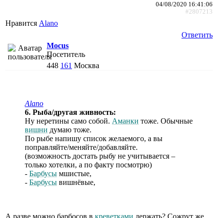
04/08/2020 16:41:06
#2807213
Нравится
Alano
Ответить
Mocus
Посетитель
448
161
Москва
Alano
6. Рыба/другая живность:
Ну неретины само собой.
Аманки
тоже. Обычные
вишни
думаю тоже.
По рыбе напишу список желаемого, а вы
поправляйте/меняйте/добавляйте.
(возможность достать рыбу не учитывается –
только хотелки, а по факту посмотрю)
-
Барбусы
мшистые,
-
Барбусы
вишнёвые,
А разве можно барбосов в
креветками
держать? Сожрут же