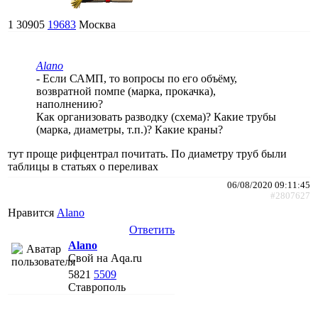
1
30905
19683
Москва
Alano
- Если САМП, то вопросы по его объёму,
возвратной помпе (марка, прокачка),
наполнению?
Как организовать разводку (схема)? Какие трубы
(марка, диаметры, т.п.)? Какие краны?
тут проще рифцентрал почитать. По диаметру труб были
таблицы в статьях о переливах
06/08/2020 09:11:45
#2807627
Нравится
Alano
Ответить
Alano
Свой на Aqa.ru
5821
5509
Ставрополь