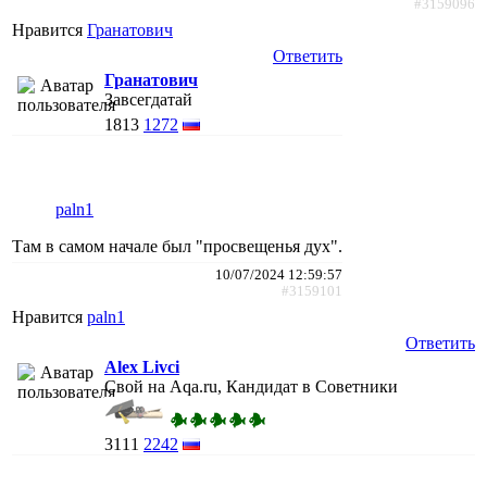
#3159096
Нравится
Гранатович
Ответить
Гранатович
Завсегдатай
1813
1272
paln1
Там в самом начале был "просвещенья дух".
10/07/2024 12:59:57
#3159101
Нравится
paln1
Ответить
Alex Livci
Свой на Aqa.ru, Кандидат в Советники
3111
2242