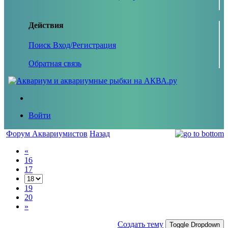
Действия
Поиск
Вход/Регистрация
Обратная связь
Войти
Форум Аквариумистов
Назад
«
16
17
19
20
»
Создать тему
Toggle Dropdown