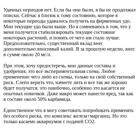
Удачных периодов нет. Если бы они были, я бы не продолжал
поиски. Сейчас я близок к тому состоянию, которое в
некоторые периоды удавалось получить на фирменных удо.
Мои текущие удо были выше. Но я сомневаюсь в том, что у
меня получится стабилизировать текущее состояние
некоторых растений, и понять от чего им стало лучше.
Предположительно, существенный вклад внес
дополнительно вносимый калий. Я за прошлую неделю, внес
в сумме около 20 мг/л.
При этом, хочу предостеречь, мои данные составы и
удобрения, это все экспериментальная схема. Любое
применение чего либо из схемы, только на свой собственный
риск. Слепо верить что, начнете лить и все так же хорошо
будет получатся, это ошибочно, особенно это касается не
опытных новичков. Даже макро может нанести вред, так как
в составе около 50% карбамида.
Единственное что я могу советовать попробовать применять
без особого риска, это комплекс железа+марганец. Но это
только касаемо аквариумов с подачей СО2.