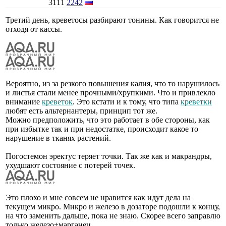
3111
2242
Третий день, креветосы разбирают тонины. Как говорится не
отходя от кассы.
Вероятно, из за резкого повышения калия, что то нарушилось
и листья стали менее прочными/хрупкими. Что и привлекло
внимание
креветок
. Это кстати и к тому, что типа
креветки
любят есть альтернантеры, принцип тот же.
Можно предположить, что это работает в обе стороны, как
при избытке так и при недостатке, происходит какое то
нарушение в тканях растений.
Погостемон эректус теряет точки. Так же как и макрандры,
ухудшают состояние с потерей точек.
Это плохо и мне совсем не нравится как идут дела на
текущем микро. Микро и железо в дозаторе подошли к концу,
на что заменить дальше, пока не знаю. Скорее всего заправлю
только железо+марганец.