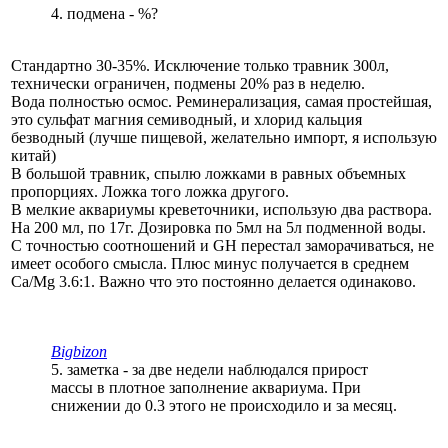
4. подмена - %?
Стандартно 30-35%. Исключение только травник 300л,
технически ограничен, подмены 20% раз в неделю.
Вода полностью осмос. Реминерализация, самая простейшая,
это сульфат магния семиводный, и хлорид кальция
безводный (лучше пищевой, желательно импорт, я использую
китай)
В большой травник, спылю ложками в равных объемных
пропорциях. Ложка того ложка другого.
В мелкие аквариумы креветочники, использую два раствора.
На 200 мл, по 17г. Дозировка по 5мл на 5л подменной воды.
С точностью соотношений и GH перестал заморачиваться, не
имеет особого смысла. Плюс минус получается в среднем
Ca/Mg 3.6:1. Важно что это постоянно делается одинаково.
Bigbizon
5. заметка - за две недели наблюдался прирост
массы в плотное заполнение аквариума. При
снижении до 0.3 этого не происходило и за месяц.