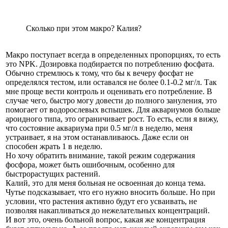
Сколько при этом макро? Калия?
Макро поступает всегда в определенных пропорциях, то есть
это NPK. Дозировка подбирается по потреблению фосфата.
Обычно стремлюсь к тому, что бы к вечеру фосфат не
определялся тестом, или оставался не более 0.1-0.2 мг/л. Так
мне проще вести контроль и оценивать его потребление. В
случае чего, быстро могу довести до полного зануления, это
помогает от водорослевых вспышек. Для аквариумов больше
ароидного типа, это ограничивает рост. То есть, если я вижу,
что состояние аквариума при 0.5 мг/л в неделю, меня
устраивает, я на этом останавливаюсь. Даже если он
способен жрать 1 в неделю.
Но хочу обратить внимание, такой режим содержания
фосфора, может быть ошибочным, особенно для
быстрорастущих растений.
Калий, это для меня больная не освоенная до конца тема.
Чутье подсказывает, что его нужно вносить больше. Но при
условии, что растения активно будут его усваивать, не
позволяя накапливаться до нежелательных концентраций.
И вот это, очень больной вопрос, какая же концентрация