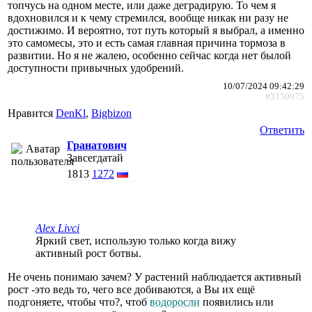
топчусь на одном месте, или даже деградирую. То чем я
вдохновился и к чему стремился, вообще никак ни разу не
достижимо. И вероятно, тот путь который я выбрал, а именно
это самомесы, это и есть самая главная причина тормоза в
развитии. Но я не жалею, особенно сейчас когда нет былой
доступности привычных удобрений.
10/07/2024 09:42:29
#3159075
Нравится
DenKl
,
Bigbizon
Ответить
Гранатович
Завсегдатай
1813
1272
Alex Livci
Яркий свет, использую только когда вижу
активный рост ботвы.
Не очень понимаю зачем? У растений наблюдается активный
рост -это ведь то, чего все добиваются, а Вы их ещё
подгоняете, чтобы что?, чтоб
водоросли
появились или