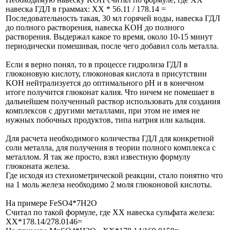
навеска ГДЛ в граммах: ХХ * 56.11 / 178.14 =
Последовательность такая, 30 мл горячей воды, навеска ГДЛ
до полного растворения, навеска KOH до полного
растворения. Выдержал какое то время, около 10-15 минут
периодически помешивая, после чего добавил соль металла.
Если я верно понял, то в процессе гидролиза ГДЛ в
глюконовую кислоту, глюконовая кислота в присутствии
KOH нейтрализуется до оптимального pH и в конечном
итоге получится глюконат калия. Что ничем не помешает в
дальнейшем полученный раствор использовать для создания
комплексов с другими металлами, при этом не имея не
нужных побочных продуктов, типа натрия или кальция.
Для расчета необходимого количества ГДЛ для конкретной
соли металла, для получения в теории полного комплекса с
металлом. Я так же просто, взял известную формулу
глюконата железа.
Где исходя из стехиометрической реакции, стало понятно что
на 1 моль железа необходимо 2 моля глюконовой кислоты.
На примере FeSO4*7Н2О
Считал по такой формуле, где ХХ навеска сульфата железа:
ХХ*178.14/278.0146=