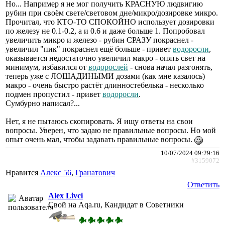
Но... Например я не мог получить КРАСНУЮ людвигию
рубин при своём свете/световом дне/микро/дозировке микро.
Прочитал, что КТО-ТО СПОКОЙНО использует дозировки
по железу не 0.1-0.2, а и 0.6 и даже больше 1. Попробовал
увеличить микро и железо - рубин СРАЗУ покраснел -
увеличил "пик" покраснел ещё больше - привет
водоросли
,
оказывается недостаточно увеличил макро - опять свет на
минимум, избавился от
водорослей
- снова начал разгонять,
теперь уже с ЛОШАДИНЫМИ дозами (как мне казалось)
макро - очень быстро растёт длинностебелька - несколько
подмен пропустил - привет
водоросли
.
Сумбурно написал?...
Нет, я не пытаюсь скопировать. Я ищу ответы на свои
вопросы. Уверен, что задаю не правильные вопросы. Но мой
опыт очень мал, чтобы задавать правильные вопросы.
10/07/2024 09:29:16
#3159072
Нравится
Алекс 56
,
Гранатович
Ответить
Alex Livci
Свой на Aqa.ru, Кандидат в Советники