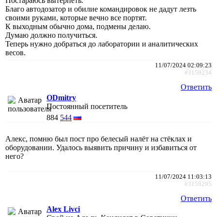
Постараюсь вытерпеть.
Благо автодозатор и обилие командировок не дадут лезть
своими руками, которые вечно все портят.
К выходным обычно дома, подмены делаю.
Думаю должно получиться.
Теперь нужно добраться до лаборатории и аналитических
весов.
11/07/2024 02:09:23
#3159234
Ответить
ODmitry
Постоянный посетитель
884
544
Алекс, помню был пост про белесый налёт на стёклах и
оборудовании. Удалось выявить причину и избавиться от
него?
11/07/2024 11:03:13
#3159295
Ответить
Alex Livci