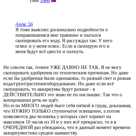
1988
1666
Алекс 56
Я тоже выяснял досконально подробности о
понравившимся мне травнике и пытался
скопировать его воду. Я рассуждал так: У него
осмос и у меня осмос. Если я скопирую его и
меня будут всё цвести и пахнуть.
Не совсем так, точнее УЖЕ ДАВНО НЕ ТАК. Я не могу
скопировать удобрения по техническим причинам. Но даже
если бы удобрения были одинаковы, то разный свет и разная
вода/грунт/растения/оборудование. Но даже если всё
скопировать, то аквариумы будут разные - я
ДЕЙСТВИТЕЛЬНО это знаю не по наслышке. Так что о
копировании речь не идёт.
Но если МНОГО людей бьют себя пяткой в грудь, доказывая,
что НУЖНО ТОЛЬКО ступенчатое освещение, а потом
появляются два человека у которых свет херачит на
максимум 10 часов из 10 и у них всё прекрасно, то я в
ОЧЕРЕДНОЙ раз убеждаюсь, что в данный момент времени
аквариумистика сродни шаманству.