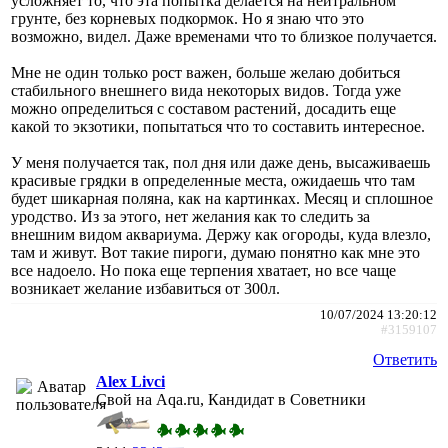
усложняет то, что эта попытка делается на нейтральном
грунте, без корневых подкормок. Но я знаю что это
возможно, видел. Даже временами что то близкое получается.
Мне не один только рост важен, больше желаю добиться
стабильного внешнего вида некоторых видов. Тогда уже
можно определиться с составом растений, досадить еще
какой то экзотики, попытаться что то составить интересное.
У меня получается так, пол дня или даже день, высаживаешь
красивые грядки в определенные места, ожидаешь что там
будет шикарная поляна, как на картинках. Месяц и сплошное
уродство. Из за этого, нет желания как то следить за
внешним видом аквариума. Держу как огороды, куда влезло,
там и живут. Вот такие пироги, думаю понятно как мне это
все надоело. Но пока еще терпения хватает, но все чаще
возникает желание избавиться от 300л.
10/07/2024 13:20:12
#3159107
Ответить
Alex Livci
Свой на Aqa.ru, Кандидат в Советники