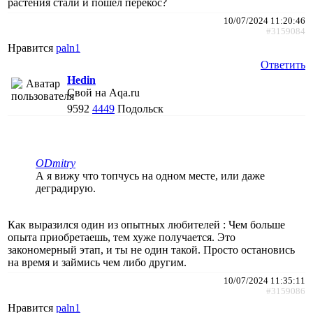
растения стали и пошёл перекос?
10/07/2024 11:20:46
#3159084
Нравится
paln1
Ответить
Hedin
Свой на Aqa.ru
9592
4449
Подольск
ODmitry
А я вижу что топчусь на одном месте, или даже
деградирую.
Как выразился один из опытных любителей : Чем больше
опыта приобретаешь, тем хуже получается. Это
закономерный этап, и ты не один такой. Просто остановись
на время и займись чем либо другим.
10/07/2024 11:35:11
#3159086
Нравится
paln1