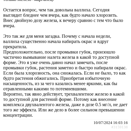
Остается вопрос, чем так довольна валлиха. Сегодня
выглядит бледнее чем вчера, как будто начало хлорозить.
Внес двойную дозу железа, к вечеру сравню с тем что было
вчера.
Это так же для меня загадка. Почему с начала недели,
валлиха существенно начала набирать окрас и вдруг
прекратила.
Предположительно, после промывки губок, произошло
частично вымывание налета железа в какой то доступной
форме. Это я уже очень давно начал замечать, после
промывки губок, растения заметно и быстро набирали окрас.
Если была хлорозность, она снижалась. Если не было, то как
будто растения обжигались. Приобретая избыточную
насыщенность, из за чего казались менее яркими, как бы
отравленными какими то потемневшими.
Вероятно, так явно действует, трехвалентное железо в какой
то доступной для растений форме. Потому как внесение
комплекса двухвалентого железа, даже в дозе 0.5 мг/л, не дает
того же эффекта. Или же дело в более сильном превышении
концентрации.
10/07/2024 16:03:16
#3159138