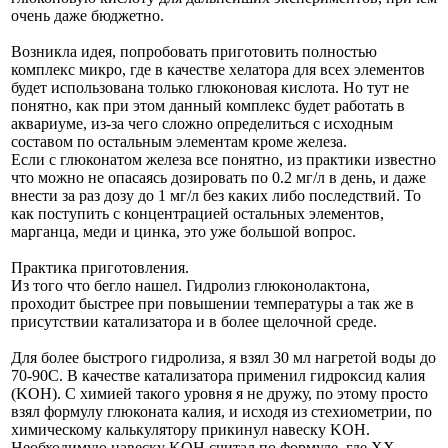
очень даже бюджетно.
Возникла идея, попробовать приготовить полностью
комплекс микро, где в качестве хелатора для всех элементов
будет использована только глюконовая кислота. Но тут не
понятно, как при этом данный комплекс будет работать в
аквариуме, из-за чего сложно определиться с исходным
составом по остальным элементам кроме железа.
Если с глюконатом железа все понятно, из практики известно
что можно не опасаясь дозировать по 0.2 мг/л в день, и даже
внести за раз дозу до 1 мг/л без каких либо последствий. То
как поступить с концентрацией остальных элементов,
марганца, меди и цинка, это уже большой вопрос.
Практика приготовления.
Из того что бегло нашел. Гидролиз глюконолактона,
проходит быстрее при повышении температуры а так же в
присутствии катализатора и в более щелочной среде.
Для более быстрого гидролиза, я взял 30 мл нагретой воды до
70-90С. В качестве катализатора применил гидроксид калия
(KOH). С химией такого уровня я не дружу, по этому просто
взял формулу глюконата калия, и исходя из стехиометрии, по
химическому калькулятору прикинул навеску KOH.
Необходимую навеску KOH считал по формуле, где ХХ