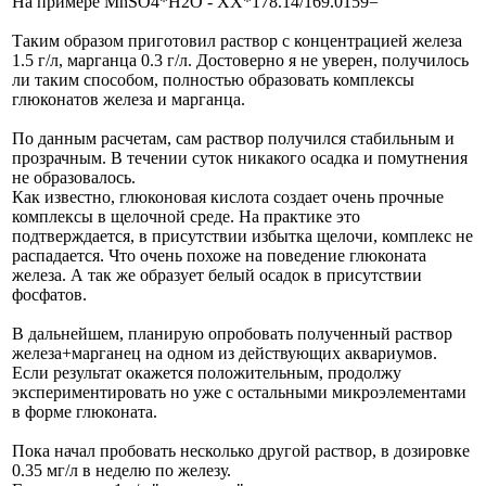
На примере MnSO4*H2O - ХХ*178.14/169.0159=
Таким образом приготовил раствор с концентрацией железа
1.5 г/л, марганца 0.3 г/л. Достоверно я не уверен, получилось
ли таким способом, полностью образовать комплексы
глюконатов железа и марганца.
По данным расчетам, сам раствор получился стабильным и
прозрачным. В течении суток никакого осадка и помутнения
не образовалось.
Как известно, глюконовая кислота создает очень прочные
комплексы в щелочной среде. На практике это
подтверждается, в присутствии избытка щелочи, комплекс не
распадается. Что очень похоже на поведение глюконата
железа. А так же образует белый осадок в присутствии
фосфатов.
В дальнейшем, планирую опробовать полученный раствор
железа+марганец на одном из действующих аквариумов.
Если результат окажется положительным, продолжу
экспериментировать но уже с остальными микроэлементами
в форме глюконата.
Пока начал пробовать несколько другой раствор, в дозировке
0.35 мг/л в неделю по железу.