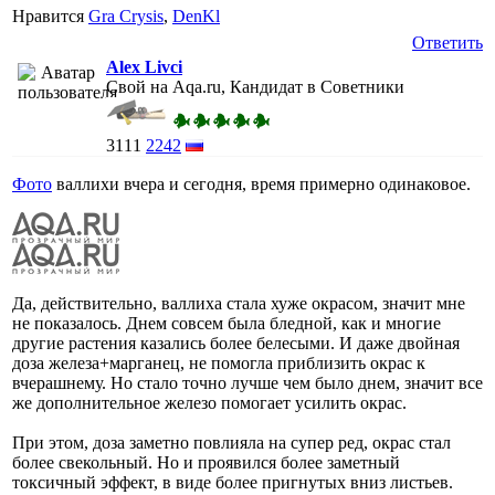
Нравится
Gra Crysis
,
DenKl
Ответить
Alex Livci
Свой на Aqa.ru, Кандидат в Советники
3111
2242
Фото
валлихи вчера и сегодня, время примерно одинаковое.
Да, действительно, валлиха стала хуже окрасом, значит мне
не показалось. Днем совсем была бледной, как и многие
другие растения казались более белесыми. И даже двойная
доза железа+марганец, не помогла приблизить окрас к
вчерашнему. Но стало точно лучше чем было днем, значит все
же дополнительное железо помогает усилить окрас.
При этом, доза заметно повлияла на супер ред, окрас стал
более свекольный. Но и проявился более заметный
токсичный эффект, в виде более пригнутых вниз листьев.