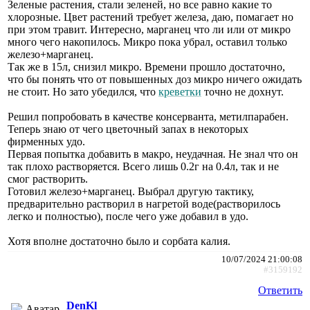
Зеленые растения, стали зеленей, но все равно какие то
хлорозные. Цвет растений требует железа, даю, помагает но
при этом травит. Интересно, марганец что ли или от микро
много чего накопилось. Микро пока убрал, оставил только
железо+марганец.
Так же в 15л, снизил микро. Времени прошло достаточно,
что бы понять что от повышенных доз микро ничего ожидать
не стоит. Но зато убедился, что
креветки
точно не дохнут.
Решил попробовать в качестве консерванта, метилпарабен.
Теперь знаю от чего цветочный запах в некоторых
фирменных удо.
Первая попытка добавить в макро, неудачная. Не знал что он
так плохо растворяется. Всего лишь 0.2г на 0.4л, так и не
смог растворить.
Готовил железо+марганец. Выбрал другую тактику,
предварительно растворил в нагретой воде(растворилось
легко и полностью), после чего уже добавил в удо.
Хотя вполне достаточно было и сорбата калия.
10/07/2024 21:00:08
#3159192
Ответить
DenKl