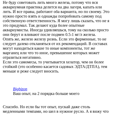
Не буду советовать лить много железа, потому что вся
аквариумная практика делится на два лагеря, капать или
лить. И все правы, работают оба варианта, но по своему. Это
нужно просто взять и однажды попробовать самому под
собственную ответственность. Я могу лишь сказать, что не я
это придумал. Так делают куда более опытные
аквариумисты. Иногда удивляешься, тому на сколько просто
они берут и вливают после подмен 0.5-1 мг/л железа.
Опять же, железо железу рознь. Если это фирменные, то не
следует далеко откланяться от их рекомендаций. В составах
могут находиться какие то иные компоненты, тот же
марганец или что то иное, превышение которых может
отразиться негативно.
Если это самомесы, то учитывается хелатор, чем он более
стойкий (это особенно касается садовых ЭДТА/ДТПА), тем
меньше и реже следует вносить.
Bigbizon
Ваш опыт, на 2 порядка больше моего
Спасибо. Но если бы тот опыт, пускай даже столь
медленными темпами, но шел в нужное русло. А я вижу что