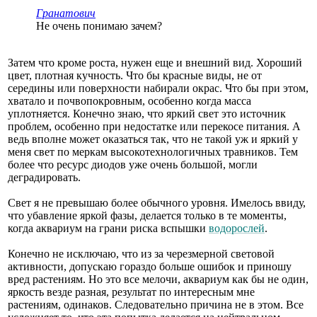
Гранатович
Не очень понимаю зачем?
Затем что кроме роста, нужен еще и внешний вид. Хороший
цвет, плотная кучность. Что бы красные виды, не от
середины или поверхности набирали окрас. Что бы при этом,
хватало и почвопокровным, особенно когда масса
уплотняется. Конечно знаю, что яркий свет это источник
проблем, особенно при недостатке или перекосе питания. А
ведь вполне может оказаться так, что не такой уж и яркий у
меня свет по меркам высокотехнологичных травников. Тем
более что ресурс диодов уже очень большой, могли
деградировать.
Свет я не превышаю более обычного уровня. Имелось ввиду,
что убавление яркой фазы, делается только в те моменты,
когда аквариум на грани риска вспышки
водорослей
.
Конечно не исключаю, что из за черезмерной световой
активности, допускаю гораздо больше ошибок и приношу
вред растениям. Но это все мелочи, аквариум как бы не один,
яркость везде разная, результат по интересным мне
растениям, одинаков. Следовательно причина не в этом. Все