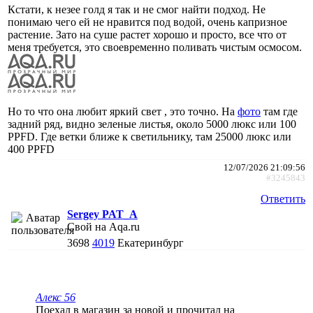
Кстати, к незее голд я так и не смог найти подход. Не
понимаю чего ей не нравится под водой, очень капризное
растение. Зато на суше растет хорошо и просто, все что от
меня требуется, это своевременно поливать чистым осмосом.
Но то что она любит яркий свет , это точно. На
фото
там где
задний ряд, видно зеленые листья, около 5000 люкс или 100
PPFD. Где ветки ближе к светильнику, там 25000 люкс или
400 PPFD
12/07/2026 21:09:56
#3245843
Ответить
Sergey PAT_A
Свой на Aqa.ru
3698
4019
Екатеринбург
Алекс 56
Поехал в магазин за новой и прочитал на