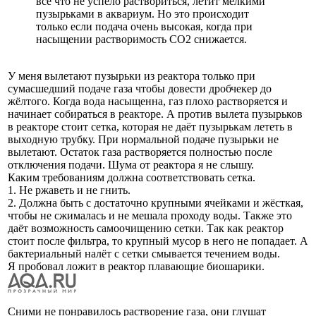
все что не успело раствориться, летит мелкими
пузырьками в аквариум. Но это происходит
только если подача очень высокая, когда при
насыщении растворимость СО2 снижается.
У меня вылетают пузырьки из реактора только при
сумасшедший подаче газа чтобы довести дробчекер до
жёлтого. Когда вода насыщенна, газ плохо растворяется и
начинает собираться в реакторе. А против вылета пузырьков
в реакторе стоит сетка, которая не даёт пузырькам лететь в
выходную трубку. При нормальной подаче пузырьки не
вылетают. Остаток газа растворяется полностью после
отключения подачи. Шума от реактора я не слышу.
Каким требованиям должна соответствовать сетка.
1. Не ржаветь и не гнить.
2. Должна быть с достаточно крупными ячейками и жёсткая,
чтобы не сжималась и не мешала проходу воды. Также это
даёт возможность самоочищению сетки. Так как реактор
стоит после фильтра, то крупный мусор в него не попадает. А
бактериальный налёт с сетки смывается течением воды.
Я пробовал ложит в реактор плавающие биошарики.
Сними не понравилось растворение газа, они глушат