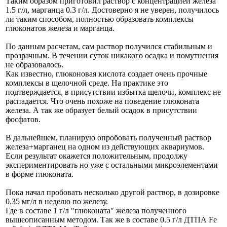
Таким образом приготовил раствор с концентрацией железа
1.5 г/л, марганца 0.3 г/л. Достоверно я не уверен, получилось
ли таким способом, полностью образовать комплексы
глюконатов железа и марганца.
По данным расчетам, сам раствор получился стабильным и
прозрачным. В течении суток никакого осадка и помутнения
не образовалось.
Как известно, глюконовая кислота создает очень прочные
комплексы в щелочной среде. На практике это
подтверждается, в присутствии избытка щелочи, комплекс не
распадается. Что очень похоже на поведение глюконата
железа. А так же образует белый осадок в присутствии
фосфатов.
В дальнейшем, планирую опробовать полученный раствор
железа+марганец на одном из действующих аквариумов.
Если результат окажется положительным, продолжу
экспериментировать но уже с остальными микроэлементами
в форме глюконата.
Пока начал пробовать несколько другой раствор, в дозировке
0.35 мг/л в неделю по железу.
Где в составе 1 г/л "глюконата" железа полученного
вышеописанным методом. Так же в составе 0.5 г/л ДТПА Fe