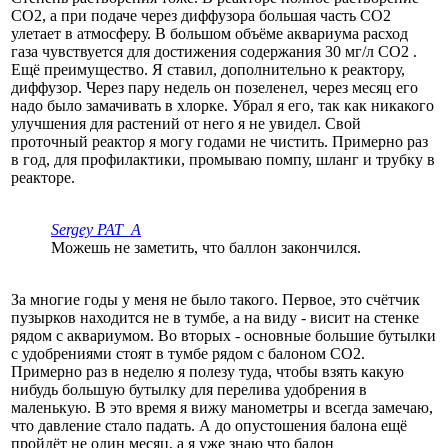
СО2, а при подаче через диффузора большая часть СО2
улетает в атмосферу. В большом объёме аквариума расход
газа чувствуется для достижения содержания 30 мг/л СО2 .
Ещё преимущество. Я ставил, дополнительно к реактору,
диффузор. Через пару недель он позеленел, через месяц его
надо было замачивать в хлорке. Убрал я его, так как никакого
улучшения для растений от него я не увидел. Свой
проточный реактор я могу годами не чистить. Примерно раз
в год, для профилактики, промываю помпу, шланг и трубку в
реакторе.
Sergey PAT_A
Можешь не заметить, что баллон закончился.
За многие годы у меня не было такого. Первое, это счётчик
пузырков находится не в тумбе, а на виду - висит на стенке
рядом с аквариумом. Во вторых - основные большие бутылки
с удобрениями стоят в тумбе рядом с балоном СО2.
Примерно раз в неделю я полезу туда, чтобы взять какую
нибудь большую бутылку для перелива удобрения в
маленькую. В это время я вижу манометры и всегда замечаю,
что давление стало падать. А до опустошения балона ещё
пройдёт не один месяц, а я уже знаю что балон