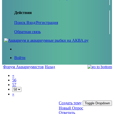
Действия
Поиск
Вход/Регистрация
Обратная связь
Войти
Форум Аквариумистов
Назад
«
56
57
»
Создать тему
Toggle Dropdown
Новый Опрос
Ответить