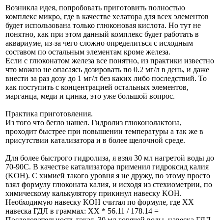
Возникла идея, попробовать приготовить полностью
комплекс микро, где в качестве хелатора для всех элементов
будет использована только глюконовая кислота. Но тут не
понятно, как при этом данный комплекс будет работать в
аквариуме, из-за чего сложно определиться с исходным
составом по остальным элементам кроме железа.
Если с глюконатом железа все понятно, из практики известно
что можно не опасаясь дозировать по 0.2 мг/л в день, и даже
внести за раз дозу до 1 мг/л без каких либо последствий. То
как поступить с концентрацией остальных элементов,
марганца, меди и цинка, это уже большой вопрос.
Практика приготовления.
Из того что бегло нашел. Гидролиз глюконолактона,
проходит быстрее при повышении температуры а так же в
присутствии катализатора и в более щелочной среде.
Для более быстрого гидролиза, я взял 30 мл нагретой воды до
70-90С. В качестве катализатора применил гидроксид калия
(KOH). С химией такого уровня я не дружу, по этому просто
взял формулу глюконата калия, и исходя из стехиометрии, по
химическому калькулятору прикинул навеску KOH.
Необходимую навеску KOH считал по формуле, где ХХ
навеска ГДЛ в граммах: ХХ * 56.11 / 178.14 =
Последовательность такая, 30 мл горячей воды, навеска ГДЛ