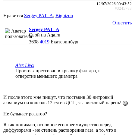
12/07/2026 00:43:52
#3245783
Нравится
Sergey PAT_A
,
Bigbizon
Ответить
Sergey PAT_A
Свой на Aqa.ru
3698
4019
Екатеринбург
Alex Livci
Просто запрессован в крышку фильтра, в
отверстие меньшего диаметра.
И после этого мне пишут, что поставив 30-литровый
аквариум на консоль 12 см из ДСП, я - рисковый парень!
Не булькает реактор?
Я так понимаю, основное его преимиущество перед
диффузорами - не степень растворения газа, а то, что в