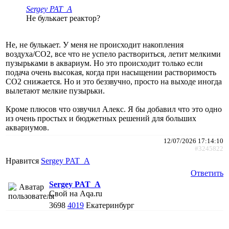
Sergey PAT_A
Не булькает реактор?
Не, не булькает. У меня не происходит накопления
воздуха/CO2, все что не успело раствориться, летит мелкими
пузырьками в аквариум. Но это происходит только если
подача очень высокая, когда при насыщении растворимость
СО2 снижается. Но и это беззвучно, просто на выходе иногда
вылетают мелкие пузырьки.
Кроме плюсов что озвучил Алекс. Я бы добавил что это одно
из очень простых и бюджетных решений для больших
аквариумов.
12/07/2026 17:14:10
#3245822
Нравится
Sergey PAT_A
Ответить
Sergey PAT_A
Свой на Aqa.ru
3698
4019
Екатеринбург