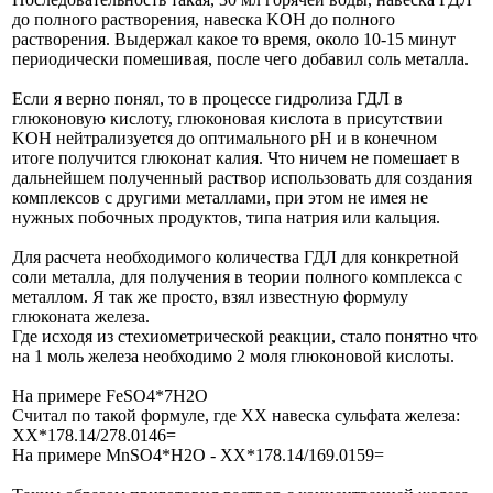
до полного растворения, навеска KOH до полного
растворения. Выдержал какое то время, около 10-15 минут
периодически помешивая, после чего добавил соль металла.
Если я верно понял, то в процессе гидролиза ГДЛ в
глюконовую кислоту, глюконовая кислота в присутствии
KOH нейтрализуется до оптимального pH и в конечном
итоге получится глюконат калия. Что ничем не помешает в
дальнейшем полученный раствор использовать для создания
комплексов с другими металлами, при этом не имея не
нужных побочных продуктов, типа натрия или кальция.
Для расчета необходимого количества ГДЛ для конкретной
соли металла, для получения в теории полного комплекса с
металлом. Я так же просто, взял известную формулу
глюконата железа.
Где исходя из стехиометрической реакции, стало понятно что
на 1 моль железа необходимо 2 моля глюконовой кислоты.
На примере FeSO4*7Н2О
Считал по такой формуле, где ХХ навеска сульфата железа:
ХХ*178.14/278.0146=
На примере MnSO4*H2O - ХХ*178.14/169.0159=