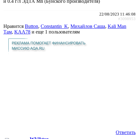
и 0.4 г/л ЭДТА Mn (Буйского производителя)
22/08/2023 11:46:08
#3098953
Нравится
Button
,
Constantin_K
,
Михайлов Саша
,
Kali Man
Там
,
KAA78
и еще
1 пользователям
Ответить