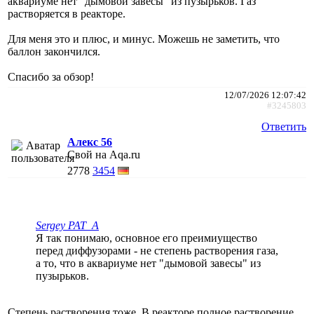
аквариуме нет "дымовой завесы" из пузырьков. Газ
растворяется в реакторе.
Для меня это и плюс, и минус. Можешь не заметить, что
баллон закончился.
Спасибо за обзор!
12/07/2026 12:07:42
#3245803
Ответить
Алекс 56
Свой на Aqa.ru
2778
3454
Sergey PAT_A
Я так понимаю, основное его преимиущество
перед диффузорами - не степень растворения газа,
а то, что в аквариуме нет "дымовой завесы" из
пузырьков.
Степень растворения тоже. В реакторе полное растворение