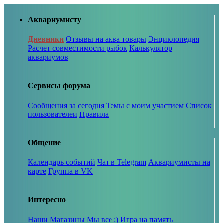
Аквариумисту
Дневники
Отзывы на аква товары
Энциклопедия
Расчет совместимости рыбок
Калькулятор
аквариумов
Сервисы форума
Сообщения за сегодня
Темы с моим участием
Список
пользователей
Правила
Общение
Календарь событий
Чат в Telegram
Аквариумисты на
карте
Группа в VK
Интересно
Наши Магазины
Мы все :)
Игра на память