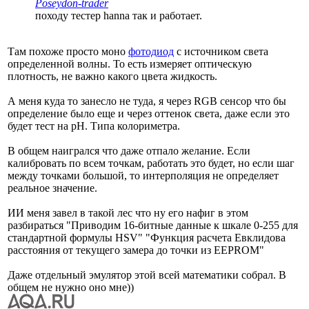
Poseydon-trader
походу тестер hanna так и работает.
Там похоже просто моно
фотодиод
с источником света
определенной волны. То есть измеряет оптическую
плотность, не важно какого цвета жидкость.
А меня куда то занесло не туда, я через RGB сенсор что бы
определение было еще и через оттенок света, даже если это
будет тест на pH. Типа колориметра.
В общем наигрался что даже отпало желание. Если
калибровать по всем точкам, работать это будет, но если шаг
между точками большой, то интерполяция не определяет
реальное значение.
ИИ меня завел в такой лес что ну его нафиг в этом
разбираться "Приводим 16-битные данные к шкале 0-255 для
стандартной формулы HSV" "Функция расчета Евклидова
расстояния от текущего замера до точки из EEPROM"
Даже отдельный эмулятор этой всей математики собрал. В
общем не нужно оно мне))