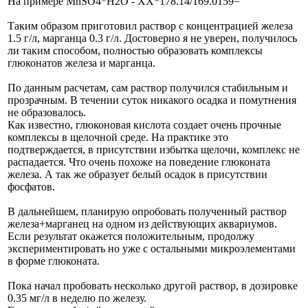
На примере MnSO4*H2O - ХХ*178.14/169.0159=
Таким образом приготовил раствор с концентрацией железа
1.5 г/л, марганца 0.3 г/л. Достоверно я не уверен, получилось
ли таким способом, полностью образовать комплексы
глюконатов железа и марганца.
По данным расчетам, сам раствор получился стабильным и
прозрачным. В течении суток никакого осадка и помутнения
не образовалось.
Как известно, глюконовая кислота создает очень прочные
комплексы в щелочной среде. На практике это
подтверждается, в присутствии избытка щелочи, комплекс не
распадается. Что очень похоже на поведение глюконата
железа. А так же образует белый осадок в присутствии
фосфатов.
В дальнейшем, планирую опробовать полученный раствор
железа+марганец на одном из действующих аквариумов.
Если результат окажется положительным, продолжу
экспериментировать но уже с остальными микроэлементами
в форме глюконата.
Пока начал пробовать несколько другой раствор, в дозировке
0.35 мг/л в неделю по железу.