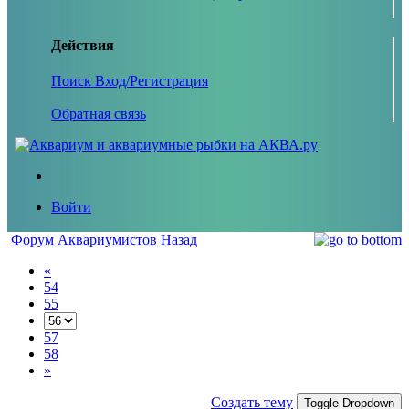
Действия
Поиск
Вход/Регистрация
Обратная связь
Войти
Форум Аквариумистов
Назад
«
54
55
57
58
»
Создать тему
Toggle Dropdown