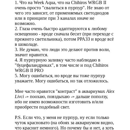
1. Что на Week Aqua, что на Chihiros WRGB II
очень просто "свалиться в пурпур". Не знаю от
чего это зависит, от применяемых светодиодов
или в принципе при 3 каналах иначе не
возможно.
2. Глаза очень быстро адаптируются к любому
освещению - вроде сначала бесит (при переходе с
прежнего светильника), потом РРАЗЗ и вроде всё
в шоколаде.
3. Не думаю, что люди это делают против воли,
значит нравится.
4. Я пурпурную заливку часто наблюдаю в
"буцефаландриках", в том числе и под Chihiros
WRGB II PRO
5. Могу ошибаться, но вроде вы тоже пурпур
уважаете. Могу ошибаться, но так отложилось.
Мне часто нравится "контраст" в аквариумах
Alex
Livci
-» поохаю, повздыхаю -» дальше поползу,
ибо не имею возможности изготовить и/или
приобрести подобный свет.
P.S. Если что, у меня не пурпур, ну если только
чуток красновато (на обоях за аквариумом видно,
что краснит немного). Но почему бы и нет, а хоть