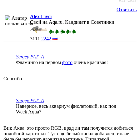
#3242939
Ответить
Alex Livci
Свой на Aqa.ru, Кандидат в Советники
3111
2242
Sergey PAT_A
Фламинго на первом
фото
очень красивая!
Спасибо.
Sergey PAT_A
Наверное, весь аквариум фиолетовый, как под
Week Aqua?
Вик Аква, это просто RGB, вряд ли там получится добиться
подобной картинки. Тут еще белый канал добавлен, иначе
была бы чересчур ядовитая картинка. Типа такой: