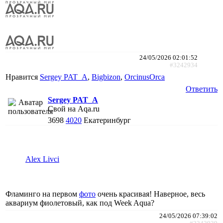
24/05/2026 02:01:52
#3242934
Нравится
Sergey PAT_A
,
Bigbizon
,
ОrcinusОrca
Ответить
Sergey PAT_A
Свой на Aqa.ru
3698
4020
Екатеринбург
Alex Livci
Фламинго на первом
фото
очень красивая! Наверное, весь
аквариум фиолетовый, как под Week Aqua?
24/05/2026 07:39:02