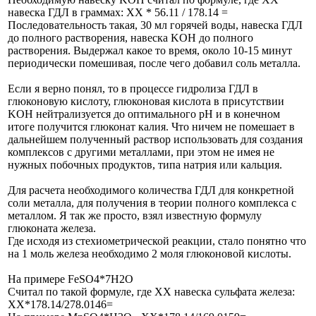
навеска ГДЛ в граммах: ХХ * 56.11 / 178.14 =
Последовательность такая, 30 мл горячей воды, навеска ГДЛ
до полного растворения, навеска KOH до полного
растворения. Выдержал какое то время, около 10-15 минут
периодически помешивая, после чего добавил соль металла.
Если я верно понял, то в процессе гидролиза ГДЛ в
глюконовую кислоту, глюконовая кислота в присутствии
KOH нейтрализуется до оптимального pH и в конечном
итоге получится глюконат калия. Что ничем не помешает в
дальнейшем полученный раствор использовать для создания
комплексов с другими металлами, при этом не имея не
нужных побочных продуктов, типа натрия или кальция.
Для расчета необходимого количества ГДЛ для конкретной
соли металла, для получения в теории полного комплекса с
металлом. Я так же просто, взял известную формулу
глюконата железа.
Где исходя из стехиометрической реакции, стало понятно что
на 1 моль железа необходимо 2 моля глюконовой кислоты.
На примере FeSO4*7Н2О
Считал по такой формуле, где ХХ навеска сульфата железа:
ХХ*178.14/278.0146=