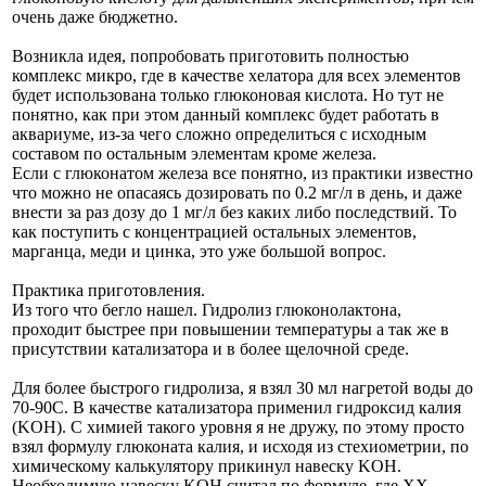
очень даже бюджетно.
Возникла идея, попробовать приготовить полностью
комплекс микро, где в качестве хелатора для всех элементов
будет использована только глюконовая кислота. Но тут не
понятно, как при этом данный комплекс будет работать в
аквариуме, из-за чего сложно определиться с исходным
составом по остальным элементам кроме железа.
Если с глюконатом железа все понятно, из практики известно
что можно не опасаясь дозировать по 0.2 мг/л в день, и даже
внести за раз дозу до 1 мг/л без каких либо последствий. То
как поступить с концентрацией остальных элементов,
марганца, меди и цинка, это уже большой вопрос.
Практика приготовления.
Из того что бегло нашел. Гидролиз глюконолактона,
проходит быстрее при повышении температуры а так же в
присутствии катализатора и в более щелочной среде.
Для более быстрого гидролиза, я взял 30 мл нагретой воды до
70-90С. В качестве катализатора применил гидроксид калия
(KOH). С химией такого уровня я не дружу, по этому просто
взял формулу глюконата калия, и исходя из стехиометрии, по
химическому калькулятору прикинул навеску KOH.
Необходимую навеску KOH считал по формуле, где ХХ