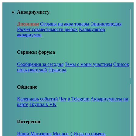
Аквариумисту
Дневники
Отзывы на аква товары
Энциклопедия
Расчет совместимости рыбок
Калькулятор
аквариумов
Сервисы форума
Сообщения за сегодня
Темы с моим участием
Список
пользователей
Правила
Общение
Календарь событий
Чат в Telegram
Аквариумисты на
карте
Группа в VK
Интересно
Наши Магазины
Мы все :)
Игра на память