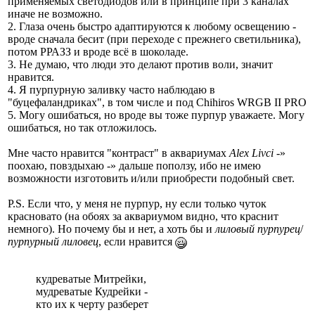
применяемых светодиодов или в принципе при 3 каналах
иначе не возможно.
2. Глаза очень быстро адаптируются к любому освещению -
вроде сначала бесит (при переходе с прежнего светильника),
потом РРАЗЗ и вроде всё в шоколаде.
3. Не думаю, что люди это делают против воли, значит
нравится.
4. Я пурпурную заливку часто наблюдаю в
"буцефаландриках", в том числе и под Chihiros WRGB II PRO
5. Могу ошибаться, но вроде вы тоже пурпур уважаете. Могу
ошибаться, но так отложилось.
Мне часто нравится "контраст" в аквариумах
Alex Livci
-»
поохаю, повздыхаю -» дальше поползу, ибо не имею
возможности изготовить и/или приобрести подобный свет.
P.S. Если что, у меня не пурпур, ну если только чуток
красновато (на обоях за аквариумом видно, что краснит
немного). Но почему бы и нет, а хоть бы и
лиловый пурпурец
/
пурпурный лиловец
, если нравится
кудреватые Митрейки,
мудреватые Кудрейки -
кто их к черту разберет