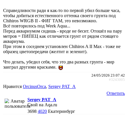
Справедливости ради я как-то по первой убил больше часа,
чтобы добиться естественного оттенка своего грунта под
Chihiros WRGB II - ФИГ ТАМ, это невозможно.
Всё повторилось под Week Aqua...
Перед аквариумом сидишь - вроде не бесит. Отошёл на пару
метров = ПИПЕЦ как отличается грунт от рядом стоящего
аквариума.
При этом в соседнем установлен Chihiros A II Max - тоже не
образец цветопередачи (желтит и зеленит).
Что делать, убедил себя, что это два разных грунта - мир
заиграл другими красками.
24/05/2026 23:07:42
#3243005
Нравится
ОrcinusОrca
,
Sergey PAT_A
Ответить
Sergey PAT_A
Свой на Aqa.ru
3698
4020
Екатеринбург