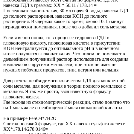
навеска ГДЛ в граммах: ХХ * 56.11 / 178.14 =
Последовательность такая, 30 мл горячей воды, навеска ГДЛ
до полного растворения, навеска KOH до полного
растворения. Выдержал какое то время, около 10-15 минут
периодически помешивая, после чего добавил соль металла.
Если я верно понял, то в процессе гидролиза ГДЛ в
глюконовую кислоту, глюконовая кислота в присутствии
KOH нейтрализуется до оптимального pH и в конечном
итоге получится глюконат калия. Что ничем не помешает в
дальнейшем полученный раствор использовать для создания
комплексов с другими металлами, при этом не имея не
нужных побочных продуктов, типа натрия или кальция.
Для расчета необходимого количества ГДЛ для конкретной
соли металла, для получения в теории полного комплекса с
металлом. Я так же просто, взял известную формулу
глюконата железа.
Где исходя из стехиометрической реакции, стало понятно что
на 1 моль железа необходимо 2 моля глюконовой кислоты.
На примере FeSO4*7Н2О
Считал по такой формуле, где ХХ навеска сульфата железа:
ХХ*178.14/278.0146=