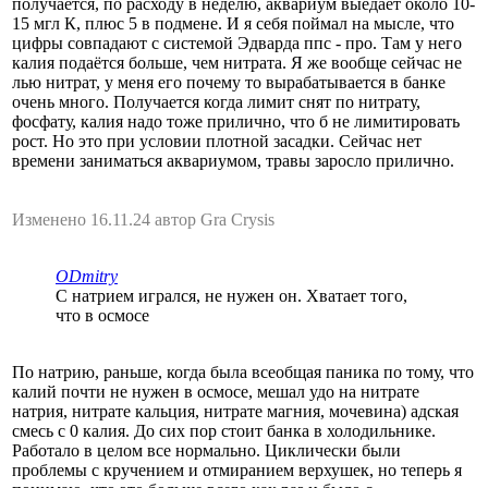
получается, по расходу в неделю, аквариум выедает около 10-
15 мгл К, плюс 5 в подмене. И я себя поймал на мысле, что
цифры совпадают с системой Эдварда ппс - про. Там у него
калия подаётся больше, чем нитрата. Я же вообще сейчас не
лью нитрат, у меня его почему то вырабатывается в банке
очень много. Получается когда лимит снят по нитрату,
фосфату, калия надо тоже прилично, что б не лимитировать
рост. Но это при условии плотной засадки. Сейчас нет
времени заниматься аквариумом, травы заросло прилично.
Изменено 16.11.24 автор Gra Crysis
ODmitry
С натрием игрался, не нужен он. Хватает того,
что в осмосе
По натрию, раньше, когда была всеобщая паника по тому, что
калий почти не нужен в осмосе, мешал удо на нитрате
натрия, нитрате кальция, нитрате магния, мочевина) адская
смесь с 0 калия. До сих пор стоит банка в холодильнике.
Работало в целом все нормально. Циклически были
проблемы с кручением и отмиранием верхушек, но теперь я