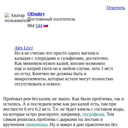
Ответить
ODmitry
Постоянный посетитель
884
544
Alex Livci
Но я не считаю что просто одних магния и
кальция с хлоридами и сульфатами, достаточно.
Как минимум нужен калий, вполне возможно
еще и натрий (хотя он в любом случае, хоть 1 мг/л
но есть). Конечно же должны быть и
микроэлементы, которые кстати могут полностью
отсутствовать в осмосе.
Пробовал рем без калия, не зашло. Как были проблемы, так и
остались. А в последнем реме как раз калий есть, там при
жесткости 6 его 6.2 мг/л. Т.е. не будет качель с составом воды,
на которые остро реагируют, например,
гигрофилы
. Тем
самым решилась проблема с дырками на листьях и
кручением
лимонника
. Ну и макро я даю практически без