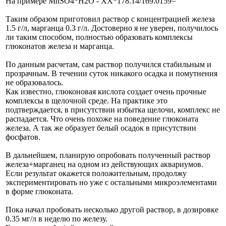
На примере MnSO4*H2O - ХХ*178.14/169.0159=
Таким образом приготовил раствор с концентрацией железа
1.5 г/л, марганца 0.3 г/л. Достоверно я не уверен, получилось
ли таким способом, полностью образовать комплексы
глюконатов железа и марганца.
По данным расчетам, сам раствор получился стабильным и
прозрачным. В течении суток никакого осадка и помутнения
не образовалось.
Как известно, глюконовая кислота создает очень прочные
комплексы в щелочной среде. На практике это
подтверждается, в присутствии избытка щелочи, комплекс не
распадается. Что очень похоже на поведение глюконата
железа. А так же образует белый осадок в присутствии
фосфатов.
В дальнейшем, планирую опробовать полученный раствор
железа+марганец на одном из действующих аквариумов.
Если результат окажется положительным, продолжу
экспериментировать но уже с остальными микроэлементами
в форме глюконата.
Пока начал пробовать несколько другой раствор, в дозировке
0.35 мг/л в неделю по железу.