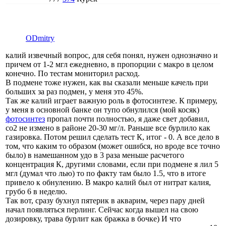
ODmitry
калий извечный вопрос, для себя понял, нужен однозначно и
причем от 1-2 мгл ежедневно, в пропорции с макро в целом
конечно. По тестам мониторил расход.
В подмене тоже нужен, как вы сказали меньше качель при
больших за раз подмен, у меня это 45%.
Так же калий играет важную роль в фотосинтезе. К примеру,
у меня в основной банке он тупо обнулился (мой косяк)
фотосинтез
пропал почти полностью, я даже свет добавил,
со2 не измено в районе 20-30 мг/л. Раньше все бурлило как
газировка. Потом решил сделать тест К, итог - 0. А все дело в
том, что каким то образом (может ошибся, но вроде все точно
было) в намешанном удо в 3 раза меньше расчетого
концентрация К, другими словами, если при подмене я лил 5
мгл (думал что лью) то по факту там было 1.5, что в итоге
привело к обнулению. В макро калий был от нитрат калия,
грубо 6 в неделю.
Так вот, сразу бухнул пятерик в акварим, через пару дней
начал появляться перлинг. Сейчас когда вышел на свою
дозировку, трава бурлит как бражка в бочке) И что