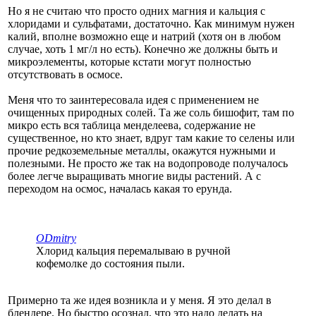
Но я не считаю что просто одних магния и кальция с
хлоридами и сульфатами, достаточно. Как минимум нужен
калий, вполне возможно еще и натрий (хотя он в любом
случае, хоть 1 мг/л но есть). Конечно же должны быть и
микроэлементы, которые кстати могут полностью
отсутствовать в осмосе.
Меня что то заинтересовала идея с применением не
очищенных природных солей. Та же соль бишофит, там по
микро есть вся таблица менделеева, содержание не
существенное, но кто знает, вдруг там какие то селены или
прочие редкоземельные металлы, окажутся нужными и
полезными. Не просто же так на водопроводе получалось
более легче выращивать многие виды растений. А с
переходом на осмос, началась какая то ерунда.
ODmitry
Хлорид кальция перемалываю в ручной
кофемолке до состояния пыли.
Примерно та же идея возникла и у меня. Я это делал в
блендере. Но быстро осознал, что это надо делать на