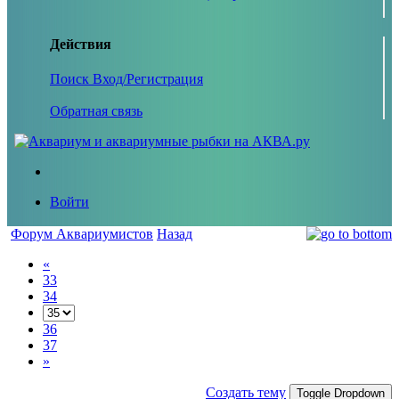
Действия
Поиск
Вход/Регистрация
Обратная связь
Войти
Форум Аквариумистов
Назад
«
33
34
36
37
»
Создать тему
Toggle Dropdown