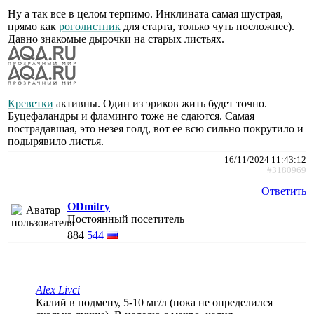
Ну а так все в целом терпимо. Инклината самая шустрая,
прямо как
роголистник
для старта, только чуть посложнее).
Давно знакомые дырочки на старых листьях.
Креветки
активны. Один из эриков жить будет точно.
Буцефаландры и фламинго тоже не сдаются. Самая
пострадавшая, это незея голд, вот ее всю сильно покрутило и
подырявило листья.
16/11/2024 11:43:12
#3180969
Ответить
ODmitry
Постоянный посетитель
884
544
Alex Livci
Калий в подмену, 5-10 мг/л (пока не определился