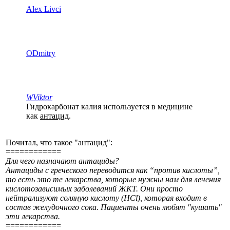
Alex Livci
ODmitry
WViktor
Гидрокарбонат калия используется в медицине
как
антацид
.
Почитал, что такое "антацид":
============
Для чего назначают антациды?
Антациды с греческого переводится как “против кислоты”,
то есть это те лекарства, которые нужны нам для лечения
кислотозависимых заболеваний ЖКТ. Они просто
нейтрализуют соляную кислоту (HCl), которая входит в
состав желудочного сока. Пациенты очень любят "кушать"
эти лекарства.
============