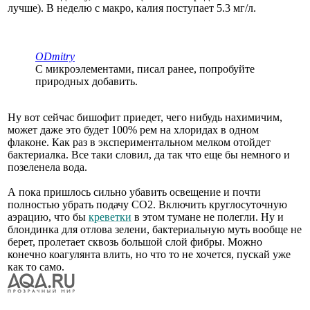
лучше). В неделю с макро, калия поступает 5.3 мг/л.
ODmitry
С микроэлементами, писал ранее, попробуйте
природных добавить.
Ну вот сейчас бишофит приедет, чего нибудь нахимичим,
может даже это будет 100% рем на хлоридах в одном
флаконе. Как раз в экспериментальном мелком отойдет
бактериалка. Все таки словил, да так что еще бы немного и
позеленела вода.
А пока пришлось сильно убавить освещение и почти
полностью убрать подачу СО2. Включить круглосуточную
аэрацию, что бы
креветки
в этом тумане не полегли. Ну и
блондинка для отлова зелени, бактериальную муть вообще не
берет, пролетает сквозь большой слой фибры. Можно
конечно коагулянта влить, но что то не хочется, пускай уже
как то само.