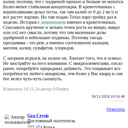
калия, поэтому, что с подменой пришло и больше не копится.
Более-менее стабильная концентация. В креветочниках с
верхоплавками делал тесты, так там калий от 0 до 2 мг/л и
все растет хорошо. Но там подаю Тотал пару-тройку раз в
неделю. История с
лимонником
именно в креветочниках.
Списывать кручение и затыки точек роста на микро, макро
или co2 нет смысла, потому что там маленькие дозы
удобрений и небольшие подмены. Поэтому гвоздь
программы - это рем, а именно соотношение кальция,
магния, калия, сульфатов, хлоридов.
С натрием игрался, не нужен он. Хватает того, что в осмосе.
Не заостряйте на него внимание. С микроэлементами, писал
ранее, попробуйте природных добавить. Это покрывает все
потребности любого аквариума, тем более у Вас кварц и сам
бог велел чуть-чуть сыпануть.
Изменено 16.11.24 автор ODmitry
16/11/2024 10:10:40
#3180962
Ответить
Gra Crysis
Постоянный посетитель
777
374
Курск