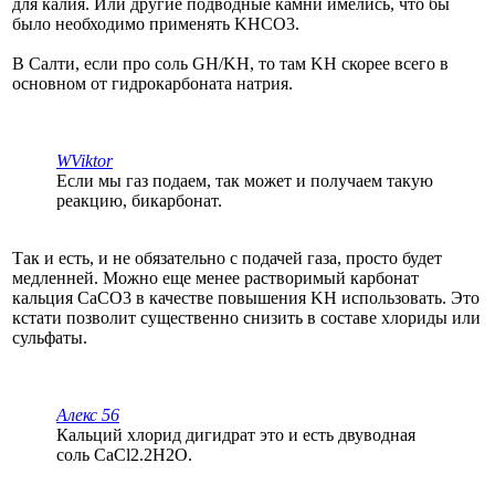
для калия. Или другие подводные камни имелись, что бы
было необходимо применять KHCO3.
В Салти, если про соль GH/KH, то там KH скорее всего в
основном от гидрокарбоната натрия.
WViktor
Если мы газ подаем, так может и получаем такую
реакцию, бикарбонат.
Так и есть, и не обязательно с подачей газа, просто будет
медленней. Можно еще менее растворимый карбонат
кальция CaCO3 в качестве повышения KH использовать. Это
кстати позволит существенно снизить в составе хлориды или
сульфаты.
Алекс 56
Кальций хлорид дигидрат это и есть двуводная
соль CaCl2.2H2O.