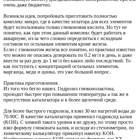
очень даже бюджетно.
Возникла идея, попробовать приготовить полностью
комплекс микро, где в качестве хелатора для всех элементов
будет использована только глюконовая кислота. Но тут не
понятно, как при этом данный комплекс будет работать в
аквариуме, из-за чего сложно определиться с исходным
составом по остальным элементам кроме железа.
Если с глюконатом железа все понятно, из практики известно
что можно не опасаясь дозировать по 0.2 мг/л в день, и даже
внести за раз дозу до 1 мг/л без каких либо последствий. То
как поступить с концентрацией остальных элементов,
марганца, меди и цинка, это уже большой вопрос.
Практика приготовления.
Из того что бегло нашел. Гидролиз глюконолактона,
проходит быстрее при повышении температуры а так же в
присутствии катализатора и в более щелочной среде.
Для более быстрого гидролиза, я взял 30 мл нагретой воды до
70-90С. В качестве катализатора применил гидроксид калия
(KOH). С химией такого уровня я не дружу, по этому просто
взял формулу глюконата калия, и исходя из стехиометрии, по
химическому калькулятору прикинул навеску KOH.
Необходимую навеску KOH считал по формуле, где ХХ