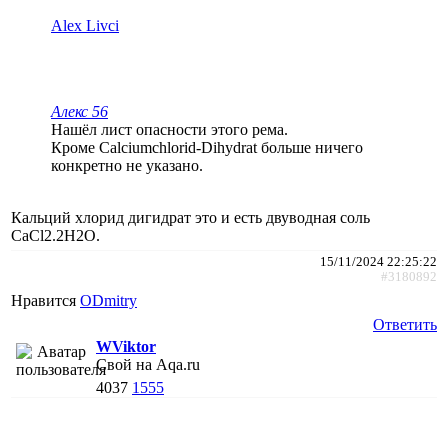
Alex Livci
Алекс 56
Нашёл лист опасности этого рема.
Кроме Calciumchlorid-Dihydrat больше ничего
конкретно не указано.
Кальций хлорид дигидрат это и есть двуводная соль
CaCl2.2H2O.
15/11/2024 22:25:22
#3180892
Нравится
ODmitry
Ответить
WViktor
Свой на Aqa.ru
4037
1555