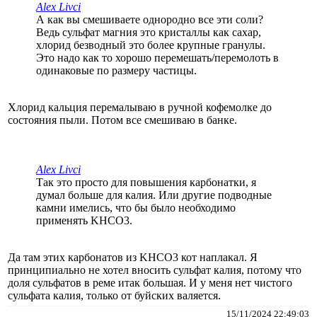
Alex Livci
А как вы смешиваете однородно все эти соли?
Ведь сульфат магния это кристаллы как сахар,
хлорид безводный это более крупные гранулы.
Это надо как то хорошо перемешать/перемолоть в
одинаковые по размеру частицы.
Хлорид кальция перемалываю в ручной кофемолке до
состояния пыли. Потом все смешиваю в банке.
Alex Livci
Так это просто для повышения карбонатки, я
думал больше для калия. Или другие подводные
камни имелись, что бы было необходимо
применять KHCO3.
Да там этих карбонатов из KHCO3 кот наплакал. Я
принципиально не хотел вносить сульфат калия, потому что
доля сульфатов в реме итак большая. И у меня нет чистого
сульфата калия, только от буйских валяется.
15/11/2024 22:49:03