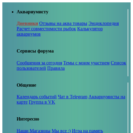
Аквариумисту
Дневники
Отзывы на аква товары
Энциклопедия
Расчет совместимости рыбок
Калькулятор
аквариумов
Сервисы форума
Сообщения за сегодня
Темы с моим участием
Список
пользователей
Правила
Общение
Календарь событий
Чат в Telegram
Аквариумисты на
карте
Группа в VK
Интересно
Наши Магазины
Мы все :)
Игра на память