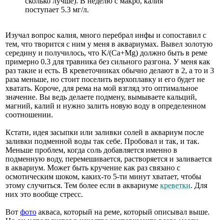
сколько лучше). В неделю с макро, калия
поступает 5.3 мг/л.
Изучал вопрос калия, много перебрал инфы и сопоставил с
тем, что творится с ним у меня в аквариумах. Вывел золотую
середину и получилось, что K/(Ca+Mg) должно быть в реме
примерно 0.3 для травника без сильного разгона. У меня как
раз такие и есть. В креветочниках обычно делают в 2, а то и 3
раза меньше, но стоит поселить верхоплавку и его будет не
хватать. Короче, для рема на мой взгляд это оптимальное
значение. Вы ведь делаете подмену, вымываете кальций,
магний, калий и нужно залить новую воду в определенном
соотношении.
Кстати, идея засыпки или заливки солей в аквариум после
заливки подменной воды так себе. Пробовал и так, и так.
Меньше проблем, когда соль добавляется именно в
подменную воду, перемешивается, растворяется и заливается
в аквариум. Может быть кручение как раз связано с
осмотическим шоком, каких-то 5-ти минут хватает, чтобы
этому случиться. Тем более если в аквариуме
креветки
. Для
них это вообще стресс.
Вот
фото
акваса, который на реме, который описывал выше.