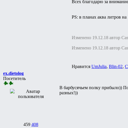
Всех благодарю за внимание
PS: в планах аква литров на
Изменено 19.12.18 автор Ca
Изменено 19.12.18 автор Ca
Нравится
UmJulia
,
Blin-02
,
С
ex.dietolog
Посетитель
В барбусячьем полку прибыло)) По
разных!))
459
408