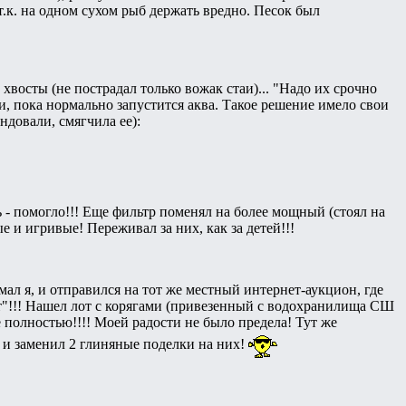
т.к. на одном сухом рыб держать вредно. Песок был
хвосты (не пострадал только вожак стаи)... "Надо их срочно
дели, пока нормально запустится аква. Такое решение имело свои
довали, смягчила ее):
 - помогло!!! Еще фильтр поменял на более мощный (стоял на
е и игривые! Переживал за них, как за детей!!!
ал я, и отправился на тот же местный интернет-аукцион, где
одит"!!! Нашел лот с корягами (привезенный с водохранилища СШ
 полностью!!!! Моей радости не было предела! Тут же
л и заменил 2 глиняные поделки на них!