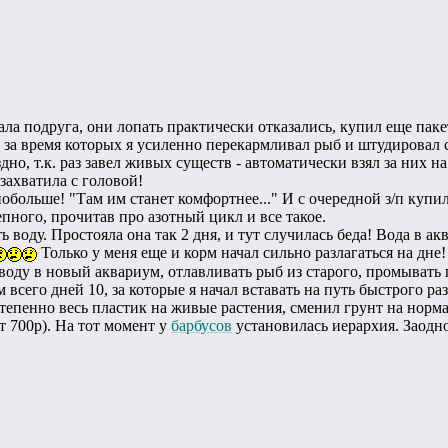
дала подруга, они лопать практически отказались, купил еще паке
 за время которых я усиленно перекармливал рыб и штудировал ст
но, т.к. раз завел живых существ - автоматически взял за них на
захватила с головой!
побольше! "Там им станет комфортнее..." И с очередной з/п купи
пного, прочитав про азотный цикл и все такое.
ь воду. Простояла она так 2 дня, и тут случилась беда! Вода в а
Только у меня еще и корм начал сильно разлагаться на дне!
воду в новый аквариум, отлавливать рыб из старого, промывать 
 всего дней 10, за которые я начал вставать на путь быстрого ра
степенно весь пластик на живые растения, сменил грунт на норм
т 700р). На тот момент у
барбусов
установилась иерархия. Заодно