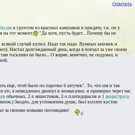
Ответить
бусом
и грунтом из красных камушков в придачу, т.к. он у
я на тот момент.
"Да хотя, пусть будет... Почему бы не
на всякий случай купил. Надо так надо. Вумных книжек и
авел). Настал долгожданный день, когда я поехал за уже своим
там тоскливо не было... О корме, конечно, не подумал, и
вой.
ть еще, чтоб было по парочке 6 штучек". То, что им и так
 з/п, я немедленно двинул в зоомагазин, и примерно через час
цев
обычных, 2-х мшистиков, 2-х платидорасов и 1
анциструса
овном.) Заодно, для успокоения души, был куплен кустик
юдал за своими новыми питомцами!