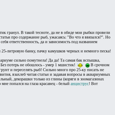
тик гранул. В такой тесноте, да не в обиде мои рыбки провели
атьи про содержание рыб, ужасаясь: "Во что я ввязался?". Но
 себя ответственность, да и зависимость под названием
л 25-литровую банку, пачку камушков черных и немного песка!
квариуме сильно помутнела! Да да! Та самая бак вспышка,
 Без потерь не обошлось - умер 1 мшистик!
В срочном
грунт и переселять рыб! Сильно много про 25-ку писать не
звития, взахлеб читая статьи и задавая вопросы в аквариумных
альный, декорашки только из глины (коряги в зоомагазинах
 мне попался на глаза красавец - белый
анциструс
! Вот