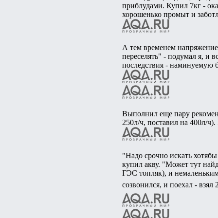
приблудами. Купил 7кг - ок
хорошенько промыт и заботл
А тем временем напряжение
переселять" - подумал я, и в
последствия - наминуемую б
Выполнил еще пару рекоменд
250л/ч, поставил на 400л/ч)
"Надо срочно искать хотябы
купил акву. "Может тут найд
ГЭС топляк), и немаленьким
созвонился, и поехал - взял