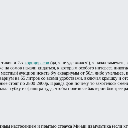
стиков и 2-х
коридорасов
(да, я не удержался!), я начал замечать,
е на сомов начали кидаться, к которым особого интереса никогда
местный аукцион искать б/у аквариумы от 50л, либо умельцев, к
ариум на 65 литров со всеми удобствами, включая крышку и отсек
ные стоят по 2800-2900р. Правда фон почему-то захотелось смен
ыжал губку из фильтра туда, чтобы полезные бактерии быстрее р
тным настроением и прытью страуса Ми-ми из мультика (если кто