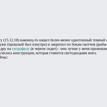
оту (15.12.18) наконец-то нашел более-менее однотонный темный
ужи (прошлый был изнутри) и закрепил по бокам скотчем (рыбы б
ндру на
гигрофилу
(в черепе сидит) - они лучше у меня приживают
чилась конструкция, которая ставится светодиодами вниз.
йчас: