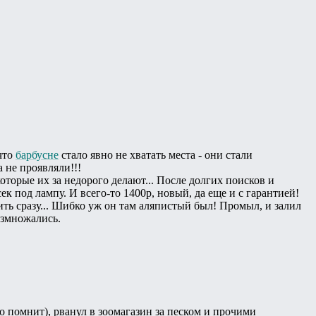
 что
барбусне
стало явно не хватать места - они стали
 не проявляли!!!
оторые их за недорого делают... После долгих поисков и
 под лампу. И всего-то 1400р, новый, да еще и с гарантией!
ить сразу... Шибко уж он там аляпистый был! Промыл, и залил
азмножались.
 помнит), рванул в зоомагазин за песком и прочими