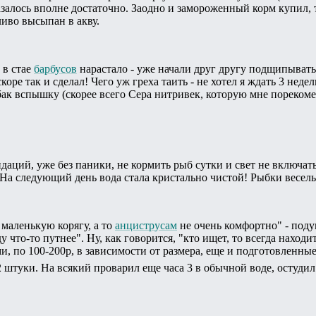
азалось вполне достаточно. Заодно и замороженный корм купил, 
иво высыпан в акву.
 в стае
барбусов
нарастало - уже начали друг другу подщипывать 
скоре так и сделал! Чего уж греха таить - не хотел я ждать 3 не
ак вспышку (скорее всего Сера нитривек, которую мне порекомен
аций, уже без паники, не кормить рыб сутки и свет не включать
. На следующий день вода стала кристально чистой! Рыбки веселы
 маленькую корягу, а то
анциструсам
не очень комфортно" - подум
у что-то путнее". Ну, как говорится, "кто ищет, то всегда нах
и, по 100-200р, в зависимости от размера, еще и подготовленные
 2 штуки. На всякий проварил еще часа 3 в обычной воде, остуди