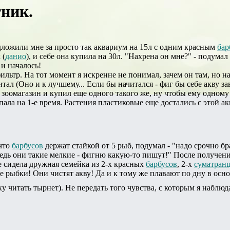
ник.
ложили мне за просто так аквариум на 15л с одним красным
бар
 (
данио
), и себе она купила на 30л. "Нахрена он мне?" - подумал 
 и началось!
ильтр. На тот момент я искренне не понимал, зачем он там, но 
итал (Оно и к лучшему... Если бы начитался - фиг бы себе акву з
в зоомагазин и купил еще одного такого же, ну чтобы ему одному 
ала на 1-е время. Растения пластиковые еще достались с этой ак
 что
барбусов
держат стайкой от 5 рыб, подумал - "надо срочно бра
ведь они такие мелкие - фигню какую-то пишут!" После получения
е сидела дружная семейка из 2-х красных
барбусов
, 2-х
суматран
е рыбки! Они чистят акву! Да и к тому же плавают по дну в осн
у читать тырнет). Не передать того чувства, с которым я набл