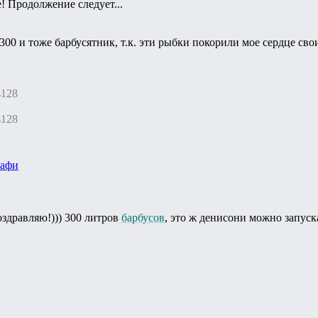
! Продолжение следует...
 300 и тоже барбусятник, т.к. эти рыбки покорили мое сердце с
s128
s128
афи
здравляю!))) 300 литров
барбусов
, это ж денисони можно запуска