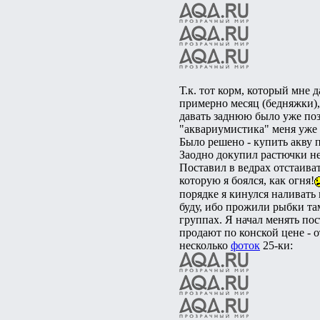
Т.к. тот корм, который мне 
примерно месяц (бедняжки),
давать заднюю было уже позд
"аквариумистика" меня уже 
Было решено - купить акву 
Заодно докупил растючки не
Поставил в ведрах отстаиват
которую я боялся, как огня!
порядке я кинулся наливать 
буду, ибо прожили рыбки там
группах. Я начал менять по
продают по конской цене - о
несколько
фоток
25-ки: