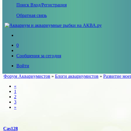
Поиск
Вход/Регистрация
Обратная связь
0
Сообщения за сегодня
Войти
Форум Аквариумистов
»
Блоги аквариумистов
»
Развитие мое
«
1
2
3
»
Cas128