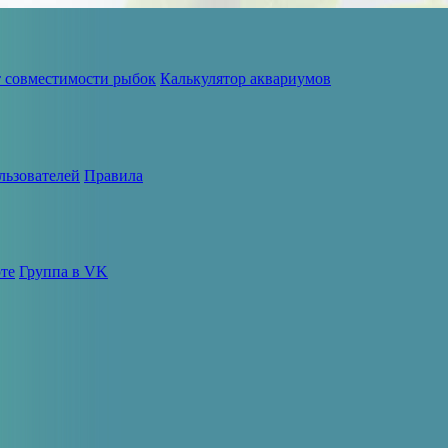
т совместимости рыбок
Калькулятор аквариумов
льзователей
Правила
те
Группа в VK