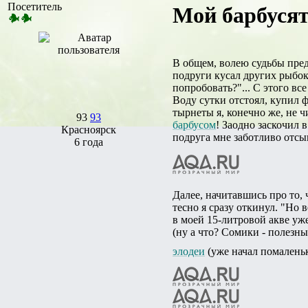
Посетитель
Мой барбусят
В общем, волею судьбы пред
подруги кусал других рыбок
попробовать?"... С этого все
Воду сутки отстоял, купил ф
тырнеты я, конечно же, не ч
93
93
барбусом
! Заодно заскочил 
Красноярск
подруга мне заботливо отсып
6 года
Далее, начитавшись про то,
тесно я сразу откинул. "Но 
в моей 15-литровой акве уж
(ну а что? Сомики - полезны
элодеи
(уже начал помаленьк