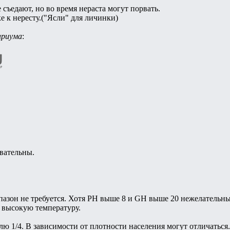
съедают, но во время нераста могут порвать.
е к нересту.("Ясли" для личинки)
ариума
:
вательны.
пазон не требуется. Хотя PH выше 8 и GH выше 20 нежелательны
 высокую температуру.
лю 1/4. В зависимости от плотности населения могут отличаться.