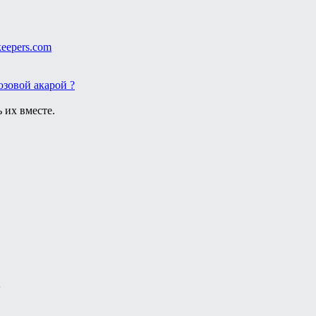
keepers.com
юзовой акарой ?
 их вместе.