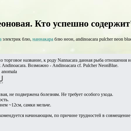
оновая. Кто успешно содержит?
а
электрик блю,
наннакара
блю неон, andinoacara pulcher neon blue
но торговое название, к роду Nannacara данная рыба отношения н
 Andinoacara. Возможно - Andinoacara cf. Pulcher NeonBlue.
. anomala
вая, не подвержена болезням. Не требует особого ухода.
сть.
днем ~12см, самки мельче.
комендуется начинающим, по причине трудностей в совмещение