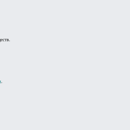
еств.
и
.