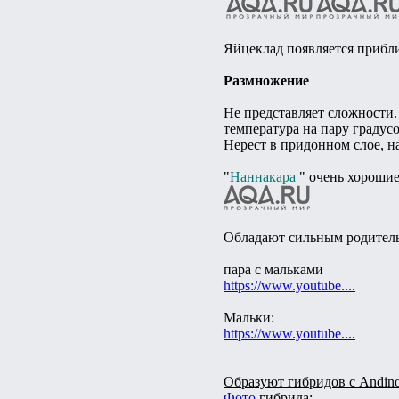
Яйцеклад появляется прибли
Размножение
Не представляет сложности. 
температура на пару градус
Нерест в придонном слое, на
"
Наннакара
" очень хорошие
Обладают сильным родительс
пара с мальками
https://www.youtube....
Мальки:
https://www.youtube....
Образуют гибридов с Andinoa
Фото
гибрида: