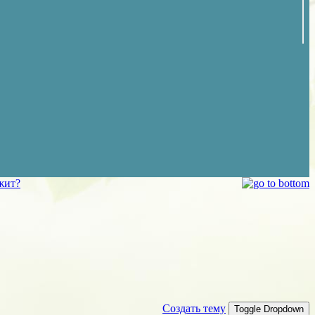
жит?
Создать тему
Toggle Dropdown