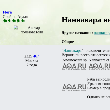
Flora
Свой на Aqa.ru
Наннакара не
Другие названия:
наннакар
Общие
"
Наннакара
" - исключитель
Вероятней всего относится к
2325
467
Andinoacara sp.
Nannacara cf
Москва
7 года
Раба выносли
Яркая внешно
Размер в сре
Однако не ре