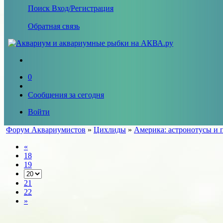
Поиск
Вход/Регистрация
Обратная связь
0
Сообщения за сегодня
Войти
Форум Аквариумистов
»
Цихлиды
»
Америка: астронотусы и 
«
18
19
21
22
»