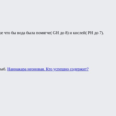
е что бы вода была помягче( GH до 8) и кислей( PH до 7).
рыб.
Наннакара неоновая. Кто успешно содержит?