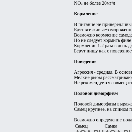
NO
не более 20мг/л
3
Кормление
В питание не привередливы
Едят все живые/замороженн
Возможно кормление самод
Но не следует кормить филе
Кормление 1-2 раза в день дл
Берут пищу как с поверхност
Поведение
Агрессия - средняя. В основ
Мелкие рыбы рассматривают
Не рекомендуется совмещат
Половой диморфизм
Половой диморфизм выраже
Самец крупнее, на спином п
Возможно определение пола
Самец
Самка