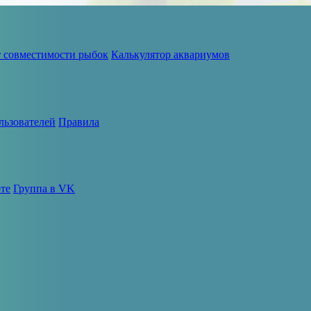
т совместимости рыбок
Калькулятор аквариумов
льзователей
Правила
те
Группа в VK