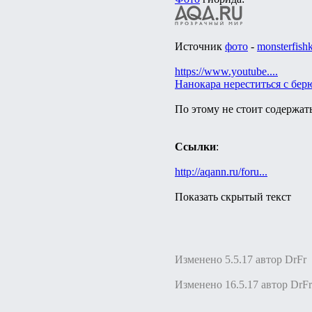
Источник
фото
-
monsterfish
https://www.youtube....
Нанокара нереститься с бер
По этому не стоит содержать
Ссылки
:
http://aqann.ru/foru...
Показать скрытый текст
Изменено 5.5.17 автор DrFr
Изменено 16.5.17 автор DrFr