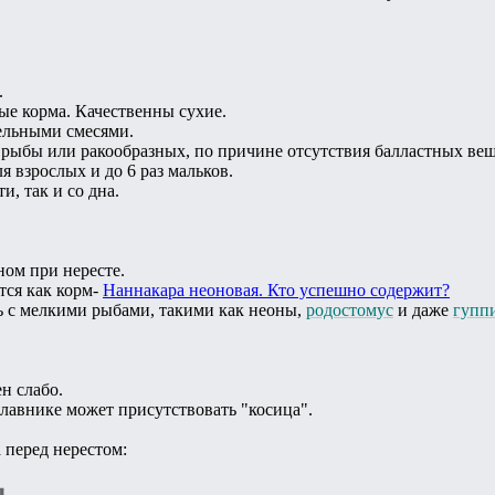
.
ые корма. Качественны сухие.
ельными смесями.
 рыбы или ракообразных, по причине отсутствия балластных вещ
я взрослых и до 6 раз мальков.
и, так и со дна.
ном при нересте.
ся как корм-
Наннакара неоновая. Кто успешно содержит?
ь с мелкими рыбами, такими как неоны,
родостомус
и даже
гупп
н слабо.
лавнике может присутствовать "косица".
 перед нерестом: