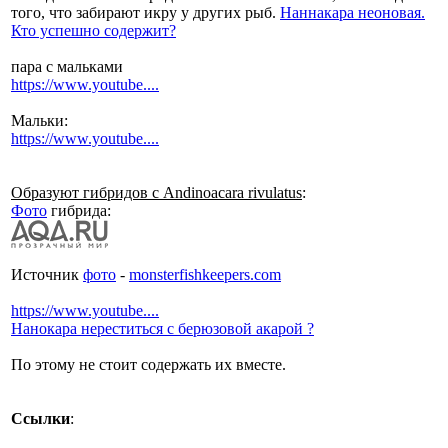
того, что забирают икру у других рыб.
Наннакара неоновая.
Кто успешно содержит?
пара с мальками
https://www.youtube....
Мальки:
https://www.youtube....
Образуют гибридов с Andinoacara rivulatus
:
Фото
гибрида:
Источник
фото
-
monsterfishkeepers.com
https://www.youtube....
Нанокара нереститься с берюзовой акарой ?
По этому не стоит содержать их вместе.
Ссылки
: