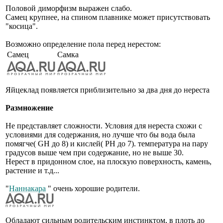
Половой диморфизм выражен слабо.
Самец крупнее, на спином плавнике может присутствовать
"косица".
Возможно определение пола перед нерестом:
Самец
Самка
Яйцеклад появляется приблизительно за два дня до нереста
Размножение
Не представляет сложности. Условия для нереста схожи с
условиями для содержания, но лучше что бы вода была
помягче( GH до 8) и кислей( PH до 7). температура на пару
градусов выше чем при содержание, но не выше 30.
Нерест в придонном слое, на плоскую поверхность, камень,
растение и т.д...
"
Наннакара
" очень хорошие родители.
Обладают сильным родительским инстинктом, в плоть до