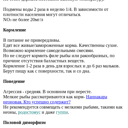
Подмены воды 2 раза в неделю 1/4. В зависимости от
плотности населения могут отличаться.
NO
не более 20мг/л
3
Кормление
В питание не привередливы.
Едят все живые/замороженные корма. Качественны сухие.
Возможно кормление самодельными смесями.
Но не следует кормить филе рыбы или ракообразных, по
причине отсутствия балластных веществ.
Кормление 1-2 раза в день для взрослых и до 6 раз мальков.
Берут пищу как с поверхности, так и со дна.
Поведение
Агрессия - средняя. В основном при нересте.
Мелкие рыбы рассматриваются как корм-
Наннакара
неоновая. Кто успешно содержит?
Не рекомендуется совмещать с мелкими рыбами, такими как
неоны,
родостомус
и даже
гуппи
.
Половой диморфизм