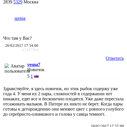
2839
5329
Москва
spring
Что там у Вас?
26/02/2017 17:54:00
#2347504
Ответить
vesna7
Новичок
5
1
Здравствуйте, я здесь новичок, но этик рыбок содержу уже
года 4. У меня их 2 пары, сложностей в содержании нет
никаких, едят все и бесконечно плодятся. Уже даже перестала
отсаживать мальков. В Питере их никто не берет. Когда пары
готовы к деторождению они меняют цвет с ровного голубого
до серебристо-оливкового и голова у самца темнеет.
26/02/2017 17:57:09