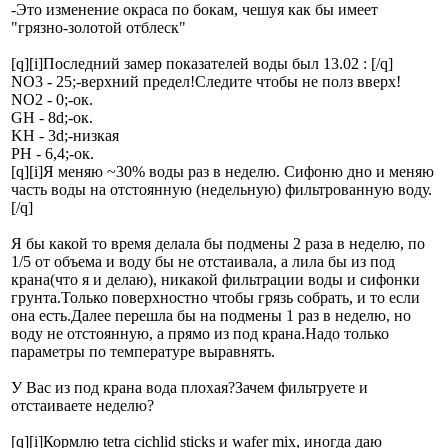
-Это изменение окраса по бокам, чешуя как бы имеет
"грязно-золотой отблеск"
[q][i]Последний замер показателей воды был 13.02 : [/q]
NO3 - 25;-верхний предел!Следите чтобы не полз вверх!
NO2 - 0;-ок.
GH - 8d;-ок.
KH - 3d;-низкая
PH - 6,4;-ок.
[q][i]Я меняю ~30% воды раз в неделю. Сифоню дно и меняю
часть воды на отстоянную (недельную) фильтрованную воду.
[/q]
Я бы какой то время делала бы подмены 2 раза в неделю, по
1/5 от объема и воду бы не отстаивала, а лила бы из под
крана(что я и делаю), никакой фильтрации воды и сифонки
грунта.Только поверхностно чтобы грязь собрать, и то если
она есть.Далее перешла бы на подмены 1 раз в неделю, но
воду не отстоянную, а прямо из под крана.Надо только
параметры по температуре выравнять.
У Вас из под крана вода плохая?Зачем фильтруете и
отстаиваете неделю?
[q][i]Кормлю tetra cichlid sticks и wafer mix, иногда даю