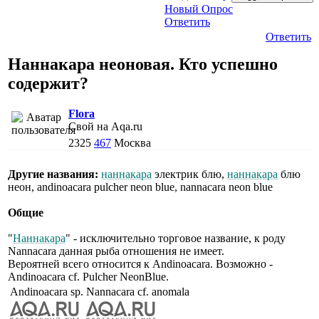
Новый Опрос
Ответить
Ответить
Наннакара неоновая. Кто успешно
содержит?
Flora
Свой на Aqa.ru
2325
467
Москва
Другие названия:
наннакара
электрик блю,
наннакара
блю
неон, andinoacara pulcher neon blue, nannacara neon blue
Общие
"
Наннакара
" - исключительно торговое название, к роду
Nannacara данная рыба отношения не имеет.
Вероятней всего относится к Andinoacara. Возможно -
Andinoacara cf. Pulcher NeonBlue.
Andinoacara sp.
Nannacara cf. anomala