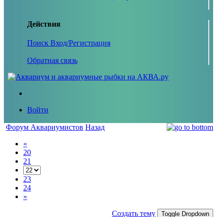
Действия
Поиск
Вход/Регистрация
Обратная связь
Войти
Форум Аквариумистов
Назад
«
20
21
23
24
»
Создать тему
Toggle Dropdown