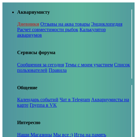
Аквариумисту
Дневники
Отзывы на аква товары
Энциклопедия
Расчет совместимости рыбок
Калькулятор
аквариумов
Сервисы форума
Сообщения за сегодня
Темы с моим участием
Список
пользователей
Правила
Общение
Календарь событий
Чат в Telegram
Аквариумисты на
карте
Группа в VK
Интересно
Наши Магазины
Мы все :)
Игра на память