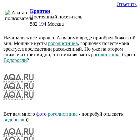
Ответить
Криптон
Постоянный посетитель
582
194
Москва
Начиналось все хорошо. Аквариум вроде приобрел божеский
вид. Мощные кусты
роголистника
, горшочек погестемона
эректус, впоследствии рассаженный. Но уже на втором
снимке из трех видно, что нижняя часть
роголистника
буреет.
Водоросли
?
Вот вам много
фото
роголистника
- попробуй отыскать
водоросль
))