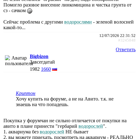
Помогло разовое внесение линкомицина и чистка грунта от
сз - сачком
Сейчас проблема с другими
водорослями
- зеленой волосней
какой-то...
12/07/2026 22:31:52
#3245848
Ответить
Bigbizon
Завсегдатай
1982
1660
Криптон
Хочу купить на форуме, а не на Авито. т.к. не
знаешь на что попадешь.
Покупка у форумчан не сильно отличается от покупки на
авито в плане принести "гербарий
водорослей
".
1. аквариума без
водорослей
НЕ бывает
2. вы можете приехать, посмотреть на аквариум - РЕАЛЬНО