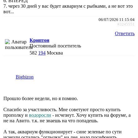
6. ВПЕРЁД
7. через 30 дней у вас будет аквариум с рыбками, а не вот это
вот...
06/07/2026 11:15:04
#3245551
Ответить
Криптон
Постоянный посетитель
582
194
Москва
Bigbizon
Прошло более недели, но я помню.
Спасибо за участливость. Мне советуют просто купить
прополку и
водоросли
- исчезнут. Хочу купить на форуме, а
не на Авито. т.к. не знаешь на что попадешь.
А так, аквариум функционирует - сине зеленые по сути
исчезли остались "огрызки" на дне, надо посифонить.