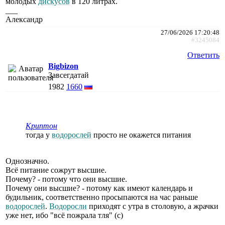
молодых
дискусов
в 120 литрах.
___
Александр
27/06/2026 17:20:48
#3245084
Ответить
Bigbizon
Завсегдатай
1982
1660
Криптон
тогда у
водорослей
просто не окажется питания
Однозначно.
Всё питание сожрут высшие.
Почему? - потому что они высшие.
Почему они высшие? - потому как имеют календарь и
будильник, соответственно просыпаются на час раньше
водорослей
.
Водоросли
приходят с утра в столовую, а жрачки
уже нет, ибо "всё пожрала тля" (с)