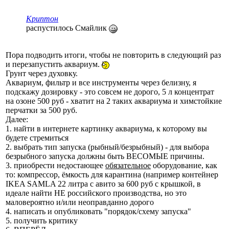
Криптон
распустилось Смайлик
Пора подводить итоги, чтобы не повторить в следующий раз
и перезапустить аквариум.
Грунт через духовку.
Аквариум, фильтр и все инструменты через белизну, я
подскажу дозировку - это совсем не дорого, 5 л концентрат
на озоне 500 руб - хватит на 2 таких аквариума и химстойкие
перчатки за 500 руб.
Далее:
1. найти в интернете картинку аквариума, к которому вы
будете стремиться
2. выбрать тип запуска (рыбный/безрыбный) - для выбора
безрыбного запуска должны быть ВЕСОМЫЕ причины.
3. приобрести недостающее
обязательное
оборудование, как
то: компрессор, ёмкость для карантина (например контейнер
IKEA SAMLA 22 литра с авито за 600 руб с крышкой, в
идеале найти НЕ российского производства, но это
маловероятно и/или неоправданно дорого
4. написать и опубликовать "порядок/схему запуска"
5. получить критику