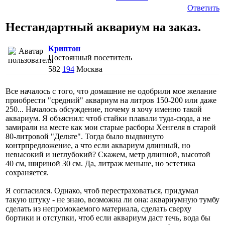
Ответить
Нестандартный аквариум на заказ.
Криптон
Постоянный посетитель
582
194
Москва
Все началось с того, что домашние не одобрили мое желание
приобрести "средний" аквариум на литров 150-200 или даже
250... Началось обсуждение, почему я хочу именно такой
аквариум. Я объяснил: чтоб стайки плавали туда-сюда, а не
замирали на месте как мои старые расборы Хенгеля в старой
80-литровой "Дельте". Тогда было выдвинуто
контрпредложение, а что если аквариум длинный, но
невысокий и неглубокий? Скажем, метр длинной, высотой
40 см, шириной 30 см. Да, литраж меньше, но эстетика
сохраняется.
Я согласился. Однако, чтоб перестраховаться, придумал
такую штуку - не знаю, возможна ли она: аквариумную тумбу
сделать из непромокаемого материала, сделать сверху
бортики и отступки, чтоб если аквариум даст течь, вода бы