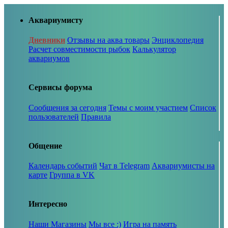
Аквариумисту
Дневники
Отзывы на аква товары
Энциклопедия
Расчет совместимости рыбок
Калькулятор
аквариумов
Сервисы форума
Сообщения за сегодня
Темы с моим участием
Список
пользователей
Правила
Общение
Календарь событий
Чат в Telegram
Аквариумисты на
карте
Группа в VK
Интересно
Наши Магазины
Мы все :)
Игра на память