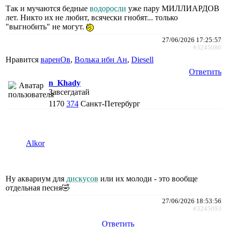
Так и мучаются бедные
водоросли
уже пару МИЛЛИАРДОВ
лет. Никто их не любит, всячески гнобят... только
"выгнобить" не могут.
27/06/2026 17:25:57
#3245086
Нравится
варенОв
,
Волька ибн Ан
,
Diesell
Ответить
n_Khady
Завсегдатай
1170
374
Санкт-Петербург
Alkor
Ну аквариум для
дискусов
или их молоди - это вообще
отдельная песня🤣
27/06/2026 18:53:56
#3245093
Ответить