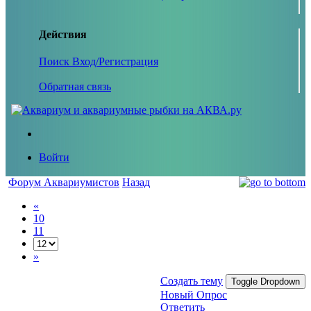
Действия
Поиск
Вход/Регистрация
Обратная связь
Войти
Форум Аквариумистов
Назад
«
10
11
»
Создать тему
Toggle Dropdown
Новый Опрос
Ответить