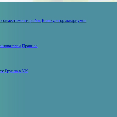
т совместимости рыбок
Калькулятор аквариумов
льзователей
Правила
те
Группа в VK