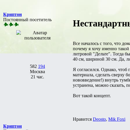
Криптон
Постоянный посетитель
Нестандартны
Все началось с того, что д
почему я хочу именно такой 
литровой "Дельте". Тогда б
40 см, шириной 30 см. Да, л
582
194
Я согласился. Однако, чтоб
Москва
материала, сделать сверху б
21 час.
нововведение!) внутрь тумб
устранена, можно сказать, 
Вот такой концепт.
Нравится
Deosto
,
Mik Foxi
Криптон