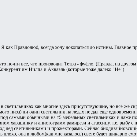
 Я как Правдолюб, всегда хочу докопаться до истины. Главное пр
о почти все, что производит Тетра - фуфло. (Правда, на другом
 Конкурент им Нилпа и Акваэль (которые тоже далеко "Не")
 в светильниках как многие здесь присутствующие, но всë-же с
амого низа) ни один светильник на ледах не дал еще одновремен
ь под самыми обычными на т5 мебельных светильниках и даже п
вном харацинку и апистограмм рамирези и агассицу, т.е. рыбу с
под лед светильниками и прожекторами. Сейчас биодизайновский
ь плохо, она в любом(как мне казалось) свете будет шикарно смот