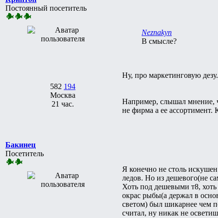
Постоянный посетитель
Neznakyn
В смысле?
Ну, про маркетинговую дезу.
582
194
Москва
Например, слышал мнение, чт
21 час.
не фирма а ее ассортимент.
Бакинец
Посетитель
Я конечно не столь искушен
ледов. Но из дешевого(не с
Хоть под дешевыми т8, хот
окрас рыбы(а держал в осно
светом) был шикарнее чем 
считал, ну никак не осветиш