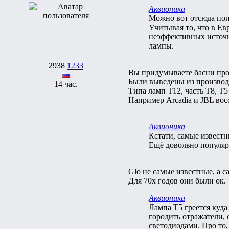
Аквионика
Можно вот отсюда поп
Учитывая то, что в Ев
неэффективных источни
лампы.
2938
1233
Вы придумываете басни про
Были выведены из производс
14 час.
Типа ламп Т12, часть T8, Т
Например Arcadia и JBL вос
Аквионика
Кстати, самые извест
Ещё довольно популярн
Glo не самые известные, а 
Для 70х годов они были ок.
Аквионика
Лампа Т5 греется куда
городить отражатели,
светодиодами. Про то,