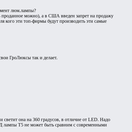
имент люм.лампы?
ть проданное можно), а в США введен запрет на продажу
для кого эти топ-фирмы будут производить эти самые
свои ГроЛюксы так и делает.
 светит она на 360 градусов, в отличие от LED. Надо
ПД лампы Т5 не может быть сравним с современными