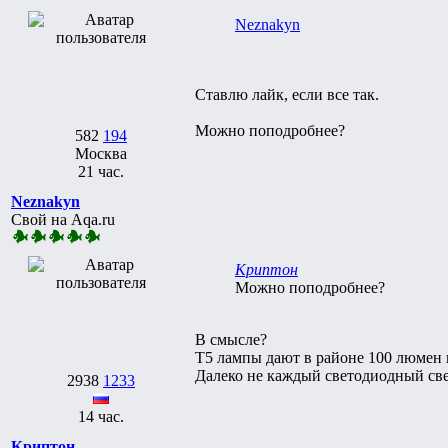
Neznakyn
Ставлю лайк, если все так.
Можно поподробнее?
582
194
Москва
21 час.
Neznakyn
Свой на Aqa.ru
Криптон
Можно поподробнее?
В смысле?
T5 лампы дают в районе 100 люмен н
Далеко не каждый светодиодный св
2938
1233
14 час.
Криптон