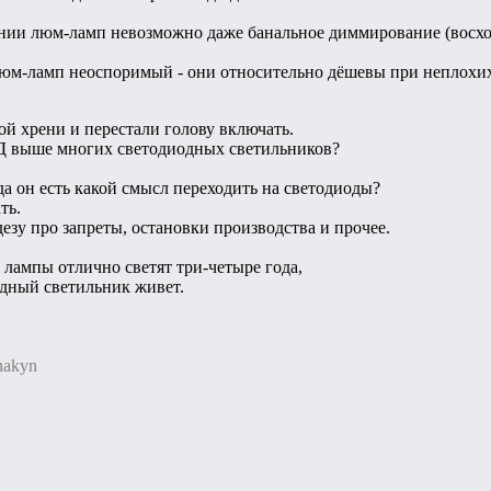
нии люм-ламп невозможно даже банальное диммирование (восход-
м-ламп неоспоримый - они относительно дёшевы при неплохих
й хрени и перестали голову включать.
ПД выше многих светодиодных светильников?
да он есть какой смысл переходить на светодиоды?
ть.
дезу про запреты, остановки производства и прочее.
е лампы отлично светят три-четыре года,
одный светильник живет.
nakyn