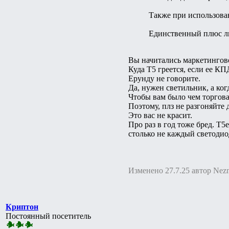
Также при использова
Единственный плюс лю
Вы начитались маркетингово
Куда T5 греется, если ее К
Ерунду не говорите.
Да, нужен светильник, а ког
Чтобы вам было чем торгова
Поэтому, плз не разгоняйте 
Это вас не красит.
Про раз в год тоже бред. Т5
столько не каждый светоди
Изменено 27.7.25 автор Nez
Криптон
Постоянный посетитель