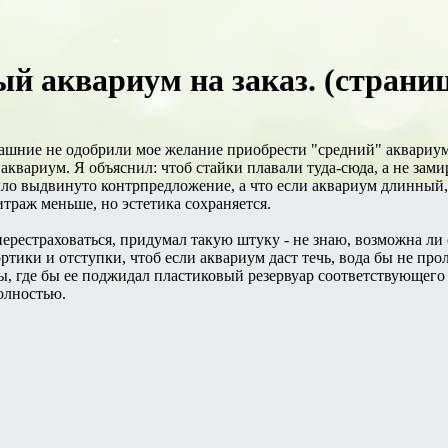
й аквариум на заказ. (страниц
омашние не одобрили мое желание приобрести "средний" аквариум
аквариум. Я объяснил: чтоб стайки плавали туда-сюда, а не зами
ыло выдвинуто контрпредложение, а что если аквариум длинный
итраж меньше, но эстетика сохраняется.
 перестраховаться, придумал такую штуку - не знаю, возможна л
ортики и отступки, чтоб если аквариум даст течь, вода бы не про
ы, где бы ее поджидал пластиковый резервуар соответствующего
полностью.