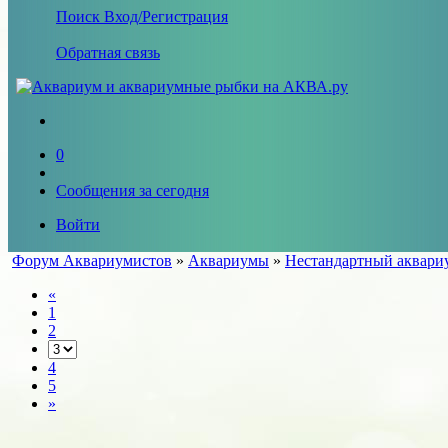
Поиск
Вход/Регистрация
Обратная связь
0
Сообщения за сегодня
Войти
Форум Аквариумистов
»
Аквариумы
»
Нестандартный аквариу
«
1
2
4
5
»