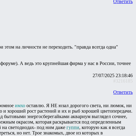
Ответить
и этом на личности не переходить. "правда всегда одна"
 форуме). А ведь это крупнейшая фирма у нас в России, точнее
27/07/2025 23:18:46
#3216185
Ответить
кромное
имхо
оставлю. Я НЕ юзал дорогого света, ни люмок, ни
но и хороший рост растений и их и рыб хорошей цветопередачи.
од бытовыми энергосберегайками аквариум выглядел сочнее,
 нежным окрасом, которая раскрывается под определенным
 на светодиодах- под ним даже
гуппи
, которую как я всегда
реться, но нет. Трое знакомых, двое из которых в