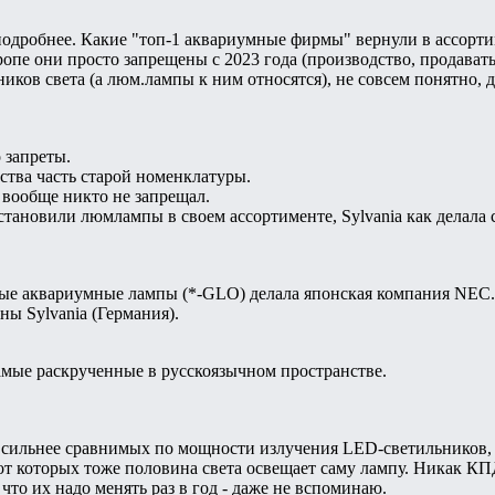
одробнее. Какие "топ-1 аквариумные фирмы" вернули в ассорт
ропе они просто запрещены с 2023 года (производство, продава
ков света (а люм.лампы к ним относятся), не совсем понятно, 
 запреты.
тва часть старой номенклатуры.
5 вообще никто не запрещал.
становили люмлампы в своем ассортименте, Sylvania как делала 
ные аквариумные лампы (*-GLO) делала японская компания NEC.
ы Sylvania (Германия).
самые раскрученные в русскоязычном пространстве.
 сильнее сравнимых по мощности излучения LED-светильников, и
 от которых тоже половина света освещает саму лампу. Никак К
 что их надо менять раз в год - даже не вспоминаю.