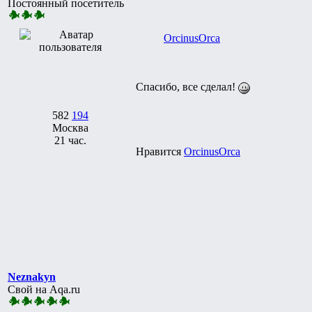
Постоянный посетитель
ОrcinusОrca
Спасибо, все сделал!
582
194
Москва
21 час.
Нравится
ОrcinusОrca
Neznakyn
Свой на Aqa.ru