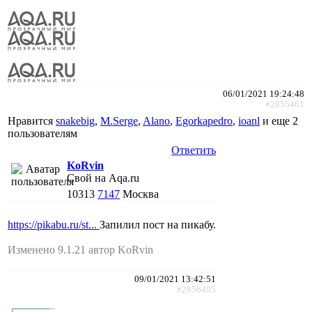
06/01/2021 19:24:48
#2855461
Нравится
snakebig
,
M.Serge
,
Alano
,
Egorkapedro
,
ioanl
и еще
2
пользователям
Ответить
KoRvin
Свой на Aqa.ru
10313
7147
Москва
https://pikabu.ru/st...
Запилил пост на пикабу.
Изменено 9.1.21 автор KoRvin
09/01/2021 13:42:51
#2856495