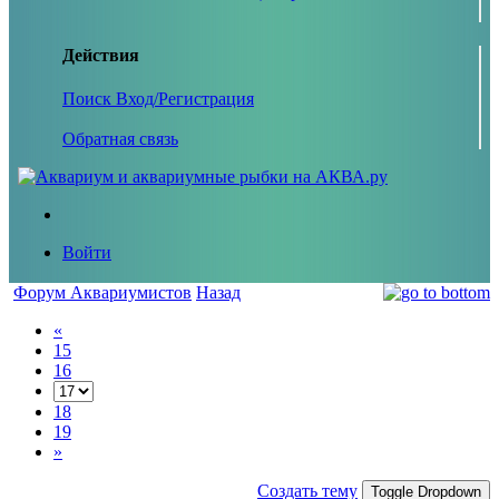
Действия
Поиск
Вход/Регистрация
Обратная связь
Войти
Форум Аквариумистов
Назад
«
15
16
18
19
»
Создать тему
Toggle Dropdown