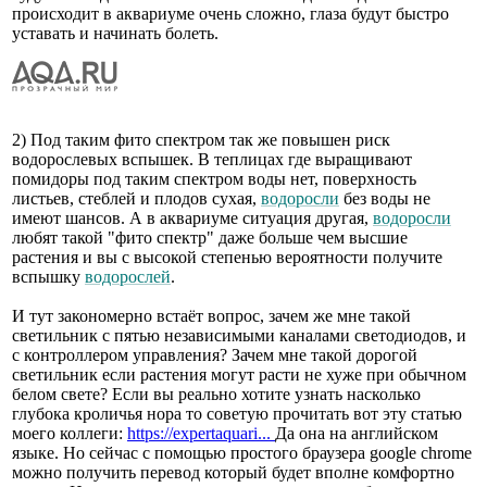
происходит в аквариуме очень сложно, глаза будут быстро
уставать и начинать болеть.
2) Под таким фито спектром так же повышен риск
водорослевых вспышек. В теплицах где выращивают
помидоры под таким спектром воды нет, поверхность
листьев, стеблей и плодов сухая,
водоросли
без воды не
имеют шансов. А в аквариуме ситуация другая,
водоросли
любят такой "фито спектр" даже больше чем высшие
растения и вы с высокой степенью вероятности получите
вспышку
водорослей
.
И тут закономерно встаёт вопрос, зачем же мне такой
светильник с пятью независимыми каналами светодиодов, и
с контроллером управления? Зачем мне такой дорогой
светильник если растения могут расти не хуже при обычном
белом свете? Если вы реально хотите узнать насколько
глубока кроличья нора то советую прочитать вот эту статью
моего коллеги:
https://expertaquari...
Да она на английском
языке. Но сейчас с помощью простого браузера google chrome
можно получить перевод который будет вполне комфортно