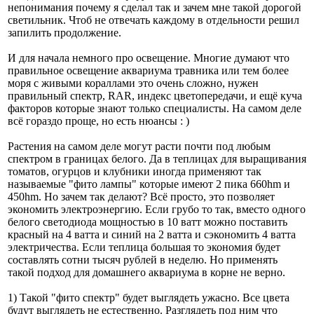
непонимания почему я сделал так и зачем мне такой дорогой
светильник. Чтоб не отвечать каждому в отдельности решил
запилить продолжение.
И для начала немного про освещение. Многие думают что
правильное освещение аквариума травника или тем более
моря с живыми кораллами это очень сложно, нужен
правильный спектр, RAR, индекс цветопередачи, и ещё куча
факторов которые знают только специалисты. На самом деле
всё гораздо проще, но есть нюансы : )
Растения на самом деле могут расти почти под любым
спектром в границах белого. Да в теплицах для выращивания
томатов, огурцов и клубники иногда применяют так
называемые "фито лампы" которые имеют 2 пика 660hm и
450hm. Но зачем так делают? Всё просто, это позволяет
экономить электроэнергию. Если грубо то так, вместо одного
белого светодиода мощностью в 10 ватт можно поставить
красный на 4 ватта и синий на 2 ватта и сэкономить 4 ватта
электричества. Если теплица большая то экономия будет
составлять сотни тысяч рублей в неделю. Но применять
такой подход для домашнего аквариума в корне не верно.
1) Такой "фито спектр" будет выглядеть ужасно. Все цвета
будут выглядеть не естественно. Разглядеть под ним что