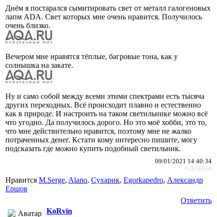
Днём я постарался сымитировать свет от металл галогеновых
лапм ADA. Свет которых мне очень нравится. Получилось
очень близко.
Вечером мне нравятся тёплые, багровые тона, как у
солнышка на закате.
Ну и само собой между всеми этими спектрами есть тысяча
других переходных. Всё происходит плавно и естественно
как в природе. И настроить на таком светильнике можно всё
что угодно. Да получилось дорого. Но это моё хобби, это то,
что мне действительно нравится, поэтому мне не жалко
потраченных денег. Кстати кому интересно пишите, могу
подсказать где можно купить подобный светильник.
09/01/2021 14:40:34
#2856518
Нравится
M.Serge
,
Alano
,
Сухарик
,
Egorkapedro
,
Александр
Ершов
Ответить
KoRvin