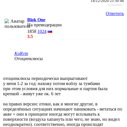
14/12/2020 23:50:48
#2848897
Ответить
Blok One
На премодерации
1858
1024
3.5
KoRvin
Отоцинклюсы
отоцинклюсы периодически выпрыгивают
у меня 1-2 за год: нахожу потом воблу за тумбами
при этом условия для них нормальные и партия была
крепкой - живут уже ок. 6 лет
на правах версии: отики, как и многие другие, в
определённых ситуациях начинают паниковать - метаться по
акве + они в принципе иногда могут всплывать к
поверхности (воздуха хапануть или чего, не знаю, но видел
неоднократно). соответственно, иногда происходят