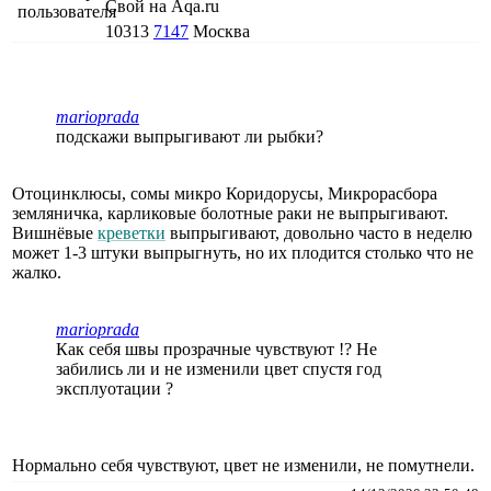
Свой на Aqa.ru
10313
7147
Москва
marioprada
подскажи выпрыгивают ли рыбки?
Отоцинклюсы, сомы микро Коридорусы, Микрорасбора
земляничка, карликовые болотные раки не выпрыгивают.
Вишнёвые
креветки
выпрыгивают, довольно часто в неделю
может 1-3 штуки выпрыгнуть, но их плодится столько что не
жалко.
marioprada
Как себя швы прозрачные чувствуют !? Не
забились ли и не изменили цвет спустя год
эксплуотации ?
Нормально себя чувствуют, цвет не изменили, не помутнели.