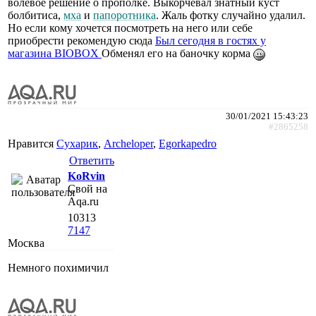
волевое решение о прополке. Выкорчевал знатный куст
болбитиса,
мха
и
папоротника
. Жаль фотку случайно удалил.
Но если кому хочется посмотреть на него или себе
приобрести рекомендую сюда
Был сегодня в гостях у
магазина BIOBOX
Обменял его на баночку корма
30/01/2021 15:43:23
#2865258
Нравится
Сухарик
,
Archeloper
,
Egorkapedro
Ответить
KoRvin
Свой на
Aqa.ru
10313
7147
Москва
Немного похимичил