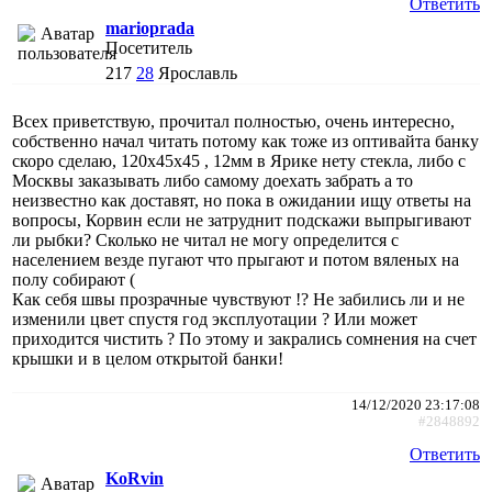
Ответить
marioprada
Посетитель
217
28
Ярославль
Всех приветствую, прочитал полностью, очень интересно,
собственно начал читать потому как тоже из оптивайта банку
скоро сделаю, 120х45х45 , 12мм в Ярике нету стекла, либо с
Москвы заказывать либо самому доехать забрать а то
неизвестно как доставят, но пока в ожидании ищу ответы на
вопросы, Корвин если не затруднит подскажи выпрыгивают
ли рыбки? Сколько не читал не могу определится с
населением везде пугают что прыгают и потом вяленых на
полу собирают (
Как себя швы прозрачные чувствуют !? Не забились ли и не
изменили цвет спустя год эксплуотации ? Или может
приходится чистить ? По этому и закрались сомнения на счет
крышки и в целом открытой банки!
14/12/2020 23:17:08
#2848892
Ответить
KoRvin