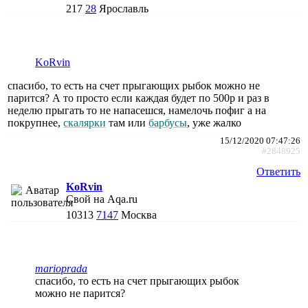
217
28
Ярославль
KoRvin
спасибо, то есть на счет прыгающих рыбок можно не
парится? А то просто если каждая будет по 500р и раз в
неделю прыгать то не напасешся, намелочь пофиг а на
покрупнее,
скалярки
там или
барбусы
, уже жалко
15/12/2020 07:47:26
#2848925
Ответить
KoRvin
Свой на Aqa.ru
10313
7147
Москва
marioprada
спасибо, то есть на счет прыгающих рыбок
можно не парится?