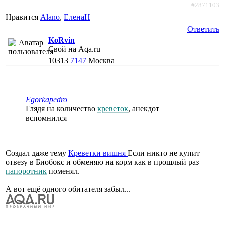
#2871103
Нравится
Alano
,
ЕленаН
Ответить
KoRvin
Свой на Aqa.ru
10313
7147
Москва
Egorkapedro
Глядя на количество
креветок
, анекдот
вспомнился
Создал даже тему
Креветки вишня
Если никто не купит
отвезу в Биобокс и обменяю на корм как в прошлый раз
папоротник
поменял.
А вот ещё одного обитателя забыл...