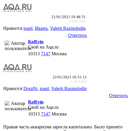
21/01/2021 19:48:51
#2861580
Нравится
ioanl
,
Иванъ
,
Valerii Razmolodin
Ответить
KoRvin
Свой на Aqa.ru
10313
7147
Москва
22/01/2021 16:51:11
#2861903
Нравится
DoraNi
,
ioanl
,
Valerii Razmolodin
Ответить
KoRvin
Свой на Aqa.ru
10313
7147
Москва
Правая часть аквариума заросла капитально. Было принято