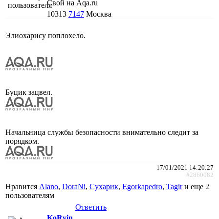
Свой на Aqa.ru
10313
7147
Москва
Элиохарису поплохело.
Буцик зацвел.
Начальница службы безопасности внимательно следит за
порядком.
17/01/2021 14:20:27
#2860082
Нравится
Alano
,
DoraNi
,
Сухарик
,
Egorkapedro
,
Tagir
и еще
2
пользователям
Ответить
KoRvin