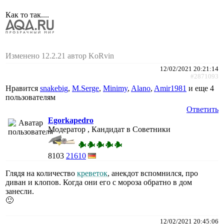
Как то так....
Изменено 12.2.21 автор KoRvin
12/02/2021 20:21:14
#2871093
Нравится
snakebig
,
M.Serge
,
Minimy
,
Alano
,
Amir1981
и еще
4
пользователям
Ответить
Egorkapedro
Модератор , Кандидат в Советники
8103
21610
Глядя на количество
креветок
, анекдот вспомнился, про
диван и клопов. Когда они его с мороза обратно в дом
занесли.
🙂
12/02/2021 20:45:06