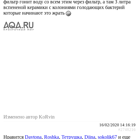
фильтр гонит воду со всем этим через фильтр, а там 3 литра
вспененой керамики с колониями голодающих бактерий
которые начинают это жрать
Изменено автор KoRvin
16/02/2020 14:16:19
#2748216
Нравится
Daytona
,
Roshka
,
Тетрушка
,
Djina
,
sokolik67
и еще