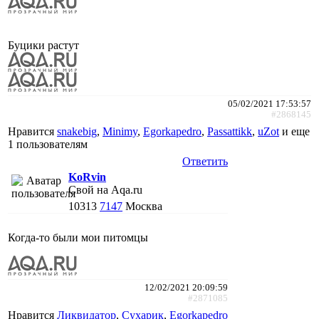
Буцики растут
05/02/2021 17:53:57
#2868145
Нравится
snakebig
,
Minimy
,
Egorkapedro
,
Passattikk
,
uZot
и еще
1 пользователям
Ответить
KoRvin
Свой на Aqa.ru
10313
7147
Москва
Когда-то были мои питомцы
12/02/2021 20:09:59
#2871085
Нравится
Ликвидатор
,
Сухарик
,
Egorkapedro