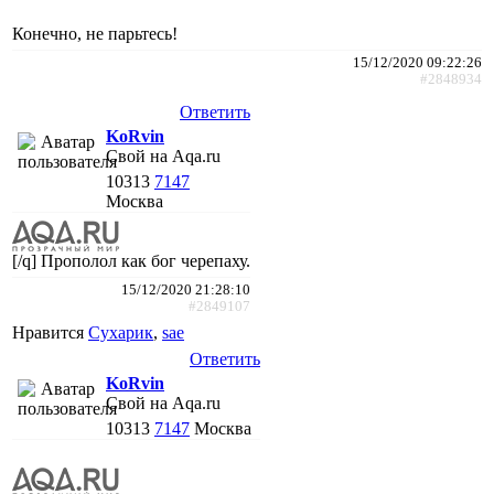
Конечно, не парьтесь!
15/12/2020 09:22:26
#2848934
Ответить
KoRvin
Свой на Aqa.ru
10313
7147
Москва
[/q] Прополол как бог черепаху.
15/12/2020 21:28:10
#2849107
Нравится
Сухарик
,
sae
Ответить
KoRvin
Свой на Aqa.ru
10313
7147
Москва