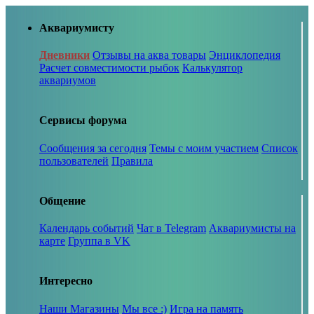
Аквариумисту
Дневники
Отзывы на аква товары
Энциклопедия
Расчет совместимости рыбок
Калькулятор
аквариумов
Сервисы форума
Сообщения за сегодня
Темы с моим участием
Список
пользователей
Правила
Общение
Календарь событий
Чат в Telegram
Аквариумисты на
карте
Группа в VK
Интересно
Наши Магазины
Мы все :)
Игра на память