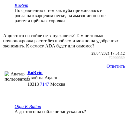
KoRvin
По сравнению с тем как куба приживалась и
росла на кварцевом песке, на амазонии она не
растет а прёт как сорняки
А до этого на сойле не запускались? Там не только
почвопокровка растет без проблем и можно на удобрениях
экономить. К осмосу ADA будет или самомес?
29/04/2021 17:51:12
#2900589
Ответить
KoRvin
Свой на Aqa.ru
10313
7147
Москва
Olga K Button
А до этого на сойле не запускались?