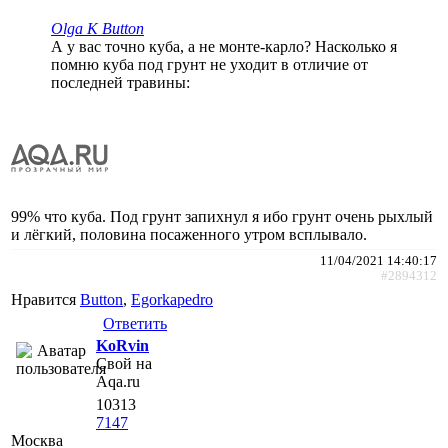
Olga K Button
А у вас точно куба, а не монте-карло? Насколько я
помню куба под грунт не уходит в отличие от
последней травины:
99% что куба. Под грунт запихнул я ибо грунт очень рыхлый
и лёгкий, половина посаженного утром всплывало.
11/04/2021 14:40:17
#2894312
Нравится
Button
,
Egorkapedro
Ответить
KoRvin
Свой на
Aqa.ru
10313
7147
Москва