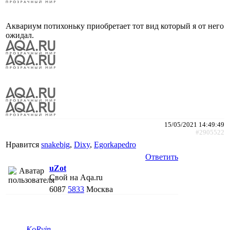
Аквариум потихоньку приобретает тот вид который я от него
ожидал.
15/05/2021 14:49:49
#2905522
Нравится
snakebig
,
Dixy
,
Egorkapedro
Ответить
uZot
Свой на Aqa.ru
6087
5833
Москва
KoRvin