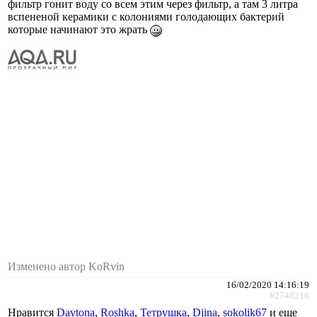
фильтр гонит воду со всем этим через фильтр, а там 3 литра
вспененой керамики с колониями голодающих бактерий
которые начинают это жрать
Изменено автор KoRvin
16/02/2020 14:16:19
#2748216
Нравится
Daytona
,
Roshka
,
Тетрушка
,
Djina
,
sokolik67
и еще