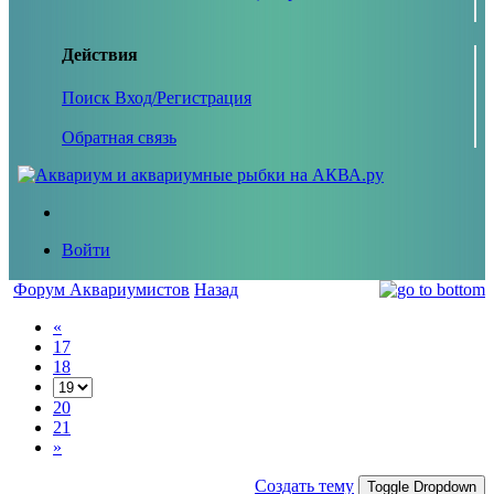
Действия
Поиск
Вход/Регистрация
Обратная связь
Войти
Форум Аквариумистов
Назад
«
17
18
20
21
»
Создать тему
Toggle Dropdown