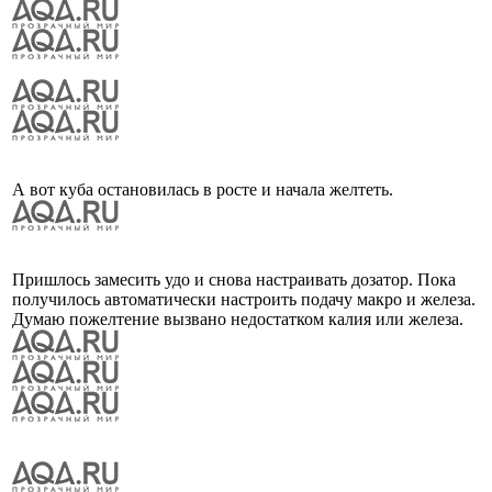
А вот куба остановилась в росте и начала желтеть.
Пришлось замесить удо и снова настраивать дозатор. Пока
получилось автоматически настроить подачу макро и железа.
Думаю пожелтение вызвано недостатком калия или железа.