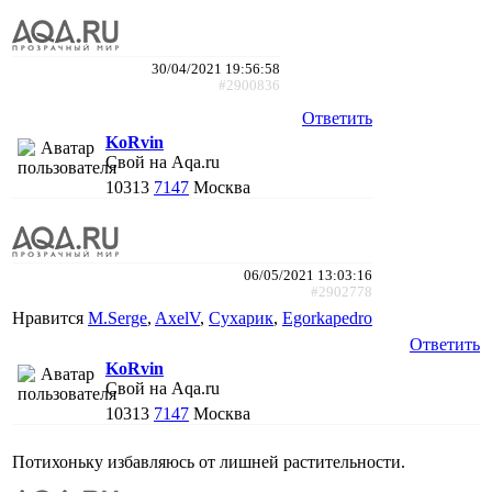
30/04/2021 19:56:58
#2900836
Ответить
KoRvin
Свой на Aqa.ru
10313
7147
Москва
06/05/2021 13:03:16
#2902778
Нравится
M.Serge
,
AxelV
,
Сухарик
,
Egorkapedro
Ответить
KoRvin
Свой на Aqa.ru
10313
7147
Москва
Потихоньку избавляюсь от лишней растительности.