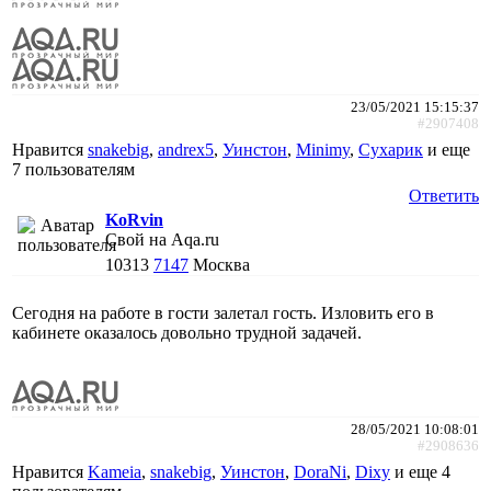
23/05/2021 15:15:37
#2907408
Нравится
snakebig
,
andrex5
,
Уинстон
,
Minimy
,
Сухарик
и еще
7 пользователям
Ответить
KoRvin
Свой на Aqa.ru
10313
7147
Москва
Сегодня на работе в гости залетал гость. Изловить его в
кабинете оказалось довольно трудной задачей.
28/05/2021 10:08:01
#2908636
Нравится
Kameia
,
snakebig
,
Уинстон
,
DoraNi
,
Dixy
и еще
4