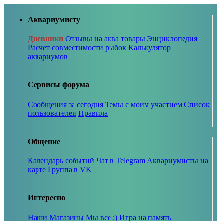
Аквариумисту
Дневники
Отзывы на аква товары
Энциклопедия
Расчет совместимости рыбок
Калькулятор
аквариумов
Сервисы форума
Сообщения за сегодня
Темы с моим участием
Список
пользователей
Правила
Общение
Календарь событий
Чат в Telegram
Аквариумисты на
карте
Группа в VK
Интересно
Наши Магазины
Мы все :)
Игра на память