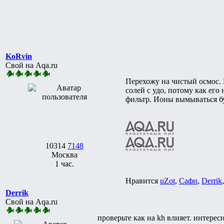
KoRvin
Свой на Aqa.ru
Перехожу на чистый осмос.
солей с удо, потому как ег
фильтр. Ионы вымываться буд
10314
7148
Москва
1 час.
Нравится
uZot
,
Сафи
,
Derrik
Derrik
Свой на Aqa.ru
проверьте как на kh влияет. интересн