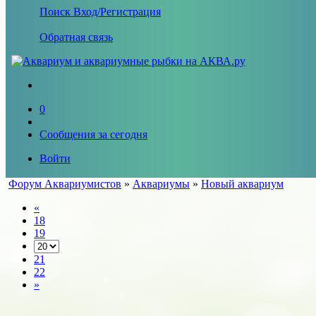
Поиск
Вход/Регистрация
Обратная связь
0
Сообщения за сегодня
Войти
Форум Аквариумистов
»
Аквариумы
»
Новый аквариум
«
18
19
21
22
»