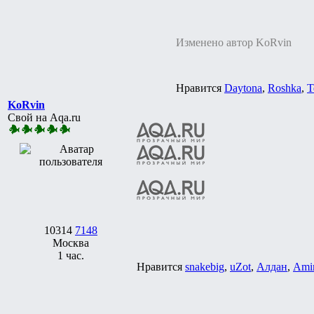
Изменено автор KoRvin
Нравится
Daytona
,
Roshka
,
Т
KoRvin
Свой на Aqa.ru
10314
7148
Москва
1 час.
Нравится
snakebig
,
uZot
,
Алдан
,
Ami