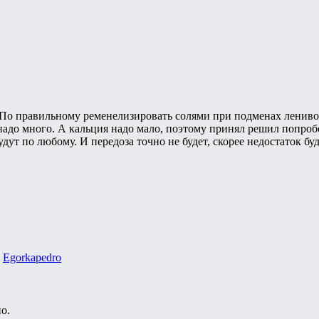
 По правильному ременелизировать солями при подменах лениво.
о надо много. А кальция надо мало, поэтому принял решил попр
ут по любому. И передоза точно не будет, скорее недостаток буд
,
Egorkapedro
о.