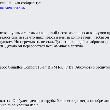
ельный, как собирал тут
ый светильник
меня крупный светлый кварцевый песок из старых аквариумов пр
телось смыть всё что накопилось в нём за долгие годы, чтобы он
 душком. Но перемывать не стал. Тупо залил водой и забросил фи
ц. Думаю он переработает весь аммиак в лёгкую.
ос Grundfos Comfort 15-14 B PM RU (7 Вт) Абсолютно бесшумны
ваться. Он будет сделан из трубы большего диаметра но обрезан
мика либо крошка лавы.