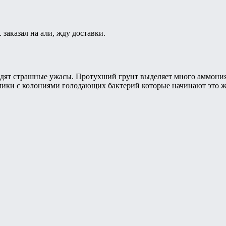
заказал на али, жду доставки.
дят страшные ужасы. Протухший грунт выделяет много аммония и
амики с колониями голодающих бактерий которые начинают это 