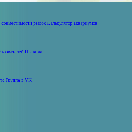
т совместимости рыбок
Калькулятор аквариумов
льзователей
Правила
те
Группа в VK