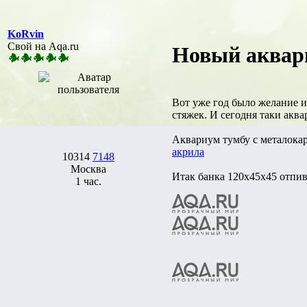
KoRvin
Свой на Aqa.ru
Новый аквари
Вот уже год было желание и
стяжек. И сегодня таки акв
Аквариум тумбу с металокар
акрила
10314
7148
Москва
Итак банка 120х45х45 отпив
1 час.