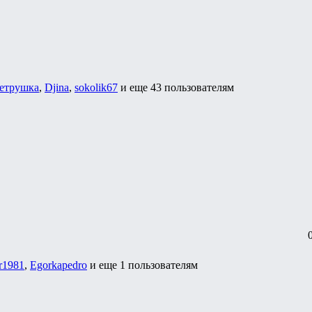
етрушка
,
Djina
,
sokolik67
и еще
43 пользователям
r1981
,
Egorkapedro
и еще
1 пользователям