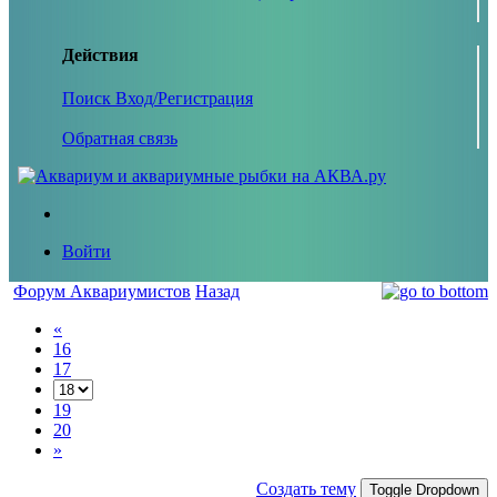
Действия
Поиск
Вход/Регистрация
Обратная связь
Войти
Форум Аквариумистов
Назад
«
16
17
19
20
»
Создать тему
Toggle Dropdown