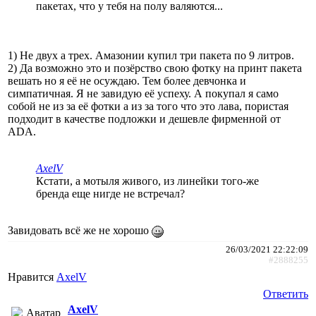
пакетах, что у тебя на полу валяются...
1) Не двух а трех. Амазонии купил три пакета по 9 литров.
2) Да возможно это и позёрство свою фотку на принт пакета
вешать но я её не осуждаю. Тем более девчонка и
симпатичная. Я не завидую её успеху. А покупал я само
собой не из за её фотки а из за того что это лава, пористая
подходит в качестве подложки и дешевле фирменной от
ADA.
AxelV
Кстати, а мотыля живого, из линейки того-же
бренда еще нигде не встречал?
Завидовать всё же не хорошо
26/03/2021 22:22:09
#2888255
Нравится
AxelV
Ответить
AxelV