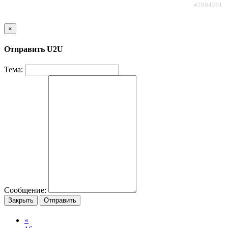
#2894261
×
Отправить U2U
Тема:
Сообщение:
Закрыть
Отправить
«