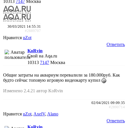
10313
7147
Москва
30/03/2021 14:55:31
#2889707
Нравится
uZot
Ответить
KoRvin
Свой на Aqa.ru
10313
7147
Москва
Общие затраты на аквариум перевалили за 180.000руб. Как
будто сейчас топовую игровую видеокарту купил
Изменено 2.4.21 автор KoRvin
02/04/2021 09:09:35
#2890714
Нравится
uZot
,
AxelV
,
Alano
Ответить
KoRvin