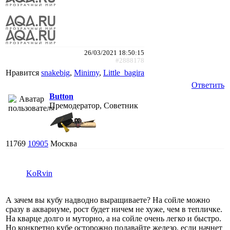
26/03/2021 18:50:15
#2888178
Нравится
snakebig
,
Minimy
,
Little_bagira
Ответить
Button
Премодератор, Советник
11769
10905
Москва
KoRvin
А зачем вы кубу надводно выращиваете? На сойле можно
сразу в аквариуме, рост будет ничем не хуже, чем в тепличке.
На кварце долго и муторно, а на сойле очень легко и быстро.
Но конкретно кубе осторожно подавайте железо, если начнет