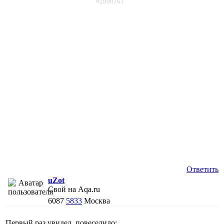
#2890761
Ответить
uZot
Свой на Aqa.ru
6087
5833
Москва
Первый раз увидел, повеселило: