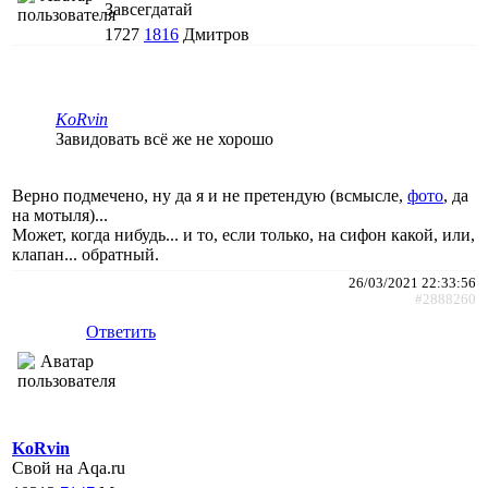
Завсегдатай
1727
1816
Дмитров
KoRvin
Завидовать всё же не хорошо
Верно подмечено, ну да я и не претендую (всмысле,
фото
, да
на мотыля)...
Может, когда нибудь... и то, если только, на сифон какой, или,
клапан... обратный.
26/03/2021 22:33:56
#2888260
Ответить
KoRvin
Свой на Aqa.ru