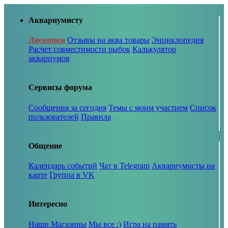
Аквариумисту
Дневники
Отзывы на аква товары
Энциклопедия
Расчет совместимости рыбок
Калькулятор
аквариумов
Сервисы форума
Сообщения за сегодня
Темы с моим участием
Список
пользователей
Правила
Общение
Календарь событий
Чат в Telegram
Аквариумисты на
карте
Группа в VK
Интересно
Наши Магазины
Мы все :)
Игра на память