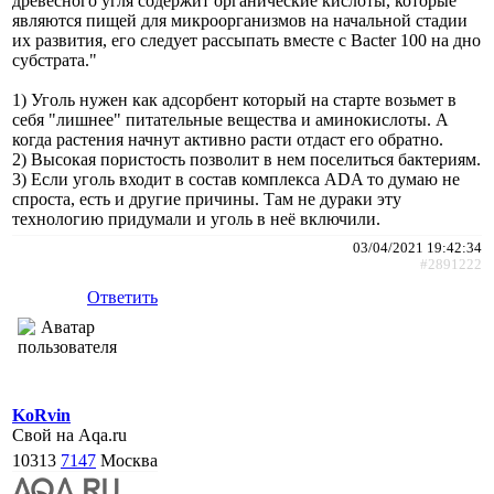
древесного угля содержит органические кислоты, которые
являются пищей для микроорганизмов на начальной стадии
их развития, его следует рассыпать вместе с Bacter 100 на дно
субстрата."
1) Уголь нужен как адсорбент который на старте возьмет в
себя "лишнее" питательные вещества и аминокислоты. А
когда растения начнут активно расти отдаст его обратно.
2) Высокая пористость позволит в нем поселиться бактериям.
3) Если уголь входит в состав комплекса ADA то думаю не
спроста, есть и другие причины. Там не дураки эту
технологию придумали и уголь в неё включили.
03/04/2021 19:42:34
#2891222
Ответить
KoRvin
Свой на Aqa.ru
10313
7147
Москва