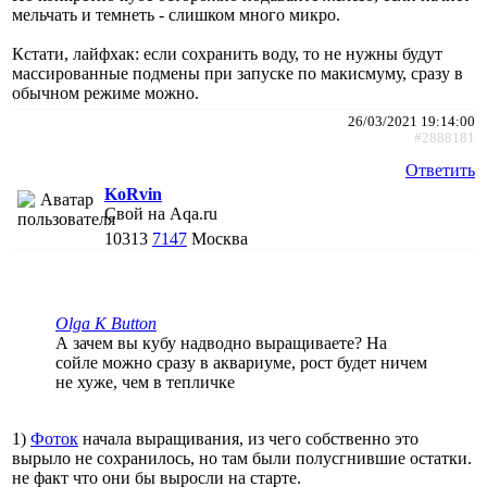
мельчать и темнеть - слишком много микро.
Кстати, лайфхак: если сохранить воду, то не нужны будут
массированные подмены при запуске по макисмуму, сразу в
обычном режиме можно.
26/03/2021 19:14:00
#2888181
Ответить
KoRvin
Свой на Aqa.ru
10313
7147
Москва
Olga K Button
А зачем вы кубу надводно выращиваете? На
сойле можно сразу в аквариуме, рост будет ничем
не хуже, чем в тепличке
1)
Фоток
начала выращивания, из чего собственно это
вырыло не сохранилось, но там были полусгнившие остатки.
не факт что они бы выросли на старте.