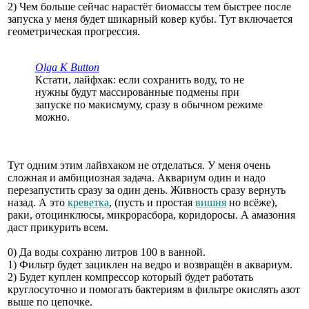
2) Чем больше сейчас нарастёт биомассы тем быстрее после
запуска у меня будет шикарный ковер кубы. Тут включается
геометрическая прогрессия.
Olga K Button
Кстати, лайфхак: если сохранить воду, то не
нужны будут массированные подмены при
запуске по макисмуму, сразу в обычном режиме
можно.
Тут одним этим лайвхаком не отделаться. У меня очень
сложная и амбициозная задача. Аквариум один и надо
перезапустить сразу за один день. Живность сразу вернуть
назад. А это
креветка
, (пусть и простая
вишня
но всёже),
раки, отоцинклюсы, микрорасбора, коридоросы. А амазония
даст прикурить всем.
0) Да воды сохраню литров 100 в ванной.
1) Фильтр будет зациклен на ведро и возвращён в аквариум.
2) Будет куплен компрессор который будет работать
круглосуточно и помогать бактериям в фильтре окислять азот
выше по цепочке.