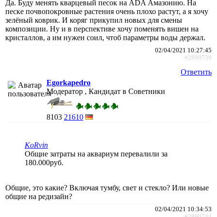
Да. Буду менять кварцевый песок на ADA Амазонию. На
песке почвопокровные растения очень плохо растут, а я хочу
зелёный коврик. И коряг прикупил новых для смены
композиции. Ну и в перспективе хочу поменять вишен на
кристаллов, а им нужен соил, чтоб параметры воды держал.
02/04/2021 10:27:45
#2890739
Ответить
Egorkapedro
Модератор , Кандидат в Советники
8103
21610
KoRvin
Общие затраты на аквариум перевалили за
180.000руб.
Общие, это какие? Включая тумбу, свет и стекло? Или новые
общие на редизайн?
02/04/2021 10:34:53
#2890744