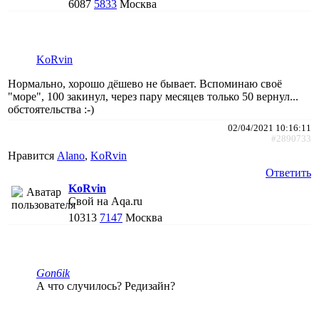
6087
5833
Москва
KoRvin
Нормально, хорошо дёшево не бывает. Вспоминаю своё
"море", 100 закинул, через пару месяцев только 50 вернул...
обстоятельства :-)
02/04/2021 10:16:11
#2890733
Нравится
Alano
,
KoRvin
Ответить
KoRvin
Свой на Aqa.ru
10313
7147
Москва
Gon6ik
А что случилось? Редизайн?