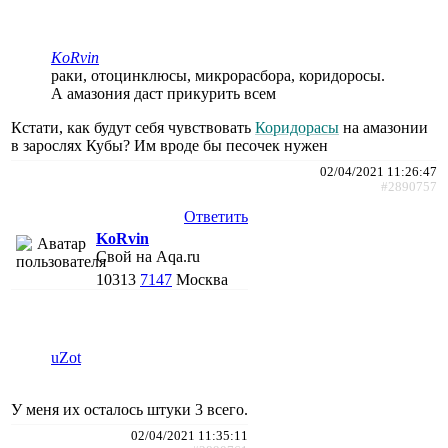
KoRvin
раки, отоцинклюсы, микрорасбора, коридоросы.
А амазония даст прикурить всем
Кстати, как будут себя чувствовать
Коридорасы
на амазонии
в зарослях Кубы? Им вроде бы песочек нужен
02/04/2021 11:26:47
#2890757
Ответить
KoRvin
Свой на Aqa.ru
10313
7147
Москва
uZot
У меня их осталось штуки 3 всего.
02/04/2021 11:35:11