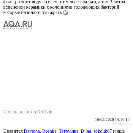
фильтр гонит воду со всем этим через фильтр, а там 3 литра
вспененой керамики с колониями голодающих бактерий
которые начинают это жрать
Изменено автор KoRvin
16/02/2020 14:16:19
#2748216
Нравится
Daytona
,
Roshka
,
Тетрушка
,
Djina
,
sokolik67
и еще