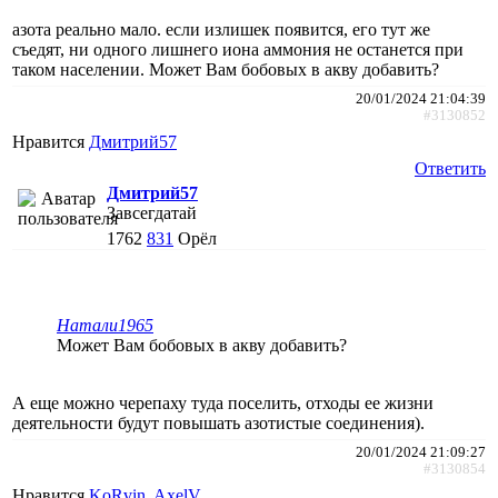
азота реально мало. если излишек появится, его тут же
съедят, ни одного лишнего иона аммония не останется при
таком населении. Может Вам бобовых в акву добавить?
20/01/2024 21:04:39
#3130852
Нравится
Дмитрий57
Ответить
Дмитрий57
Завсегдатай
1762
831
Орёл
Натали1965
Может Вам бобовых в акву добавить?
А еще можно черепаху туда поселить, отходы ее жизни
деятельности будут повышать азотистые соединения).
20/01/2024 21:09:27
#3130854
Нравится
KoRvin
,
AxelV