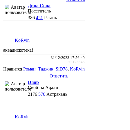
Дина Сова
Посетитель
386
451
Рязань
KoRvin
аквадискотека!
31/12/2023 17:56:49
#3126645
Нравится
Роман_Таджик
,
SiD78
,
KoRvin
Ответить
Dlinb
Свой на Aqa.ru
2176
576
Астрахань
KoRvin