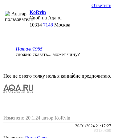
Ответить
KoRvin
Свой на Aqa.ru
10314
7148
Москва
Натали1965
сложно сказать... может чину?
Нее не с него толку ноль я канна́бис предпочитаю.
Изменено 20.1.24 автор KoRvin
20/01/2024 21:17:27
#3130860
Нравится
Дина Сова