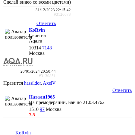
Сделай видео со всеми цветами)
31/12/2023 22:15:42
#3126673
Ответить
KoRvin
Свой на
Aqa.ru
10314
7148
Москва
20/01/2024 20:50:44
#3130851
Нравится
hassildor
,
AxelV
Ответить
Натали1965
На премодерации, Бан до 21.03.4762
1510
97
Москва
7.5
KoRvin