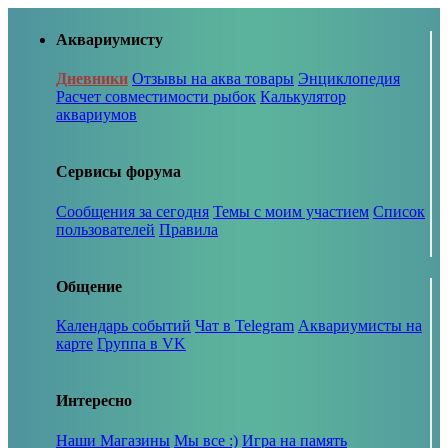
Аквариумисту
Дневники
Отзывы на аква товары
Энциклопедия
Расчет совместимости рыбок
Калькулятор
аквариумов
Сервисы форума
Сообщения за сегодня
Темы с моим участием
Список
пользователей
Правила
Общение
Календарь событий
Чат в Telegram
Аквариумисты на
карте
Группа в VK
Интересно
Наши Магазины
Мы все :)
Игра на память