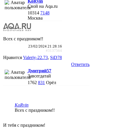
KoRvin
Свой на Aqa.ru
10314
7148
Москва
Всех с праздником!!
23/02/2024 21:28:16
#3137564
Нравится
Valeriy-22.73
,
SiD78
Ответить
Дмитрий57
Завсегдатай
1762
831
Орёл
KoRvin
Всех с праздником!!
И тебя с праздником!