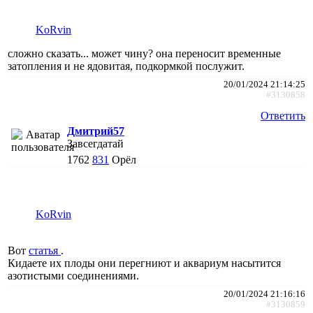
KoRvin
сложно сказать... может чину? она переносит временные
затопления и не ядовитая, подкормкой послужит.
20/01/2024 21:14:25
#3130858
Ответить
Дмитрий57
Завсегдатай
1762
831
Орёл
KoRvin
Вот
статья
.
Кидаете их плоды они перегниют и аквариум насытится
азотистыми соединениями.
20/01/2024 21:16:16
#3130859