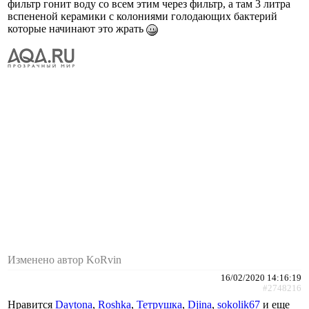
фильтр гонит воду со всем этим через фильтр, а там 3 литра
вспененой керамики с колониями голодающих бактерий
которые начинают это жрать
Изменено автор KoRvin
16/02/2020 14:16:19
#2748216
Нравится
Daytona
,
Roshka
,
Тетрушка
,
Djina
,
sokolik67
и еще