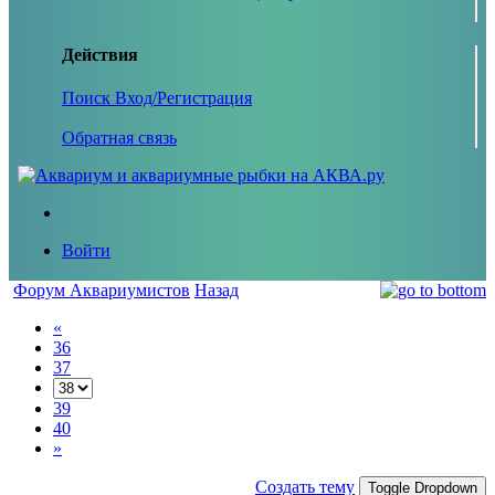
Действия
Поиск
Вход/Регистрация
Обратная связь
Войти
Форум Аквариумистов
Назад
«
36
37
39
40
»
Создать тему
Toggle Dropdown