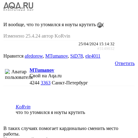
И вообще, что то утомился я ноуты крутить
(
Изменено 25.4.24 автор KoRvin
25/04/2024 15:14:32
#3149032
Нравится
afedorow
,
MTumanov
,
SiD78
,
ele4011
Ответить
MTumanov
Свой на Aqa.ru
4244
3363
Санкт-Петербург
KoRvin
что то утомился я ноуты крутить
В таких случаях помогает кардинально сменить место
работы.