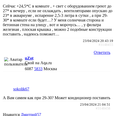
Сейчас +24,5*С в комнате , + свет с оборудованием греют до
27* к вечеру , если не охлаждать , вентиляторами опускаю до
23* в аквариуме , испарение 2,5-3 литра в сутки , а при 29-
30* в комнате если будет…? У меня солнечная сторона и
бетонная стена на улицу , вот и морочусь… , у фильтра
железная , плоская крышка , можно 2 подобные конструкции
поставить , надеюсь поможет…
23/04/2024 20:43:19
#3148455
Ответить
uZot
Свой на Aqa.ru
6087
5833
Москва
sokolik67
А Вам самим как при 29-30? Может кондиционер поставить
23/04/2024 21:04:51
#3148458
Нравится
Дмитрий57