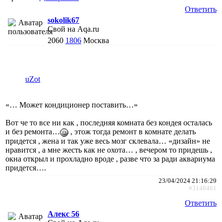
Ответить
sokolik67
Свой на Aqa.ru
2060
1806
Москва
uZot
«… Может кондиционер поставить…»
Вот че то все ни как , последняя комната без кондея осталась
и без ремонта…
, этож тогда ремонт в комнате делать
придется , жена и так уже весь мозг склевала… «дизайн» не
нравится , а мне жесть как не охота… , вечером то придешь ,
окна открыл и прохладно вроде , разве что за ради аквариума
придется….
23/04/2024 21:16:29
#3148461
Ответить
Алекс 56