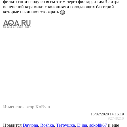
фильтр гонит воду со всем этим через фильтр, а там 3 литра
вспененой керамики с колониями голодающих бактерий
которые начинают это жрать
Изменено автор KoRvin
16/02/2020 14:16:19
#2748216
Нравится
Daytona
,
Roshka
,
Тетрушка
,
Djina
,
sokolik67
и еще