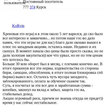
Постоянный посетитель
777
374
Курск
KoRvin
Хреновая это игра) я в этом около 5 лет варился, до сво было
все интересно и заманчиво... но потом наше гос-во дало
намек, что эти игры не для нас) благо дали окошко вышел в
плюс по западным акциям, остались наши. Недавно и их
скинул. В момент начала сво цены были просто сказка, но не
дали холопам закупиться)) кое что урвал, но не по тем ценам
что хотелось бы.
Больше 30 млн оборот был в месяц, с плечами конечно же. В
итоге прикинув все эти нервы, издевательства со стороны
бирж, санкции, обособления, в итоге полная блокировка спб
биржи) вывел все. Осталось чуть мусора западного,
заблокированного, оплата за обучение скажем так.
Суть, я посчитал за эти все дни и заработанная сумма -
копейки, закинул на вклад и забыл, защита гос-ва,
стабильных доход.
Акции огромный риск, причем не знаешь откуда он придет))
время у нас сейчас нестабильное.