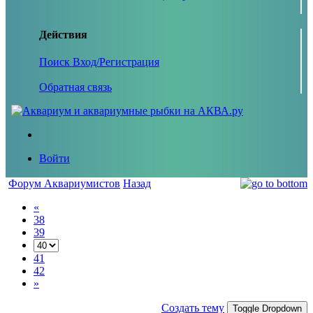
Действия
Поиск
Вход/Регистрация
Обратная связь
Войти
Форум Аквариумистов
Назад
«
38
39
41
42
»
Создать тему
Toggle Dropdown