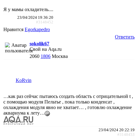
Я у мамы охладитель....
23/04/2024 19:36:20
#3148452
Нравится
Egorkapedro
Ответить
sokolik67
Свой на Aqa.ru
2060
1806
Москва
KoRvin
…как раз сейчас пытаюсь создать область с отрицательной t ,
с помощью модуля Пельтье , пока только конденсат ,
охлаждения модуля явно не хватает… , готовлю охлаждение
аквариума к лету…
23/04/2024 20:22:19
#3148453