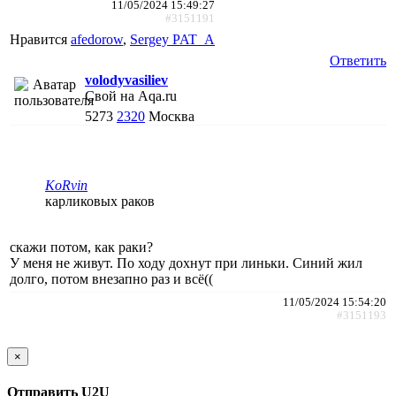
11/05/2024 15:49:27
#3151191
Нравится
afedorow
,
Sergey PAT_A
Ответить
volodyvasiliev
Свой на Aqa.ru
5273
2320
Москва
KoRvin
карликовых раков
скажи потом, как раки?
У меня не живут. По ходу дохнут при линьки. Синий жил
долго, потом внезапно раз и всё((
11/05/2024 15:54:20
#3151193
×
Отправить U2U