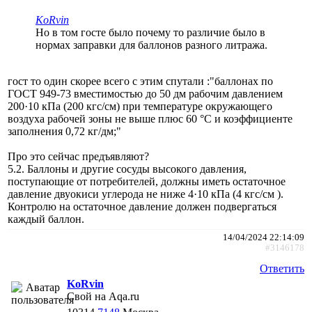
KoRvin
Но в том госте было почему то различие было в
нормах заправки для баллонов разного литража.
гост то один скорее всего с этим спутали :"баллонах по
ГОСТ 949-73 вместимостью до 50 дм рабочим давлением
200·10 кПа (200 кгс/см) при температуре окружающего
воздуха рабочей зоны не выше плюс 60 °С и коэффициенте
заполнения 0,72 кг/дм;"
Про это сейчас предъявляют?
5.2. Баллоны и другие сосуды высокого давления,
поступающие от потребителей, должны иметь остаточное
давление двуокиси углерода не ниже 4·10 кПа (4 кгс/см ).
Контролю на остаточное давление должен подвергаться
каждый баллон.
14/04/2024 22:14:09
#3146178
Ответить
KoRvin
Свой на Aqa.ru