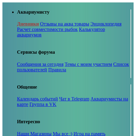
Аквариумисту
Дневники
Отзывы на аква товары
Энциклопедия
Расчет совместимости рыбок
Калькулятор
аквариумов
Сервисы форума
Сообщения за сегодня
Темы с моим участием
Список
пользователей
Правила
Общение
Календарь событий
Чат в Telegram
Аквариумисты на
карте
Группа в VK
Интересно
Наши Магазины
Мы все :)
Игра на память