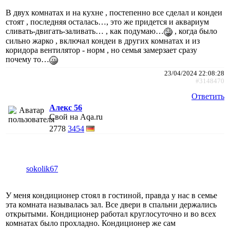
В двух комнатах и на кухне , постепенно все сделал и кондеи
стоят , последняя осталась…, это же придется и аквариум
сливать-двигать-заливать… , как подумаю…
, когда было
сильно жарко , включал кондеи в других комнатах и из
коридора вентилятор - норм , но семья замерзает сразу
почему то…
23/04/2024 22:08:28
#3148470
Ответить
Алекс 56
Свой на Aqa.ru
2778
3454
sokolik67
У меня кондиционер стоял в гостиной, правда у нас в семье
эта комната называлась зал. Все двери в спальни держались
открытыми. Кондиционер работал круглосуточно и во всех
комнатах было прохладно. Кондиционер же сам