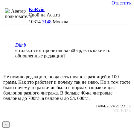
Ответить
KoRvin
Свой на Aqa.ru
10314
7148
Москва
Dlinb
я только этот прочитал на 600гр, есть какие то
обновленные редакции?
Не помню редакцию, но да есть нюанс с разницей в 100
грамм. Как это работает и почему так не знаю. Но в том госте
было почему то различие было в нормах заправки для
баллонов разного литража. В больше 40-ка литровые
баллоны до 700гл. а баллоны до 5л. 600гл.
14/04/2024 21:23:35
#3146176
×