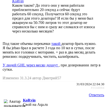
KoRvin
Каком таком? До этого они у меня работали
приблизительно 20 секунд а сейчас будут
работать 60 секунд. Получается 60 секунд это
предел для этого дозатора? И если бы у меня был
аквариум на 50-700 литров то этот дозатор не
справился бы с ним и сразу же сломался от износа
через несколько месяцев?
Под такие объемы перекачки
такой
дозатор брать нужно.
Я бы jebao брал в расчете 3 года по 10 мл в сутки, после
менять все головки с моторами. + раз в два месяц делать
ревизию: подкручивать, чистить, калибровать.
У людей GHL через месяц дохнут
, при дозировании литр в
сутки.
Изменено 31.3.24 автор Дмитрий57
31/03/2024 22:04:30
#3144084
Ответить
KoRvin
Свой на Aqa.ru