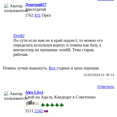
Дмитрий57
Завсегдатай
1762
831
Орёл
DenKl
По сути если вам он в край надоест, то можно его
переделать используя корпус и помпы как базу, а
контроллер на прошивке xendill. Тема старая,
рабочая.
Помпы лучше выкинуть.
Вот
годные и цена хорошая.
31/03/2024 21:38:14
#3144079
Ответить
Alex Livci
Свой на Aqa.ru, Кандидат в Советники
3111
2242