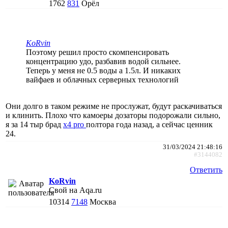
1762
831
Орёл
KoRvin
Поэтому решил просто скомпенсировать
концентрацию удо, разбавив водой сильнее.
Теперь у меня не 0.5 воды а 1.5л. И никаких
вайфаев и облачных серверных технологий
Они долго в таком режиме не прослужат, будут раскачиваться
и клинить. Плохо что камоеры дозаторы подорожали сильно,
я за 14 тыр брад
x4 pro
полтора года назад, а сейчас ценник
24.
31/03/2024 21:48:16
#3144082
Ответить
KoRvin
Свой на Aqa.ru
10314
7148
Москва