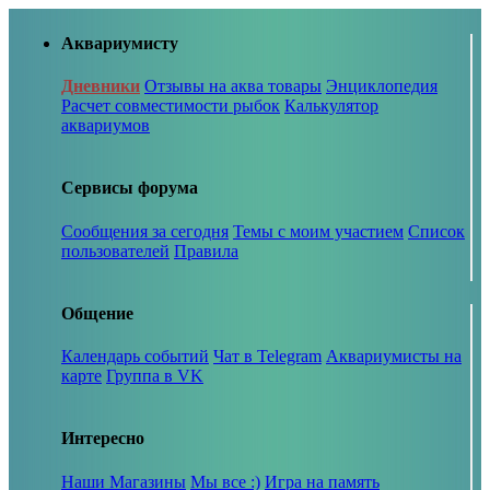
Аквариумисту
Дневники
Отзывы на аква товары
Энциклопедия
Расчет совместимости рыбок
Калькулятор
аквариумов
Сервисы форума
Сообщения за сегодня
Темы с моим участием
Список
пользователей
Правила
Общение
Календарь событий
Чат в Telegram
Аквариумисты на
карте
Группа в VK
Интересно
Наши Магазины
Мы все :)
Игра на память