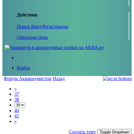
Действия
Поиск
Вход/Регистрация
Обратная связь
Войти
Форум Аквариумистов
Назад
«
37
38
40
41
»
Создать тему
Toggle Dropdown