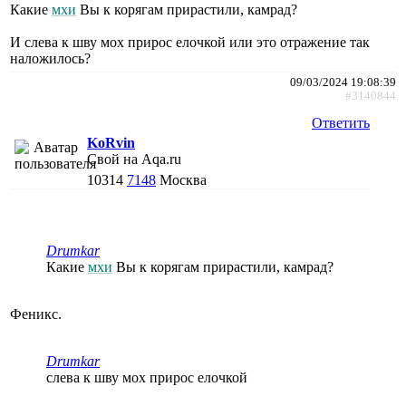
Какие
мхи
Вы к корягам прирастили, камрад?
И слева к шву мох прирос елочкой или это отражение так
наложилось?
09/03/2024 19:08:39
#3140844
Ответить
KoRvin
Свой на Aqa.ru
10314
7148
Москва
Drumkar
Какие
мхи
Вы к корягам прирастили, камрад?
Феникс.
Drumkar
слева к шву мох прирос елочкой