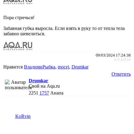
Пора стричься!
Забавная губка выросла. Если взять в руку то от тепла тела
забавно шевелиться.
09/03/2024 17:24:38
#3140810
Нравится
ВладимиРыбка
,
mocej
,
Drumkar
Ответить
Drumkar
Свой на Aqa.ru
2251
1757
Анапа
KoRvin