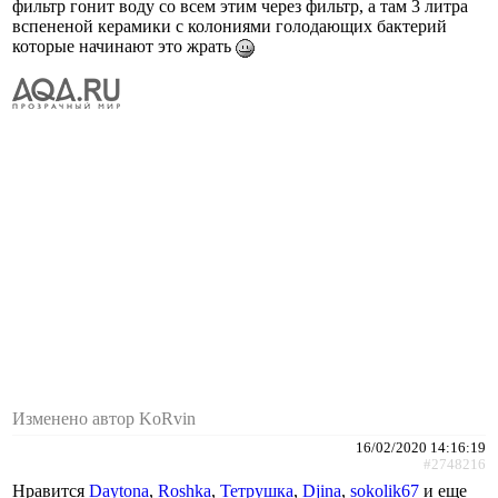
фильтр гонит воду со всем этим через фильтр, а там 3 литра
вспененой керамики с колониями голодающих бактерий
которые начинают это жрать
Изменено автор KoRvin
16/02/2020 14:16:19
#2748216
Нравится
Daytona
,
Roshka
,
Тетрушка
,
Djina
,
sokolik67
и еще