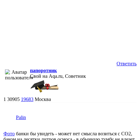
Ответить
папоротник
Свой на Aqa.ru, Советник
1
30905
19683
Москва
Palin
Фото
банки бы увидеть - может нет смысла возиться с СО2,
баком на десятки литров осмоса - в обычную тумбу не влезет