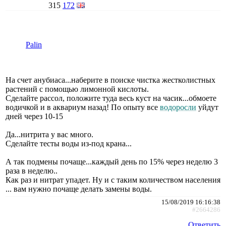
315
172
Palin
На счет анубиаса...наберите в поиске чистка жестколистных
растений с помощью лимонной кислоты.
Сделайте рассол, положите туда весь куст на часик...обмоете
водичкой и в аквариум назад! По опыту все
водоросли
уйдут
дней через 10-15
Да...нитрита у вас много.
Сделайте тесты воды из-под крана...
А так подмены почаще...каждый день по 15% через неделю 3
раза в неделю..
Как раз и нитрат упадет. Ну и с таким количеством населения
... вам нужно почаще делать замены воды.
15/08/2019 16:16:38
#2664286
Ответить