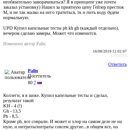
необязательно заморачиваться? Я в принципе уже почти
заказал установку) Нашел за приятную цену Гейзер престиж
М, и не так жалко на него тратиться, тк и пить воду будем
нормальную.
UPD Купил капельные тесты ph kh gh (каждый отдельно),
вечером сделаю замеры. Может что изменится.
Изменено автор Palin
16/08/2019 12:02:07
#2664583
Ответить
Palin
Посетитель
80
7
Коллеги, я в шоке. Купил капельные тесты и сделал,
результат такой
KH - 4 (!)
Gh - 13,5
Ph - 8,5.
Кроме ph, все соврали. И может и хлор на самом деле не на
нуле, и нитриты/нитраты совсем другие...в общем все, на