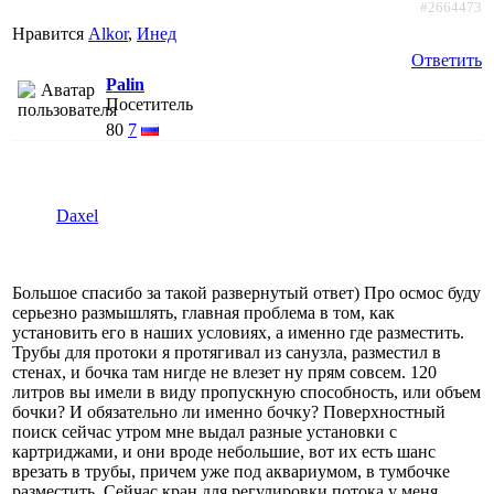
#2664473
Нравится
Alkor
,
Инед
Ответить
Palin
Посетитель
80
7
Daxel
Большое спасибо за такой развернутый ответ) Про осмос буду
серьезно размышлять, главная проблема в том, как
установить его в наших условиях, а именно где разместить.
Трубы для протоки я протягивал из санузла, разместил в
стенах, и бочка там нигде не влезет ну прям совсем. 120
литров вы имели в виду пропускную способность, или объем
бочки? И обязательно ли именно бочку? Поверхностный
поиск сейчас утром мне выдал разные установки с
картриджами, и они вроде небольшие, вот их есть шанс
врезать в трубы, причем уже под аквариумом, в тумбочке
разместить. Сейчас кран для регулировки потока у меня