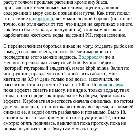
растут толком прошлые растения кроме анубиаса,
пригляделся к имеющимся растениям, оценил условия
содержания в меру своих познаний и гугла. Как итог, понял
что засилие
водорослей
, возможно черной бороды (но это не
точно, она отличается от тех, что видел на картинках в инете,
как будто бы жесткая, а не пушистая), слишком высокая
карбонатная жесткость воды, высокий PH, перенаселение.
С перенаселением бороться никак не могу, отдавать рыбок не
кому, да и жалко очень, но хотя бы минимизировать
последствия этого можно надеюсь.
Водорослям
же и
жесткости решил дать смертный бой. Купил сайдекс
(который глутаровый альдегид), и tetra khph minus. Залил по
инструкции, правда указано 5 дней лить сайдекс, мне
хватило на 3,5 (4 день только пол дозы), закончился, не
рассчитал. Лил из расчета 25 мл на 100 л. По
водорослям
пока эффекта сказать не могу, не видно, только вода мутная
стала, но это вроде как нормально? В общем, будем ждать
эффекта. Карбонатная жесткость сначала снизилась, но потом
до меня доперло, что протока льет воду все время, и я химией
снижаю ее, а водой опять разбавляю и повышаю. Было 18,
снизил за несколько приемов по инструкции до 12, потом
смотрю опять поднялась, выключил пока протоку, пока не
нормализую жесткость буду сам менять воду.