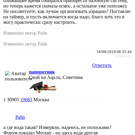
ближайшее время собирался приобрести балонную систему,
но теперь кажется сначала осмос, а остальное уже попозже).
Не посоветуете, как лучше организовать аэрацию? Поставлю
на таймер, и пусть включается когда надо, благо хоть это я
могу практически сразу настроить.
Изменено автор Palin
Изменено автор Palin
16/08/2019 08:55:44
#2664526
Ответить
папоротник
Свой на Aqa.ru, Советник
1
30905
19683
Москва
Palin
а где вода такая? Измеряли, надеюсь, не полосками?
Форум показал Москву - но здесь вода другая