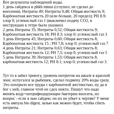
Вот результаты наблюдений воды.
1 день сайдекса и phkh minus (сглупил, не сделал до
внесения). Нитраты 49; Нитриты 0,48; Общая жесткость 9;
Карбонатная жесткость 20 (или больше, 20 предел); PH 8.9;
хлор 0; углекислый газ 1 (выключил подачу СО2, в
инструкции к тетре было указано)
2 день Нитраты 35; Нитриты 0,52; Общая жесткость 9;
Карбонатная жесткость 18; PH 8.3; хлор 0; углекислый газ 3
3 день Нитраты 45; Нитриты 0,60; Общая жесткость 8;
Карбонатная жесткость 15 ; PH 7,8; хлор 0; углекислый газ 7
4 день Нитраты 21; Нитриты 0,63; Общая жесткость 8;
Карбонатная жесткость 12; PH 7,5; хлор 0; углекислый газ 5
5 день Нитраты 39; Нитриты 1,53; Общая жесткость 8,
карбонатная жесткость 12; PH 8.1; хлор 0; углекислый газ 3.
Тут то я забил тревогу, уровень нитритов на шкале в красной
зоне, испугался за рыбешек, сделал подмену 20% воды сразу.
Это похерило все труды с карбонатной жесткостью, ну да и
бог с ней, главное чтоб не сдох никто. Пишут что надо
менять воду+нитрифицирующие бактерии вносить, но
вопрос - если я лью сайдекс он их не убьет к чертям? У меня
есть ампула bio digest, залью как можно будет, чтобы сбить
нитриты.