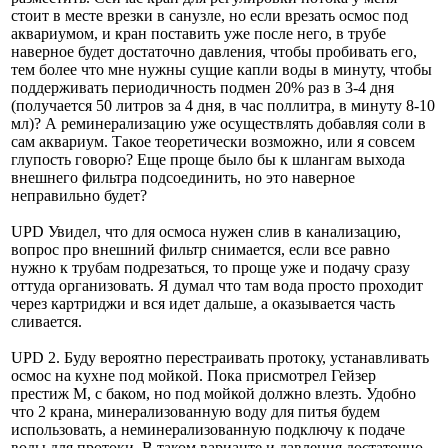
стоит в месте врезки в санузле, но если врезать осмос под
аквариумом, и кран поставить уже после него, в трубе
наверное будет достаточно давления, чтобы пробивать его,
тем более что мне нужны сущие капли воды в минуту, чтобы
поддерживать периодичность подмен 20% раз в 3-4 дня
(получается 50 литров за 4 дня, в час поллитра, в минуту 8-10
мл)? А реминерализацию уже осуществлять добавляя соли в
сам аквариум. Такое теоретически возможно, или я совсем
глупость говорю? Еще проще было бы к шлангам выхода
внешнего фильтра подсоединить, но это наверное
неправильно будет?
UPD Увидел, что для осмоса нужен слив в канализацию,
вопрос про внешний фильтр снимается, если все равно
нужно к трубам подрезаться, то проще уже и подачу сразу
оттуда организовать. Я думал что там вода просто проходит
через картриджи и вся идет дальше, а оказывается часть
сливается.
UPD 2. Буду вероятно перестраивать протоку, устанавливать
осмос на кухне под мойкой. Пока присмотрел Гейзер
престиж М, с баком, но под мойкой должно влезть. Удобно
что 2 крана, минерализованную воду для питья будем
использовать, а неминерализованную подключу к подаче
воды для протоки. В таком варианте и давления достаточно