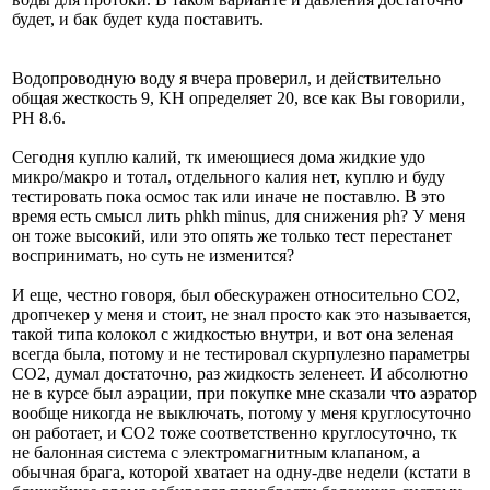
будет, и бак будет куда поставить.
Водопроводную воду я вчера проверил, и действительно
общая жесткость 9, KH определяет 20, все как Вы говорили,
PH 8.6.
Сегодня куплю калий, тк имеющиеся дома жидкие удо
микро/макро и тотал, отдельного калия нет, куплю и буду
тестировать пока осмос так или иначе не поставлю. В это
время есть смысл лить phkh minus, для снижения ph? У меня
он тоже высокий, или это опять же только тест перестанет
воспринимать, но суть не изменится?
И еще, честно говоря, был обескуражен относительно СО2,
дропчекер у меня и стоит, не знал просто как это называется,
такой типа колокол с жидкостью внутри, и вот она зеленая
всегда была, потому и не тестировал скурпулезно параметры
СО2, думал достаточно, раз жидкость зеленеет. И абсолютно
не в курсе был аэрации, при покупке мне сказали что аэратор
вообще никогда не выключать, потому у меня круглосуточно
он работает, и СО2 тоже соответственно круглосуточно, тк
не балонная система с электромагнитным клапаном, а
обычная брага, которой хватает на одну-две недели (кстати в