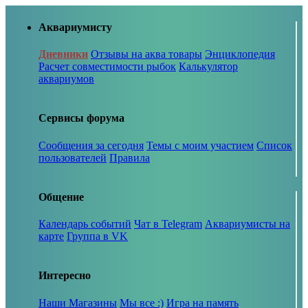
Аквариумисту
Дневники
Отзывы на аква товары
Энциклопедия
Расчет совместимости рыбок
Калькулятор
аквариумов
Сервисы форума
Сообщения за сегодня
Темы с моим участием
Список
пользователей
Правила
Общение
Календарь событий
Чат в Telegram
Аквариумисты на
карте
Группа в VK
Интересно
Наши Магазины
Мы все :)
Игра на память