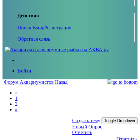
Действия
Поиск
Вход/Регистрация
Обратная связь
Войти
Форум Аквариумистов
Назад
«
1
2
»
Создать тему
Toggle Dropdown
Новый Опрос
Ответить
Ответить