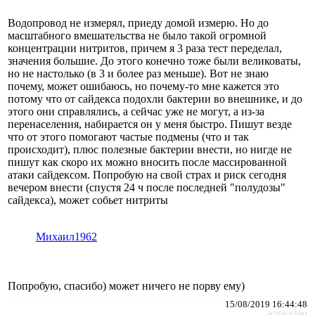
Водопровод не измерял, приеду домой измерю. Но до
масштабного вмешательства не было такой огромной
концентрации нитритов, причем я 3 раза тест переделал,
значения большие. До этого конечно тоже были великоваты,
но не настолько (в 3 и более раз меньше). Вот не знаю
почему, может ошибаюсь, но почему-то мне кажется это
потому что от сайдекса подохли бактерии во внешнике, и до
этого они справлялись, а сейчас уже не могут, а из-за
перенаселения, набирается он у меня быстро. Пишут везде
что от этого помогают частые подмены (что и так
происходит), плюс полезные бактерии внести, но нигде не
пишут как скоро их можно вносить после массированной
атаки сайдексом. Попробую на свой страх и риск сегодня
вечером внести (спустя 24 ч после последней "полудозы"
сайдекса), может собьет нитриты
Михаил1962
Попробую, спасибо) может ничего не порву ему)
15/08/2019 16:44:48
#2664300