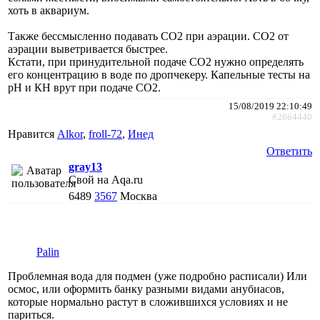
хоть в аквариум.
Также бессмысленно подавать СО2 при аэрации. СО2 от
аэрации выветривается быстрее.
Кстати, при принудительной подаче СО2 нужно определять
его концентрацию в воде по дропчекеру. Капельные тесты на
рН и КН врут при подаче СО2.
15/08/2019 22:10:49
#2664440
Нравится
Alkor
,
froll-72
,
Инед
Ответить
gray13
Свой на Aqa.ru
6489
3567
Москва
Palin
Проблемная вода для подмен (уже подробно расписали) Или
осмос, или оформить банку разными видами анубиасов,
которые нормально растут в сложившихся условиях и не
париться.