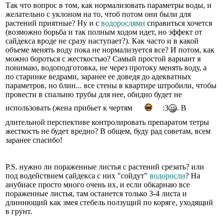
Так что вопрос в том, как нормализовать параметры воды, и
желательно с уклоном на то, чтоб потом они были для
растений приятные? Ну и с
водорослями
справиться хочется
(возможно борьба и так полным ходом идет, но эффект от
сайдекса вроде не сразу наступает?). Как часто и в какой
объеме менять воду пока не нормализуется все? И потом, как
можно бороться с жесткостью? Самый простой вариант я
понимаю, водоподготовка, не через протоку менять воду, а
по старинке ведрами, заранее ее доведя до адекватных
параметров, но блин... все стены в квартире штробили, чтобы
провести в спальню трубы для нее, обидно будет не
использовать (жена прибьет к чертям
:3
. В
длительной перспективе контролировать препаратом тетры
жесткость не будет вредно? В общем, буду рад советам, всем
заранее спасибо!
P.S. нужно ли пораженные листья с растений срезать? или
под водействием сайдекса с них "сойдут"
водоросли
? На
анубиасе просто много очень их, и если обкарнаю все
пораженные листья, там останется только 3-4 листа и
длиннющий как змея стебель ползущий по коряге, уходящий
в грунт.