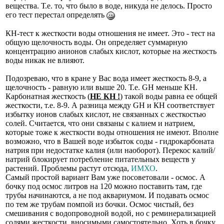
вещества. Т.е. то, что было в воде, никуда не делось. Просто
его тест перестал определять
КН-тест к жесткости воды отношения не имеет. Это - тест на
общую щелочность воды. Он определяет суммарную
концентрацию анионов слабых кислот, которые на жесткость
воды никак не влияют.
Подозреваю, что в кране у Вас вода имеет жесткость 8-9, а
щелочность - равную или выше 20. Т.е. GH меньше КН.
Карбонатная жесткость (
НЕ КН !
) такой воды равна ее общей
жесткости, т.е. 8-9. А разница между GH и КН соответствует
избытку ионов слабых кислот, не связанных с жесткостью
солей. Считается, что они связаны с калием и натрием,
которые тоже к жесткости воды отношения не имеют. Вполне
возможно, что в Вашей воде избыток соды - гидрокарбоната
натрия при недостатке калия (или наоборот). Перекос калий/
натрий блокирует потребление питательных веществ у
растений. Проблемы растут отсюда,
ИМХО
.
Самый простой вариант Вам уже посоветовали - осмос. А
бочку под осмос литров на 120 можно поставить там, где
трубы начинаются, а не под аквариумом. И подавать осмос
по тем же трубам помпой из бочки. Осмос чистый, без
смешивания с водопроводной водой, но с реминерализацией
солями жесткости, вносимыми самостоятельно. Хоть в бочку,