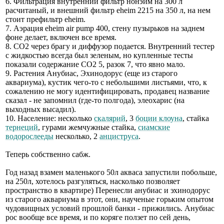
6. Фильтрация внутренний фильтр нонэйм на 300 л
расчитаный, и внешний фильтр eheim 2215 на 350 л, на нем
стоит префильтр eheim.
7. Аэрация eheim air pump 400, стену пузырьков на заднем
фоне делает, включен все время.
8. CO2 через брагу и диффузор подается. Внутренний тестер
с жидкостью всегда был зеленым, но купленные тесты
показали содержание СО2 5, разок 7, что явно мало.
9. Растения Анубиас, Эхинодорус (еще из старого
аквариума), кустик чего-то с небольшими листьями, что, к
сожалению не могу идентифицировать, продавец название
сказал - не запомнил (где-то полгода), элеохарис (на
выходных высадил).
10. Население: несколько
скалярий
, 3
боции клоуна
, стайка
тернеций
, гурами жемчужные стайка,
сиамские
водорослееды
несколько, 2
анциструса
.
Теперь собственно сабж.
Год назад взамен маленького 50л акваса запустили побольше,
на 250л, хотелось разгуляться, насколько позволяет
пространство в квартире) Перенесли анубиас и эхинодорус
из старого аквариума в этот, они, наученые горьким опытом
чудовищных условий прошлой банки - прижились. Анубиас
рос вообще все время, и по коряге ползет по сей день,