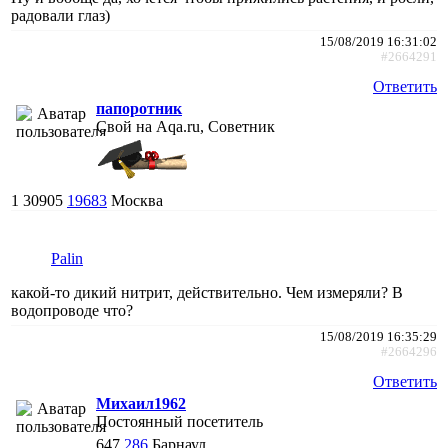
радовали глаз)
15/08/2019 16:31:02
#2664291
Ответить
папоротник
Свой на Aqa.ru, Советник
1
30905
19683
Москва
Palin
какой-то дикий нитрит, действительно. Чем измеряли? В
водопроводе что?
15/08/2019 16:35:29
#2664296
Ответить
Михаил1962
Постоянный посетитель
647
286
Барнаул