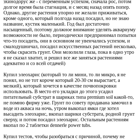
эхинодорус же - с переменным успехом, сначала рос, потом
долгое время была стагнация, и с месяц назад опять попер.
Однако, другие растения упорно не желали приживаться,
кроме одного, который полгода назад посадил, но не знаю
название, кустик маленький. Год был достаточно
насыщенный, поэтому должное внимание уделять аквариуму
возможности не было, периодически предпринимал попытки
что-то посадить, они в основном не увенчались успехом, и
смалодушничал, посадил искусственных растений несколько,
чтобы скрасить грунт. Они мозолили глаза, пока в одно утро
я не сказал хватит, и решил все же заняться растениями
адекватно и со всей отдачей)
Купил элеохарис (который то ли мини, то ли микро, я не
понял, но не тот короче который 20-30 см вырастает, а
мелкий), который хочется в качестве почвопокровки
использовать. В место его укладки до этого усадил
питательный субстрат в шариках типа premium soil какой-то,
не помню фирму уже. Грунт по совету продавана замочил в
воде из акваса на ночь, утром выкопал ямки где хотел
высадить элеохарис, вкопал шарики субстрата, родной грунт
сверху, и потом посадил элеохарис. Остальным растениям
вкопал по 2 таблетки dennerle power tubs.
Купил тестов, чтобы разобраться с причиной, почему не