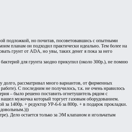
ьной подложкой, но почитав, посоветовавшись с опытными
моим планам он подходил практически идеально. Тем более на
ать грунт от ADA, но увы, таких денег я пока за него
и бактерий для грунта заодно прикупил (около 300р.), не помню
у долго, рассматривал много вариантов, от фирменных
работе). С последним не получилось, т.к. не очень нравилось
ерия – было решено поставить огнетушитель рядом с
, нашел мужичка который торгует газовым оборудованием.
за 1400р. + редуктор УР-6-6 за 800р. + в подарок прокладки.
 довольным.)))
ре). Дело остается только за ЭМ клапаном и игольчатым