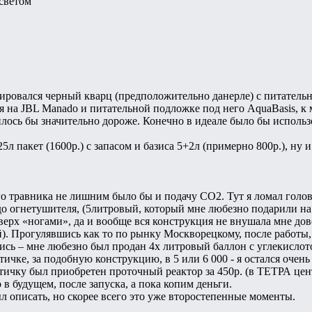
светом
анировался черный кварц (предположительно данерле) с питател
 на JBL Manado и питательной подложке под него AquaBasis, к 
лось бы значительно дороже. Конечно в идеале было бы использов
5л пакет (1600р.) с запасом и базиса 5+2л (примерно 800р.), ну 
о травника не лишним было бы и подачу СО2. Тут я ломал голов
до огнетушителя, (5литровый, который мне любезно подарили на 
ерх «ногами», да и вообще вся конструкция не внушала мне дов
й). Прогулявшись как то по рынку Москворецкому, после работы
ь – мне любезно был продан 4х литровый баллон с углекислотой 
ичке, за подобную конструкцию, в 5 или 6 000 - я остался очень
тичку был приобретен проточный реактор за 450р. (в ТЕТРА цент
 в будущем, после запуска, а пока копим деньги.
ыл описать, но скорее всего это уже второстепенные моменты.