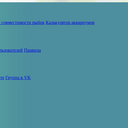
т совместимости рыбок
Калькулятор аквариумов
льзователей
Правила
те
Группа в VK