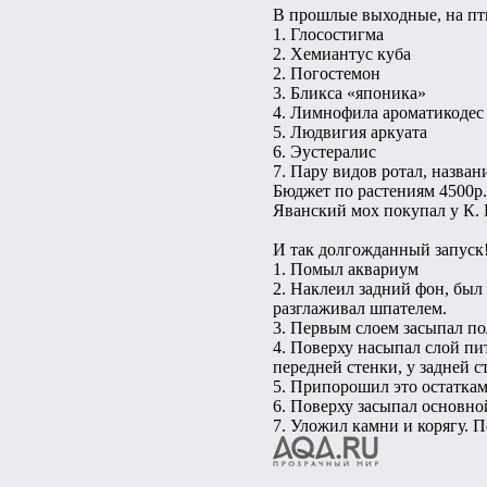
В прошлые выходные, на пт
1. Глосостигма
2. Хемиантус куба
2. Погостемон
3. Бликса «японика»
4. Лимнофила ароматикодес
5. Людвигия аркуата
6. Эустералис
7. Пару видов ротал, назван
Бюджет по растениям 4500р.
Яванский мох покупал у К. 
И так долгожданный запуск
1. Помыл аквариум
2. Наклеил задний фон, был
разглаживал шпателем.
3. Первым слоем засыпал по
4. Поверху насыпал слой пит
передней стенки, у задней с
5. Припорошил это остаткам
6. Поверху засыпал основно
7. Уложил камни и корягу. 