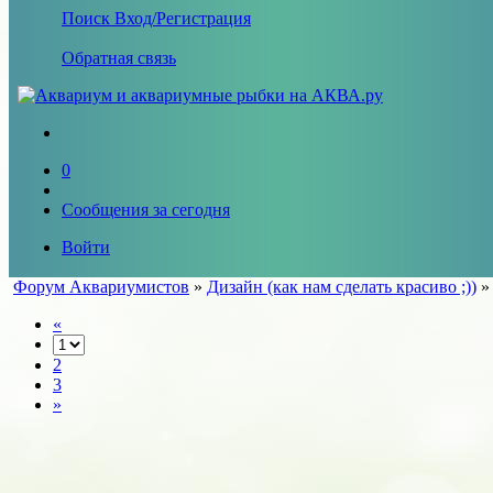
Поиск
Вход/Регистрация
Обратная связь
0
Сообщения за сегодня
Войти
Форум Аквариумистов
»
Дизайн (как нам сделать красиво ;))
«
2
3
»