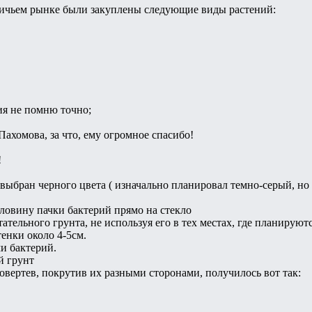
ичьем рынке были закуплены следующие виды растений:
ия не помню точно;
Пахомова, за что, ему огромное спасибо!
!
 выбран черного цвета ( изначально планировал темно-серый, но
ловину пачки бактерий прямо на стекло
ательного грунта, не используя его в тех местах, где планируют
тенки около 4-5см.
и бактерий.
й грунт
Повертев, покрутив их разными сторонами, получилось вот так: