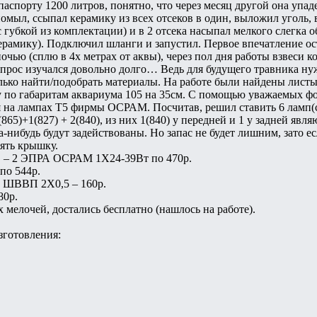
аспорту 1200 литров, понятно, что через месяц другой она упаде
помыл, ссыпал керамику из всех отсеков в один, выложил уголь,
 губкой из комплектации) и в 2 отсека насыпал мелкого слегка о
рамику). Подключил шланги и запустил. Первое впечатление ост
чью (сплю в 4х метрах от аквы), через пол дня работы взвеси ко
прос изучался довольно долго… Ведь для будущего травника ну
лько найти/подобрать материалы. На работе были найдены лист
 по габаритам аквариума 105 на 35см. С помощью уважаемых фо
я на лампах Т5 фирмы ОСРАМ. Посчитав, решил ставить 6 ламп(с 
(865)+1(827) + 2(840), из них 1(840) у передней и 1 у задней яв
а-нибудь будут задействованы. Но запас не будет лишним, зато ес
ять крышку.
в – 2 ЭПРА ОСРАМ 1Х24-39Вт по 470р.
о 544р.
о ШВВП 2Х0,5 – 160р.
80р.
 мелочей, достались бесплатно (нашлось на работе).
зготовления: