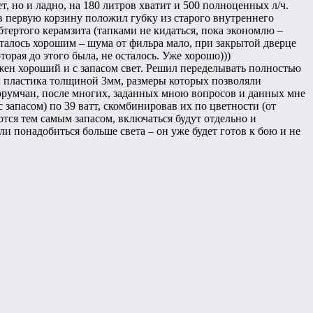
т, но и ладно, на 180 литров хватит и 500 полноценных л/ч.
 в первую корзину положил губку из старого внутреннего
бтертого керамзита (тапками не кидаться, пока экономлю –
алось хорошим – шума от фильра мало, при закрытой дверце
торая до этого была, не осталось. Уже хорошо)))
жен хороший и с запасом свет. Решил переделывать полностью
ы пластика толщиной 3мм, размеры которых позволяли
румчан, после многих, заданных мною вопросов и данных мне
запасом) по 39 ватт, скомбинировав их по цветности (от
ляются тем самым запасом, включаться будут отдельно и
ли понадобиться больше света – он уже будет готов к бою и не