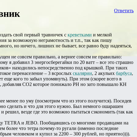
авник
Ответить
оздать свой первый травничек с
креветками
и мелкой
я за возможную неграмотность и т.п., так как пишу
ого, но ничего, лишних не бывает, все равно буду надеяться,
щен не совсем правильно, а вернее совсем не правильно:
му я добавил 3 энергосберегайки по 20 ватт – все это страшно
стиков» находились непосредственно под крышкой. При таких
стокое перенаселение – 3 всрослых
скалярии
, 2 акульих
барбуса
,
т еще кого то забыл упомянуть). При этом (скорее всего в
ья, добавляя СО2 которое понижало РН но зато повышало КН
лее менее по уму (посмотрим что из этого получится). Посидев
ерно сделать и что для этого нужно. Был немного ошарашен
 и решил, везде где это возможно пытаться сэкономить (так как
между TETRA и JEBO. Пообщавшись со многими продавцами на
ем более что тетра почему-то ругали (именно последние
обрым человеком и купил за 2200 – 300 рублей, но приятно)))).