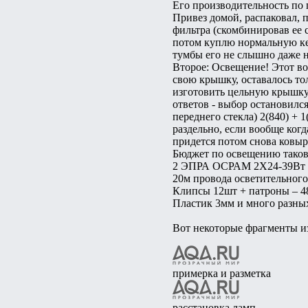
Его производительность по п
Привез домой, распаковал, 
фильтра (скомбинировав ее с
потом куплю нормальную ке
тумбы его не слышно даже но
Второе: Освещение! Этот во
свою крышку, оставалось то
изготовить цельную крышку
ответов - выбор остановилс
переднего стекла) 2(840) + 1
раздельно, если вообще когд
придется потом снова ковыр
Бюджет по освещению тако
2 ЭПРА ОСРАМ 2Х24-39Вт п
20м провода осветительног
Клипсы 12шт + патроны – 4
Пластик 3мм и много разных
Вот некоторые фрагменты и
примерка и разметка
расстановка ламп