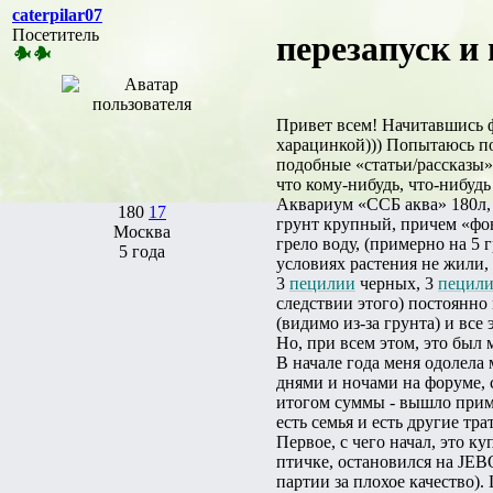
caterpilar07
Посетитель
перезапуск и
Привет всем! Начитавшись 
харацинкой))) Попытаюсь по
подобные «статьи/рассказы»
что кому-нибудь, что-нибудь
Аквариум «ССБ аква» 180л, 
180
17
грунт крупный, причем «фон
Москва
грело воду, (примерно на 5
5 года
условиях растения не жили,
3
пецилии
черных, 3
пецил
следствии этого) постоянно
(видимо из-за грунта) и вс
Но, при всем этом, это был 
В начале года меня одолела 
днями и ночами на форуме, с
итогом суммы - вышло пример
есть семья и есть другие тра
Первое, с чего начал, это
птичке, остановился на JEB
партии за плохое качество).