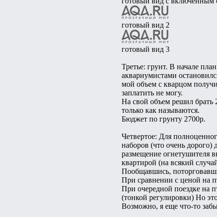
готовый вид с включенным 
готовый вид 2
готовый вид 3
Третье: грунт. В начале пл
аквариумистами остановился
мой объем с кварцом получи
заплатить не могу.
На свой объем решил брать 2
только как называются.
Бюджет по грунту 2700р.
Четвертое: Для полноценног
наборов (что очень дорого) 
размещение огнетушителя вв
квартирой (на всякий случа
Пообщавшись, поторговавшис
При сравнении с ценой на пт
При очередной поездке на п
(тонкой регулировки) Но это
Возможно, я еще что-то заб