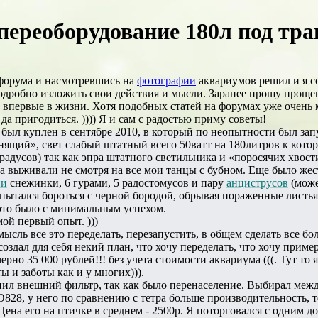
 переоборудование 180л под тр
форума и насмотревшись на
фотографии
аквариумов решил и я с
дробно изложить свои действия и мысли. Заранее прошу прощени
 впервые в жизни. Хотя подобных статей на форумах уже очень мн
 да пригодиться. )))) Я и сам с радостью приму советы!
был куплен в сентябре 2010, в который по неопытности был запу
ящий», свет слабый штатный всего 50ватт на 180литров к которо
 градусов) так как эпра штатного светильника и «поросячих хво
 а выживали не смотря на все мои танцы с бубном. Еще было же
ии
снежинки, 6 гурами, 5 радостомусов и пару
анциструсов
(може
 пытался бороться с черной бородой, обрывая пораженные лист
е это было с минимальным успехом.
мой первый опыт. )))
мысль все это переделать, перезапустить, в общем сделать все бо
оздал для себя некий план, что хочу переделать, что хочу прим
но 35 000 рублей!!! без учета стоимости аквариума (((. Тут то я
ты и заботы как и у многих))).
 купил внешний фильтр, так как было перенаселение. Выбирал 
O828, у него по сравнению с тетра больше производительность, т
 Цена его на птичке в среднем - 2500р. Я поторговался с одним д