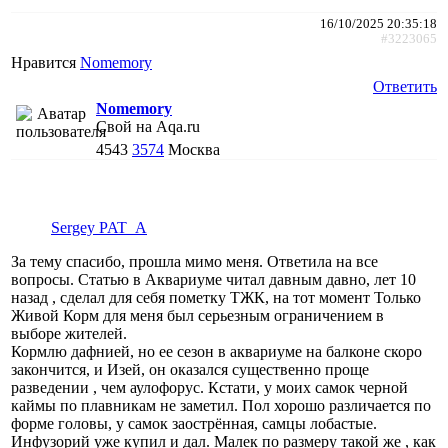
16/10/2025 20:35:18
#3223065
Нравится
Nomemory
Ответить
Nomemory
Свой на Aqa.ru
4543
3574
Москва
Sergey PAT_A
За тему спасибо, прошла мимо меня. Ответила на все
вопросы. Статью в Аквариуме читал давным давно, лет 10
назад , сделал для себя пометку ТЖК, на тот момент Только
Живой Корм для меня был серьезным ограничением в
выборе жителей.
Кормлю дафнией, но ее сезон в аквариуме на балконе скоро
закончится, и Изей, он оказался существенно проще
разведении , чем аулофорус. Кстати, у моих самок черной
каймы по плавникам не заметил. Пол хорошо различается по
форме головы, у самок заострённая, самцы лобастые.
Инфузорий уже купил и дал. Малек по размеру такой же , как