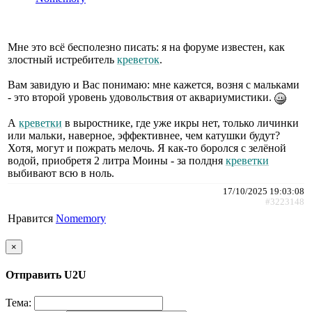
Мне это всё бесполезно писать: я на форуме известен, как
злостный истребитель
креветок
.
Вам завидую и Вас понимаю: мне кажется, возня с мальками
- это второй уровень удовольствия от аквариумистики.
А
креветки
в выростнике, где уже икры нет, только личинки
или мальки, наверное, эффективнее, чем катушки будут?
Хотя, могут и пожрать мелочь. Я как-то боролся с зелёной
водой, приобретя 2 литра Моины - за полдня
креветки
выбивают всю в ноль.
17/10/2025 19:03:08
#3223148
Нравится
Nomemory
×
Отправить U2U
Тема: