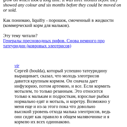
showed any colour and six months before they could be moved on
or sold.
Как понимаю, liquifry - порошок, смоченный в жидкости
(коммерческий корм для мальков).
Эту тему читали?
Генералы пресноводных рифов. Снова немного про
татеурндин (ковровых элеотрисов)
vir
Сергей (boulda), который успешно татеурндину
выращивает, сказал, что молодь элеотрисов
давится крупным кормом. Он сначала дает
инфузорию, потом артемию, и все. Если кормить
мотылем, то только резанным. Это относится
только к малькам и подросткам, взрослые рыбки
нормально едят и мотыль, и коретру. Возможно у
меня еще и из-за этого пока что довольно
высокий уровень отхода малька элеотрисов, ведь
они сидят как правило в общем малявочнике и я
кормлю их всех одиннаково.