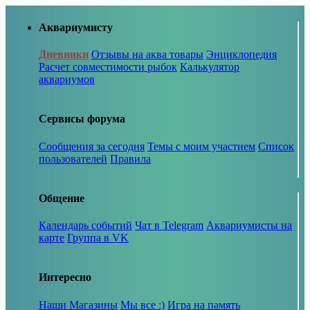
Аквариумисту
Дневники
Отзывы на аква товары
Энциклопедия
Расчет совместимости рыбок
Калькулятор
аквариумов
Сервисы форума
Сообщения за сегодня
Темы с моим участием
Список
пользователей
Правила
Общение
Календарь событий
Чат в Telegram
Аквариумисты на
карте
Группа в VK
Интересно
Наши Магазины
Мы все :)
Игра на память