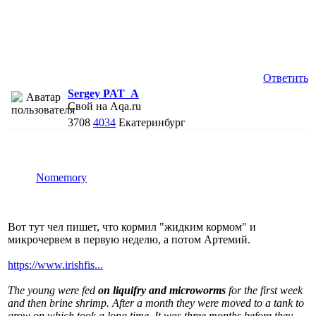
Ответить
Sergey PAT_A
Свой на Aqa.ru
3708
4034
Екатеринбург
Nomemory
Вот тут чел пишет, что кормил "жидким кормом" и
микрочервем в первую неделю, а потом Артемий.
https://www.irishfis...
The young were fed
on liquifry and microworms
for the first week
and then brine shrimp. After a month they were moved to a tank to
grow on which took a long time. It was three months before they