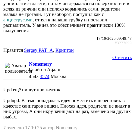
у эпиплатиса дагети, но там он держался на поверхности и в
яслях из риччии они неплохо кормились сами, родители
малька не трогали. Тут наоборот, поступил как с
анциструсами
, отнял к папаши трубку и поставил
распылитель. У анцев это обеспечивает практически 100%
вылупления.
17/10/2025 09:48:47
#3223099
Нравится
Sergey PAT_A
,
Криптон
Ответить
Nomemory
Свой на Aqa.ru
4543
3574
Москва
Upd ещё пишут про желток.
Updupd. В теме попадалась идея поместить в нерестовик в
качестве санитаров вишен. Плохая идея, родители не видят в
них угрозы, А они икру зачищают на раз, замечено на других
рыбах.
Изменено 17.10.25 автор Nomemory