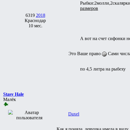
Рыбки:2молли,2скалярки
размеров
6319
2018
Краснодар
10 мес.
А вот на счет сифонки н
Это Ваше право
Сами числа
по 4,5 литра на рыбеху
Stasy Hale
Малёк
Daxel
Как я поняла, девушка имела в виду