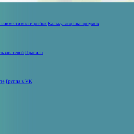
т совместимости рыбок
Калькулятор аквариумов
льзователей
Правила
те
Группа в VK