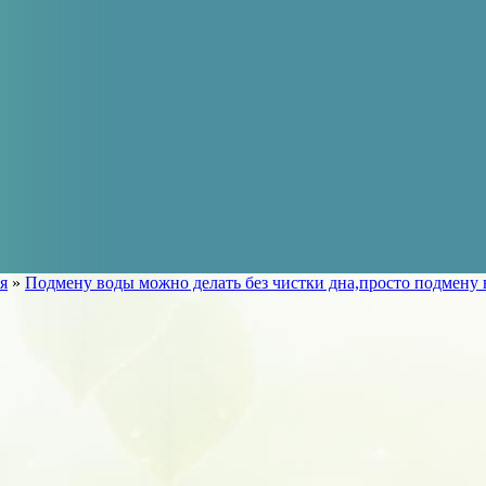
я
»
Подмену воды можно делать без чистки дна,просто подмену