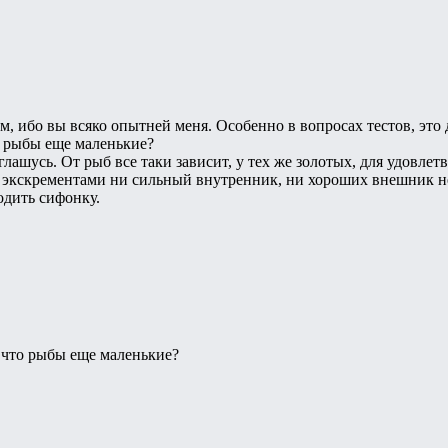
м, ибо вы всяко опытней меня. Особенно в вопросах тестов, это 
то рыбы еще маленькие?
глашусь. От рыб все таки зависит, у тех же золотых, для удовле
х экскрементами ни сильный внутренник, ни хороших внешник не
одить сифонку.
, что рыбы еще маленькие?