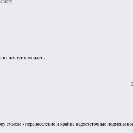
memory
оны начнут пропадать ...
ижу смысла - перенаселение и крайне недостаточные подмены во