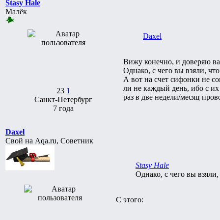
Stasy Hale
Малёк
Daxel
Вижу конечно, и доверяю ва
Однако, с чего вы взяли, ч
А вот на счет сифонки не со
ли не каждый день, ибо с и
23
1
раз в две недели/месяц пров
Санкт-Петербург
7 года
Daxel
Свой на Aqa.ru, Советник
Stasy Hale
Однако, с чего вы взяли
С этого: