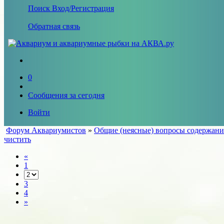
Поиск
Вход/Регистрация
Обратная связь
0
Сообщения за сегодня
Войти
Форум Аквариумистов
»
Общие (неясные) вопросы содержани
чистить
«
1
3
4
»