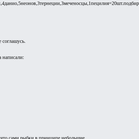
,4данио,5неонов,3тернеции,3меченосцы,1пецилия=20шт.подбир
е соглашусь.
 написали:
, что сами рыбки в принципе небольшие.