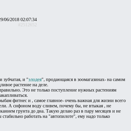
29/06/2018 02:07:34
#2512652
 зубчатая, и "
элодея
", продающаяся в зоомагазинах- на самом
ливое растение на деле.
правильно. Это не только поступление нужных растениям
акапливаться.
ыбам фитнес и , самое главное- очень важная для жизни всего
ели. А сифоном воду сливем, почему бы, не втыкая , не
анием грунта до дна. Такую делаю раз в пару месяцев и не
ы стабильно работать на "автопилоте", ему надо только