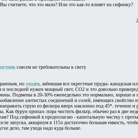
 Вы считаете, что это мало? Или это как-то влияет на сифонку?
листник
совсем не требовательны к свету
транным, но
элодея
, забившая все окрестные пруды- канадская или
ия и последней нужен мощный свет, СО2 и это довольно приверед
рины. Подмены в 20-30% еженедельно это нормально, хорошо и 
разбавление азотистых соединений и солей, имеющих свойство н
направить струю из фильтра вверх наклонно под 45*. течение и р
. Как бурун пропал- пора чистить фильтр, обычно раз в две нед
ам? Под сифонкой я предполагаю - капитальную чистку с протык
осле запуска. аквариум в 115л достаточно большая емкость, чтоб
гое дело, там ухода надо куда больше.