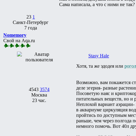
Сама написала, а что с ними не так?
23
1
Санкт-Петербург
7 года
Nomemory
Свой на Aqa.ru
Stasy Hale
Хотя, та же эдодея или
рого
Возможно, вам покажется с
деле эгерия- разные растен
4543
3574
Посоветую наяс и криптоко
Москва
питательных веществ, но и 
23 час.
Неплохой вариант аэрации- 
в аквариуме циркуляция воды
пройтись по доступным мест
раньше, чем через полгода п
немного помочь. Вот 40л дру