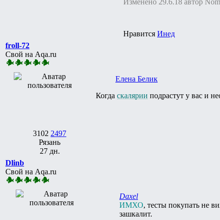
Изменено 29.6.18 автор No
Нравится
Инед
froll-72
Свой на Aqa.ru
Елена Белик
Когда
скалярии
подрастут у вас и не
3102
2497
Рязань
27 дн.
Dlinb
Свой на Aqa.ru
Daxel
ИМХО
, тесты покупать не в
зашкалит.