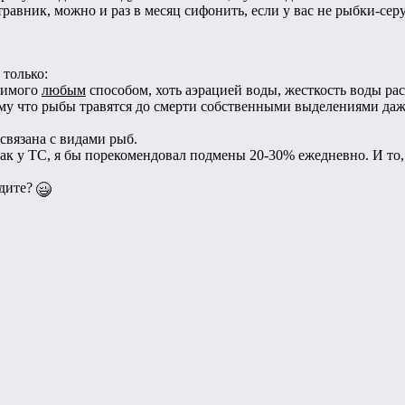
 травник, можно и раз в месяц сифонить, если у вас не рыбки-се
 только:
осимого
любым
способом, хоть аэрацией воды, жесткость воды рас
му что рыбы травятся до смерти собственными выделениями даж
связана с видами рыб.
 как у ТС, я бы порекомендовал подмены 20-30% ежедневно. И то
идите?