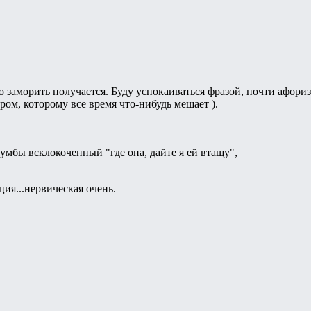
о заморить получается. Буду успокаиваться фразой, почти афориз
ром, которому все время что-нибудь мешает ).
умбы всклокоченный "где она, дайте я ей втащу",
ия...нервическая очень.