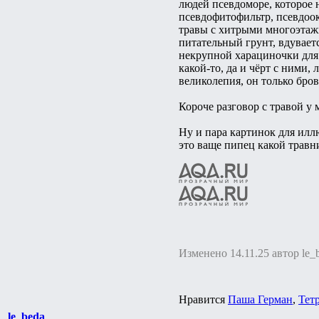
людей псевдоморе, которое н
псевдофитофильтр, псевдоок
травы с хитрыми многоэтажн
питательный грунт, вдувает
некрупной харациночки для м
какой-то, да и чёрт с ними
великолепия, он только бро
Короче разговор с травой у 
Ну и пара картинок для илл
это ваще пипец какой травн
Изменено 14.11.25 автор le_
Нравится
Паша Герман
,
Тет
le_beda