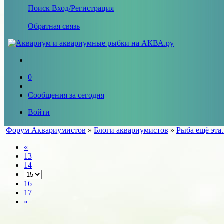
Поиск
Вход/Регистрация
Обратная связь
0
Сообщения за сегодня
Войти
Форум Аквариумистов
»
Блоги аквариумистов
»
Рыба ещё эта.
«
13
14
16
17
»