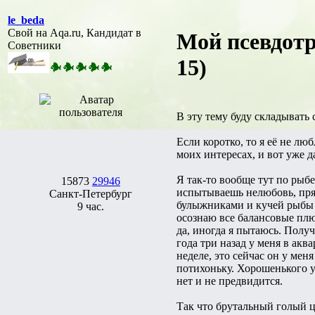
le_beda
Свой на Aqa.ru, Кандидат в
Мой псевдотр
Советники
15)
В эту тему буду складывать
Если коротко, то я её не л
моих интересах, и вот уже д
Я так-то вообще тут по рыбе
15873
29946
испытываешь нелюбовь, пря
Санкт-Петербург
булыжниками и кучей рыбы в
9 час.
осознаю все балансовые плю
да, иногда я пытаюсь. Получ
года три назад у меня в 
неделе, это сейчас он у меня
потихоньку. Хорошенького у
нет и не предвидится.
Так что брутальный голый ц