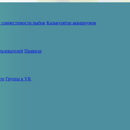
т совместимости рыбок
Калькулятор аквариумов
льзователей
Правила
те
Группа в VK