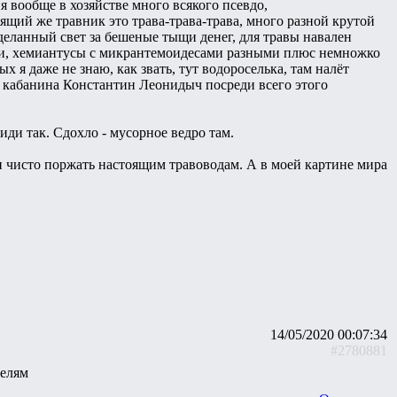
я вообще в хозяйстве много всякого псевдо,
ящий же травник это трава-трава-трава, много разной крутой
еланный свет за бешеные тыщи денег, для травы навален
ами, хемиантусы с микрантемоидесами разными плюс немножко
 я даже не знаю, как звать, тут водороселька, там налёт
ая кабанина Константин Леонидыч посреди всего этого
иди так. Сдохло - мусорное ведро там.
и чисто поржать настоящим травоводам. А в моей картине мира
14/05/2020 00:07:34
#2780881
телям