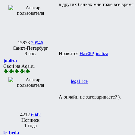
в других банках мне тоже всё время 
15873
29946
Санкт-Петербург
9 час.
Нравится
НатФР
,
jualiza
jualiza
Свой на Aqa.ru
legal_ice
А онлайн не заговариваете? ).
4212
6042
Ногинск
1 года
le_beda