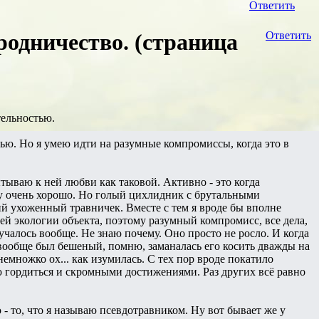
Ответить
родничество. (страница
Ответить
тельностью.
тью. Но я умею идти на разумные компромиссы, когда это в
ытываю к ней любви как таковой. Активно - это когда
у очень хорошо. Но голый цихлидник с брутальными
й ухоженный травничек. Вместе с тем я вроде бы вполне
й экологии объекта, поэтому разумный компромисс, все дела,
учалось вообще. Не знаю почему. Оно просто не росло. И когда
вообще был бешеный, помню, заманалась его косить дважды на
 немножко ох... как изумилась. С тех пор вроде покатило
ю гордиться и скромными достижениями. Раз других всё равно
- то, что я называю псевдотравником. Ну вот бывает же у