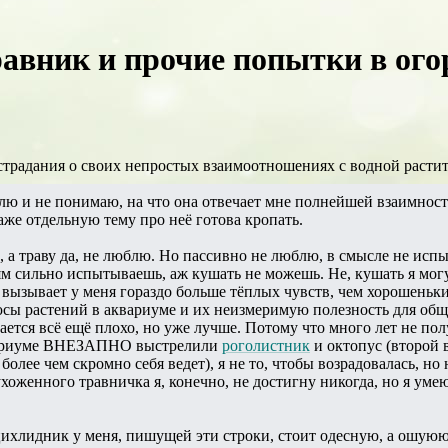
авник и прочие попытки в ого
 страдания о своих непростых взаимоотношениях с водной расти
юблю и не понимаю, на что она отвечает мне полнейшей взаимнос
аже отдельную тему про неё готова кропать.
, а траву да, не люблю. Но пассивно не люблю, в смысле не исп
м сильно испытываешь, аж кушать не можешь. Не, кушать я мог
ызывает у меня гораздо больше тёплых чувств, чем хорошеньки
сы растений в аквариуме и их неизмеримую полезность для обще
ается всё ещё плохо, но уже лучше. Потому что много лет не пол
аквариуме ВНЕЗАПНО выстрелили
роголистник
и октопус (второй 
 более чем скромно себя ведет), я не то, чтобы возрадовалась, но
хоженного травничка я, конечно, не достигну никогда, но я уме
ихлидник у меня, пишущей эти строки, стоит одесную, а ошуюю 