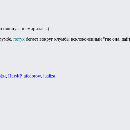
то плюнула и смирилась )
клумбе,
петух
бегает вокруг клумбы всклокоченный "где она, дайт
афи
,
НатФР
,
afedorow
,
jualiza