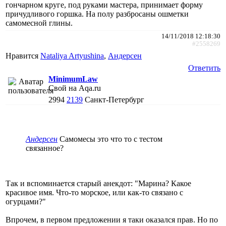
гончарном круге, под руками мастера, принимает форму
причудливого горшка. На полу разбросаны ошметки
самомесной глины.
14/11/2018 12:18:30
#2558269
Нравится
Nataliya Artyushina
,
Андерсен
Ответить
MinimumLaw
Свой на Aqa.ru
2994
2139
Санкт-Петербург
Андерсен
Самомесы это что то с тестом
связанное?
Так и вспоминается старый анекдот: "Марина? Какое
красивое имя. Что-то морское, или как-то связано с
огурцами?"
Впрочем, в первом предложении я таки оказался прав. Но по