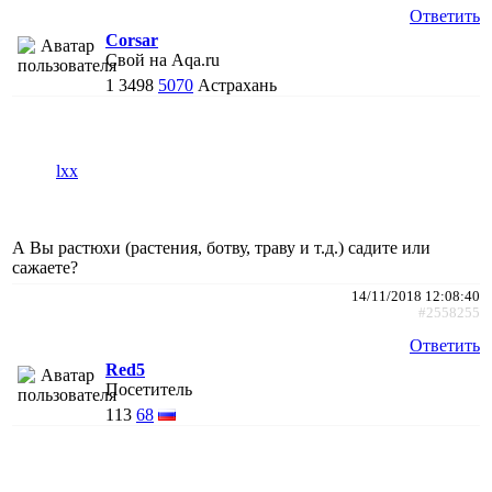
Ответить
Corsar
Свой на Aqa.ru
1
3498
5070
Астрахань
lxx
А Вы растюхи (растения, ботву, траву и т.д.) садите или
сажаете?
14/11/2018 12:08:40
#2558255
Ответить
Red5
Посетитель
113
68