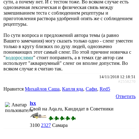
сути, а почему нет. И с тестом тоже. Во всяком случае есть
однозначная лексическая и физическая связь между
замешиванием теста с соблюдением рецептуры и
приготовления раствора удобрений опять же с соблюдением
рецептуры.
По сути вопроса и предложений автора темы (а равно
Вашего замечания) могу сказать только одно - сленг уместен
только в кругу близких по духу людей, однозначно
понимающих этот самый сленг. По этой причине новичка с
"
водорослями
" стоит поправить, а в темах где автор сам
использует "аквариумный" сленг он вполне допустим. Во
всяком случае я считаю так.
14/11/2018 12:18:51
#2558270
Нравится
Михайлов Саша
,
Капля яда
,
Сафи
,
Red5
Ответить
lxx
Свой на Aqa.ru, Кандидат в Советники
3100
2327
Самара