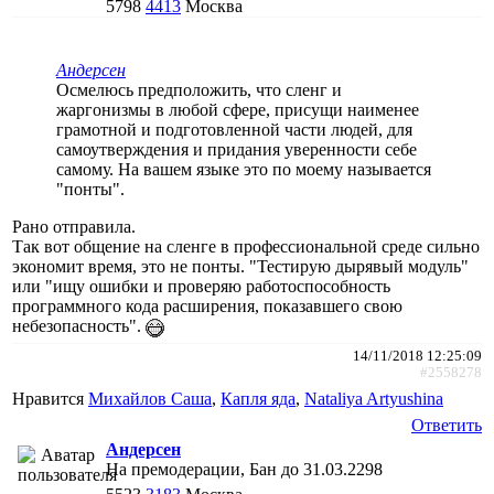
5798
4413
Москва
Андерсен
Осмелюсь предположить, что сленг и
жаргонизмы в любой сфере, присущи наименее
грамотной и подготовленной части людей, для
самоутверждения и придания уверенности себе
самому. На вашем языке это по моему называется
"понты".
Рано отправила.
Так вот общение на сленге в профессиональной среде сильно
экономит время, это не понты. "Тестирую дырявый модуль"
или "ищу ошибки и проверяю работоспособность
программного кода расширения, показавшего свою
небезопасность".
14/11/2018 12:25:09
#2558278
Нравится
Михайлов Саша
,
Капля яда
,
Nataliya Artyushina
Ответить
Андерсен
На премодерации, Бан до 31.03.2298