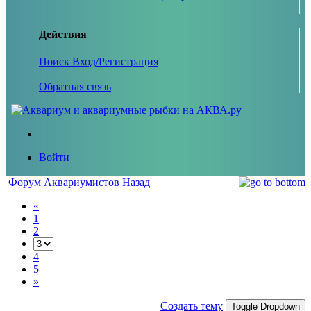
Действия
Поиск
Вход/Регистрация
Обратная связь
Войти
Форум Аквариумистов
Назад
«
1
2
4
5
»
Создать тему
Toggle Dropdown