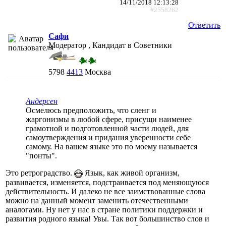
14/11/2018 12:13:28
#2558262
Ответить
Сафи
Модератор , Кандидат в Советники
5798
4413
Москва
Андерсен
Осмелюсь предположить, что сленг и
жаргонизмы в любой сфере, присущи наименее
грамотной и подготовленной части людей, для
самоутверждения и придания уверенности себе
самому. На вашем языке это по моему называется
"понты".
Это ретроградство.
Язык, как живой организм,
развивается, изменяется, подстраивается под меняющуюся
действительность. И далеко не все заимствованные слова
можно на данный момент заменить отечественными
аналогами. Ну нет у нас в стране политики поддержки и
развития родного языка! Увы. Так вот большинство слов и