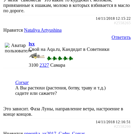
привязанные к ишакам, молоко в которых взбивается в масло
по дороге.
14/11/2018 12:15:22
#2558265
Нравится
Nataliya Artyushina
Ответить
lxx
Свой на Aqa.ru, Кандидат в Советники
3100
2327
Самара
Corsar
А Вы растюхи (растения, ботву, траву и т.д.)
садите или сажаете?
Это зависит. Фаза Луны, направление ветра, настроение в
конце концов.
14/11/2018 12:16:51
#2558266
Нравится
oneonka
,
vs2017
,
Сафи
,
Corsar