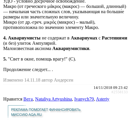
УДО - условно досрочное освобождение.
Макро (от греческого μάκρος (макрос) — большой, длинный)
— начальная часть сложных слов, указывающая на больши́е
размеры или значительную величину.
Микро (от др.-греч. μικρός (микрос) – малый),
противоположна по значению элементу Макро.
4.
Аквариумисты
не содержат в
Аквариумах
с
Растениями
(и без) улиток Ампулярий.
Малоизвестная аксиома
Аквариумистики
.
5.
"Свет в окне, помощь врагу!" (С).
Продолжение следует... .
Изменено 14.11.18 автор Андерсен
14/11/2018 09:23:42
#2558133
Нравится
Вега
,
Nataliya Artyushina
,
Ivanych79
,
Asteriy