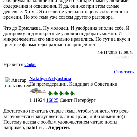
аквариума на конкретной воде и с конкретными условиями
содержания и освещения. И да, они же при этом самые
дешевые. Хотя... Это если не учитывать цену собственного
времени. Но это тема уже совсем другого разговора.
Что до Ермолаева. Ну молодец. И удобрения вполне себе. И
дозировку под конкретные условия подобрать можно. И
микроэлементы его мне сильно нравились. Но тут на вкус и
цвет
все фломастеры разные
товарищей нет.
14/11/2018 12:09:49
#2558257
Нравится
Сафи
Ответить
Nataliya Artyushina
На премодерации, Кандидат в Советники
1
11924
16825
Санкт-Петербург
Достаточно почитать старые темы, чтобы увидеть, что речь
загрубляется и заглупляется, либо грубо, либо мимишно))
Поэтому всегда с особым удовольствием читаю посты,
например,
paln1
и ...
Андерсен
.