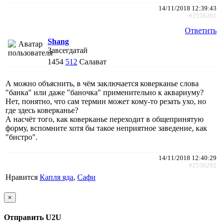
14/11/2018 12:39:43
#2558291
Ответить
Shang
Завсегдатай
1454
512
Салават
А можно объяснить, в чём заключается коверканье слова
"банка" или даже "баночка" применительно к аквариуму?
Нет, понятно, что сам термин может кому-то резать ухо, но
где здесь коверканье?
А насчёт того, как коверканье переходит в общепринятую
форму, вспомните хотя бы такое неприятное заведение, как
"бистро".
14/11/2018 12:40:29
#2558292
Нравится
Капля яда
,
Сафи
×
Отправить U2U