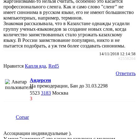
жаргонизмами-то нельзя считать, особенно это касается
профессионального сленга. Как и само слово "сленг" не
имеет синонима в русском языке, его не имеют большинство
компьютерных, например, терминов.
Знакомая рассказывала, что в Казахстане однажды усадили
группу ученых-языковедов за создание новых слов, когда
количество заимствованных стало угрожать казахскому
языку. В России заимствование популярно, никто и не
пытается подобрать, а уж тем более создавать синонимы.
14/11/2018 12:14:58
#2558264
Нравится
Капля яда
,
Red5
Ответить
Андерсен
На премодерации, Бан до 31.03.2298
5523
3183
Москва
3
Corsar
Ассоциации индивидуальные ).
У меня "самомесы" это какие то курдюки с молоком,