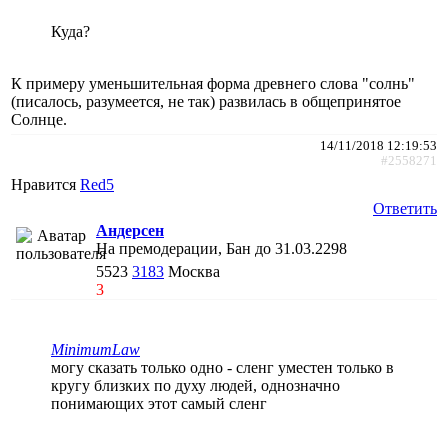
Куда?
К примеру уменьшительная форма древнего слова "солнь"
(писалось, разумеется, не так) развилась в общепринятое
Солнце.
14/11/2018 12:19:53
#2558271
Нравится
Red5
Ответить
Андерсен
На премодерации, Бан до 31.03.2298
5523
3183
Москва
3
MinimumLaw
могу сказать только одно - сленг уместен только в
кругу близких по духу людей, однозначно
понимающих этот самый сленг