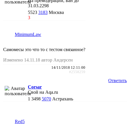
На премодерации, Бан до
31.03.2298
5523
3183
Москва
3
MinimumLaw
Самомесы это что то с тестом связанное?
Изменено 14.11.18 автор Андерсен
14/11/2018 12:11:00
#2558259
Ответить
Corsar
Свой на Aqa.ru
1
3498
5070
Астрахань
Red5