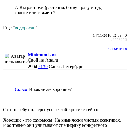
А Вы растюхи (растения, ботву, траву и т.д.)
садите или сажаете?
Еще "
водоросли
"...
14/11/2018 12:09:40
#2558256
Ответить
MinimumLaw
Свой на Aqa.ru
2994
2139
Санкт-Петербург
Corsar
И какие же хорошие?
Ох и
огребу
подвергнусь резкой критике сейчас....
Хорошие - это самомесы. На химически чистых реактивах.
Ибо только они учитывают специфику конкретного