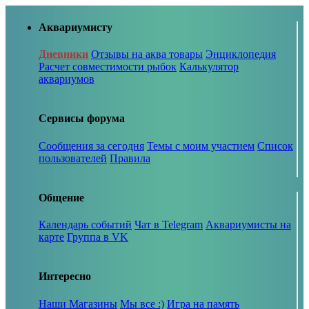
Аквариумисту
Дневники
Отзывы на аква товары
Энциклопедия
Расчет совместимости рыбок
Калькулятор
аквариумов
Сервисы форума
Сообщения за сегодня
Темы с моим участием
Список
пользователей
Правила
Общение
Календарь событий
Чат в Telegram
Аквариумисты на
карте
Группа в VK
Интересно
Наши Магазины
Мы все :)
Игра на память