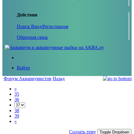
Действия
Поиск
Вход/Регистрация
Обратная связь
Войти
Форум Аквариумистов
Назад
«
35
36
38
39
»
Создать тему
Toggle Dropdown