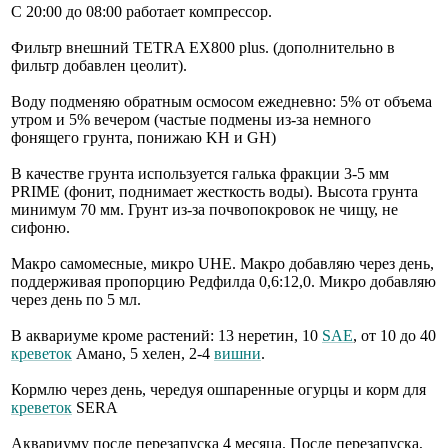
С 20:00 до 08:00 работает компрессор.
Фильтр внешний TETRA EX800 plus. (дополнительно в
фильтр добавлен цеолит).
Воду подменяю обратным осмосом ежедневно: 5% от объема
утром и 5% вечером (частые подмены из-за немного
фонящего грунта, понижаю KH и GH)
В качестве грунта используется галька фракции 3-5 мм
PRIME (фонит, поднимает жесткость воды). Высота грунта
минимум 70 мм. Грунт из-за почвопокровок не чищу, не
сифоню.
Макро самомесные, микро UHE. Макро добавляю через день,
поддерживая пропорцию Редфилда 0,6:12,0. Микро добавляю
через день по 5 мл.
В аквариуме кроме растений: 13 неретин, 10
SAE
, от 10 до 40
креветок
Амано, 5 хелен, 2-4
вишни
.
Кормлю через день, чередуя ошпаренные огурцы и корм для
креветок
SERA
Аквариуму после перезапуска 4 месяца. После перезапуска,