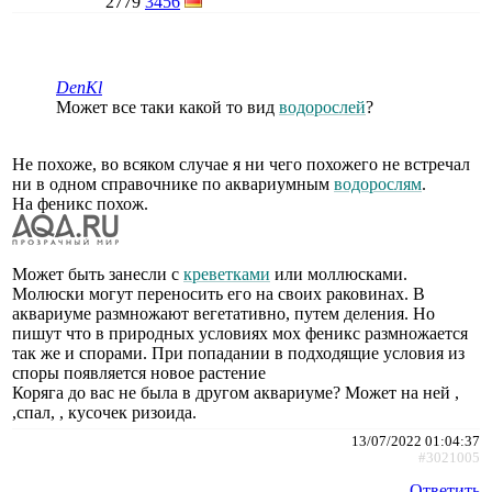
2779
3456
DenKl
Может все таки какой то вид
водорослей
?
Не похоже, во всяком случае я ни чего похожего не встречал
ни в одном справочнике по аквариумным
водорослям
.
На феникс похож.
Может быть занесли с
креветками
или моллюсками.
Молюски могут переносить его на своих раковинах. В
аквариуме размножают вегетативно, путем деления. Но
пишут что в природных условиях мох феникс размножается
так же и спорами. При попадании в подходящие условия из
споры появляется новое растение
Коряга до вас не была в другом аквариуме? Может на ней ,
,спал, , кусочек ризоида.
13/07/2022 01:04:37
#3021005
Ответить