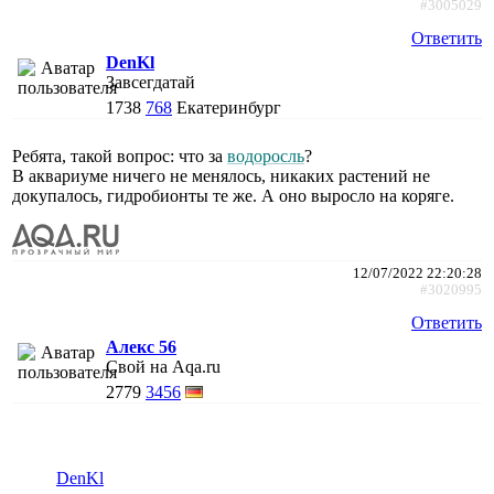
#3005029
Ответить
DenKl
Завсегдатай
1738
768
Екатеринбург
Ребята, такой вопрос: что за
водоросль
?
В аквариуме ничего не менялось, никаких растений не
докупалось, гидробионты те же. А оно выросло на коряге.
12/07/2022 22:20:28
#3020995
Ответить
Алекс 56
Свой на Aqa.ru
2779
3456
DenKl