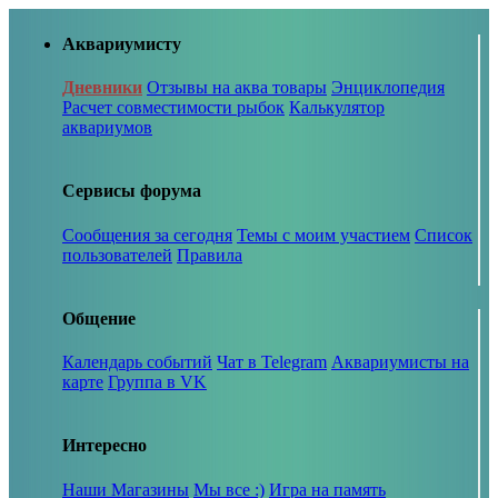
Аквариумисту
Дневники
Отзывы на аква товары
Энциклопедия
Расчет совместимости рыбок
Калькулятор
аквариумов
Сервисы форума
Сообщения за сегодня
Темы с моим участием
Список
пользователей
Правила
Общение
Календарь событий
Чат в Telegram
Аквариумисты на
карте
Группа в VK
Интересно
Наши Магазины
Мы все :)
Игра на память