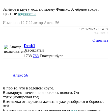
Зелёное в кругу мох, по моему Феникс. А чёрное вокруг
красные
водоросли
.
Изменено 12.7.22 автор Алекс 56
12/07/2022 23:14:09
#3020997
Ответить
DenKl
Завсегдатай
1738
768
Екатеринбург
Алекс 56
Я про то, что в зелёном круге.
В аквариум ничего не вносилось нового. Он
функционировал год.
Вьетнамка от перелива железа, я уже разобрался и борюсь с
ней.
Но появление из ниоткуда новооо вида
мха
меня удивило.