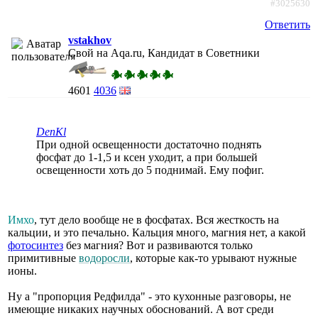
#3025630
Ответить
vstakhov
Свой на Aqa.ru, Кандидат в Советники
4601
4036
DenKl
При одной освещенности достаточно поднять
фосфат до 1-1,5 и ксен уходит, а при большей
освещенности хоть до 5 поднимай. Ему пофиг.
Имхо
, тут дело вообще не в фосфатах. Вся жесткость на
кальции, и это печально. Кальция много, магния нет, а какой
фотосинтез
без магния? Вот и развиваются только
примитивные
водоросли
, которые как-то урывают нужные
ионы.
Ну а "пропорция Редфилда" - это кухонные разговоры, не
имеющие никаких научных обоснований. А вот среди