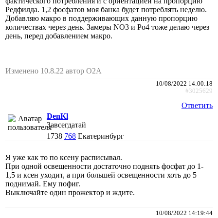
фактического потребления и с ориентацией на пропорцию
Редфилда. 1,2 фосфатов моя банка будет потреблять неделю.
Добавляю макро в поддерживающих данную пропорцию
количествах через день. Замеры NO3 и Po4 тоже делаю через
день, перед добавлением макро.
Изменено 10.8.22 автор O2A
10/08/2022 14:00:18
#3025629
Ответить
DenKl
Завсегдатай
1738
768
Екатеринбург
Я уже как то по ксену расписывал.
При одной освещенности достаточно поднять фосфат до 1-
1,5 и ксен уходит, а при большей освещенности хоть до 5
поднимай. Ему пофиг.
Выключайте один прожектор и ждите.
10/08/2022 14:19:44