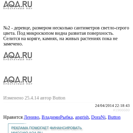
№2 - деревце, размером несколько сантиметров светло-серого
цвета. Под микроскопом видна развитая поверхность.
Селится на коряге, камнях, на живых растениях пока не
замечено.
Изменено 25.4.14 автор Button
24/04/2014 22:18:43
#1966680
Нравится
Лениво
,
ВладимиРыбка
,
angrish
,
DoraNi
,
Button