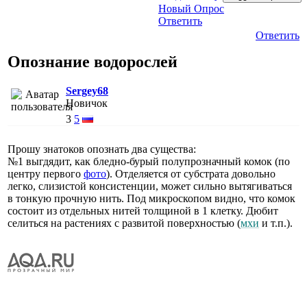
Новый Опрос
Ответить
Ответить
Опознание водорослей
Sergey68
Новичок
3
5
Прошу знатоков опознать два существа:
№1 выгдядит, как бледно-бурый полупрозначный комок (по
центру первого
фото
). Отделяется от субстрата довольно
легко, слизистой консистенции, может сильно вытягиваться
в тонкую прочную нить. Под микроскопом видно, что комок
состоит из отдельных нитей толщиной в 1 клетку. Дюбит
селиться на растениях с развитой поверхностью (
мхи
и т.п.).