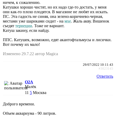
ничем, к сожалению.
Катушки хорошо чистят, но их надо где-то достать, у меня
они как-то плохо плодятся. В магазине не любят их искать.
ПС. Эта гадость не синяя, она зелено-коричнево-черная,
местами уже шариками сидит - на
мхе
. Жаль акву. Вишенок
съедят
тернеции
. Тоже не вариант.
Катуш закину, если найду.
ППС. Катушек, возможно, едят акантофтальмусы и лисички.
Вот почему их мало!
Изменено 29.7.22 автор Magica
29/07/2022 10:11:43
#3023145
Ответить
O2A
Малёк
11
5
Москва
Доброго времени.
Объем аквариума - 90 литров.