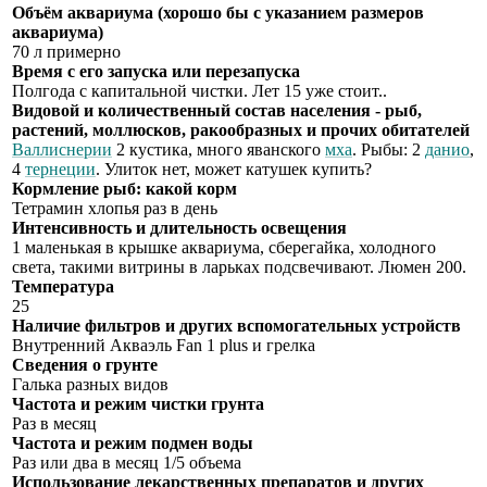
Объём аквариума (хорошо бы с указанием размеров
аквариума)
70 л примерно
Время с его запуска или перезапуска
Полгода c капитальной чистки. Лет 15 уже стоит..
Видовой и количественный состав населения - рыб,
растений, моллюсков, ракообразных и прочих обитателей
Валлиснерии
2 кустика, много яванского
мха
. Рыбы: 2
данио
,
4
тернеции
. Улиток нет, может катушек купить?
Кормление рыб: какой корм
Тетрамин хлопья раз в день
Интенсивность и длительность освещения
1 маленькая в крышке аквариума, сберегайка, холодного
света, такими витрины в ларьках подсвечивают. Люмен 200.
Температура
25
Наличие фильтров и других вспомогательных устройств
Внутренний Акваэль Fan 1 plus и грелка
Сведения о грунте
Галька разных видов
Частота и режим чистки грунта
Раз в месяц
Частота и режим подмен воды
Раз или два в месяц 1/5 объема
Использование лекарственных препаратов и других