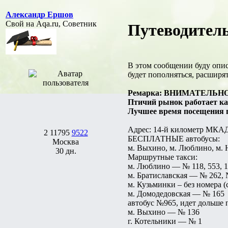
Александр Ершов
Свой на Aqa.ru, Советник
Путеводитель
В этом сообщении буду опис
будет пополняться, расширят
Ремарка: ВНИМАТЕЛЬНО про
Птичий рынок работает каж
Лучшее время посещения пт
Адрес: 14-й километр МКАД 
2
11795
9522
БЕСПЛАТНЫЕ автобусы:
Москва
м. Выхино, м. Люблино, м.
30 дн.
Маршрутные такси:
м. Люблино — № 118, 553, 
м. Братиславская — № 262, 
м. Кузьминки – без номера 
м. Домодедовская — № 165
автобус №965, идет дольше 
м. Выхино — № 136
г. Котельники — № 1