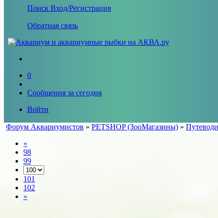
Поиск
Вход/Регистрация
Обратная связь
0
Сообщения за сегодня
Войти
Форум Аквариумистов
»
PETSHOP (ЗооМагазины)
»
Путеводи
«
98
99
101
102
»