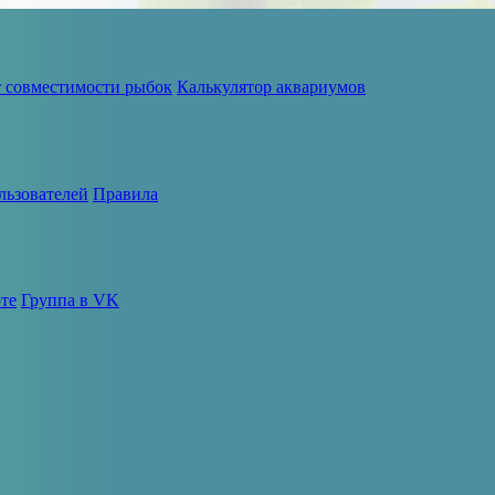
т совместимости рыбок
Калькулятор аквариумов
льзователей
Правила
те
Группа в VK