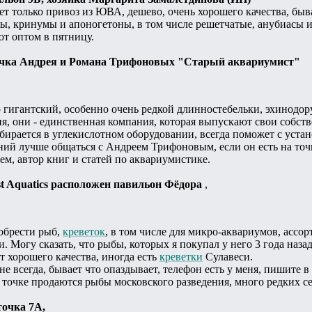
ает только привоз из ЮВА, дешево, очень хорошего качества, быв
ы, кринумы и апоногетоны, в том числе решетчатые, анубиасы 
т оптом в пятницу.
точка Андрея и Романа Трифоновых "Старый аквариумист"
р гигантский, особенно очень редкой длинностебельки, эхинодо
я, они - единственная компания, которая выпускают свои собст
ирается в углекислотном оборудовании, всегда поможет с устан
ний лучше общаться с Андреем Трифоновым, если он есть на то
м, автор книг и статей по аквариумистике.
est Aquatics расположен павильон Фёдора
,
обрести рыб,
креветок
, в том числе для микро-аквариумов, ассор
. Могу сказать, что рыбы, которых я покупал у него 3 года назад
 хорошего качества, иногда есть
креветки
Сулавеси.
е всегда, бывает что опаздывает, телефон есть у меня, пишите в
а точке продаются рыбы московского разведения, много редких
точка 7А,