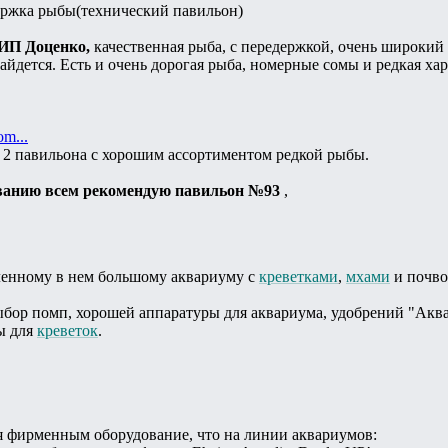
держка рыбы(технический павильон)
 ИП Доценко,
качественная рыба, с передержкой, очень широкий 
айдется. Есть и очень дорогая рыба, номерные сомы и редкая ха
om...
 2 павильона с хорошим ассортиментом редкой рыбы.
ванию всем рекомендую павильон №93
,
вленному в нем большому аквариуму с
креветками
,
мхами
и почво
бор помп, хорошей аппаратуры для аквариума, удобрений "Аква
ы для
креветок
.
я фирменным оборудование, что на линии аквариумов: