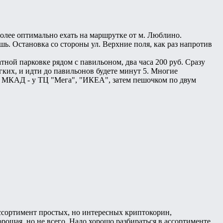
олее оптимально ехать на маршрутке от м. Люблино.
ь. Остановка со стороны ул. Верхние поля, как раз напротив
тной парковке рядом с павильоном, два часа 200 руб. Сразу
егких, и идти до павильонов будете минут 5. Многие
е МКАД - у ТЦ "Мега", "ИКЕА", затем пешочком по двум
ссортимент простых, но интересных криптокорин,
ошая, но не всего. Надо хорошо разбираться в ассортименте,