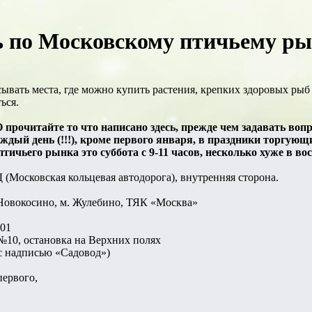
 по Московскому птичьему рын
ывать места, где можно купить растения, крепких здоровых рыб
ься.
читайте то что написано здесь, прежде чем задавать вопрос
дый день (!!!), кроме первого января, в праздники торгующ
ичьего рынка это суббота с 9-11 часов, несколько хуже в вос
(Московская кольцевая автодорога), внутренняя сторона.
 Новокосино, м. Жулебино, ТЯК «Москва»
101
№10, остановка на Верхних полях
(с надписью «Садовод»)
первого,