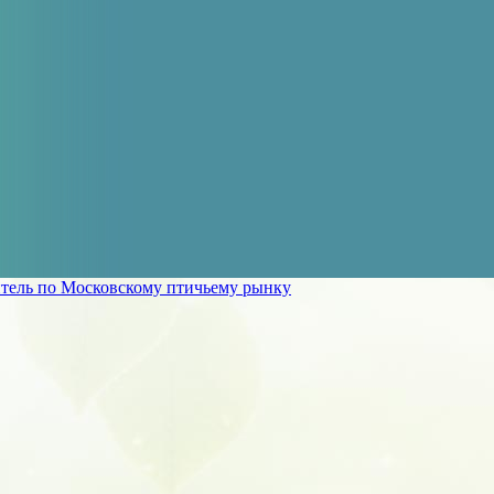
тель по Московскому птичьему рынку