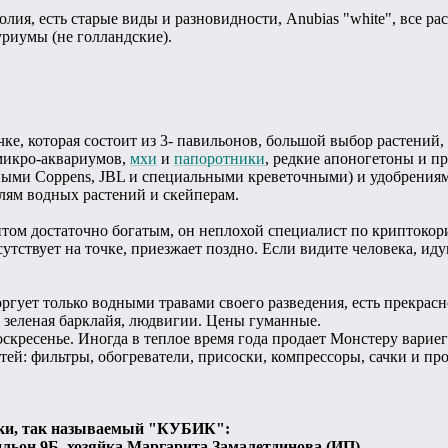
лия, есть старые виды и разновидности, Anubias "white", все ра
риумы (не голландские).
очке, которая состоит из 3- павильонов, большой выбор растени
 микро-аквариумов,
мхи
и
папоротники
, редкие апоногетоны и п
ыми Coppens, JBL и специальными креветочными) и удобрениями
лям водных растений и скейперам.
нтом достаточно богатым, он неплохой специалист по криптокор
утствует на точке, приезжает поздно. Если видите человека, иду
ргует только водными травами своего разведения, есть прекрас
 зеленая барклайя, людвигии. Цены гуманные.
оскресенье. Иногда в теплое время года продает Монстеру варие
й: фильтры, обогреватели, присоски, компрессоры, сачки и про
ки, так называемый "КУБИК":
ильон 9Б, хозяйка Маргарита Замалетдинова (ИП)