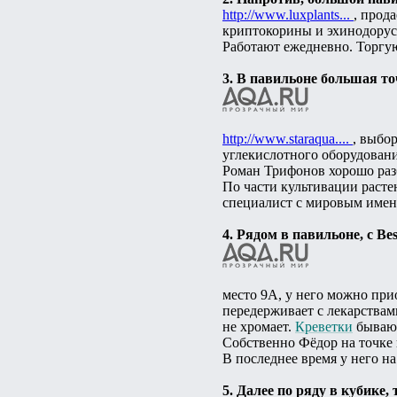
http://www.luxplants...
, прод
криптокорины и эхинодорус
Работают ежедневно. Торгую
3. В павильоне большая 
http://www.staraqua....
, выбо
углекислотного оборудовани
Роман Трифонов хорошо разб
По части культивации расте
специалист с мировым имене
4. Рядом в павильоне, с B
место 9А, у него можно при
передерживает с лекарствами
не хромает.
Креветки
бывают
Собственно Фёдор на точке н
В последнее время у него н
5. Далее по ряду в кубике, 