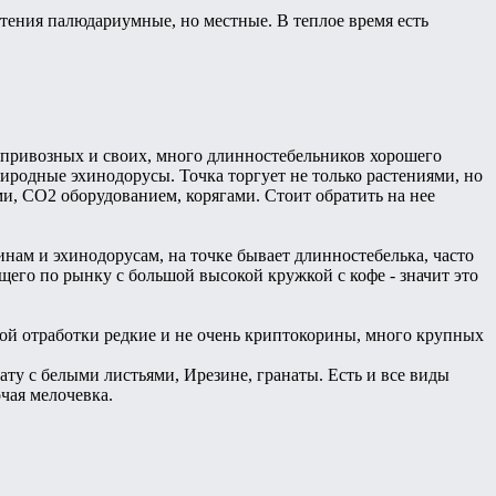
стения палюдариумные, но местные. В теплое время есть
й, привозных и своих, много длинностебельников хорошего
риродные эхинодорусы. Точка торгует не только растениями, но
, СО2 оборудованием, корягами. Стоит обратить на нее
инам и эхинодорусам, на точке бывает длинностебелька, часто
щего по рынку с большой высокой кружкой с кофе - значит это
ной отработки редкие и не очень криптокорины, много крупных
гату с белыми листьями, Ирезине, гранаты. Есть и все виды
чая мелочевка.