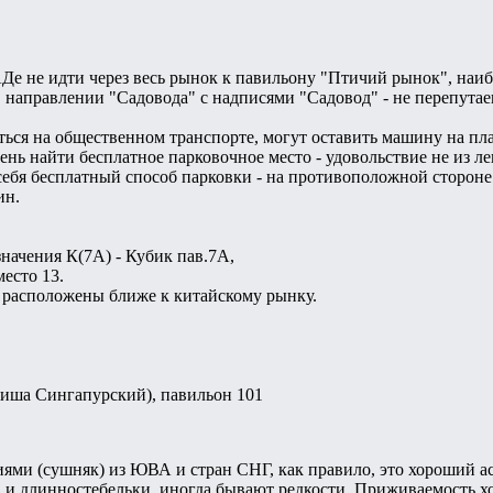
е не идти через весь рынок к павильону "Птичий рынок", наиб
 направлении "Садовода" с надписями "Садовод" - не перепутаеш
ться на общественном транспорте, могут оставить машину на пла
ень найти бесплатное парковочное место - удовольствие не из л
себя бесплатный способ парковки - на противоположной сторон
ин.
значения К(7А) - Кубик пав.7А,
место 13.
и расположены ближе к китайскому рынку.
иша Сингапурский), павильон 101
ями (сушняк) из ЮВА и стран СНГ, как правило, это хороший а
 и длинностебельки, иногда бывают редкости. Приживаемость хор