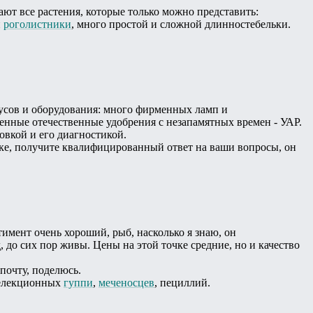
ают все растения, которые только можно представить:
и
роголистники
, много простой и сложной длинностебельки.
русов и оборудования: много фирменных ламп и
венные отечественные удобрения с незапамятных времен - УАР.
овкой и его диагностикой.
чке, получите квалифицированный ответ на ваши вопросы, он
тимент очень хороший, рыб, насколько я знаю, он
, до сих пор живы. Цены на этой точке средние, но и качество
 почту, поделюсь.
 селекционных
гуппи
,
меченосцев
, пециллий.