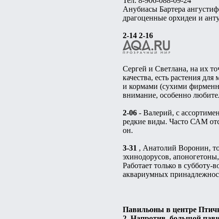
Тел. 8-906-088-09-24
Анубиасы Бартера ангустифо
драгоценные орхидеи и анту
2-14 2-16
Сергей и Светлана, на их т
качества, есть растения для
и кормами (сухими фирменн
внимание, особенно любите
2-06
- Валерий, с ассортиме
редкие виды. Часто САМ отс
он.
3-31
, Анатолий Воронин, то
эхинодорусов, апоногетоны,
Работает только в субботу-в
аквариумных принадлежносте
Павильоны в центре Птич
2. Напротив, большой пав