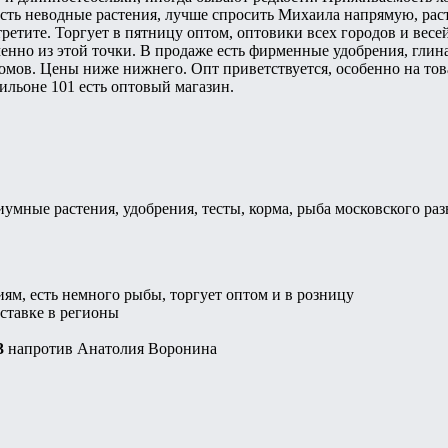
Есть неводные растения, лучше спросить Михаила напрямую, раст
третите. Торгует в пятницу оптом, оптовики всех городов и вес
менно из этой точки. В продаже есть фирменные удобрения, глина
омов. Цены ниже нижнего. Опт приветствуется, особенно на това
вильоне 101 есть оптовый магазин.
иумные растения, удобрения, тесты, корма, рыба московского раз
ям, есть немного рыбы, торгует оптом и в розницу
ставке в регионы
3
напротив Анатолия Воронина