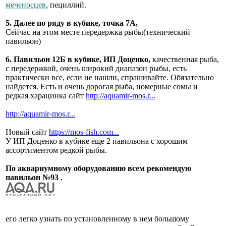
меченосцев
, пециллий.
5. Далее по ряду в кубике, точка 7А,
Сейчас на этом месте передержка рыбы(технический
павильон)
6. Павильон 12Б в кубике, ИП Доценко,
качественная рыба,
с передержкой, очень широкий диапазон рыбы, есть
практически все, если не нашли, спрашивайте. Обязательно
найдется. Есть и очень дорогая рыба, номерные сомы и
редкая харацинка сайт
http://aquamir-mos.r...
http://aquamir-mos.r...
Новый сайт
https://mos-fish.com...
У ИП Доценко в кубике еще 2 павильона с хорошим
ассортиментом редкой рыбы.
По аквариумному оборудованию всем рекомендую
павильон №93
,
его легко узнать по установленному в нем большому