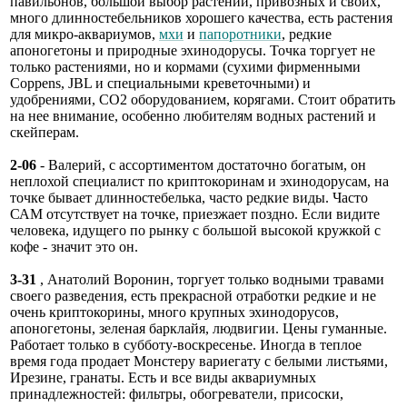
павильонов, большой выбор растений, привозных и своих,
много длинностебельников хорошего качества, есть растения
для микро-аквариумов,
мхи
и
папоротники
, редкие
апоногетоны и природные эхинодорусы. Точка торгует не
только растениями, но и кормами (сухими фирменными
Coppens, JBL и специальными креветочными) и
удобрениями, СО2 оборудованием, корягами. Стоит обратить
на нее внимание, особенно любителям водных растений и
скейперам.
2-06
- Валерий, с ассортиментом достаточно богатым, он
неплохой специалист по криптокоринам и эхинодорусам, на
точке бывает длинностебелька, часто редкие виды. Часто
САМ отсутствует на точке, приезжает поздно. Если видите
человека, идущего по рынку с большой высокой кружкой с
кофе - значит это он.
3-31
, Анатолий Воронин, торгует только водными травами
своего разведения, есть прекрасной отработки редкие и не
очень криптокорины, много крупных эхинодорусов,
апоногетоны, зеленая барклайя, людвигии. Цены гуманные.
Работает только в субботу-воскресенье. Иногда в теплое
время года продает Монстеру вариегату с белыми листьями,
Ирезине, гранаты. Есть и все виды аквариумных
принадлежностей: фильтры, обогреватели, присоски,