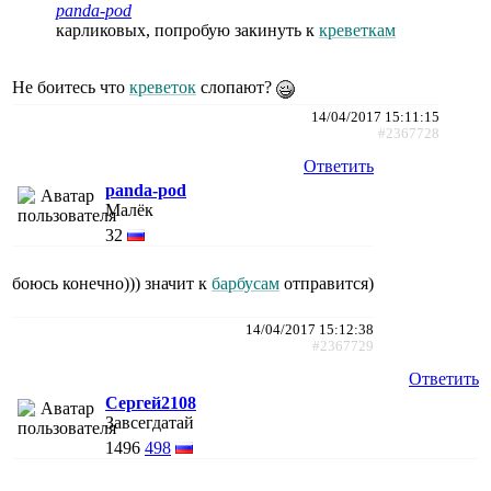
panda-pod
карликовых, попробую закинуть к
креветкам
Не боитесь что
креветок
слопают?
14/04/2017 15:11:15
#2367728
Ответить
panda-pod
Малёк
32
боюсь конечно))) значит к
барбусам
отправится)
14/04/2017 15:12:38
#2367729
Ответить
Сергей2108
Завсегдатай
1496
498