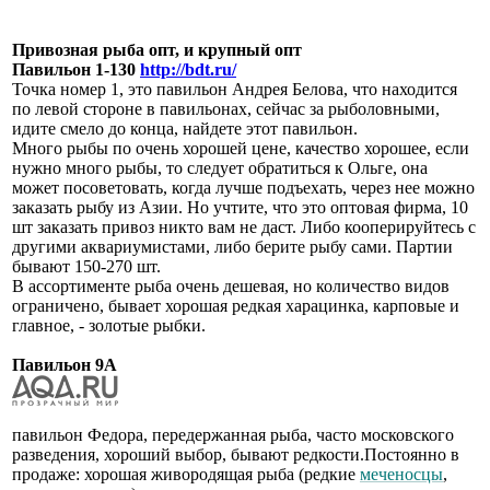
Привозная рыба опт, и крупный опт
Павильон 1-130
http://bdt.ru/
Точка номер 1, это павильон Андрея Белова, что находится
по левой стороне в павильонах, сейчас за рыболовными,
идите смело до конца, найдете этот павильон.
Много рыбы по очень хорошей цене, качество хорошее, если
нужно много рыбы, то следует обратиться к Ольге, она
может посоветовать, когда лучше подъехать, через нее можно
заказать рыбу из Азии. Но учтите, что это оптовая фирма, 10
шт заказать привоз никто вам не даст. Либо кооперируйтесь с
другими аквариумистами, либо берите рыбу сами. Партии
бывают 150-270 шт.
В ассортименте рыба очень дешевая, но количество видов
ограничено, бывает хорошая редкая харацинка, карповые и
главное, - золотые рыбки.
Павильон 9А
павильон Федора, передержанная рыба, часто московского
разведения, хороший выбор, бывают редкости.Постоянно в
продаже: хорошая живородящая рыба (редкие
меченосцы
,