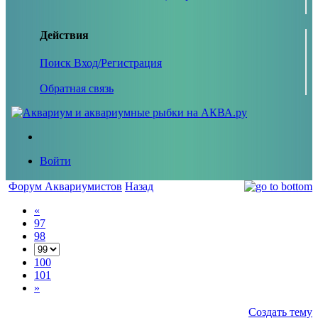
Действия
Поиск
Вход/Регистрация
Обратная связь
Войти
Форум Аквариумистов
Назад
«
97
98
100
101
»
Создать тему