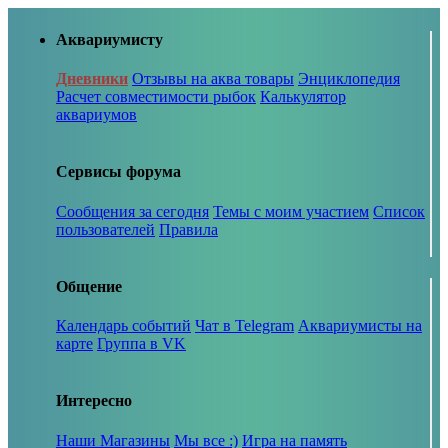
Аквариумисту
Дневники
Отзывы на аква товары
Энциклопедия
Расчет совместимости рыбок
Калькулятор
аквариумов
Сервисы форума
Сообщения за сегодня
Темы с моим участием
Список
пользователей
Правила
Общение
Календарь событий
Чат в Telegram
Аквариумисты на
карте
Группа в VK
Интересно
Наши Магазины
Мы все :)
Игра на память