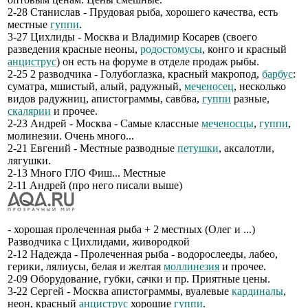
2-28 Станислав - Прудовая рыба, хорошего качества, есть
местные
гуппи
.
3-27 Цихлиды - Москва и Владимир Косарев (своего
разведения красные неоны,
родостомусы
, конго и красный
анциструс
) он есть на форуме в отделе продаж рыбы.
2-25 2 разводчика - Голубоглазка, красный макропод,
барбус
:
суматра, мшистый, алый, радужный,
меченосец
, несколько
видов радужниц, апистограммы, савбва,
гуппи
разные,
скалярии
и прочее.
2-23 Андрей - Москва - Самые классные
меченосцы
,
гуппи
,
молинезии. Очень много...
2-21 Евгений - Местные разводные
петушки
, аксалотли,
лягушки.
2-13 Много ГЛО Фиш... Местные
2-11 Андрей (про него писали выше)
- хорошая пролеченная рыба + 2 местных (Олег и ...)
Разводчика с Цихлидами, живородкой
2-12 Надежда - Пролеченная рыба - водорослееды, лабео,
герики, лялиусы, белая и желтая
моллинезия
и прочее.
2-09 Оборудование, губки, сачки и пр. Приятные цены.
3-22 Сергей - Москва апистограммы, вуалевые
кардиналы
,
неон, красный
анциструс
хорошие
гуппи
.