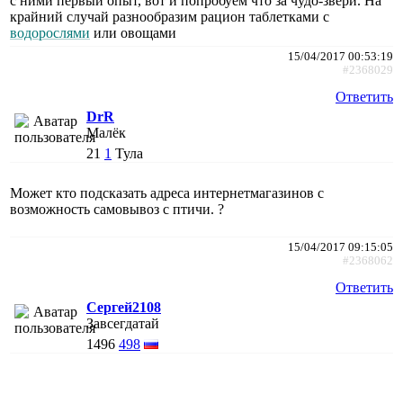
с ними первый опыт, вот и попробуем что за чудо-звери. На
крайний случай разнообразим рацион таблетками с
водорослями
или овощами
15/04/2017 00:53:19
#2368029
Ответить
DrR
Малёк
21
1
Тула
Может кто подсказать адреса интернетмагазинов с
возможность самовывоз с птичи. ?
15/04/2017 09:15:05
#2368062
Ответить
Сергей2108
Завсегдатай
1496
498