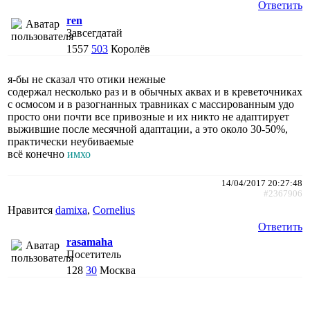
Ответить
ren
Завсегдатай
1557
503
Королёв
я-бы не сказал что отики нежные
содержал несколько раз и в обычных аквах и в креветочниках
с осмосом и в разогнанных травниках с массированным удо
просто они почти все привозные и их никто не адаптирует
выжившие после месячной адаптации, а это около 30-50%,
практически неубиваемые
всё конечно
имхо
14/04/2017 20:27:48
#2367906
Нравится
damixa
,
Cornelius
Ответить
rasamaha
Посетитель
128
30
Москва