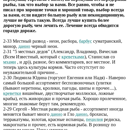
рыбы, так что выбор за вами. Все равно, чтобы я не
писал про хорошие точки и хороший товар, выбор всегда
за вами, если видите больную рыбу или некондиционную,
лучше не брать такую. Всегда лучше купить более
дорогую рыбу, чем лечить ее. Лечение всегда обходится
гораздо дороже.
2-33 Местный развод - неон, расбора,
барбус
суматранский,
минор,
данио
черный неон.
2-31 "5 местных дедов" (Александр, Владимир, Вячеслав
(Всем Известный, который с
креветками
), Станислав со
мхами
, и др)), разное, без комментариев, все местное. И
теперь здесь культуры кормов. Часто отсутстует по
неуважительной причине...
2-30 Людмила Юдина (торгуют Евгения или Надя) - Наверно
самый большой ассортимент беспозвоночных (улитки
(бывают неретины, кролики, пагоды, шипы и прочее....),
креветки
вишнёвые, двустворчатые моллюски, ложные
крабы), есть живородки и прочая рыба. Хорошо пролеченное,
многие знакомые берут там, рекомендую.
2-29 Сергей - Местная разводная рыба - ассортимент иногда
меняется бывает много
данио
и Гло
данио
, брохисы,
терракатумы, золотая, красные испанцы,
пецилия
редиска,
макрогнаты и прочее, есть кормовая рыба. В розницу по
оптовым ценам. Цены смешные.