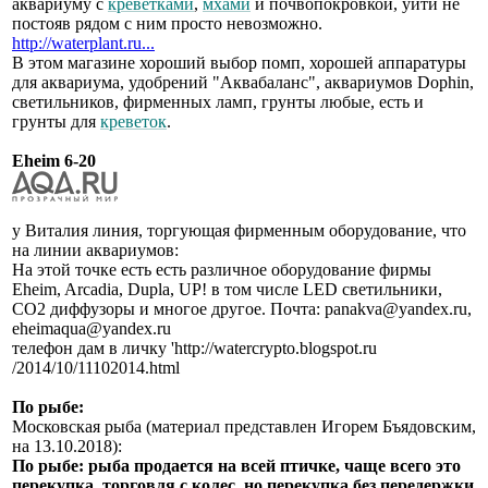
аквариуму с
креветками
,
мхами
и почвопокровкой, уйти не
постояв рядом с ним просто невозможно.
http://waterplant.ru...
В этом магазине хороший выбор помп, хорошей аппаратуры
для аквариума, удобрений "Аквабаланс", аквариумов Dophin,
светильников, фирменных ламп, грунты любые, есть и
грунты для
креветок
.
Eheim 6-20
у Виталия линия, торгующая фирменным оборудование, что
на линии аквариумов:
На этой точке есть есть различное оборудование фирмы
Eheim, Arcadia, Dupla, UP! в том числе LED светильники,
СО2 диффузоры и многое другое. Почта: panakva@yandex.ru,
eheimaqua@yandex.ru
телефон дам в личку 'http://watercrypto.blogspot.ru
/2014/10/11102014.html
По рыбе:
Московская рыба (материал представлен Игорем Бъядовским,
на 13.10.2018):
По рыбе: рыба продается на всей птичке, чаще всего это
перекупка, торговля с колес, но перекупка без передержки