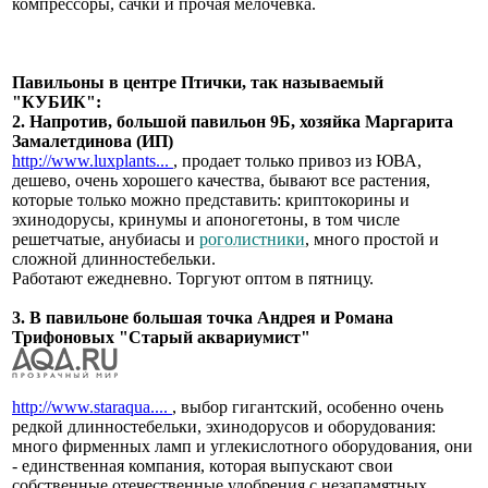
компрессоры, сачки и прочая мелочевка.
Павильоны в центре Птички, так называемый
"КУБИК":
2. Напротив, большой павильон 9Б, хозяйка Маргарита
Замалетдинова (ИП)
http://www.luxplants...
, продает только привоз из ЮВА,
дешево, очень хорошего качества, бывают все растения,
которые только можно представить: криптокорины и
эхинодорусы, кринумы и апоногетоны, в том числе
решетчатые, анубиасы и
роголистники
, много простой и
сложной длинностебельки.
Работают ежедневно. Торгуют оптом в пятницу.
3. В павильоне большая точка Андрея и Романа
Трифоновых "Старый аквариумист"
http://www.staraqua....
, выбор гигантский, особенно очень
редкой длинностебельки, эхинодорусов и оборудования:
много фирменных ламп и углекислотного оборудования, они
- единственная компания, которая выпускают свои
собственные отечественные удобрения с незапамятных