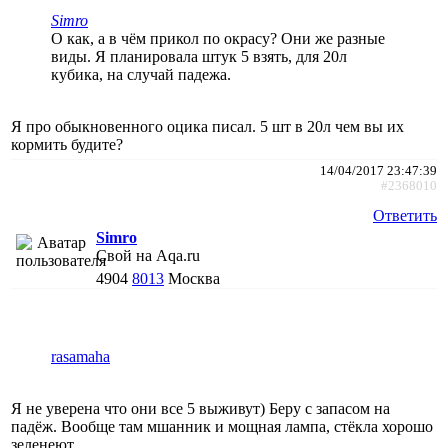
Simro
О как, а в чём прикол по окрасу? Они же разные
виды. Я планировала штук 5 взять, для 20л
кубика, на случай падежа.
Я про обыкновенного оцика писал. 5 шт в 20л чем вы их
кормить будите?
14/04/2017 23:47:39
#2368010
Ответить
Simro
Свой на Aqa.ru
4904
8013
Москва
rasamaha
Я не уверена что они все 5 выживут) Беру с запасом на
падёж. Вообще там мшанник и мощная лампа, стёкла хорошо
зеленеют