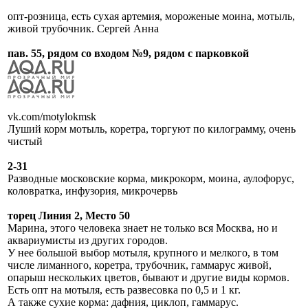
опт-розница, есть сухая артемия, мороженые моина, мотыль,
живой трубочник. Сергей Анна
пав. 55, рядом со входом №9, рядом с парковкой
vk.com/motylokmsk
Луший корм мотыль, коретра, торгуют по килограмму, очень
чистый
2-31
Разводные московские корма, микрокорм, моина, аулофорус,
коловратка, инфузория, микрочервь
торец Линия 2, Место 50
Марина, этого человека знает не только вся Москва, но и
аквариумисты из других городов.
У нее большой выбор мотыля, крупного и мелкого, в том
числе лиманного, коретра, трубочник, гаммарус живой,
опарыш нескольких цветов, бывают и другие виды кормов.
Есть опт на мотыля, есть развесовка по 0,5 и 1 кг.
А также сухие корма: дафния, циклоп, гаммарус.