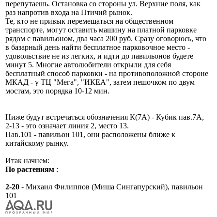
перепутаешь. Остановка со стороны ул. Верхние поля, как
раз напротив входа на Птичий рынок.
Те, кто не привык перемещаться на общественном
транспорте, могут оставить машину на платной парковке
рядом с павильоном, два часа 200 руб. Сразу оговорюсь, что
в базарный день найти бесплатное парковочное место -
удовольствие не из легких, и идти до павильонов будете
минут 5. Многие автолюбители открыли для себя
бесплатный способ парковки - на противоположной стороне
МКАД - у ТЦ "Мега", "ИКЕА", затем пешочком по двум
мостам, это порядка 10-12 мин.
Ниже будут встречаться обозначения К(7А) - Кубик пав.7А,
2-13 - это означает линия 2, место 13.
Пав.101 - павильон 101, они расположены ближе к
китайскому рынку.
Итак начнем:
По растениям
:
2-20
- Михаил Филиппов (Миша Сингапурский), павильон
101