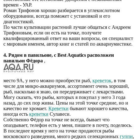
времен - УАР.
Роман Трифонов хорошо разбирается в углекислотном
оборудовании, всегда поможет с установкой и его
диагностикой.
По части культивации растений лучше общаться с Андреем
Трифоновым, если он есть на точке, получите
квалифицированный ответ на ваши вопросы, он специалист
с мировым именем, автор книг и статей по аквариумистике.
4. Рядом в павильоне, с Best Aquatics расположен
павильон Фёдора
,
место 9А, у него можно приобрести рыб,
креветок
, в том
числе для микро-аквариумов, ассортимент очень хороший,
рыб, насколько я знаю, он передерживает с лекарствами.
Могу сказать, что рыбы, которых я покупал у него 3 года
назад, до сих пор живы. Цены на этой точке средние, но и
качество не хромает.
Креветки
бывают хорошего качества,
иногда есть
креветки
Сулавеси.
Собственно Фёдор на точке не всегда, бывает что
опаздывает, телефон есть у меня, пишите в почту, поделюсь.
В последнее время у него на точке продаются рыбы
московского разведения, много редких селекционных
гуппи
,