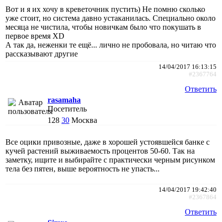
Вот и я их хочу в креветочник пустить) Не помню сколько
уже стоит, но система давно устаканилась. Специально около
месяца не чистила, чтобы новичкам было что покушать в
первое время ХD
А так да, неженки те ещё... лично не пробовала, но читаю что
рассказывают другие
14/04/2017 16:13:15
#2367764
Ответить
rasamaha
Посетитель
128
30
Москва
Все оцики привозные, даже в хорошей устоявшейся банке с
кучей растений выживаемость процентов 50-60. Так на
заметку, ищите и выбирайте с практически черным рисунком
тела без пятен, выше вероятность не упасть...
14/04/2017 19:42:40
#2367864
Ответить