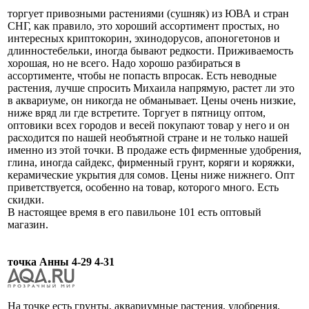
торгует привозными растениями (сушняк) из ЮВА и стран
СНГ, как правило, это хороший ассортимент простых, но
интересных криптокорин, эхинодорусов, апоногетонов и
длинностебельки, иногда бывают редкости. Приживаемость
хорошая, но не всего. Надо хорошо разбираться в
ассортименте, чтобы не попасть впросак. Есть неводные
растения, лучше спросить Михаила напрямую, растет ли это
в аквариуме, он никогда не обманывает. Цены очень низкие,
ниже вряд ли где встретите. Торгует в пятницу оптом,
оптовики всех городов и весей покупают товар у него и он
расходится по нашей необъятной стране и не только нашей
именно из этой точки. В продаже есть фирменные удобрения,
глина, иногда сайдекс, фирменный грунт, коряги и коряжки,
керамические укрытия для сомов. Цены ниже нижнего. Опт
приветствуется, особенно на товар, которого много. Есть
скидки.
В настоящее время в его павильоне 101 есть оптовый
магазин.
точка Анны 4-29 4-31
На точке есть грунты, аквариумные растения, удобрения,