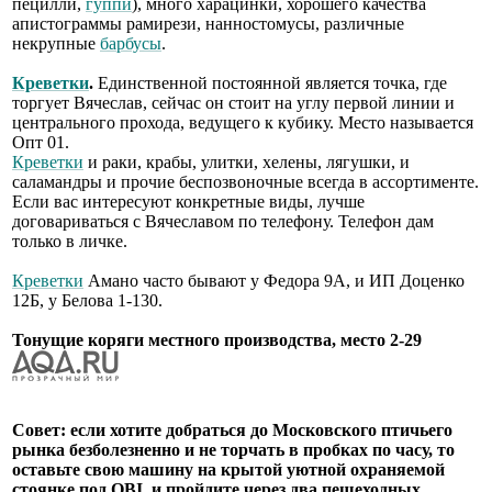
пецилли,
гуппи
), много харацинки, хорошего качества
апистограммы рамирези, нанностомусы, различные
некрупные
барбусы
.
Креветки
.
Единственной постоянной является точка, где
торгует Вячеслав, сейчас он стоит на углу первой линии и
центрального прохода, ведущего к кубику. Место называется
Опт 01.
Креветки
и раки, крабы, улитки, хелены, лягушки, и
саламандры и прочие беспозвоночные всегда в ассортименте.
Если вас интересуют конкретные виды, лучше
договариваться с Вячеславом по телефону. Телефон дам
только в личке.
Креветки
Амано часто бывают у Федора 9А, и ИП Доценко
12Б, у Белова 1-130.
Тонущие коряги местного производства, место 2-29
Совет: если хотите добраться до Московского птичьего
рынка безболезненно и не торчать в пробках по часу, то
оставьте свою машину на крытой уютной охраняемой
стоянке под OBI, и пройдите через два пешеходных