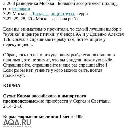
3-26 3 разводчика Москва - Большой ассортимент цихлид,
есть
скалярии
3-25 Москва -
Дискусы
,
анциструсы
, керри
3-27, 29, 28, 30 - Москва - разная рыба
Если вы внимательно прочитали, то самый лучший выбор в
"кубике" в центре птички: у Федора 9А и у Доценко Алексея
12Б. Сначала спрашивайте рыбу там, потом ищите у
перекупщиков.
Обращаюсь по всем покупающим рыбу: если вы зашли в
павильон, это не значит, что вы увидели искомую рыбу.
Спрашивайте, спрашивайте и ещё раз спрашивайте!!!
Если рыбы нет, узнайте у кого можно быть, всегда
подскажут.
КОРМА
Сухие Корма российского и импортного
производства
можно приобрести у Сергея и Светланы
2-14- 2-16
Корма мороженные линия 1 место 109