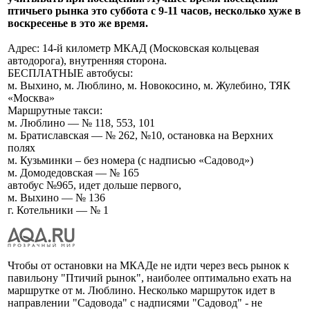
птичьего рынка это суббота с 9-11 часов, несколько хуже в
воскресенье в это же время.
Адрес: 14-й километр МКАД (Московская кольцевая
автодорога), внутренняя сторона.
БЕСПЛАТНЫЕ автобусы:
м. Выхино, м. Люблино, м. Новокосино, м. Жулебино, ТЯК
«Москва»
Маршрутные такси:
м. Люблино — № 118, 553, 101
м. Братиславская — № 262, №10, остановка на Верхних
полях
м. Кузьминки – без номера (с надписью «Садовод»)
м. Домодедовская — № 165
автобус №965, идет дольше первого,
м. Выхино — № 136
г. Котельники — № 1
Чтобы от остановки на МКАДе не идти через весь рынок к
павильону "Птичий рынок", наиболее оптимально ехать на
маршрутке от м. Люблино. Несколько маршруток идет в
направлении "Садовода" с надписями "Садовод" - не