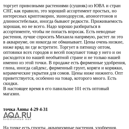
торгует привозными растениями (сушняк) из ЮВА и стран
СНГ, как правило, это хороший ассортимент простых, но
интересных криптокорин, эхинодорусов, апоногетонов и
длинностебельки, иногда бывают редкости. Приживаемость
хорошая, но не всего. Надо хорошо разбираться в
ассортименте, чтобы не попасть впросак. Есть неводные
растения, лучше спросить Михаила напрямую, растет ли это
в аквариуме, он никогда не обманывает. Цены очень низкие,
ниже вряд ли где встретите. Торгует в пятницу оптом,
оптовики всех городов и весей покупают товар у него и он
расходится по нашей необъятной стране и не только нашей
именно из этой точки. В продаже есть фирменные удобрения,
глина, иногда сайдекс, фирменный грунт, коряги и коряжки,
керамические укрытия для сомов. Цены ниже нижнего. Опт
приветствуется, особенно на товар, которого много. Есть
скидки.
В настоящее время в его павильоне 101 есть оптовый
магазин.
точка Анны 4-29 4-31
На точке есть грунты, аквариумные растения, удобрения,