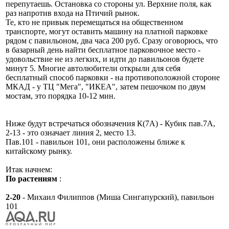
перепутаешь. Остановка со стороны ул. Верхние поля, как
раз напротив входа на Птичий рынок.
Те, кто не привык перемещаться на общественном
транспорте, могут оставить машину на платной парковке
рядом с павильоном, два часа 200 руб. Сразу оговорюсь, что
в базарный день найти бесплатное парковочное место -
удовольствие не из легких, и идти до павильонов будете
минут 5. Многие автолюбители открыли для себя
бесплатный способ парковки - на противоположной стороне
МКАД - у ТЦ "Мега", "ИКЕА", затем пешочком по двум
мостам, это порядка 10-12 мин.
Ниже будут встречаться обозначения К(7А) - Кубик пав.7А,
2-13 - это означает линия 2, место 13.
Пав.101 - павильон 101, они расположены ближе к
китайскому рынку.
Итак начнем:
По растениям
:
2-20
- Михаил Филиппов (Миша Сингапурский), павильон
101