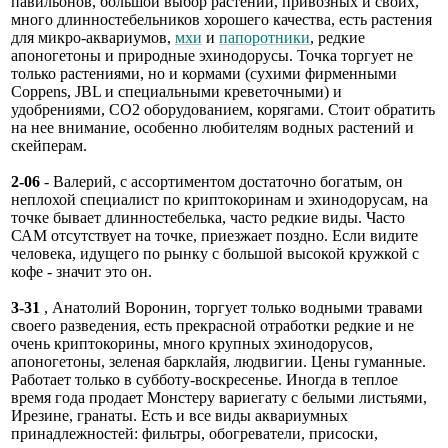
павильонов, большой выбор растений, привозных и своих,
много длинностебельников хорошего качества, есть растения
для микро-аквариумов,
мхи
и
папоротники
, редкие
апоногетоны и природные эхинодорусы. Точка торгует не
только растениями, но и кормами (сухими фирменными
Coppens, JBL и специальными креветочными) и
удобрениями, СО2 оборудованием, корягами. Стоит обратить
на нее внимание, особенно любителям водных растений и
скейперам.
2-06
- Валерий, с ассортиментом достаточно богатым, он
неплохой специалист по криптокоринам и эхинодорусам, на
точке бывает длинностебелька, часто редкие виды. Часто
САМ отсутствует на точке, приезжает поздно. Если видите
человека, идущего по рынку с большой высокой кружкой с
кофе - значит это он.
3-31
, Анатолий Воронин, торгует только водными травами
своего разведения, есть прекрасной отработки редкие и не
очень криптокорины, много крупных эхинодорусов,
апоногетоны, зеленая барклайя, людвигии. Цены гуманные.
Работает только в субботу-воскресенье. Иногда в теплое
время года продает Монстеру вариегату с белыми листьями,
Ирезине, гранаты. Есть и все виды аквариумных
принадлежностей: фильтры, обогреватели, присоски,