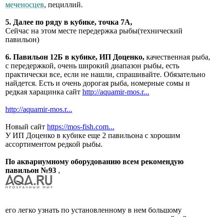
меченосцев
, пециллий.
5. Далее по ряду в кубике, точка 7А,
Сейчас на этом месте передержка рыбы(технический
павильон)
6. Павильон 12Б в кубике, ИП Доценко,
качественная рыба,
с передержкой, очень широкий диапазон рыбы, есть
практически все, если не нашли, спрашивайте. Обязательно
найдется. Есть и очень дорогая рыба, номерные сомы и
редкая харацинка сайт
http://aquamir-mos.r...
http://aquamir-mos.r...
Новый сайт
https://mos-fish.com...
У ИП Доценко в кубике еще 2 павильона с хорошим
ассортиментом редкой рыбы.
По аквариумному оборудованию всем рекомендую
павильон №93
,
его легко узнать по установленному в нем большому