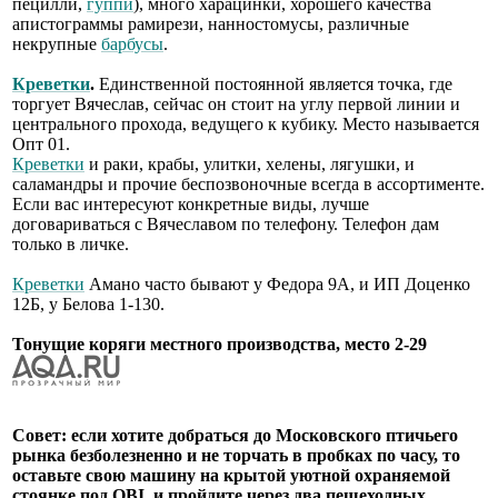
пецилли,
гуппи
), много харацинки, хорошего качества
апистограммы рамирези, нанностомусы, различные
некрупные
барбусы
.
Креветки
.
Единственной постоянной является точка, где
торгует Вячеслав, сейчас он стоит на углу первой линии и
центрального прохода, ведущего к кубику. Место называется
Опт 01.
Креветки
и раки, крабы, улитки, хелены, лягушки, и
саламандры и прочие беспозвоночные всегда в ассортименте.
Если вас интересуют конкретные виды, лучше
договариваться с Вячеславом по телефону. Телефон дам
только в личке.
Креветки
Амано часто бывают у Федора 9А, и ИП Доценко
12Б, у Белова 1-130.
Тонущие коряги местного производства, место 2-29
Совет: если хотите добраться до Московского птичьего
рынка безболезненно и не торчать в пробках по часу, то
оставьте свою машину на крытой уютной охраняемой
стоянке под OBI, и пройдите через два пешеходных