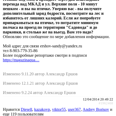
перехода над МКАД и ул. Верхние поля - 10 минут
пешком - и вы на птичке. Уверяю вас - вы получите
дополнительный заряд бодрости, посмотрите на лес и
избавитесь от лишних калорий. Если же попробуете
припарковаться на птичке, то потратите минимум
полчаса на проезд по территории "Садовода" и до
парковки, и столько же на выезд. Вам это надо?
Обновляю это сообщение по мере добавления информации.
Мой адрес для связи ershov-sandy@yandex.ru
тел 8-903-779-35-86
Более подробные репортажи смотри в подписи
https://magazinaqua....
Изменено 9.11.20 автор Александр Ершов
Изменено 12.1.21 автор Александр Ершов
Изменено 9.2.24 автор Александр Ершов
12/04/2014 20:49:22
#1962468
Нравится
Diesell
,
kazakovp
,
viktor55
,
user367
,
Andrey Borisov
и
еще
119 пользователям