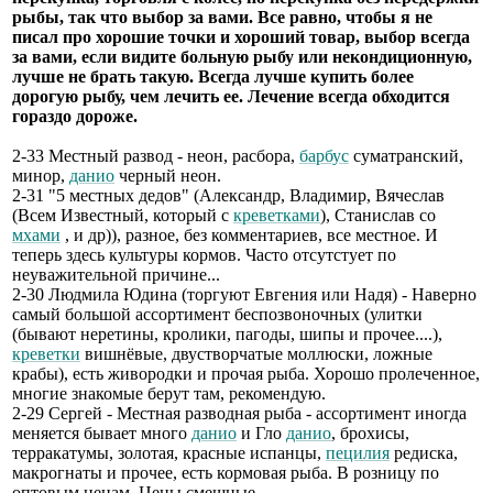
рыбы, так что выбор за вами. Все равно, чтобы я не
писал про хорошие точки и хороший товар, выбор всегда
за вами, если видите больную рыбу или некондиционную,
лучше не брать такую. Всегда лучше купить более
дорогую рыбу, чем лечить ее. Лечение всегда обходится
гораздо дороже.
2-33 Местный развод - неон, расбора,
барбус
суматранский,
минор,
данио
черный неон.
2-31 "5 местных дедов" (Александр, Владимир, Вячеслав
(Всем Известный, который с
креветками
), Станислав со
мхами
, и др)), разное, без комментариев, все местное. И
теперь здесь культуры кормов. Часто отсутстует по
неуважительной причине...
2-30 Людмила Юдина (торгуют Евгения или Надя) - Наверно
самый большой ассортимент беспозвоночных (улитки
(бывают неретины, кролики, пагоды, шипы и прочее....),
креветки
вишнёвые, двустворчатые моллюски, ложные
крабы), есть живородки и прочая рыба. Хорошо пролеченное,
многие знакомые берут там, рекомендую.
2-29 Сергей - Местная разводная рыба - ассортимент иногда
меняется бывает много
данио
и Гло
данио
, брохисы,
терракатумы, золотая, красные испанцы,
пецилия
редиска,
макрогнаты и прочее, есть кормовая рыба. В розницу по
оптовым ценам. Цены смешные.