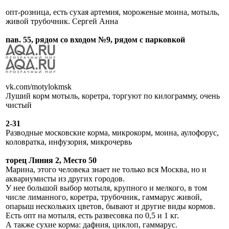
опт-розница, есть сухая артемия, мороженые моина, мотыль,
живой трубочник. Сергей Анна
пав. 55, рядом со входом №9, рядом с парковкой
vk.com/motylokmsk
Луший корм мотыль, коретра, торгуют по килограмму, очень
чистый
2-31
Разводные московские корма, микрокорм, моина, аулофорус,
коловратка, инфузория, микрочервь
торец Линия 2, Место 50
Марина, этого человека знает не только вся Москва, но и
аквариумисты из других городов.
У нее большой выбор мотыля, крупного и мелкого, в том
числе лиманного, коретра, трубочник, гаммарус живой,
опарыш нескольких цветов, бывают и другие виды кормов.
Есть опт на мотыля, есть развесовка по 0,5 и 1 кг.
А также сухие корма: дафния, циклоп, гаммарус.