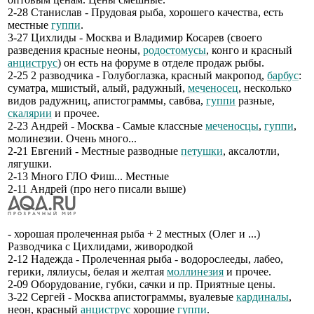
2-28 Станислав - Прудовая рыба, хорошего качества, есть
местные
гуппи
.
3-27 Цихлиды - Москва и Владимир Косарев (своего
разведения красные неоны,
родостомусы
, конго и красный
анциструс
) он есть на форуме в отделе продаж рыбы.
2-25 2 разводчика - Голубоглазка, красный макропод,
барбус
:
суматра, мшистый, алый, радужный,
меченосец
, несколько
видов радужниц, апистограммы, савбва,
гуппи
разные,
скалярии
и прочее.
2-23 Андрей - Москва - Самые классные
меченосцы
,
гуппи
,
молинезии. Очень много...
2-21 Евгений - Местные разводные
петушки
, аксалотли,
лягушки.
2-13 Много ГЛО Фиш... Местные
2-11 Андрей (про него писали выше)
- хорошая пролеченная рыба + 2 местных (Олег и ...)
Разводчика с Цихлидами, живородкой
2-12 Надежда - Пролеченная рыба - водорослееды, лабео,
герики, лялиусы, белая и желтая
моллинезия
и прочее.
2-09 Оборудование, губки, сачки и пр. Приятные цены.
3-22 Сергей - Москва апистограммы, вуалевые
кардиналы
,
неон, красный
анциструс
хорошие
гуппи
.