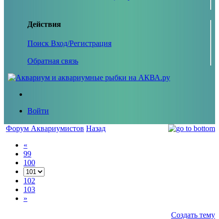
Действия
Поиск
Вход/Регистрация
Обратная связь
Войти
Форум Аквариумистов
Назад
«
99
100
102
103
»
Создать тему