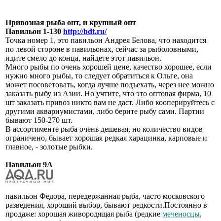
Привозная рыба опт, и крупный опт
Павильон 1-130
http://bdt.ru/
Точка номер 1, это павильон Андрея Белова, что находится
по левой стороне в павильонах, сейчас за рыболовными,
идите смело до конца, найдете этот павильон.
Много рыбы по очень хорошей цене, качество хорошее, если
нужно много рыбы, то следует обратиться к Ольге, она
может посоветовать, когда лучше подъехать, через нее можно
заказать рыбу из Азии. Но учтите, что это оптовая фирма, 10
шт заказать привоз никто вам не даст. Либо кооперируйтесь с
другими аквариумистами, либо берите рыбу сами. Партии
бывают 150-270 шт.
В ассортименте рыба очень дешевая, но количество видов
ограничено, бывает хорошая редкая харацинка, карповые и
главное, - золотые рыбки.
Павильон 9А
павильон Федора, передержанная рыба, часто московского
разведения, хороший выбор, бывают редкости.Постоянно в
продаже: хорошая живородящая рыба (редкие
меченосцы
,