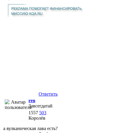
Ответить
ren
Завсегдатай
1557
503
Королёв
а вулканическая лава есть?