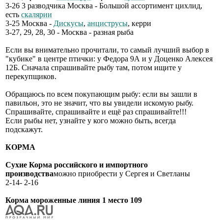
3-26 3 разводчика Москва - Большой ассортимент цихлид,
есть
скалярии
3-25 Москва -
Дискусы
,
анциструсы
, керри
3-27, 29, 28, 30 - Москва - разная рыба
Если вы внимательно прочитали, то самый лучший выбор в
"кубике" в центре птички: у Федора 9А и у Доценко Алексея
12Б. Сначала спрашивайте рыбу там, потом ищите у
перекупщиков.
Обращаюсь по всем покупающим рыбу: если вы зашли в
павильон, это не значит, что вы увидели искомую рыбу.
Спрашивайте, спрашивайте и ещё раз спрашивайте!!!
Если рыбы нет, узнайте у кого можно быть, всегда
подскажут.
КОРМА
Сухие Корма российского и импортного
производства
можно приобрести у Сергея и Светланы
2-14- 2-16
Корма мороженные линия 1 место 109