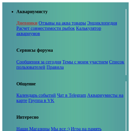
Аквариумисту
Дневники
Отзывы на аква товары
Энциклопедия
Расчет совместимости рыбок
Калькулятор
аквариумов
Сервисы форума
Сообщения за сегодня
Темы с моим участием
Список
пользователей
Правила
Общение
Календарь событий
Чат в Telegram
Аквариумисты на
карте
Группа в VK
Интересно
Наши Магазины
Мы все :)
Игра на память