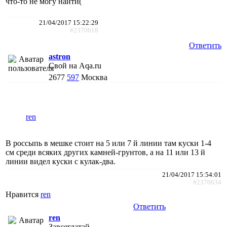
что-то не могу найти(
21/04/2017 15:22:29
#2370618
Ответить
astron
Свой на Aqa.ru
2677
597
Москва
ren
В россыпь в мешке стоит на 5 или 7 й линии там куски 1-4
см среди всяких других камней-грунтов, а на 11 или 13 й
линии видел куски с кулак-два.
21/04/2017 15:54:01
#2370634
Нравится
ren
Ответить
ren
Завсегдатай