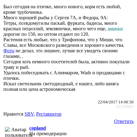
Был сегодня на птичке, много нового, корм есть любой,
кроме трубочника.
Много хорошей рыбы у Сергея 7А, и Федора, 9А:
Тетры, псевдомугилы паскай, фурката, бадисы, много
красных пециллий, землянички, много чего ещe,
аманки
дорогие по 150, но оптом отдают по 120.
Растения есть любые, что у Трифонова, что у Миши, что
Славы, все Московского разведения и хорошего качества.
Фото
не делал, это лишнее, лучше все увидеть своими
глазами, .
Сегодня хоть немного посетителей была, активно покупали
траву и рыб.
Удалось побеседовать с Аливмаром, Wads и продавцами с
птички.
Искал светильник светодиодный, е нашел, либо шняга
полная или цена астрономическая
22/04/2017 14:06:50
#2370883
Нравится
SBV
,
Реставратор
Ответить
copland
На премодерации