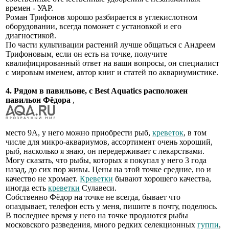
времен - УАР.
Роман Трифонов хорошо разбирается в углекислотном
оборудовании, всегда поможет с установкой и его
диагностикой.
По части культивации растений лучше общаться с Андреем
Трифоновым, если он есть на точке, получите
квалифицированный ответ на ваши вопросы, он специалист
с мировым именем, автор книг и статей по аквариумистике.
4. Рядом в павильоне, с Best Aquatics расположен
павильон Фёдора
,
место 9А, у него можно приобрести рыб,
креветок
, в том
числе для микро-аквариумов, ассортимент очень хороший,
рыб, насколько я знаю, он передерживает с лекарствами.
Могу сказать, что рыбы, которых я покупал у него 3 года
назад, до сих пор живы. Цены на этой точке средние, но и
качество не хромает.
Креветки
бывают хорошего качества,
иногда есть
креветки
Сулавеси.
Собственно Фёдор на точке не всегда, бывает что
опаздывает, телефон есть у меня, пишите в почту, поделюсь.
В последнее время у него на точке продаются рыбы
московского разведения, много редких селекционных
гуппи
,