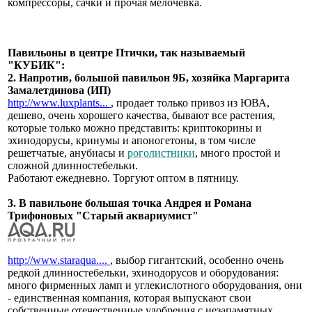
компрессоры, сачки и прочая мелочевка.
Павильоны в центре Птички, так называемый
"КУБИК":
2. Напротив, большой павильон 9Б, хозяйка Маргарита
Замалетдинова (ИП)
http://www.luxplants...
, продает только привоз из ЮВА,
дешево, очень хорошего качества, бывают все растения,
которые только можно представить: криптокорины и
эхинодорусы, кринумы и апоногетоны, в том числе
решетчатые, анубиасы и
роголистники
, много простой и
сложной длинностебельки.
Работают ежедневно. Торгуют оптом в пятницу.
3. В павильоне большая точка Андрея и Романа
Трифоновых "Старый аквариумист"
http://www.staraqua....
, выбор гигантский, особенно очень
редкой длинностебельки, эхинодорусов и оборудования:
много фирменных ламп и углекислотного оборудования, они
- единственная компания, которая выпускают свои
собственные отечественные удобрения с незапамятных