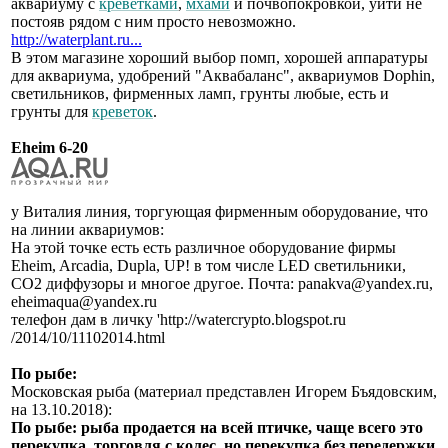
аквариуму с
креветками
,
мхами
и почвопокровкой, уйти не
постояв рядом с ним просто невозможно.
http://waterplant.ru...
В этом магазине хороший выбор помп, хорошей аппаратуры
для аквариума, удобрений "Аквабаланс", аквариумов Dophin,
светильников, фирменных ламп, грунты любые, есть и
грунты для
креветок
.
Eheim 6-20
у Виталия линия, торгующая фирменным оборудование, что
на линии аквариумов:
На этой точке есть есть различное оборудование фирмы
Eheim, Arcadia, Dupla, UP! в том числе LED светильники,
СО2 диффузоры и многое другое. Почта: panakva@yandex.ru,
eheimaqua@yandex.ru
телефон дам в личку 'http://watercrypto.blogspot.ru
/2014/10/11102014.html
По рыбе:
Московская рыба (материал представлен Игорем Бъядовским,
на 13.10.2018):
По рыбе: рыба продается на всей птичке, чаще всего это
перекупка, торговля с колес, но перекупка без передержки