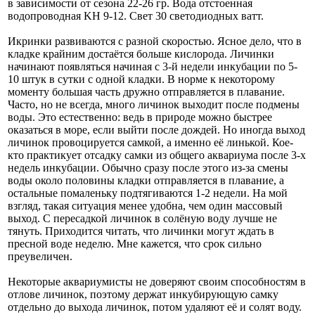
в зависимости от сезона 22-26 гр. Вода отстоенная
водопроводная KH 9-12. Свет 30 светодиодных ватт.
Икринки развиваются с разной скоростью. Ясное дело, что в
кладке крайним достаётся больше кислорода. Личинки
начинают появляться начиная с 3-й недели инкубации по 5-
10 штук в сутки с одной кладки. В норме к некоторому
моменту большая часть дружно отправляется в плавание.
Часто, но не всегда, много личинок выходит после подмены
воды. Это естественно: ведь в природе можно быстрее
оказаться в море, если выйти после дождей. Но иногда выход
личинок провоцируется самкой, а именно её линькой. Кое-
кто практикует отсадку самки из общего аквариума после 3-х
недель инкубации. Обычно сразу после этого из-за смены
воды около половины кладки отправляется в плавание, а
остальные помаленьку подтягиваются 1-2 недели. На мой
взгляд, такая ситуация менее удобна, чем один массовый
выход. С пересадкой личинок в солёную воду лучше не
тянуть. Приходится читать, что личинки могут ждать в
пресной воде неделю. Мне кажется, что срок сильно
преувеличен.
Некоторые аквариумисты не доверяют своим способностям в
отлове личинок, поэтому держат инкубирующую самку
отдельно до выхода личинок, потом удаляют её и солят воду.