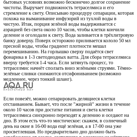
бытовых условиях возможно бесконечно долгое сохранение
чистоты. Выручает подвижность тетраселмиса и его
стремление к свету. Описываю процедуру сепарации, которая
похожа на выманивание инфузорий из тухлой воды в
чистую. Итак, порция зелёной воды выдерживается с
аэрацией без света около 10 часов, чтобы клетки кончили
деление и оголодали к свету. Вода заливается в трёхлитровую
банку доверху. Поверх осторожно приливается кололо 50 мл
пресной воды, чтобы градиент плотности мешал
перемешиванию. На горлышко сверху подаётся свет
фонарика в 1-3 светодиодных ватта. Для сбора тетраселмиса
вверху требуется 1-4 часа. Если затянуть процесс, то
тетраселмис начнёт сползать вниз зелёными струями. Тёмно-
зелёные сливки снимаются отсифониванием (возможно
медленнее, через тонкий шланг).
Если повезёт, можно сепарировать делящиеся клетки
отстаиванием. Бывает, что после "жирной" жизни в течение
около 10 часов при достатке питания и света клетки
тетраселмиса синхронно переходят к делению и оседают на
дно. В этом есть что-то мистическое: скажем, в солнечный
день на окне в 16-00 вода ещё зелёная, а в 17-00 она уже
просветлевшая. Но предварительно дно должно быть