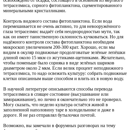
освобождено от осадка, состоящего в основном из мёртвого
тетраселмиса, сорного фитопланктона, сцементированного
минеральными кристалликами.
Контроль видового состава фитопланктона. Если вода
перемешивается не очень активно, то для невооружённого
глаза тетраселмис выдаёт себя неоднородностью мути, так
как он имеет таинственную склонность кучковаться. Но для
надёжного контроля состава фитопланктона необходим
микроскоп увеличением 200-300 крат. Хорошо, если мы
видим в окуляр подвижные продолговатые зелёные лепёшки
длиной около 15 мкм со жгутиками-щетинками. Желательно,
чтобы поменьше было сорняка в виде зелёных шариков
диаметром около 2 мкм. Если велик процент неподвижного
тетраселмиса, то надо освежить культуру: собрать подвижные
клетки описанным выше способом и влить их в новую воду.
В научной литературе описываются способы перевода
тетраселмиса в спящее состояние (высушивание или
замораживание), но лично я окончательно это не проверил.
Могу сказать, что неделю культура остаётся живой в
заполненной наполовину таре в холодильнике и даже в
дороге. Я не раз отправлял бутылочки почтой.
Возможно, вы замечали в форумных разговорах на тему