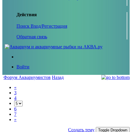
Действия
Поиск
Вход/Регистрация
Обратная связь
Войти
Форум Аквариумистов
Назад
«
3
4
6
7
»
Создать тему
Toggle Dropdown