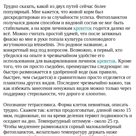
Трудно сказать, какой из двух путей сейчас более
популярный. Мне кажется, что живой корм был
дискредитирован из-за случайности успеха. Фитопланктон
получался диким способом и видовой состав не мог быть
стабильным, а на корм личинкам
креветок
годится далеко не
всё. Можно считать простой удачей, что после затяжных
фиаско ко мне в руки попала культура солоноводного
жгутиконосца tetraselmis. Это родовое название, а
конкретный вид под вопросом. Возможно, я первый, кто
убедился на опыте в чрезвычайном удобстве его
использования для выкармливания личинок
креветок
. Кроме
того, что он просто съедобен, преимущества следующие: он
быстро размножается в удобренной воде (как правило,
быстрее, чем съедается) и сравнительно просто отделяется от
планктона других видов. Последнее чрезвычайно важно, так
как избежать занесения ненужных видов можно только через
поддержку стерильности, что дорого и хлопотно.
Опознание тетраселмиса. Форма клеток невнятная, описать
трудно. Скажем так: клетки продолговатые, длиной около 15
мкм, подвижные, но на время деления теряют подвижность и
оседают на дно. Температурный оптимум - около 25 гр.
Чтобы медленнее размножался сорный малокалиберный
фитопланктон, желательно температуру держать ниже