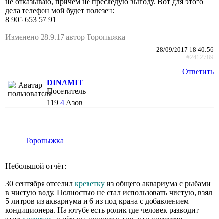
не отказываю, причём не преследую выгоду. Вот для этого
дела телефон мой будет полезен:
8 905 653 57 91
Изменено 28.9.17 автор Торопыжка
28/09/2017 18:40:56
#2412789
Ответить
DINAMIT
Посетитель
119
4
Азов
Торопыжка
Небольшой отчёт:
30 сентября отселил
креветку
из общего аквариума с рыбами
в чистую воду. Полностью не стал использовать чистую, взял
5 литров из аквариума и 6 из под крана с добавлением
кондиционера. На ютубе есть ролик где человек разводит
этих
креветок
, в нём он говорит о том, что поместив