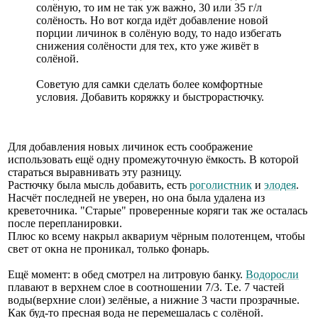
солёную, то им не так уж важно, 30 или 35 г/л
солёность. Но вот когда идёт добавление новой
порции личинок в солёную воду, то надо избегать
снижения солёности для тех, кто уже живёт в
солёной.
Советую для самки сделать более комфортные
условия. Добавить коряжку и быстрорастючку.
Для добавления новых личинок есть соображение
использовать ещё одну промежуточную ёмкость. В которой
стараться выравнивать эту разницу.
Растючку была мысль добавить, есть
роголистник
и
элодея
.
Насчёт последней не уверен, но она была удалена из
креветочника. "Старые" проверенные коряги так же осталась
после перепланировки.
Плюс ко всему накрыл аквариум чёрным полотенцем, чтобы
свет от окна не проникал, только фонарь.
Ещё момент: в обед смотрел на литровую банку.
Водоросли
плавают в верхнем слое в соотношении 7/3. Т.е. 7 частей
воды(верхние слои) зелёные, а нижние 3 части прозрачные.
Как буд-то пресная вода не перемешалась с солёной.