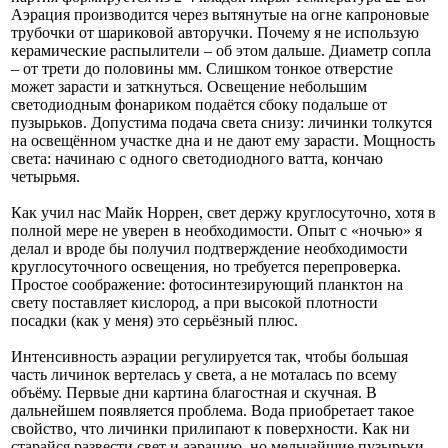
Аэрация производится через вытянутые на огне капроновые
трубочки от шариковой авторучки. Почему я не использую
керамические распылители – об этом дальше. Диаметр сопла
– от трети до половины мм. Слишком тонкое отверстие
может зарасти и заткнуться. Освещение небольшим
светодиодным фонариком подаётся сбоку подальше от
пузырьков. Допустима подача света снизу: личинки толкутся
на освещённом участке дна и не дают ему зарасти. Мощность
света: начинаю с одного светодиодного ватта, кончаю
четырьмя.
Как учил нас Майк Норрен, свет держу круглосуточно, хотя в
полной мере не уверен в необходимости. Опыт с «ночью» я
делал и вроде бы получил подтверждение необходимости
круглосуточного освещения, но требуется перепроверка.
Простое соображение: фотосинтезирующий планктон на
свету поставляет кислород, а при высокой плотности
посадки (как у меня) это серьёзный плюс.
Интенсивность аэрации регулируется так, чтобы большая
часть личинок вертелась у света, а не моталась по всему
объёму. Первые дни картина благостная и скучная. В
дальнейшем появляется проблема. Вода приобретает такое
свойство, что личинки прилипают к поверхности. Как ни
старайся развести свет и аэрацию, но мельчайшие пузырьки