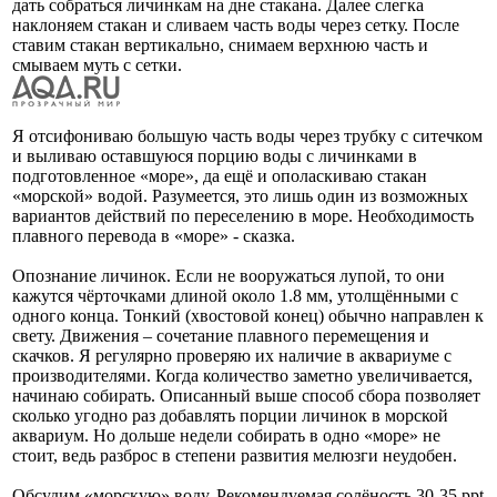
дать собраться личинкам на дне стакана. Далее слегка
наклоняем стакан и сливаем часть воды через сетку. После
ставим стакан вертикально, снимаем верхнюю часть и
смываем муть с сетки.
Я отсифониваю большую часть воды через трубку с ситечком
и выливаю оставшуюся порцию воды с личинками в
подготовленное «море», да ещё и ополаскиваю стакан
«морской» водой. Разумеется, это лишь один из возможных
вариантов действий по переселению в море. Необходимость
плавного перевода в «море» - сказка.
Опознание личинок. Если не вооружаться лупой, то они
кажутся чёрточками длиной около 1.8 мм, утолщёнными с
одного конца. Тонкий (хвостовой конец) обычно направлен к
свету. Движения – сочетание плавного перемещения и
скачков. Я регулярно проверяю их наличие в аквариуме с
производителями. Когда количество заметно увеличивается,
начинаю собирать. Описанный выше способ сбора позволяет
сколько угодно раз добавлять порции личинок в морской
аквариум. Но дольше недели собирать в одно «море» не
стоит, ведь разброс в степени развития мелюзги неудобен.
Обсудим «морскую» воду. Рекомендуемая солёность 30-35 ppt