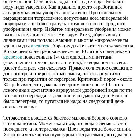
оптимальной. Солёность воды - от 15 до 35 ppt. Удобрять
воду надо умеренно. Как правило, просто отработанная
аквариумная вода удобрена достаточно. При отдельном
выращивании тетраселмиса допустимая доза минеральной
подкормки - не более гранулки комплексного огородного
удобрения на литр. Избыток минеральных удобрения может
вызвать оседание клеток. Не вздумайте удобрять воду с
личинками чем попало! Амоний и многие микроэлементы
ядовиты для
креветок
. Аэрация для тетраселмиса желательна.
К освещению не требователен: если 10 литров с личинками
креветок
подсвечивать 1-4 светодиодными ваттами
(увеличение по мере роста личинок), то корм почти всегда
растёт быстрее, чем съедаться. Прямое солнечное освещение
даёт быстрый прирост тетраселмиса, но это допустимо
только при гарантии от перегрева. Критичный порог - около
30 гр. Бывает, что даже на северном окне после 10 часов
ясного дня в достаточно аэрируемой удобренной воде почти
все клетки переходят к делению и оседают на дно. Если не
было перегрева, то пугаться не надо: на следующий день
опять всплывут.
Тетраселмис выедается быстрее малокалиберного сорного
фитопланктона. Может оказаться, что вода зелёная за счёт
последнего, а не тераселмиса. Цвет воды тогда более синий.
Хорошо иметь чистый культурный тетраселмис, но едва ли в