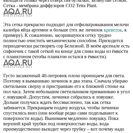
выходить только через отверстия бутылки, затянутые сеткой.
Сетка - мембрана диффузоров CO2 Tetra Plant.
Эта сетка прекрасно подходит для отфильтровывания мелочи
калибра яйца артемии и больше (тех же личинок
креветок
, к
примеру). К сожалению, засорившуюся сетку трудно
полностью очистить механическим способом. Приходится
периодически растворять сор Белизной. В моём арсенале есть
сифончик с такой сеткой на конце для слива воды из ёмкости
с планктоном (чтобы планктон остался в ёмкости).
Густо засаженный 40-литровик плохо проницаем для света.
Поэтому я выманиваю личинок в два этапа. Сначала убираю
светильник сверху и пристраиваю его к ближней стенке на
пол часа. Затем небольшим светильником приманиваю в угол
с ловушкой. Допустим, личинки собрались в ловушке.
Дольше получаса ждать бессмысленно, так как сетка
забивается. Прекращаем подачу воздуха, чтобы личинки
спустились вниз (они вообще редко сами подплывают к
поверхности воды). Вынимаем медленно ловушку. Пока
верхний край трубки под поверхностью воды, вода
преимущественно выходит через трубку – вот почему надо