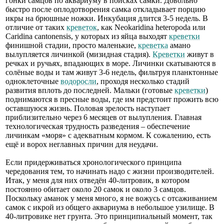
гонки самцов по аквариуму в поисках самки. Довольно
быстро после оплодотворения самка откладывает порцию
икры на брюшные ножки. Инкубация длится 3-5 недель. В
отличие от таких
креветок
, как Neokaridina heteropoda или
Caridina cantonensis, у которых из яйца выходят
креветки
финишной стадии, просто маленькие,
креветка
амано
вылупляется личинкой (мизидная стадия).
Креветки
живут в
речках и ручьях, впадающих в море. Личинки скатываются в
солёные воды и там живут 3-6 недель, фильтруя планктонные
одноклеточные
водоросли
, проходя несколько стадий
развития вплоть до последней. Мальки (готовые
креветки
)
поднимаются в пресные воды, где им предстоит прожить всю
оставшуюся жизнь. Половая зрелость наступает
приблизительно через 6 месяцев от вылупления. Главная
технологическая трудность разведения – обеспечение
личинкам «моря» с адекватным кормом. К сожалению, есть
ещё и ворох неглавных причин для неудачи.
Если придерживаться хронологического принципа
чередования тем, то начинать надо с жизни производителей.
Итак, у меня для них отведён 40-литровик, в котором
постоянно обитает около 20 самок и около 3 самцов.
Поскольку аманок у меня много, я не вожусь с отсаживанием
самок с икрой из общего аквариума в небольшое узилище. В
40-литровике нет грунта. Это принципиальный момент, так