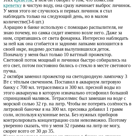
креветку
в чистую воду, она сразу начинает выброс личинок.
У меня этого не случилось и первых личинок я стал
наблюдать только на следующий день, но в малом
количестве(3-6 шт.)
Аэрацию в банке использую с помощью распылителя, не
знаю почему, но самка сидит именно возле него. Даже за
ним, спрятавшись от света фонарика. Интересно наблюдать
за ней как она сгибается и задними лапками копошится в
своей икре, видимо доставая вылупившихся деток.
Поначалу у меня был только 10 ваттный прожектор.
Световой поток мощный и личинки быстро собирались на
его свет, потом постоянно бились о стекло в месте светового
пучка.
2 октября заменил прожектор на светодиодную лампочку 3
Вт с тёплым свечением. Поставил в аквариум литровую
банку с 700 мл. тетраселмиса и 300 мл. пресной воды из
этого аквариума в которую изначально отсифонил большой
спринцовкой малявок. Тетраселмис был замешан на воде с
морской солью 32 гр. на литр. Чтобы не потерять солёность в
литровой баночке я на 300 мл. пресняка добавил 1 грамм
соли, используя кухонные весы. Без нужных приборов
контролировать концентрацию соли невозможно. Поэтому
уверенно сказать, что у меня 32 грамма на литр не могу,
скорее всего от 30 до 35.