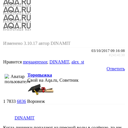
Изменено 3.10.17 автор DINAMIT
03/10/2017 09:16:08
#2414130
Нравится
megaagressor
,
DINAMIT
,
alex_st
Ответить
Торопыжка
Свой на Aqa.ru, Советник
1
7833
6836
Воронеж
DINAMIT
Когда личинки попадают из пресной воды в солёную, то им