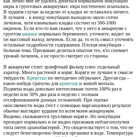
как лично мне не удалось добиться нормальной инкубации
икры в грунтовых аквариумах: икра постепенно осыпалась.
В худшем случае за неделю от кладки не оставалось ничего.
В лучшем – к концу инкубации выходило около сотни
личинок, хотя изначально кладка состоит из 500-1000
икринок. Если кто-то вам скажет, что у него в аквариуме с
грунтом
аманки
нормально беременеют, уточните, видит ли
он массовый выход личинок. Если да, то есть смысл уточнять
остальные подробности содержания. Плохая инкубация –
больная тема. Призываю делиться опытом тех, кто снимает
урожай личинок, а не просто смотрит со стороны.
В аквариуме стоит эрлифтный фильтр плюс отдельный
аэратор. Много растений и коряг. Коряги не лучшие в смысле
твёрдости.
Креветки
их методично обгрызают. Другая еда –
какие-нибудь гранулы для
креветок
и живой мотыль.
Подмена воды довольно интенсивная: почти 100% раз в
неделю или 50% два раза в неделю с полным
отсифониванием донных отложений. При оценке
окисляемости воды (тест с помощью марганцовки) результат
обычно выглядит худшим по всем моим аквариумам.
Видимо, сказываются трухлявые коряги. Но инкубация
проходит нормально и не видно признаков неблагополучия
типа пятен цианобактерий. Это свидетельствует о том, что не
следует безоговорочно бояться органики в воде. Температура