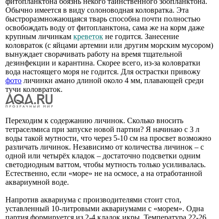
фитопланктона боязнь некого таинственного зоопланктона.
Обычно имеется в виду солоноводная коловратка. Эта
быстроразмножающаяся тварь способна почти полностью
освобождать воду от фитопланктона, сама же на корм даже
крупным личинкам
креветок
не годится. Занесение
коловраток (с яйцами артемии или другим морским мусором)
вынуждает сворачивать работу на время тщательной
дезинфекции и карантина. Скорее всего, из-за коловратки
вода настоящего моря не годится. Для острастки привожу
фото
личинки амано длиной около 4 мм, плавающей среди
тучи коловраток.
Переходим к содержанию личинок. Сколько вносить
тетраселмиса при запуске новой партии? Я начинаю с 3 л
воды такой мутности, что через 5-10 см на просвет возможно
различать личинок. Независимо от количества личинок – с
одной или четырёх кладок – достаточно подсветки одним
светодиодным ваттом, чтобы мутность только усиливалась.
Естественно, если «море» не на осмосе, а на отработанной
аквариумной воде.
Напротив аквариума с производителями стоит стол,
уставленный 10-литровыми аквариумами с «морем». Одна
партия формируется из 2-4 кладок икры. Температура 22-26.