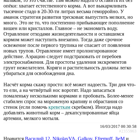
мальков, то это счастье. Там можно надолго оставить их без
опёки: хватает естественного корма. А вот выкармливать
тысячное стадо в 20-30-ти литрах весьма геморройно. У
аманок стратегия развития тресковая: выпустить мелких, но
много. Это не то, что постепенно прибывающее пополнение
вишен или кристаллов. Главное – не экономить воду.
Отравление отходами жизнедеятельности и оставшимся
кормом может наступить внезапно. Тогда даже срочное
освежение после первого трупика не спасает от появления
новых трупов. Отравление имеет пролонгированное
действие. Аэрацию следует подстраховать от перебоев
электроснабжения. Для простоты удаления экскрементов
грунт нежелателен. Коряги и растительность должны легко
убираться для освобождения дна.
Насчёт корма скажу просто: всё может надоесть. Три дня что-
то ели, а на четвёртый нос воротят. Надо запасаться
помаленьку несколькими кормами и пробовать. Более-менее
стабилен спрос на мороженую крапиву и обрастания со
стенок (если помочь
креветкам
скребком). Иногда надо
добавлять животный корм – декапсулированные яйца
артемии, мелкого мотыля.
16/03/2017 00:30:58
#2355963
Нравится
Василий 12
,
NikolayVA
,
Galkov
,
Efremoff
,
JieM
и