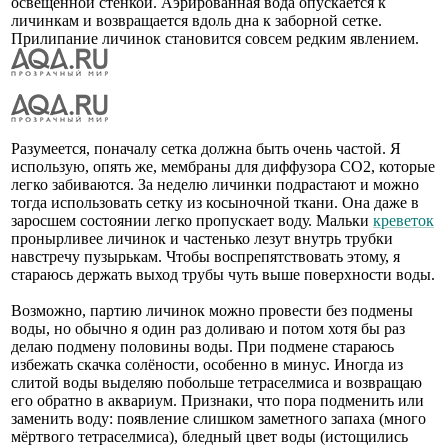
освещённой стенкой. Аэрированная вода опускается к
личинкам и возвращается вдоль дна к заборной сетке.
Прилипание личинок становится совсем редким явлением.
Разумеется, поначалу сетка должна быть очень частой. Я
использую, опять же, мембраны для диффузора CO2, которые
легко забиваются. За неделю личинки подрастают и можно
тогда использовать сетку из косыночной ткани. Она даже в
заросшем состоянии легко пропускает воду. Мальки
креветок
пронырливее личинок и частенько лезут внутрь трубки
навстречу пузырькам. Чтобы воспрепятствовать этому, я
стараюсь держать выход трубы чуть выше поверхности воды.
Возможно, партию личинок можно провести без подмены
воды, но обычно я один раз доливаю и потом хотя бы раз
делаю подмену половины воды. При подмене стараюсь
избежать скачка солёности, особенно в минус. Иногда из
слитой воды выделяю побольше тетраселмиса и возвращаю
его обратно в аквариум. Признаки, что пора подменить или
заменить воду: появление слишком заметного запаха (много
мёртвого тетраселмиса), бледный цвет воды (истощились