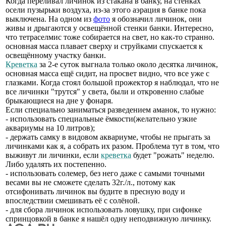
Когда переливал личинок из стакана в банку, на стенках
осели пузырьки воздуха, из-за этого аэрация в банке пока
выключена. На одном из
фото
я обозначил личинок, они
живы и дрыгаются у освещённой стенки банки. Интересно,
что тетраселмис тоже собирается на свет, но как-то странно.
основная масса плавает сверху и струйками спускается к
освещённому участку банки.
Креветка
за 2-е суток выгнала только около десятка личинок,
основная масса ещё сидит, на просвет видно, что все уже с
глазками. Когда стоял большой прожектор я наблюдал, что не
все личинки "трутся" у света, были и откровенно слабые
брыкающиеся на дне у фонаря.
Если специально заниматься разведением аманок, то нужно:
- использовать специальные ёмкости(желательно узкие
аквариумы на 10 литров);
- держать самку в видовом аквариуме, чтобы не прыгать за
личинками как я, а собрать их разом. Проблема тут в том, что
выживут ли личинки, если
креветка
будет "рожать" неделю.
Либо удалять их постепенно.
- использовать солемер, без него даже с самыми точными
весами вы не сможете сделать 32г./л., потому как
отсифонивать личинок вы будите в пресную воду и
впоследствии смешивать её с солёной.
- для сбора личинок использовать ловушку, при сифонке
спринцовкой в банке я нашёл одну неподвижную личинку.