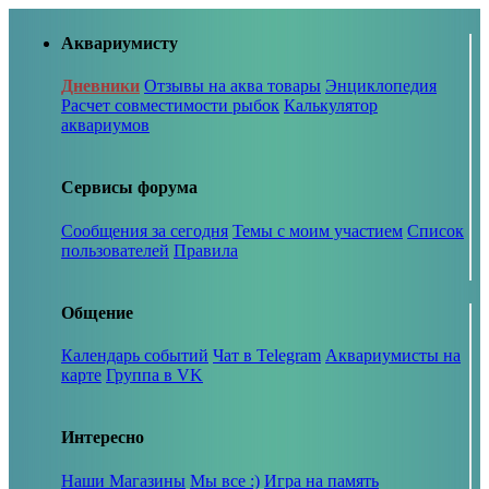
Аквариумисту
Дневники
Отзывы на аква товары
Энциклопедия
Расчет совместимости рыбок
Калькулятор
аквариумов
Сервисы форума
Сообщения за сегодня
Темы с моим участием
Список
пользователей
Правила
Общение
Календарь событий
Чат в Telegram
Аквариумисты на
карте
Группа в VK
Интересно
Наши Магазины
Мы все :)
Игра на память