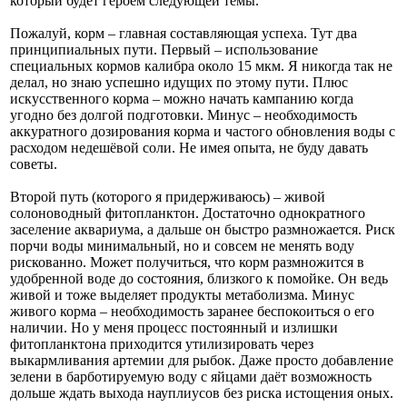
который будет героем следующей темы.
Пожалуй, корм – главная составляющая успеха. Тут два
принципиальных пути. Первый – использование
специальных кормов калибра около 15 мкм. Я никогда так не
делал, но знаю успешно идущих по этому пути. Плюс
искусственного корма – можно начать кампанию когда
угодно без долгой подготовки. Минус – необходимость
аккуратного дозирования корма и частого обновления воды с
расходом недешёвой соли. Не имея опыта, не буду давать
советы.
Второй путь (которого я придерживаюсь) – живой
солоноводный фитопланктон. Достаточно однократного
заселение аквариума, а дальше он быстро размножается. Риск
порчи воды минимальный, но и совсем не менять воду
рискованно. Может получиться, что корм размножится в
удобренной воде до состояния, близкого к помойке. Он ведь
живой и тоже выделяет продукты метаболизма. Минус
живого корма – необходимость заранее беспокоиться о его
наличии. Но у меня процесс постоянный и излишки
фитопланктона приходится утилизировать через
выкармливания артемии для рыбок. Даже просто добавление
зелени в барботируемую воду с яйцами даёт возможность
дольше ждать выхода науплиусов без риска истощения оных.