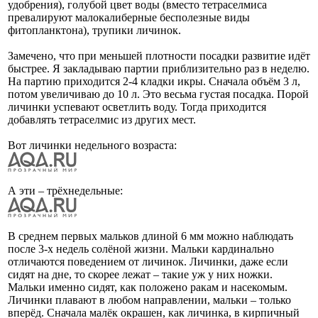
удобрения), голубой цвет воды (вместо тетраселмиса
превалируют малокалиберные бесполезные виды
фитопланктона), трупики личинок.
Замечено, что при меньшей плотности посадки развитие идёт
быстрее. Я закладываю партии приблизительно раз в неделю.
На партию приходится 2-4 кладки икры. Сначала объём 3 л,
потом увеличиваю до 10 л. Это весьма густая посадка. Порой
личинки успевают осветлить воду. Тогда приходится
добавлять тетраселмис из других мест.
Вот личинки недельного возраста:
А эти – трёхнедельные:
В среднем первых мальков длиной 6 мм можно наблюдать
после 3-х недель солёной жизни. Мальки кардинально
отличаются поведением от личинок. Личинки, даже если
сидят на дне, то скорее лежат – такие уж у них ножки.
Мальки именно сидят, как положено ракам и насекомым.
Личинки плавают в любом направлении, мальки – только
вперёд. Сначала малёк окрашен, как личинка, в кирпичный