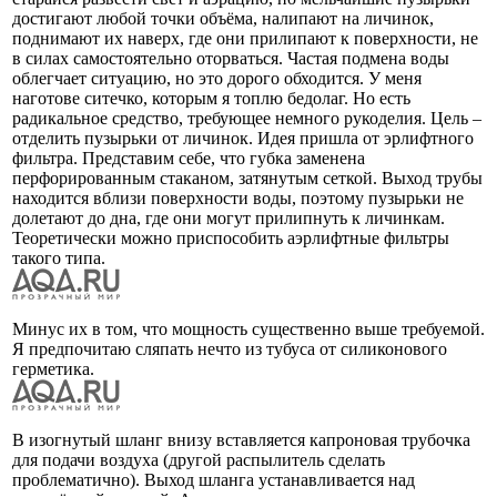
достигают любой точки объёма, налипают на личинок,
поднимают их наверх, где они прилипают к поверхности, не
в силах самостоятельно оторваться. Частая подмена воды
облегчает ситуацию, но это дорого обходится. У меня
наготове ситечко, которым я топлю бедолаг. Но есть
радикальное средство, требующее немного рукоделия. Цель –
отделить пузырьки от личинок. Идея пришла от эрлифтного
фильтра. Представим себе, что губка заменена
перфорированным стаканом, затянутым сеткой. Выход трубы
находится вблизи поверхности воды, поэтому пузырьки не
долетают до дна, где они могут прилипнуть к личинкам.
Теоретически можно приспособить аэрлифтные фильтры
такого типа.
Минус их в том, что мощность существенно выше требуемой.
Я предпочитаю сляпать нечто из тубуса от силиконового
герметика.
В изогнутый шланг внизу вставляется капроновая трубочка
для подачи воздуха (другой распылитель сделать
проблематично). Выход шланга устанавливается над