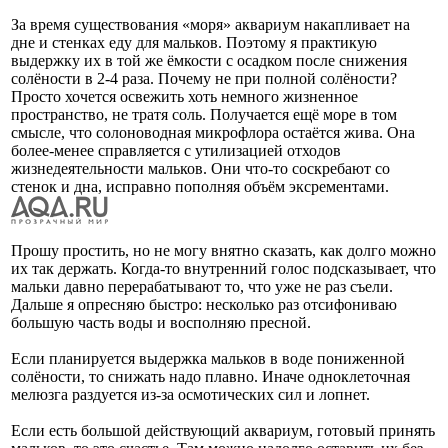
За время существования «моря» аквариум накапливает на
дне и стенках еду для мальков. Поэтому я практикую
выдержку их в той же ёмкости с осадком после снижения
солёности в 2-4 раза. Почему не при полной солёности?
Просто хочется освежить хоть немного жизненное
пространство, не тратя соль. Получается ещё море в том
смысле, что солоноводная микрофлора остаётся жива. Она
более-менее справляется с утилизацией отходов
жизнедеятельности мальков. Они что-то соскребают со
стенок и дна, исправно пополняя объём эксрементами.
Прошу простить, но не могу внятно сказать, как долго можно
их так держать. Когда-то внутренний голос подсказывает, что
мальки давно перерабатывают то, что уже не раз съели.
Дальше я опресняю быстро: несколько раз отсифониваю
большую часть воды и восполняю пресной.
Если планируется выдержка мальков в воде пониженной
солёности, то снижать надо плавно. Иначе одноклеточная
мелюзга раздуется из-за осмотических сил и лопнет.
Если есть большой действующий аквариум, готовый принять