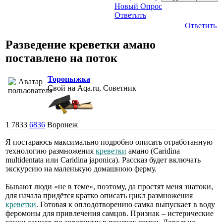
Новый Опрос
Ответить
Ответить
Разведение креветки амано
поставлено на поток
Торопыжка
Свой на Aqa.ru, Советник
1
7833
6836
Воронеж
Я постараюсь максимально подробно описать отработанную
технологию размножения
креветки
амано (Caridina
multidentata или Caridina japonica). Рассказ будет включать
экскурсию на маленькую домашнюю ферму.
Бывают люди «не в теме», поэтому, да простят меня знатоки,
для начала придётся кратко описать цикл размножения
креветки
. Готовая к оплодотворению самка выпускает в воду
феромоны для привлечения самцов. Признак – истерические