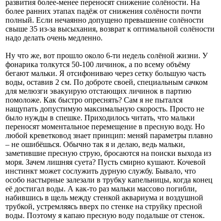
развития более-менее переносят снижение солёности. На
более ранних этапах падёж от снижения солёности почти
полный. Если нечаянно допущено превышение солёности
свыше 35 из-за высыхания, возврат к оптимальной солёности
надо делать очень медленно.
Ну что же, вот прошло около 6-ти недель солёной жизни. У
фонарика толкутся 50-100 личинок, а по всему объёму
бегают мальки. Я отсифониваю через сетку большую часть
воды, оставив 2 см. По доброте своей, специальным сачком
для мелюзги эвакуирую отстающих личинок в партию
помоложе. Как быстро опреснять? Сам я не пытался
нащупать допустимую максимальную скорость. Просто не
было нужды в спешке. Приходилось читать, что мальки
переносят моментальное перемещение в пресную воду. Но
любой креветковод знает принцип: меняй параметры плавно
– не ошибёшься. Обычно так я и делаю, ведь мальки,
заметившие пресную струю, бросаются на поиски выхода из
моря. Зачем лишняя суета? Пусть смирно кушают. Кочевой
инстинкт может сослужить дурную службу. Бывало, что
особо настырные залезали в трубку капельницы, когда конец
её достигал воды. А как-то раз мальки массово погибли,
набившись в щель между стенкой аквариума и воздушной
трубкой, устремляясь вверх по стенке на струйку пресной
воды. Поэтому я капаю пресную воду подальше от стенок.