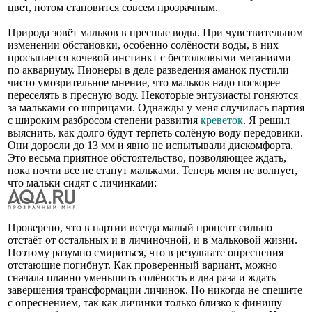
цвет, потом становится совсем прозрачным.
Природа зовёт мальков в пресные воды. При чувствительном
изменении обстановки, особенно солёности воды, в них
просыпается кочевой инстинкт с бестолковыми метаниями
по аквариуму. Пионеры в деле разведения аманок пустили
чисто умозрительное мнение, что мальков надо поскорее
переселять в пресную воду. Некоторые энтузиасты гоняются
за мальками со шприцами. Однажды у меня случилась партия
с широким разбросом степени развития
креветок
. Я решил
выяснить, как долго будут терпеть солёную воду передовики.
Они доросли до 13 мм и явно не испытывали дискомфорта.
Это весьма приятное обстоятельство, позволяющее ждать,
пока почти все не станут мальками. Теперь меня не волнует,
что мальки сидят с личинками:
Проверено, что в партии всегда малый процент сильно
отстаёт от остальных и в личиночной, и в мальковой жизни.
Поэтому разумно смириться, что в результате опреснения
отстающие погибнут. Как проверенный вариант, можно
сначала плавно уменьшить солёность в два раза и ждать
завершения трансформации личинок. Но никогда не спешите
с опреснением, так как личинки только близко к финишу