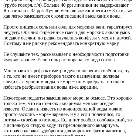
(грубо говоря, г/л). Больше 40 ppt личинки не выдерживают.
Я начинаю с 32 ppt. Лучше меньше «океанических» 35-ти, так
как легко замешкаться с компенсацией высыхания воды.
Просто пищевая соль или соль для морских ванн гарантирует
неудачу. Обычно фирменные смеси для морских аквариумов
не дают осечки, но редко случались конфузы у меня и друзей.
Поэтому я не рискну рекомендовать конкретную марку.
Не слушайте тех, рассказывает о необходимости подготовки
«моря» заранее. Если соль растворена, то вода готова.
Мне нравится рефрактометр в деле измерения солёности, ну
а те, кто не имеет приборов такого назначения, должны
следить за уровнем воды в «море» по маркёру на стенке и
избегать разбрызгивания воды из-за аэрации.
Некоторые педанты замешивают море на осмосе. Это хорошо
только тем, что на стенках аквариума меньше оседает
извести. Осадить известь из водопроводной воды можно
просто засолив «море» заранее. Ну а если поленился, то
потом – скребок в помощь. Если нет особых соображений, то
я использую старую воду из пресноводного аквариума,
которая содержит удобрения для морского фитопланктона,