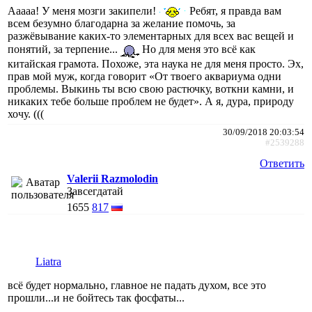
Ааааа! У меня мозги закипели!
Ребят, я правда вам
всем безумно благодарна за желание помочь, за
разжёвывание каких-то элементарных для всех вас вещей и
понятий, за терпение...
Но для меня это всё как
китайская грамота. Похоже, эта наука не для меня просто. Эх,
прав мой муж, когда говорит «От твоего аквариума одни
проблемы. Выкинь ты всю свою растючку, воткни камни, и
никаких тебе больше проблем не будет». А я, дура, природу
хочу. (((
30/09/2018 20:03:54
#2539288
Ответить
Valerii Razmolodin
Завсегдатай
1655
817
Liatra
всё будет нормально, главное не падать духом, все это
прошли...и не бойтесь так фосфаты...