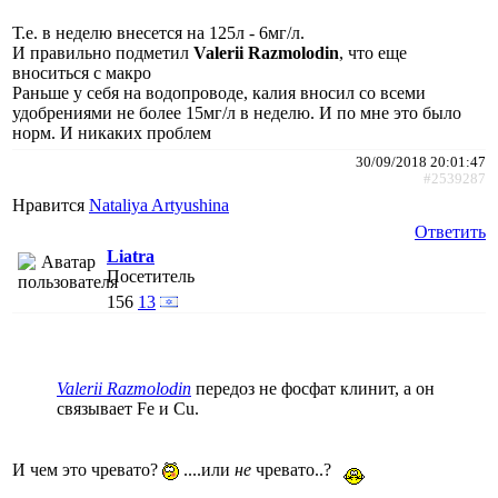
Т.е. в неделю внесется на 125л - 6мг/л.
И правильно подметил
Valerii Razmolodin
, что еще
вноситься с макро
Раньше у себя на водопроводе, калия вносил со всеми
удобрениями не более 15мг/л в неделю. И по мне это было
норм. И никаких проблем
30/09/2018 20:01:47
#2539287
Нравится
Nataliya Artyushina
Ответить
Liatra
Посетитель
156
13
Valerii Razmolodin
передоз не фосфат клинит, а он
связывает Fe и Cu.
И чем это чревато?
....или
не
чревато..?