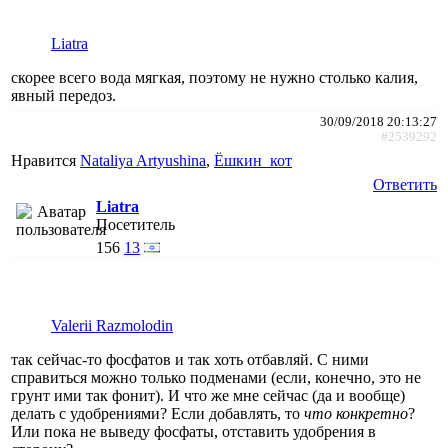
Liatra
скорее всего вода мягкая, поэтому не нужно столько калия,
явный передоз.
30/09/2018 20:13:27
#2539292
Нравится
Nataliya Artyushina
,
Ёшкин_кот
Ответить
Liatra
Посетитель
156
13
Valerii Razmolodin
так сейчас-то фосфатов и так хоть отбавляй. С ними
справиться можно только подменами (если, конечно, это не
грунт ими так фонит). И что же мне сейчас (да и вообще)
делать с удобрениями? Если добавлять, то
что конкретно
?
Или пока не выведу фосфаты, отставить удобрения в