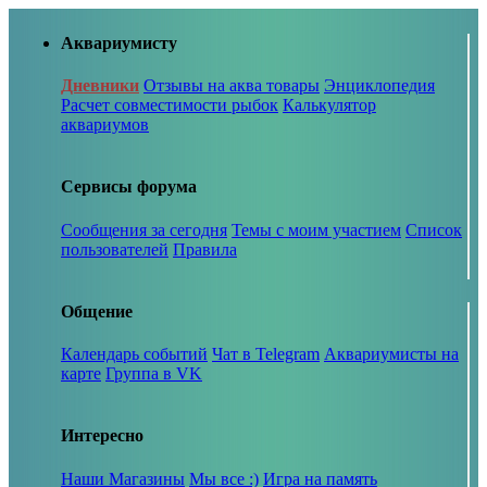
Аквариумисту
Дневники
Отзывы на аква товары
Энциклопедия
Расчет совместимости рыбок
Калькулятор
аквариумов
Сервисы форума
Сообщения за сегодня
Темы с моим участием
Список
пользователей
Правила
Общение
Календарь событий
Чат в Telegram
Аквариумисты на
карте
Группа в VK
Интересно
Наши Магазины
Мы все :)
Игра на память