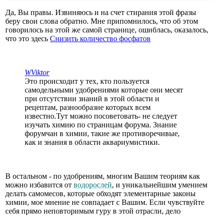
Да, Вы правы. Извиняюсь и на счет стирания этой фразы
беру свои слова обратно. Мне припомнилось, что об этом
говорилось на этой же самой странице, ошиблась, оказалось,
что это здесь
Снизить количество фосфатов
WViktor
Это происходит у тех, кто пользуется
самодельными удобрениями которые они месят
при отсутствии знаний в этой области и
рецептам, разнообразие которых всем
известно.Тут можно посоветовать- не следует
изучать химию по страницам форума. Знание
форумчан в химии, такие же противоречивые,
как и знания в области аквариумистики.
В остальном - по удобрениям, многим Вашим теориям как
можно избавится от
водорослей
, и уникальнейшим умением
делать самомесов, которые обходят элементарные законы
химии, мое мнение не совпадает с Вашим. Если чувствуйте
себя прямо неповторимым гуру в этой отрасли, дело