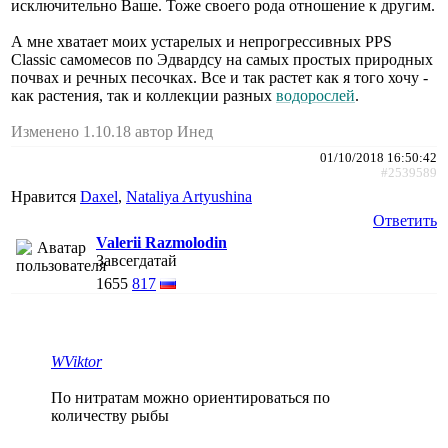
исключительно Ваше. Тоже своего рода отношение к другим.
А мне хватает моих устарелых и непрогрессивных PPS
Classic самомесов по Эдвардсу на самых простых природных
почвах и речных песочках. Все и так растет как я того хочу -
как растения, так и коллекции разных
водорослей
.
Изменено 1.10.18 автор Инед
01/10/2018 16:50:42
#2539589
Нравится
Daxel
,
Nataliya Artyushina
Ответить
Valerii Razmolodin
Завсегдатай
1655
817
WViktor
По нитратам можно ориентироваться по
количеству рыбы