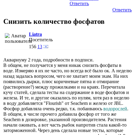
Ответить
Ответить
Снизить количество фосфатов
Liatra
Посетитель
156
13
Аквариуму 2 года, подробности в подписи.
В общем, не получается у меня никак снизить фосфаты в
воде. Измеряю я их не часто, но всегда всё было ок. А неделю
назад задалась вопросом, чего не хватает моим эхам. На них
появились дырки, плюс коричневые пятна и отмирание
(растворение?) между прожилками и на краях. Перечитала
кучу статей, сделала тесты на содержание в воде фосфатов и
железа. И те, и другие оказались по нулям, хотя раз в неделю
в воду добавляется "Flourish" от Seachem и железо от JBL.
Фосфор добавляла очень редко, т.к. побаиваюсь
водорослей
.
В общем, в числе прочего добавила фосфор от того же
Seachem в дозировке, указанной производителем. Растения
начали оживать, а вот часть рыбок напротив стала какой-то
заторможенной. Через день сделала новые тесты, которые