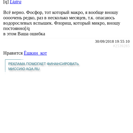
[q]
Liatra
Всё верно. Фосфор, тот который макро, я вообще вношу
оооочень редко, раз в несколько месяцев, т.к. опасаюсь
водорослевых вспышек. Флориш, который микро, вношу
постоянно[/q
в этом Ваша ошибка
30/09/2018 19:55:10
#2539285
Нравится
Ёшкин_кот