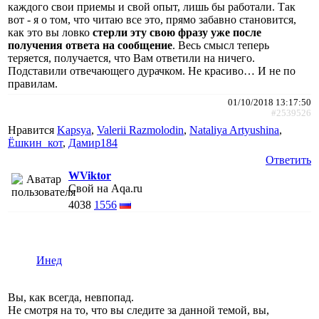
каждого свои приемы и свой опыт, лишь бы работали. Так
вот - я о том, что читаю все это, прямо забавно становится,
как это вы ловко
стерли эту свою фразу уже после
получения ответа на сообщение
. Весь смысл теперь
теряется, получается, что Вам ответили на ничего.
Подставили отвечающего дурачком. Не красиво… И не по
правилам.
01/10/2018 13:17:50
#2539526
Нравится
Kapsya
,
Valerii Razmolodin
,
Nataliya Artyushina
,
Ёшкин_кот
,
Дамир184
Ответить
WViktor
Свой на Aqa.ru
4038
1556
Инед
Вы, как всегда, невпопад.
Не смотря на то, что вы следите за данной темой, вы,