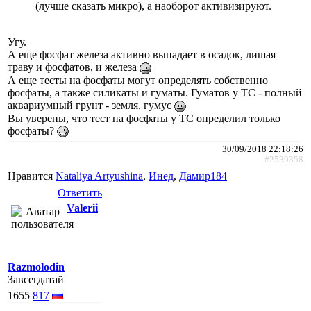
(лучше сказать микро), а наоборот активизируют.
Угу.
А еще фосфат железа активно выпадает в осадок, лишая
траву и фосфатов, и железа
А еще тесты на фосфаты могут определять собственно
фосфаты, а также силикаты и гуматы. Гуматов у ТС - полный
аквариумный грунт - земля, гумус
Вы уверены, что тест на фосфаты у ТС определил только
фосфаты?
30/09/2018 22:18:26
#2539358
Нравится
Nataliya Artyushina
,
Инед
,
Дамир184
Ответить
Valerii
Razmolodin
Завсегдатай
1655
817