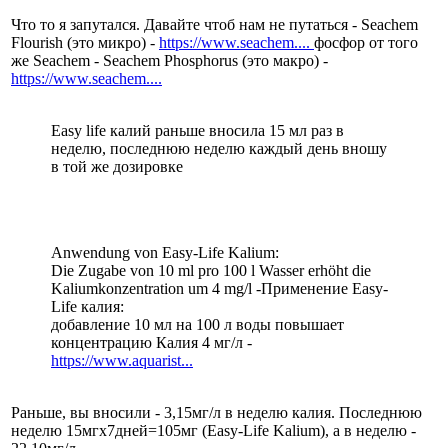
Что то я запутался. Давайте чтоб нам не путаться - Seachem
Flourish (это микро) -
https://www.seachem....
фосфор от того
же Seachem - Seachem Phosphorus (это макро) -
https://www.seachem....
Easy life калий раньше вносила 15 мл раз в
неделю, последнюю неделю каждый день вношу
в той же дозировке
Anwendung von Easy-Life Kalium:
Die Zugabe von 10 ml pro 100 l Wasser erhöht die
Kaliumkonzentration um 4 mg/l -Применение Easy-
Life калия:
добавление 10 мл на 100 л воды повышает
концентрацию Калия 4 мг/л -
https://www.aquarist...
Раньше, вы вносили - 3,15мг/л в неделю калия. Последнюю
неделю 15мгх7дней=105мг (Easy-Life Kalium), а в неделю -