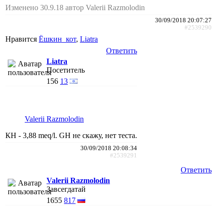
Изменено 30.9.18 автор Valerii Razmolodin
30/09/2018 20:07:27
#2539290
Нравится
Ёшкин_кот
,
Liatra
Ответить
Liatra
Посетитель
156
13
Valerii Razmolodin
КН - 3,88 meq/l. GH не скажу, нет теста.
30/09/2018 20:08:34
#2539291
Ответить
Valerii Razmolodin
Завсегдатай
1655
817