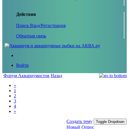
Действия
Поиск
Вход/Регистрация
Обратная связь
Войти
Форум Аквариумистов
Назад
«
1
2
3
4
»
Создать тему
Toggle Dropdown
Новый Опрос