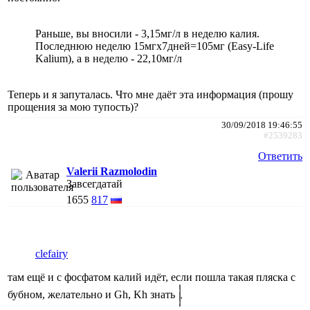
Раньше, вы вносили - 3,15мг/л в неделю калия.
Последнюю неделю 15мгх7дней=105мг (Easy-Life
Kalium), а в неделю - 22,10мг/л
Теперь и я запуталась. Что мне даёт эта информация (прошу
прощения за мою тупость)?
30/09/2018 19:46:55
#2539283
Ответить
Valerii Razmolodin
Завсегдатай
1655
817
clefairy
там ещё и с фосфатом калий идёт, если пошла такая пляска с
бубном, желательно и Gh, Kh знать