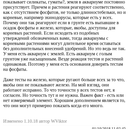
показывает силикаты, гуматы?, земля в аквариуме постоянно
присутствует. Причем и растения реагируют соответственно,
как с отсутствием фосфатов, не только длинностебельки, но и
корневые, например эхинодорусы, которые есть у всех.
Почему они так реагируют если в грунте есть выпавшие в
осадок фосфаты и железо, которые, якобы, доступны для
корневых растений. Если исходить из подобных
утверждений обозначенных вами, тогда аквариумы с
корневыми растениями могут длительное время оставаться
без дополнительных внесений удобрений. Но это ведь не так.
У меня есть аквариум с землей. Есть аквариум с голым
грунтом уже насыщенным. Везде реакция тестов и растений
одинаковая. Поэтому у меня есть основания доверять тестам
на фосфаты.
Даже тесты на железо, которые ругают больше всех за то что,
якобы они не показывают железо. На мой взгляд, они
работают исправно. То что точности у всех тестов нет, я
согласен. Но точность тут и не нужна. Важен факт - есть или
нет измеряемый элемент. Хорошим дополнением является то,
что они могут примерно показать когда его много.
Изменено 1.10.18 автор WViktor
01/10/2018 11:02:45