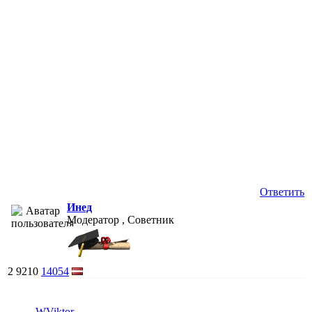
Ответить
Инед
Модератор , Советник
2
9210
14054
WViktor