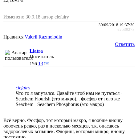
22,10мг/л
Изменено 30.9.18 автор clefairy
30/09/2018 19:37:30
#2539278
Нравится
Valerii Razmolodin
Ответить
Liatra
Посетитель
156
13
clefairy
Что то я запутался. Давайте чтоб нам не путаться -
Seachem Flourish (это микро)... фосфор от того же
Seachem - Seachem Phosphorus (это макро)
Всё верно. Фосфор, тот который макро, я вообще вношу
оооочень редко, раз в несколько месяцев, т.к. опасаюсь
водорослевых вспышек. Флориш, который микро, вношу
постоянно.