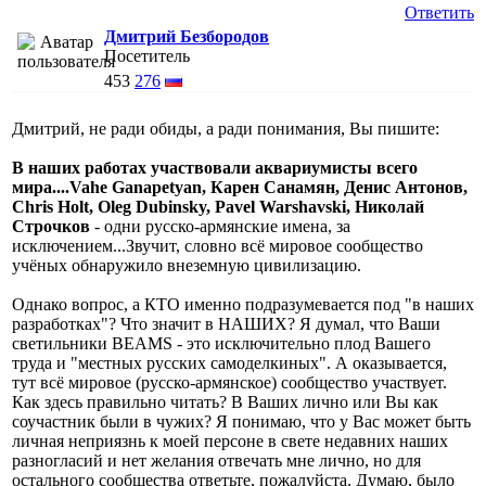
Ответить
Дмитрий Безбородов
Посетитель
453
276
Дмитрий, не ради обиды, а ради понимания, Вы пишите:
В наших работах участвовали аквариумисты всего
мира....Vahe Ganapetyan, Карен Санамян, Денис Антонов,
Chris Holt, Oleg Dubinsky, Pavel Warshavski, Николай
Строчков
- одни русско-армянские имена, за
исключением...Звучит, словно всё мировое сообщество
учёных обнаружило внеземную цивилизацию.
Однако вопрос, а КТО именно подразумевается под "в наших
разработках"? Что значит в НАШИХ? Я думал, что Ваши
светильники BEAMS - это исключительно плод Вашего
труда и "местных русских самоделкиных". А оказывается,
тут всё мировое (русско-армянское) сообщество участвует.
Как здесь правильно читать? В Ваших лично или Вы как
соучастник были в чужих? Я понимаю, что у Вас может быть
личная неприязнь к моей персоне в свете недавних наших
разногласий и нет желания отвечать мне лично, но для
остального сообщества ответьте, пожалуйста. Думаю, было