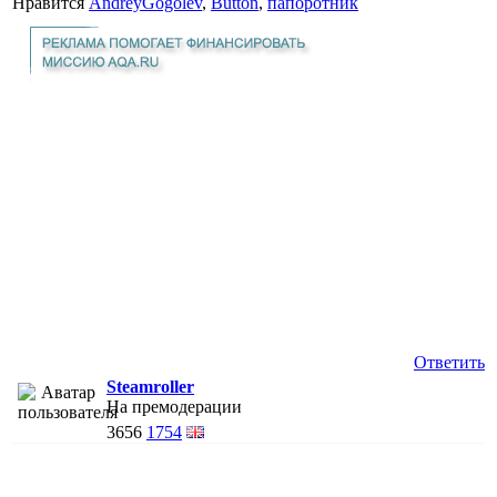
Нравится
AndreyGogolev
,
Button
,
папоротник
Ответить
Steamroller
На премодерации
3656
1754