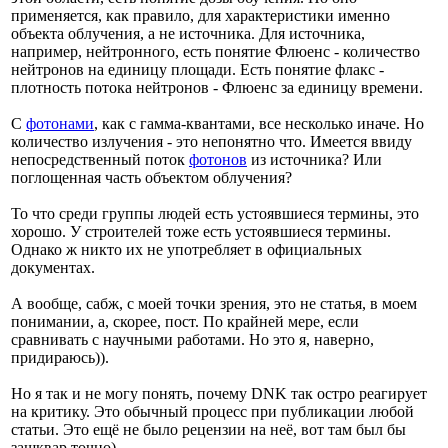
применяется, как правило, для характеристики именно
объекта облучения, а не источника. Для источника,
например, нейтронного, есть понятие Флюенс - количество
нейтронов на единицу площади. Есть понятие флакс -
плотность потока нейтронов - Флюенс за единицу времени.
С
фотонами
, как с гамма-квантами, все несколько иначе. Но
количество излучения - это непонятно что. Имеется ввиду
непосредственный поток
фотонов
из источника? Или
поглощенная часть объектом облучения?
То что среди группы людей есть устоявшиеся термины, это
хорошо. У строителей тоже есть устоявшиеся термины.
Однако ж никто их не употребляет в официальных
документах.
А вообще, сабж, с моей точки зрения, это не статья, в моем
понимании, а, скорее, пост. По крайней мере, если
сравнивать с научными работами. Но это я, наверно,
придираюсь)).
Но я так и не могу понять, почему DNK так остро реагирует
на критику. Это обычный процесс при публикации любой
статьи. Это ещё не было рецензии на неё, вот там был бы
зашквар точно).