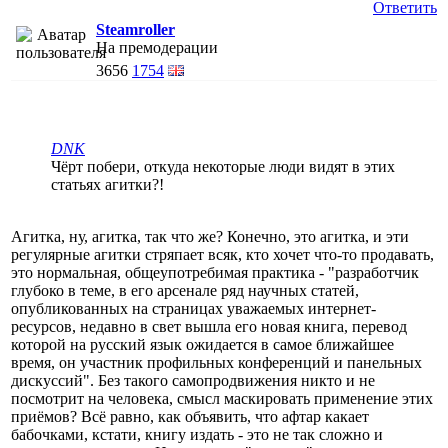
Ответить
Steamroller
На премодерации
3656
1754
DNK
Чёрт побери, откуда некоторые люди видят в этих
статьях агитки?!
Агитка, ну, агитка, так что же? Конечно, это агитка, и эти
регулярные агитки стряпает всяк, кто хочет что-то продавать,
это нормальная, общеупотребимая практика - "разработчик
глубоко в теме, в его арсенале ряд научных статей,
опубликованных на страницах уважаемых интернет-
ресурсов, недавно в свет вышла его новая книга, перевод
которой на русский язык ожидается в самое ближайшее
время, он участник профильных конференций и панельных
дискуссий". Без такого самопродвижения никто и не
посмотрит на человека, смысл маскировать применение этих
приёмов? Всё равно, как объявить, что афтар какает
бабочками, кстати, книгу издать - это не так сложно и