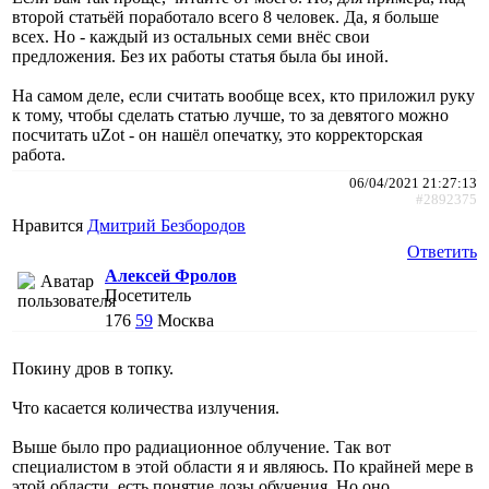
второй статьёй поработало всего 8 человек. Да, я больше
всех. Но - каждый из остальных семи внёс свои
предложения. Без их работы статья была бы иной.
На самом деле, если считать вообще всех, кто приложил руку
к тому, чтобы сделать статью лучше, то за девятого можно
посчитать uZot - он нашёл опечатку, это корректорская
работа.
06/04/2021 21:27:13
#2892375
Нравится
Дмитрий Безбородов
Ответить
Алексей Фролов
Посетитель
176
59
Москва
Покину дров в топку.
Что касается количества излучения.
Выше было про радиационное облучение. Так вот
специалистом в этой области я и являюсь. По крайней мере в
этой области, есть понятие дозы обучения. Но оно