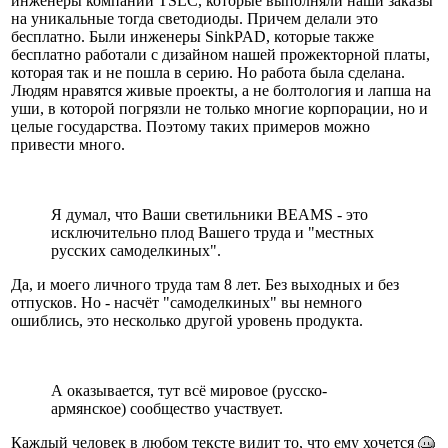
инженеры компании TSLC, которые выполняли наши заказы
на уникальные тогда светодиоды. Причем делали это
бесплатно. Были инженеры SinkPAD, которые также
бесплатно работали с дизайном нашей прожекторной платы,
которая так и не пошла в серию. Но работа была сделана.
Людям нравятся живые проекты, а не болтология и лапша на
уши, в которой погрязли не только многие корпорации, но и
целые государства. Поэтому таких примеров можно
привести много.
Я думал, что Ваши светильники BEAMS - это
исключительно плод Вашего труда и "местных
русских самоделкиных".
Да, и моего личного труда там 8 лет. Без выходных и без
отпусков. Но - насчёт "самоделкиных" вы немного
ошиблись, это несколько другой уровень продукта.
А оказывается, тут всё мировое (русско-
армянское) сообщество участвует.
Каждый человек в любом тексте видит то, что ему хочется