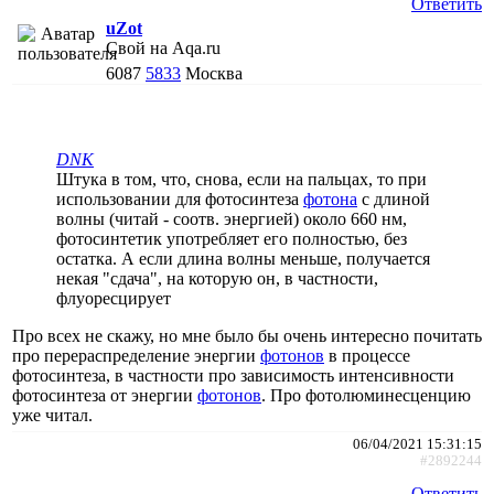
Ответить
uZot
Свой на Aqa.ru
6087
5833
Москва
DNK
Штука в том, что, снова, если на пальцах, то при
использовании для фотосинтеза
фотона
с длиной
волны (читай - соотв. энергией) около 660 нм,
фотосинтетик употребляет его полностью, без
остатка. А если длина волны меньше, получается
некая "сдача", на которую он, в частности,
флуоресцирует
Про всех не скажу, но мне было бы очень интересно почитать
про перераспределение энергии
фотонов
в процессе
фотосинтеза, в частности про зависимость интенсивности
фотосинтеза от энергии
фотонов
. Про фотолюминесценцию
уже читал.
06/04/2021 15:31:15
#2892244
Ответить