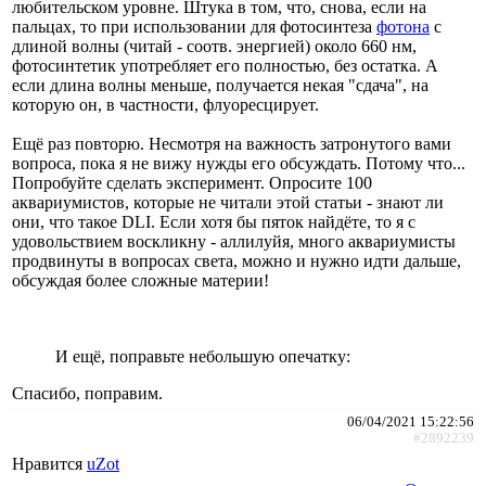
любительском уровне. Штука в том, что, снова, если на
пальцах, то при использовании для фотосинтеза
фотона
с
длиной волны (читай - соотв. энергией) около 660 нм,
фотосинтетик употребляет его полностью, без остатка. А
если длина волны меньше, получается некая "сдача", на
которую он, в частности, флуоресцирует.
Ещё раз повторю. Несмотря на важность затронутого вами
вопроса, пока я не вижу нужды его обсуждать. Потому что...
Попробуйте сделать эксперимент. Опросите 100
аквариумистов, которые не читали этой статьи - знают ли
они, что такое DLI. Если хотя бы пяток найдёте, то я с
удовольствием воскликну - аллилуйя, много аквариумисты
продвинуты в вопросах света, можно и нужно идти дальше,
обсуждая более сложные материи!
И ещё, поправьте небольшую опечатку:
Спасибо, поправим.
06/04/2021 15:22:56
#2892239
Нравится
uZot