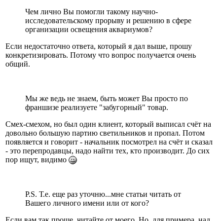
Чем лично Вы помогли такому научно-
исследовательскому прорыву и решению в сфере
организации освещения аквариумов?
Если недостаточно ответа, который я дал выше, прошу
конкретизировать. Потому что вопрос получается очень
общий.
Мы же ведь не знаем, быть может Вы просто по
франшизе реализуете "забугорный" товар.
Смех-смехом, но был один клиент, который выписал счёт на
довольно большую партию светильников и пропал. Потом
появляется и говорит - начальник посмотрел на счёт и сказал
- это перепродавцы, надо найти тех, кто производит. До сих
пор ищут, видимо
P.S. Т.е. еще раз уточню...мне статьи читать от
Вашего личного имени или от кого?
Если вам так проще, читайте от моего. Но, для примера, над