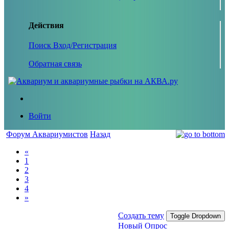
Действия
Поиск
Вход/Регистрация
Обратная связь
Войти
Форум Аквариумистов
Назад
«
1
2
3
4
»
Создать тему
Toggle Dropdown
Новый Опрос