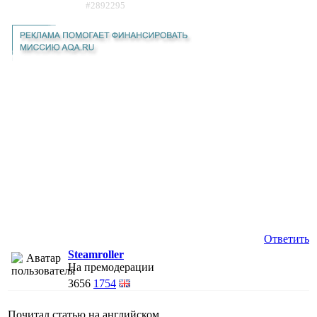
#2892295
Ответить
Steamroller
На премодерации
3656
1754
Почитал статью на английском.