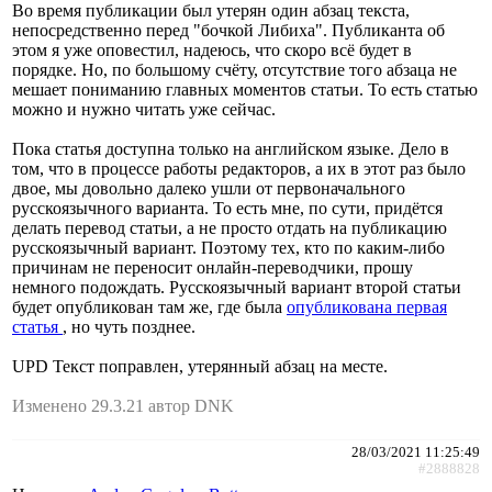
Во время публикации был утерян один абзац текста,
непосредственно перед "бочкой Либиха". Публиканта об
этом я уже оповестил, надеюсь, что скоро всё будет в
порядке. Но, по большому счёту, отсутствие того абзаца не
мешает пониманию главных моментов статьи. То есть статью
можно и нужно читать уже сейчас.
Пока статья доступна только на английском языке. Дело в
том, что в процессе работы редакторов, а их в этот раз было
двое, мы довольно далеко ушли от первоначального
русскоязычного варианта. То есть мне, по сути, придётся
делать перевод статьи, а не просто отдать на публикацию
русскоязычный вариант. Поэтому тех, кто по каким-либо
причинам не переносит онлайн-переводчики, прошу
немного подождать. Русскоязычный вариант второй статьи
будет опубликован там же, где была
опубликована первая
статья
, но чуть позднее.
UPD Текст поправлен, утерянный абзац на месте.
Изменено 29.3.21 автор DNK
28/03/2021 11:25:49
#2888828