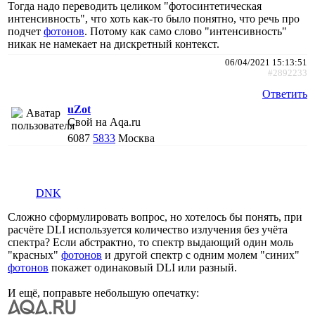
Тогда надо переводить целиком "фотосинтетическая
интенсивность", что хоть как-то было понятно, что речь про
подчет
фотонов
. Потому как само слово "интенсивность"
никак не намекает на дискретный контекст.
06/04/2021 15:13:51
#2892233
Ответить
uZot
Свой на Aqa.ru
6087
5833
Москва
DNK
Сложно сформулировать вопрос, но хотелось бы понять, при
расчёте DLI используется количество излучения без учёта
спектра? Если абстрактно, то спектр выдающий один моль
"красных"
фотонов
и другой спектр с одним молем "синих"
фотонов
покажет одинаковый DLI или разный.
И ещё, поправьте небольшую опечатку: