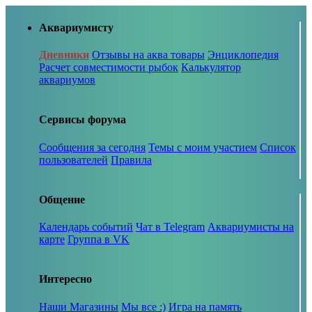
Аквариумисту
Дневники
Отзывы на аква товары
Энциклопедия
Расчет совместимости рыбок
Калькулятор
аквариумов
Сервисы форума
Сообщения за сегодня
Темы с моим участием
Список
пользователей
Правила
Общение
Календарь событий
Чат в Telegram
Аквариумисты на
карте
Группа в VK
Интересно
Наши Магазины
Мы все :)
Игра на память