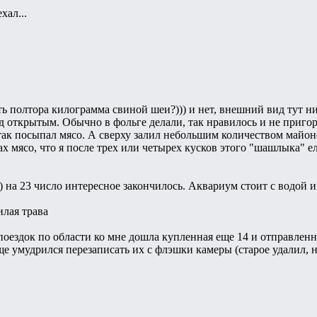
хал...
ть полтора килограмма свиной шеи?))) и нет, внешний вид тут ни 
д открытым. Обычно в фольге делали, так нравилось и не приго
так посыпал мясо. А сверху залил небольшим количеством майоне
ах мясо, что я после трех или четырех кусков этого "шашлыка" е
))) на 23 число интересное закончилось. Аквариум стоит с водой и
лая трава
поездок по области ко мне дошла купленная еще 14 и отправленн
ще умудрился перезаписать их с флэшки камеры (старое удалил, но