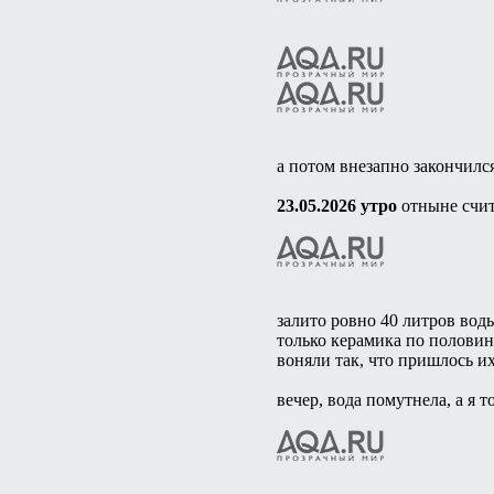
а потом внезапно закончился
23.05.2026 утро
отныне счит
залито ровно 40 литров воды
только керамика по половине
воняли так, что пришлось их
вечер, вода помутнела, а я 