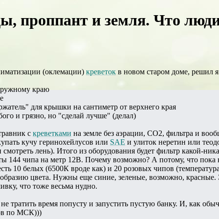
ды, проппант и земля. Что люд
климатизации (оклемации)
креветок
в новом старом доме, решил я
аружному краю
е
ержатель" для крышки на сантиметр от верхнего края
ого и грязно, но "сделай лучше" (делал)
травник с
креветками
на земле без аэрации, СО2, фильтра и вообщ
купать кучу геринохейлусов или
SAE
и улиток неретин или теодо
ти смотреть лень). Итого из оборудования будет фильтр какой-ник
ы 144 чипа на метр 12В. Почему возможно? А потому, что пока н
есть 10 белых (6500К вроде как) и 20 розовых чипов (температура
ообразию цвета. Нужны еще синие, зеленые, возможно, красные.
ивку, что тоже весьма нудно.
е тратить время попусту и запустить пустую банку. И, как обычно
ов по МСК)))