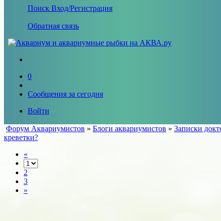
Поиск
Вход/Регистрация
Обратная связь
0
Сообщения за сегодня
Войти
Форум Аквариумистов
»
Блоги аквариумистов
»
Записки докт
креветки?
«
2
3
»