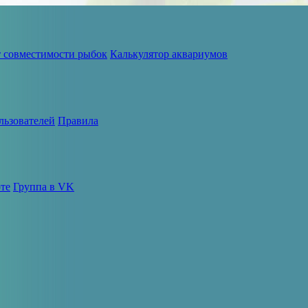
т совместимости рыбок
Калькулятор аквариумов
льзователей
Правила
те
Группа в VK