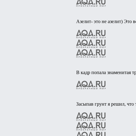
Азелит- это не азелит) Это 
В кадр попала знаменитая тр
Засыпав грунт я решил, что 