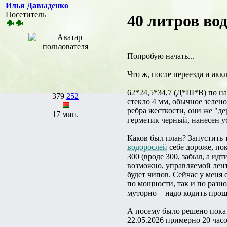
Илья Давыденко
Посетитель
40 литров во
Попробую начать...
Что ж, после переезда и ак
62*24,5*34,7 (Д*Ш*В) по н
379
252
стекло 4 мм, обычное зелено
ребра жесткости, они же "д
17 мин.
герметик черный, нанесен уб
Каков был план? Запустить 
водорослей
себе дороже, по
300 (вроде 300, забыл, а ид
возможно, управляемой лент
будет чипов. Сейчас у меня 
по мощности, так и по разн
муторно + надо кодить прош
А посему было решено пока н
22.05.2026 примерно 20 час