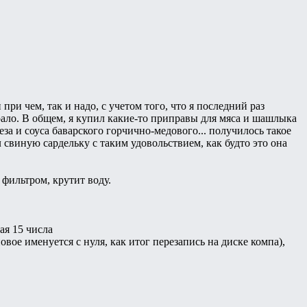
при чем, так и надо, с учетом того, что я последний раз
рало. В общем, я купил какие-то приправы для мяса и шашлыка
за и соуса баварского горчично-медового... получилось такое
л свиную сардельку с таким удовольствием, как будто это она
 фильтром, крутит воду.
ая 15 числа
вое именуется с нуля, как итог перезапись на диске компа),