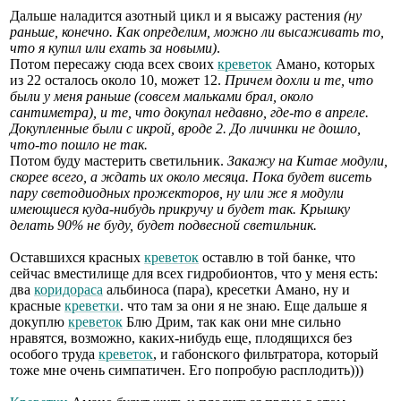
Дальше наладится азотный цикл и я высажу растения
(ну
раньше, конечно. Как определим, можно ли высаживать то,
что я купил или ехать за новыми)
.
Потом пересажу сюда всех своих
креветок
Амано, которых
из 22 осталось около 10, может 12.
Причем дохли и те, что
были у меня раньше (совсем мальками брал, около
сантиметра), и те, что докупал недавно, где-то в апреле.
Докупленные были с икрой, вроде 2. До личинки не дошло,
что-то пошло не так.
Потом буду мастерить светильник.
Закажу на Китае модули,
скорее всего, а ждать их около месяца. Пока будет висеть
пару светодиодных прожекторов, ну или же я модули
имеющиеся куда-нибудь прикручу и будет так. Крышку
делать 90% не буду, будет подвесной светильник.
Оставшихся красных
креветок
оставлю в той банке, что
сейчас вместилище для всех гидробионтов, что у меня есть:
два
коридораса
альбиноса (пара), кресетки Амано, ну и
красные
креветки
. что там за они я не знаю. Еще дальше я
докуплю
креветок
Блю Дрим, так как они мне сильно
нравятся, возможно, каких-нибудь еще, плодящихся без
особого труда
креветок
, и габонского фильтратора, который
тоже мне очень симпатичен. Его попробую расплодить)))