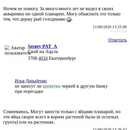
Ничем не помогу. За много-много лет не видел в своих
акваримах ни одной планарии. Могу объяснить это только
тем, что держу рыб голодными
.
11/06/2026 13:25:06
#3244354
Ответить
Sergey PAT_A
Свой на Aqa.ru
3708
4034
Екатеринбург
Илья Давыденко
не занесут ли
креветки
червей в другую банку
при пересадке
Сомневаюсь. Могут занести только с яйцами планарий, но
эти яйца скорее всего в корнях растений были (в остатках
грунта) или на растениях.
11/06/2026 13:26:42