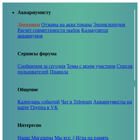
Аквариумисту
Дневники
Отзывы на аква товары
Энциклопедия
Расчет совместимости рыбок
Калькулятор
аквариумов
Сервисы форума
Сообщения за сегодня
Темы с моим участием
Список
пользователей
Правила
Общение
Календарь событий
Чат в Telegram
Аквариумисты на
карте
Группа в VK
Интересно
Наши Магазины
Мы все :)
Игра на память