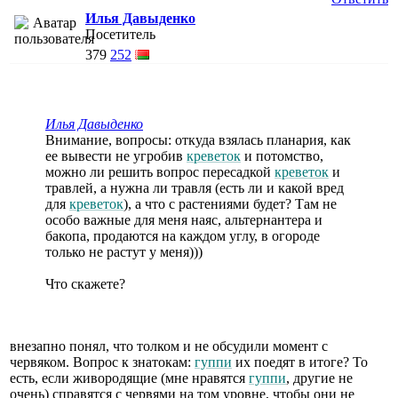
Илья Давыденко
Посетитель
379
252
Илья Давыденко
Внимание, вопросы: откуда взялась планария, как
ее вывести не угробив
креветок
и потомство,
можно ли решить вопрос пересадкой
креветок
и
травлей, а нужна ли травля (есть ли и какой вред
для
креветок
), а что с растениями будет? Там не
особо важные для меня наяс, альтернантера и
бакопа, продаются на каждом углу, в огороде
только не растут у меня)))
Что скажете?
внезапно понял, что толком и не обсудили момент с
червяком. Вопрос к знатокам:
гуппи
их поедят в итоге? То
есть, если живородящие (мне нравятся
гуппи
, другие не
очень) справятся с червями на том уровне, чтобы они не