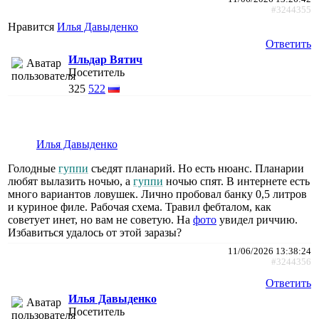
#3244355
Нравится
Илья Давыденко
Ответить
Ильдар Вятич
Посетитель
325
522
Илья Давыденко
Голодные
гуппи
съедят планарий. Но есть нюанс. Планарии
любят вылазить ночью, а
гуппи
ночью спят. В интернете есть
много вариантов ловушек. Лично пробовал банку 0,5 литров
и куриное филе. Рабочая схема. Травил фебталом, как
советует инет, но вам не советую. На
фото
увидел риччию.
Избавиться удалось от этой заразы?
11/06/2026 13:38:24
#3244356
Ответить
Илья Давыденко
Посетитель