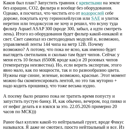
Каков был план? Запустить травник с
креветками
на земле
без аэрации, СО2, фильтра и вообще без оборудования.
Однако, я посчитал, что чистить его от
водорослей
себе
дороже, покупать кучу геринохейлусов или
SAE
и улиток
неретин или теодоксусов не хочу и решил, что всуну туда
фильтр Aquael ASAP 300 (вроде 300, забыл, а идти смотреть
лень). Итого из оборудования будет фильтр какой-никакой и
свет. Свет самопал из светодиодных модулей и, возможно,
управляемой ленты 144 чипа на метр 12В. Почему
возможно? А потому, что пока не ясно, как именно будет
выглядеть светильник и сколько там будет чипов. Сейчас у
меня есть 10 белых (6500К вроде как) и 20 розовых чипов
(температура неизвестна). Но, если верить экспертам, этого
явно мало, как по мощности, так и по разнообразию цвета.
Нужны еще синие, зеленые, возможно, красные. Этот момент
можно бы скомпенсировать лентой, но это так муторно +
надо кодить прошивку, что тоже весьма нудно.
А посему было решено пока не тратить время попусту и
запустить пустую банку. И, как обычно, вечером, под пивко и
от нефиг делать я и взялся за это. 22.05.2026 примерно 20
часов по МСК)))
Ранее был куплен какой-то нейтральный грунт, вроде Фикус
назывался. Я даже не смотрел, просто нейтральный и все. Из