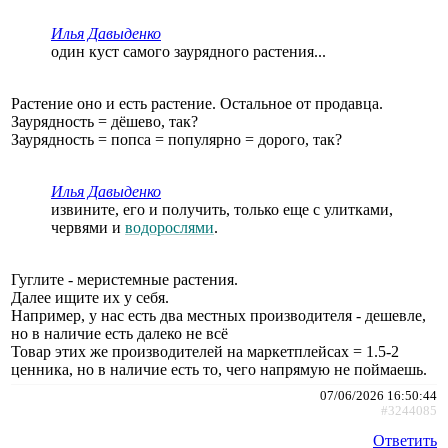
Илья Давыденко
один куст самого заурядного растения...
Растение оно и есть растение. Остальное от продавца.
Заурядность = дёшево, так?
Заурядность = попса = популярно = дорого, так?
Илья Давыденко
извините, его и получить, только еще с улитками,
червями и
водорослями
.
Гуглите - меристемные растения.
Далее ищите их у себя.
Например, у нас есть два местных производителя - дешевле,
но в наличие есть далеко не всё
Товар этих же производителей на маркетплейсах = 1.5-2
ценника, но в наличие есть то, чего напрямую не поймаешь.
07/06/2026 16:50:44
#3244085
Ответить