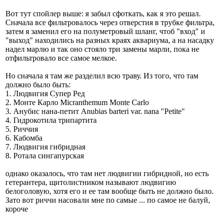
Вот тут спойлер выше: я забыл сфоткать, как я это решал.
Сначала все фильтровалось через отверстия в трубке фильтра,
затем я заменил его на полуметровый шланг, чтоб "вход" и
"выход" находились на разных краях аквариума, а на насадку
надел марлю и так оно стояло три замены марли, пока не
отфильтровало все самое мелкое.
Но сначала я там же разделил всю траву. Из того, что там
должно было быть:
1. Людвигия Супер Ред
2. Монте Карло Micranthemum Monte Carlo
3. Анубис нана-петит Anubias barteri var. nana "Petite"
4. Гидрокотила трипартита
5. Риччия
6. Кабомба
7. Людвигия гибридная
8. Ротала сингапурская
однако оказалось, что там нет людвигии гибридной, но есть
гетерантера, щитолистником называют людвигию
белоголовую, хотя его и ее там вообще быть не должно было.
Зато вот риччи насовали мне по самые ... по самое не балуй,
короче