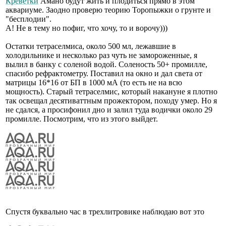
Креветки
Амано будут жить и плодиться прямо в этом
аквариуме. Заодно проверю теорию Торопыжки о грунте и
"бесплодии".
А! Не в тему но пофиг, что хочу, то и ворочу)))
Остатки тетраселмиса, около 500 мл, лежавшие в
холодильнике и несколько раз чуть не замороженные, я
вылил в банку с соленой водой. Соленость 50+ промилле,
спасибо рефрактометру. Поставил на окно и дал света от
матрицы 16*16 от БП в 1000 мА (то есть не на всю
мощность). Старый тетраселмис, который накануне я плотно
так освещал десятиваттным прожектором, походу умер. Но я
не сдался, а просифонил дно и залил туда водички около 29
промилле. Посмотрим, что из этого выйдет.
Спустя буквально час в трехлитровике наблюдаю вот это