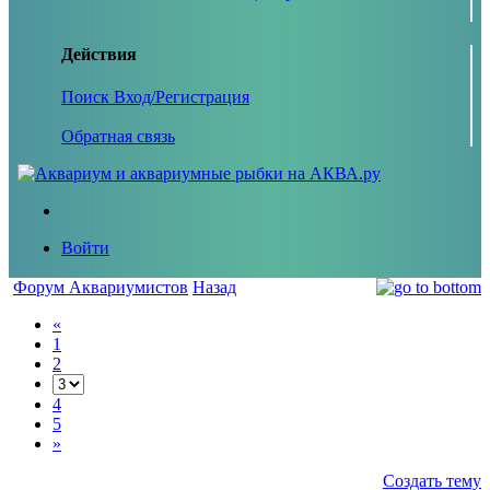
Действия
Поиск
Вход/Регистрация
Обратная связь
Войти
Форум Аквариумистов
Назад
«
1
2
4
5
»
Создать тему