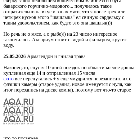
сверху залил небольшим количеством майонеза и соуса
баварского горчично-медового... получилось такое
отвратительно на вкус и запах мясо, что я после трех или
четырех кусков этого "шашлыка" ел свиную сардельку с
таким удовольствием, как будто это она шашлык)))
Но речь не о мясе, а о рыбе))) на 23 число интересное
закончилось. Аквариум стоит с водой и фильтром, крутит
воду.
25.05.2026
Армагеддон и гнилая трава
Наконец-то, спустя 10 дней поездок по области ко мне дошла
купленная еще 14 и отправленная 15 числа
фото
все перепутались + я еще умудрился перезаписать их с
флэшки камеры (старое удалил, новое именуется с нуля, как
итог перезапись на диске компа), поэтому вот что-то старое
что-то посвежее