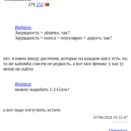
379
252
Bigbizon
Заурядность = дёшево, так?
Заурядность = попса = популярно = дорого, так?
нет. я имею ввиду растения, которые на каждом шагу есть. ну,
та же кабомба совсем не редкость, а вот мох феникс у нас (у
меня) не найти
Bigbizon
можно надыбать 1-2-Grow!
а вот надо погуглить, кстати
07/06/2026 19:52:47
#3244095
Ответить