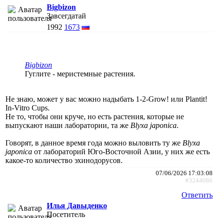
Bigbizon
Завсегдатай
1992
1673
Bigbizon
Гуглите - меристемные растения.
Не знаю, может у вас можно надыбать 1-2-Grow! или Plantit!
In-Vitro Cups.
Не то, чтобы они круче, но есть растения, которые не
выпускают наши лаборатории, та же
Blyxa japonica
.
Говорят, в данное время года можно выловить ту же
Blyxa
japonica
от лабораторий Юго-Восточной Азии, у них же есть
какое-то количество эхинодорусов.
07/06/2026 17:03:08
#3244086
Ответить
Илья Давыденко
Посетитель