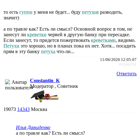
то есть
гуппи
у меня не будет... буду
петухов
разводить,
значит)
а по травле как? Есть ли смысл? Основной вопрос в том, не
занесут ли
креветки
червей в другую банку при пересадке.
Если занесут, то придется пожертвовать
креветками
, видимо.
Петухи
это хорошо, но в планах пока их нет. Хотя... посадить
прям в эту банку
петуха
что-ли...
11/06/2026 12:05:07
#3244351
Ответить
Constantin_K
Модератор , Советник
19073
14343
Москва
Илья Давыденко
а по травле как? Есть ли смысл?