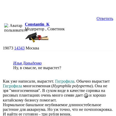
Ответить
Constantin_K
Модератор , Советник
19073
14343
Москва
Илья Давыденко
Ну, в смысле, не вырастет?
Как уже написали, вырастет.
Гигрофила
. Обычно вырастает
Гигрофила
многосеменная (
Hygrophila polysperma
). Она не
зря "многосеменная". В сухом виде в качестве сорняка на
рисовых плантациях очень много семян дает
и хорошо
китайскому бизнесу помогает.
Нормальное банальное неубиваемое длинностебельное
растение для аквариума. Но уж точно, что не почпопокровка.
И найти ее готовую - три рубля веник.